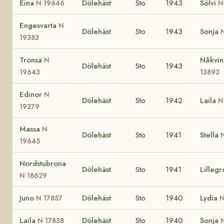
Eina
Dölehäst
Sto
1943
Sölvi
N 19646
N
Engesvarta
N
Dölehäst
Sto
1943
Sonja
19383
Tronsa
Nåkvi
N
Dölehäst
Sto
1943
19643
13893
Edinor
N
Dölehäst
Sto
1942
Laila
N
19379
Massa
N
Dölehäst
Sto
1941
Stella
19645
Nordstubrona
Dölehäst
Sto
1941
Lillegr
N 18629
Juno
Dölehäst
Sto
1940
Lydia
N 17857
N
Laila
Dölehäst
Sto
1940
Sonja
N 17838