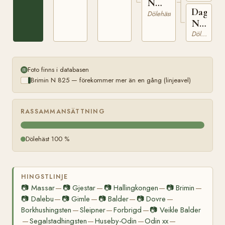
N
Dagny
6283
Dölehäst
N
4385
Dölehäst
Foto finns i databasen
Brimin N 825 — förekommer mer än en gång (linjeavel)
RASSAMMANSÄTTNING
Dölehäst 100 %
HINGSTLINJE
📷
Massar
📷
Gjestar
📷
Hallingkongen
📷
Brimin
—
—
—
—
📷
Dalebu
📷
Gimle
📷
Balder
📷
Dovre
—
—
—
—
Borkhushingsten
Sleipner
Forbrigd
📷
Veikle Balder
—
—
—
Segalstadhingsten
Huseby-Odin
Odin xx
—
—
—
—