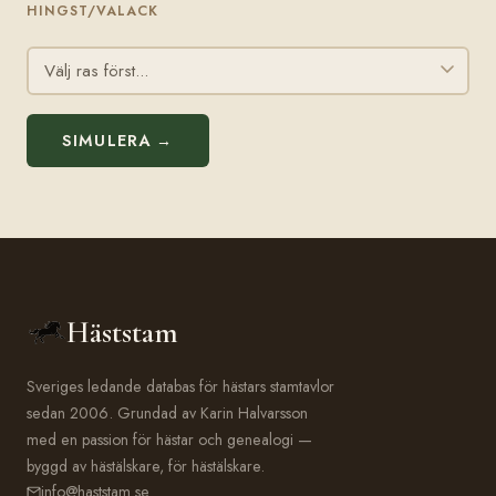
HINGST/VALACK
SIMULERA →
Häststam
Sveriges ledande databas för hästars stamtavlor
sedan 2006. Grundad av Karin Halvarsson
med en passion för hästar och genealogi —
byggd av hästälskare, för hästälskare.
info@haststam.se