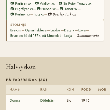
📷
Partisan xx
📷
Walton xx
📷
Sir Peter Teazle xx
—
—
—
📷
Highflyer xx
📷
Herod xx
📷
Tartar xx
—
—
—
📷
Partner xx
Jigg xx
📷
Byerley Turk ox
—
—
STOLINJE
Breidis
Opsahlsblesa
Lubba
Dagny
Löva
—
—
—
—
—
Brunt sto född 1874 på Sönstebö i Lesja
Gammelsvarta
—
Halvsyskon
PÅ FADERSIDAN (30)
NAMN
RAS
KÖN
FÖDD
MOR
Donna
Dölehäst
Sto
1946