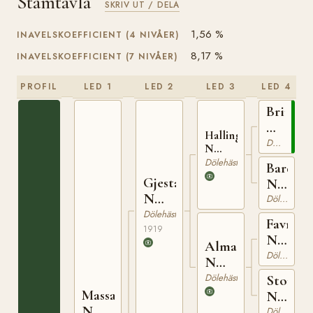
Stamtavla
SKRIV UT / DELA
1,56 %
INAVELSKOEFFICIENT (4 NIVÅER)
8,17 %
INAVELSKOEFFICIENT (7 NIVÅER)
PROFIL
LED 1
LED 2
LED 3
LED 4
Brimin
N
Hallingkongen
825
Dölehäst
N
1020
Dölehäst
Bardo
Gjestar
N
N
3505
Dölehäst
1185
Dölehäst
Favner
1919
N
Alma
772
Dölehäst
N
4772
Dölehäst
Storbr
Massar
N
N
1809
Dölehäst