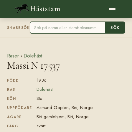
Häststam
SÖK
SNABBSÖK
Raser
›
Dölehäst
Massi N 17537
1936
FÖDD
Dölehäst
RAS
Sto
KÖN
Asmund Goplen, Biri, Norge
UPPFÖDARE
Biri gamlehjem, Biri, Norge
ÄGARE
svart
FÄRG