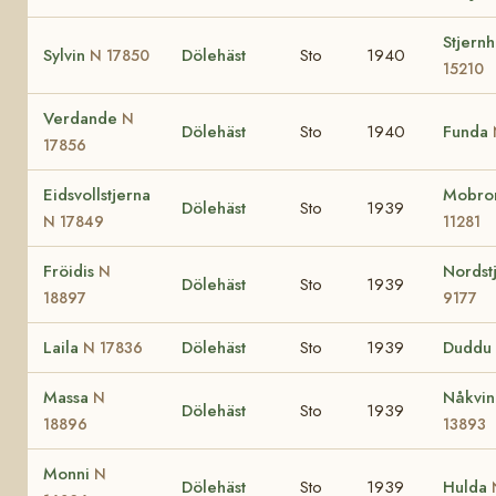
Stjernh
Sylvin
Dölehäst
Sto
1940
N 17850
15210
Verdande
N
Dölehäst
Sto
1940
Funda
17856
Eidsvollstjerna
Mobro
Dölehäst
Sto
1939
N 17849
11281
Fröidis
Nordst
N
Dölehäst
Sto
1939
18897
9177
Laila
Dölehäst
Sto
1939
Duddu
N 17836
Massa
Nåkvi
N
Dölehäst
Sto
1939
18896
13893
Monni
N
Dölehäst
Sto
1939
Hulda