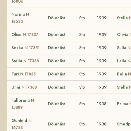
16806
Norma
N
Dölehäst
Sto
1939
Stella
18628
Olise
Dölehäst
Sto
1939
Olivia
N 17837
Sokka
Dölehäst
Sto
1939
Sulla
N 17851
N
Stella
Dölehäst
Sto
1939
Laila
N 17388
N
Turi
Dölehäst
Sto
1939
Bella
N 17835
N
Unni
Dölehäst
Sto
1939
Stella
N 17389
Fallbruna
N
Dölehäst
Sto
1938
Bruna
15889
Gunhild
N
Dölehäst
Sto
1938
Smedpl
16783