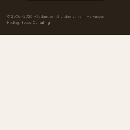
© 2006–2026 Häststam.se · Grundad av Karin Halvarsson
Hosting:
Bobbe Consulting