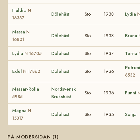
Huldra
N
Dölehäst
Sto
1938
Lydia
N
16337
Massa
N
Dölehäst
Sto
1938
Bruna
16801
Lydia
Dölehäst
Sto
1937
Terna
N 16705
Petron
Edel
Dölehäst
Sto
1936
N 17862
8532
Massar-Rolla
Nordsvensk
Sto
1936
Funni
Brukshäst
5985
Magna
N
Dölehäst
Sto
1935
Sonja
15317
PÅ MODERSIDAN (1)