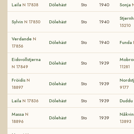
Laila
Dölehäst
Sto
1940
Sonja
N 17838
Stjernh
Sylvin
Dölehäst
Sto
1940
N 17850
15210
Verdande
N
Dölehäst
Sto
1940
Funda
17856
Eidsvollstjerna
Mobro
Dölehäst
Sto
1939
N 17849
11281
Fröidis
Nordst
N
Dölehäst
Sto
1939
18897
9177
Laila
Dölehäst
Sto
1939
Duddu
N 17836
Massa
Nåkvi
N
Dölehäst
Sto
1939
18896
13893