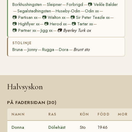
Borkhushingsten
Sleipner
Forbrigd
📷
Veikle Balder
—
—
—
Segalstadhingsten
Huseby-Odin
Odin xx
—
—
—
—
📷
Partisan xx
📷
Walton xx
📷
Sir Peter Teazle xx
—
—
—
📷
Highflyer xx
📷
Herod xx
📷
Tartar xx
—
—
—
📷
Partner xx
Jigg xx
📷
Byerley Turk ox
—
—
STOLINJE
Bruna
Jonny
Rugga
Dora
Brunt sto
—
—
—
—
Halvsyskon
PÅ FADERSIDAN (30)
NAMN
RAS
KÖN
FÖDD
MOR
Donna
Dölehäst
Sto
1946