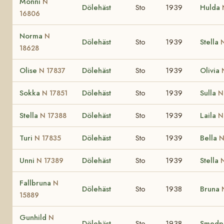
Monni
N
Dölehäst
Sto
1939
Hulda
16806
Norma
N
Dölehäst
Sto
1939
Stella
18628
Olise
Dölehäst
Sto
1939
Olivia
N 17837
Sokka
Dölehäst
Sto
1939
Sulla
N 17851
N
Stella
Dölehäst
Sto
1939
Laila
N 17388
N
Turi
Dölehäst
Sto
1939
Bella
N 17835
N
Unni
Dölehäst
Sto
1939
Stella
N 17389
Fallbruna
N
Dölehäst
Sto
1938
Bruna
15889
Gunhild
N
Dölehäst
Sto
1938
Smedpl