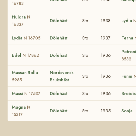
16783
Huldra
N
Dölehäst
Sto
1938
Lydia
N
16337
Lydia
Dölehäst
Sto
1937
Terna
N 16705
Petron
Edel
Dölehäst
Sto
1936
N 17862
8532
Massar-Rolla
Nordsvensk
Sto
1936
Funni
Brukshäst
5985
Massi
Dölehäst
Sto
1936
Breidi
N 17537
Magna
N
Dölehäst
Sto
1935
Sonja
15317