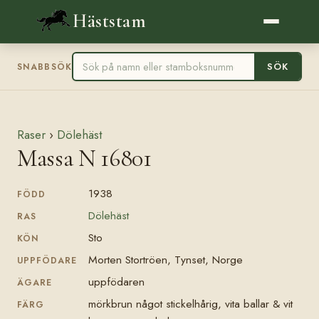
Häststam
SÖK
SNABBSÖK
Raser
›
Dölehäst
Massa N 16801
1938
FÖDD
Dölehäst
RAS
Sto
KÖN
Morten Stortröen, Tynset, Norge
UPPFÖDARE
uppfödaren
ÄGARE
mörkbrun något stickelhårig, vita ballar & vit
FÄRG