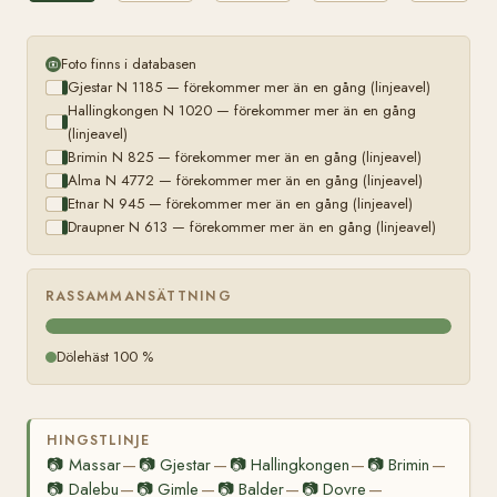
Foto finns i databasen
Gjestar N 1185 — förekommer mer än en gång (linjeavel)
Hallingkongen N 1020 — förekommer mer än en gång
(linjeavel)
Brimin N 825 — förekommer mer än en gång (linjeavel)
Alma N 4772 — förekommer mer än en gång (linjeavel)
Etnar N 945 — förekommer mer än en gång (linjeavel)
Draupner N 613 — förekommer mer än en gång (linjeavel)
RASSAMMANSÄTTNING
Dölehäst 100 %
HINGSTLINJE
📷
Massar
📷
Gjestar
📷
Hallingkongen
📷
Brimin
—
—
—
—
📷
Dalebu
📷
Gimle
📷
Balder
📷
Dovre
—
—
—
—