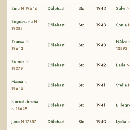
Eina
Dölehäst
Sto
1943
Sölvi
N 19646
N
Engesvarta
N
Dölehäst
Sto
1943
Sonja
19383
Tronsa
Nåkvi
N
Dölehäst
Sto
1943
19643
13893
Edinor
N
Dölehäst
Sto
1942
Laila
N
19379
Massa
N
Dölehäst
Sto
1941
Stella
19645
Nordstubrona
Dölehäst
Sto
1941
Lillegr
N 18629
Juno
Dölehäst
Sto
1940
Lydia
N 17857
N