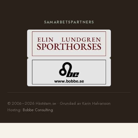
SAMARBETSPARTNERS
© 2006–2026 Häststam.se · Grundad av Karin Halvarsson
Hosting:
Bobbe Consulting