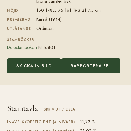
krona vänster bak
150-148,5-76-161-193-21-7,5 cm
HÖJD
Kårad (1944)
PREMIERAD
Ordinær.
UTLÅTANDE
STAMBÖCKER
Dölestamboken
N 16801
SKICKA IN BILD
RAPPORTERA FEL
Stamtavla
SKRIV UT / DELA
11,72 %
INAVELSKOEFFICIENT (4 NIVÅER)
21,02 %