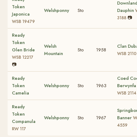
Downlan
Token
Welshponny
Sto
Dauphin
Japonica
📷
3188
WSB 19479
Ready
Token
Welsh
Clan Duba
Glen Bride
Sto
1958
Mountain
WSB 2110
WSB 12217
📷
Ready
Coed Co
Token
Welshponny
Sto
1963
Berwynfa
Camelia
WSB 2114
Ready
Springbo
Token
Welshponny
Sto
1967
Banner
W
Companula
4559
RW 117