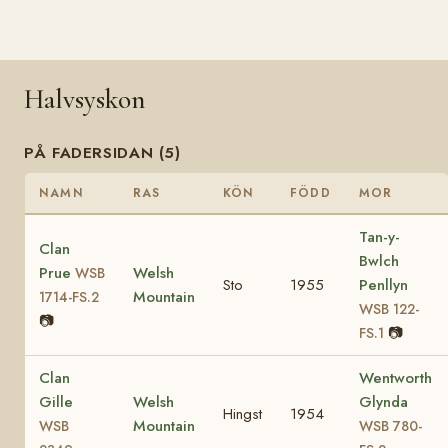
Halvsyskon
PÅ FADERSIDAN (5)
NAMN
RAS
KÖN
FÖDD
MOR
Tan-y-
Clan
Bwlch
Prue
Welsh
WSB
Sto
1955
Penllyn
Mountain
1714-FS.2
WSB 122-
📷
📷
FS.1
Clan
Wentworth
Gille
Welsh
Glynda
Hingst
1954
Mountain
WSB
WSB 780-