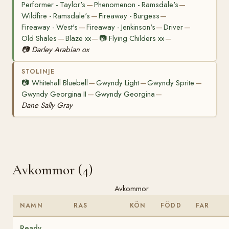
Performer - Taylor's
Phenomenon - Ramsdale's
—
—
Wildfire - Ramsdale's
Fireaway - Burgess
—
—
Fireaway - West's
Fireaway - Jenkinson's
Driver
—
—
—
Old Shales
Blaze xx
📷
Flying Childers xx
—
—
—
📷
Darley Arabian ox
STOLINJE
📷
Whitehall Bluebell
Gwyndy Light
Gwyndy Sprite
—
—
—
Gwyndy Georgina II
Gwyndy Georgina
—
—
Dane Sally Gray
Avkommor (4)
Avkommor
NAMN
RAS
KÖN
FÖDD
FAR
Ready