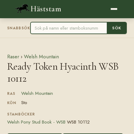
Häststam
SÖK
SNABBSÖK
Raser
›
Welsh Mountain
Ready Token Hyacinth WSB
10112
Welsh Mountain
RAS
Sto
KÖN
STAMBÖCKER
Welsh Pony Stud Book - WSB
WSB 10112