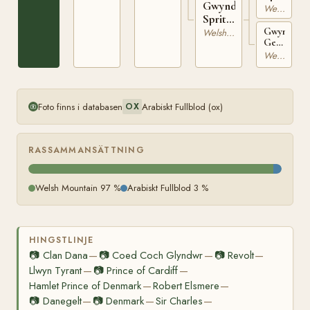
Gwyndy
WSB
Welsh Mountain
Sprite
1036
WSB
Gwyndy
Welsh Mountain
Georgina
9072
II
Welsh Mountain
WSB
9069
Foto finns i databasen
Arabiskt Fullblod (ox)
OX
RASSAMMANSÄTTNING
Welsh Mountain 97 %
Arabiskt Fullblod 3 %
HINGSTLINJE
📷
Clan Dana
📷
Coed Coch Glyndwr
📷
Revolt
—
—
—
Llwyn Tyrant
📷
Prince of Cardiff
—
—
Hamlet Prince of Denmark
Robert Elsmere
—
—
📷
Danegelt
📷
Denmark
Sir Charles
—
—
—