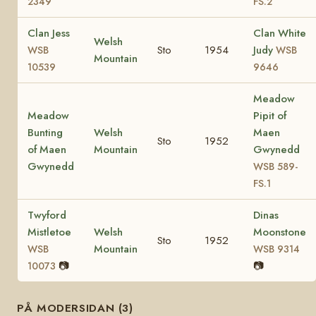
2349
FS.2
Clan Jess
Clan White
Welsh
Sto
1954
Judy
WSB
WSB
Mountain
10539
9646
Meadow
Meadow
Pipit of
Bunting
Welsh
Maen
Sto
1952
of Maen
Mountain
Gwynedd
Gwynedd
WSB 589-
FS.1
Twyford
Dinas
Mistletoe
Welsh
Moonstone
Sto
1952
Mountain
WSB
WSB 9314
📷
📷
10073
PÅ MODERSIDAN (3)