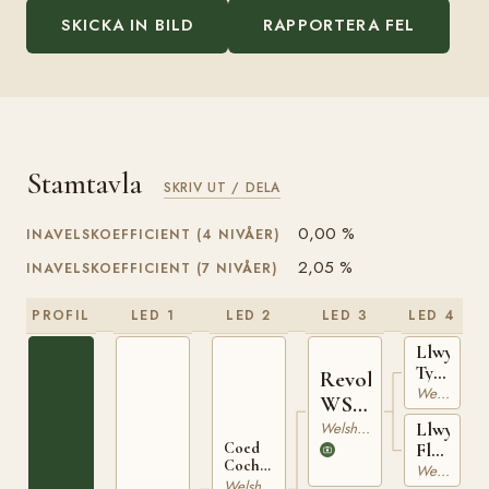
SKICKA IN BILD
RAPPORTERA FEL
Stamtavla
SKRIV UT / DELA
0,00 %
INAVELSKOEFFICIENT (4 NIVÅER)
2,05 %
INAVELSKOEFFICIENT (7 NIVÅER)
PROFIL
LED 1
LED 2
LED 3
LED 4
Llwyn
Tyrant
Revolt
WSB
Welsh Mountain
WSB
207
493
Welsh Mountain
Llwyn
Flyaway
Coed
Coch
WSB
Welsh Mountain
Glyndwr
Welsh Mountain