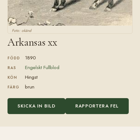
Foto: okänd
Arkansas xx
1890
FÖDD
Engelskt Fullblod
RAS
Hingst
KÖN
brun
FÄRG
SKICKA IN BILD
RAPPORTERA FEL