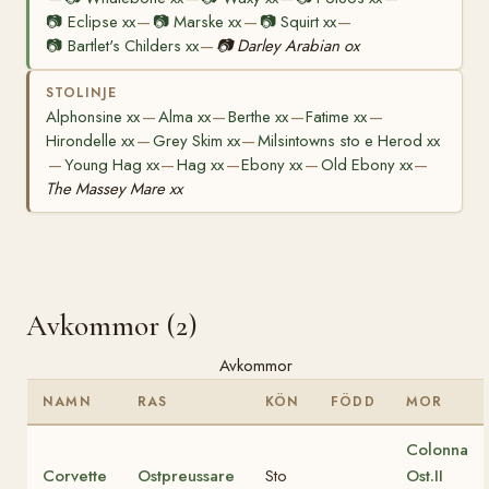
📷
Eclipse xx
📷
Marske xx
📷
Squirt xx
—
—
—
📷
Bartlet's Childers xx
📷
Darley Arabian ox
—
STOLINJE
Alphonsine xx
Alma xx
Berthe xx
Fatime xx
—
—
—
—
Hirondelle xx
Grey Skim xx
Milsintowns sto e Herod xx
—
—
Young Hag xx
Hag xx
Ebony xx
Old Ebony xx
—
—
—
—
—
The Massey Mare xx
Avkommor (2)
Avkommor
NAMN
RAS
KÖN
FÖDD
MOR
Colonna
Corvette
Ostpreussare
Sto
Ost.II