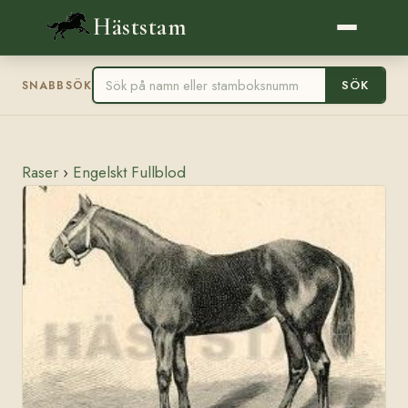
Häststam
SÖK
SNABBSÖK
Raser
›
Engelskt Fullblod