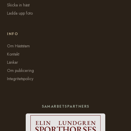
Skicka in häst
Ladda upp foto
INFO
Om Häststam
Kontakt
Länkar
Om publicering
Integritetspolicy
SAMARBETSPARTNERS