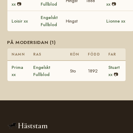
Hingst
1888
xx
📷
Fullblod
xx
📷
Engelskt
Loisir xx
Hingst
Lionne xx
Fullblod
PÅ MODERSIDAN (1)
NAMN
RAS
KÖN
FÖDD
FAR
Prima
Engelskt
Stuart
Sto
1892
xx
Fullblod
xx
📷
Häststam