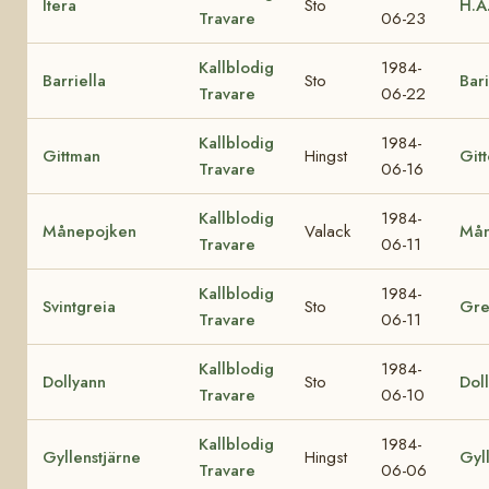
Itera
Sto
H.A.
Travare
06-23
Kallblodig
1984-
Barriella
Sto
Bari
Travare
06-22
Kallblodig
1984-
Gittman
Hingst
Git
Travare
06-16
Kallblodig
1984-
Månepojken
Valack
Mån
Travare
06-11
Kallblodig
1984-
Svintgreia
Sto
Gre
Travare
06-11
Kallblodig
1984-
Dollyann
Sto
Dol
Travare
06-10
Kallblodig
1984-
Gyllenstjärne
Hingst
Gyl
Travare
06-06