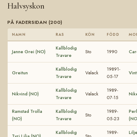
Halvsyskon
PÅ FADERSIDAN (200)
NAMN
RAS
KÖN
FÖDD
MO
Kallblodig
Janne Grei (NO)
Sto
1990
Car
Travare
Kallblodig
19891-
Greitun
Valack
Vin
Travare
05-17
Kallblodig
1989-
Nikvind (NO)
Valack
Nik
Travare
07-15
Ramstad Trolla
Kallblodig
1989-
Perl
Sto
(NO)
Travare
05-23
(NO
Kallblodig
1989-
Lilj
Tyri Lilja (NO)
Sto