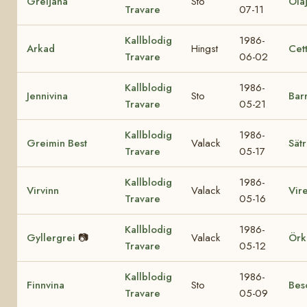
Greijana
Sto
Ola
Travare
07-11
Kallblodig
1986-
Arkad
Hingst
Cett
Travare
06-02
Kallblodig
1986-
Jennivina
Sto
Bar
Travare
05-21
Kallblodig
1986-
Greimin Best
Valack
Sätr
Travare
05-17
Kallblodig
1986-
Virvinn
Valack
Vire
Travare
05-16
Kallblodig
1986-
Gyllergrei
📷
Valack
Örk
Travare
05-12
Kallblodig
1986-
Finnvina
Sto
Beso
Travare
05-09