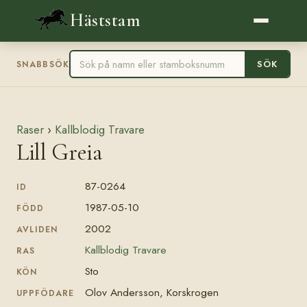
Häststam
SÖK
SNABBSÖK
Raser
›
Kallblodig Travare
Lill Greia
87-0264
ID
1987-05-10
FÖDD
2002
AVLIDEN
Kallblodig Travare
RAS
Sto
KÖN
Olov Andersson, Korskrogen
UPPFÖDARE