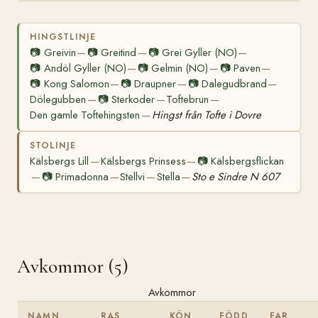
HINGSTLINJE
📷
Greivin
📷
Greitind
📷
Grei Gyller (NO)
—
—
—
📷
Andöl Gyller (NO)
📷
Gelmin (NO)
📷
Paven
—
—
—
📷
Kong Salomon
📷
Draupner
📷
Dalegudbrand
—
—
—
Dölegubben
📷
Sterkoder
Toftebrun
—
—
—
Den gamle Toftehingsten
Hingst från Tofte i Dovre
—
STOLINJE
Kälsbergs Lill
Kälsbergs Prinsess
📷
Kälsbergsflickan
—
—
📷
Primadonna
Stellvi
Stella
Sto e Sindre N 607
—
—
—
—
Avkommor (5)
Avkommor
NAMN
RAS
KÖN
FÖDD
FAR