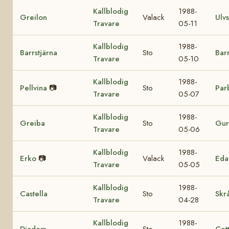
Kallblodig
1988-
Greilon
Valack
Ulv
Travare
05-11
Kallblodig
1988-
Barrstjärna
Sto
Bar
Travare
05-10
Kallblodig
1988-
Pellvina
📷
Sto
Par
Travare
05-07
Kallblodig
1988-
Greiba
Sto
Gur
Travare
05-06
Kallblodig
1988-
Erko
📷
Valack
Eda
Travare
05-05
Kallblodig
1988-
Castella
Sto
Skr
Travare
04-28
Kallblodig
1988-
Diadem
Sto
Cett