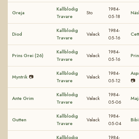
Kallblodig
1984-
Greja
Sto
Näs
Travare
05-18
Kallblodig
1984-
Diod
Valack
Cett
Travare
05-16
Kallblodig
1984-
Prins Grei (26)
Valack
Prin
Travare
05-16
Kallblodig
1984-
Asp
Myntrik
📷
Valack
Travare
05-12
📷
Kallblodig
1984-
Ante Grim
Valack
Maj
Travare
05-06
Kallblodig
1984-
Gutten
Valack
Bibi
Travare
05-04
Kallblodig
1984-