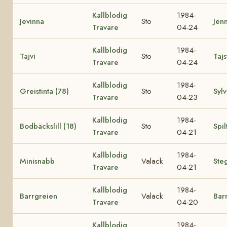
Kallblodig
1984-
Jevinna
Sto
Jen
Travare
04-24
Kallblodig
1984-
Tajvi
Sto
Taj
Travare
04-24
Kallblodig
1984-
Greistinta (78)
Sto
Sylv
Travare
04-23
Kallblodig
1984-
Bodbäckslill (18)
Sto
Spil
Travare
04-21
Kallblodig
1984-
Minisnabb
Valack
Ste
Travare
04-21
Kallblodig
1984-
Barrgreien
Valack
Bar
Travare
04-20
Kallblodig
1984-