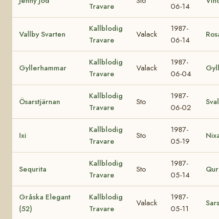
Jenny Jod
Sto
Vin
Travare
06-14
Kallblodig
1987-
Vallby Svarten
Valack
Ros
Travare
06-14
Kallblodig
1987-
Gyllerhammar
Valack
Gyl
Travare
06-04
Kallblodig
1987-
Ösarstjärnan
Sto
Sva
Travare
06-02
Kallblodig
1987-
Ixi
Sto
Nix
Travare
05-19
Kallblodig
1987-
Sequrita
Sto
Qur
Travare
05-14
Gråska Elegant
Kallblodig
1987-
Valack
Sar
(52)
Travare
05-11