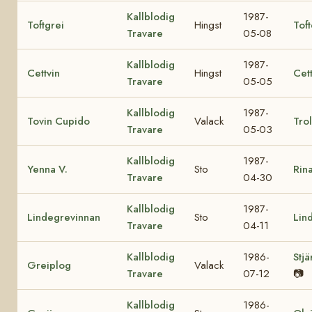
Kallblodig
1987-
Toftgrei
Hingst
Tof
Travare
05-08
Kallblodig
1987-
Cettvin
Hingst
Cett
Travare
05-05
Kallblodig
1987-
Tovin Cupido
Valack
Trol
Travare
05-03
Kallblodig
1987-
Yenna V.
Sto
Rina
Travare
04-30
Kallblodig
1987-
Lindegrevinnan
Sto
Lin
Travare
04-11
Kallblodig
1986-
Stjä
Greiplog
Valack
Travare
07-12
📷
Kallblodig
1986-