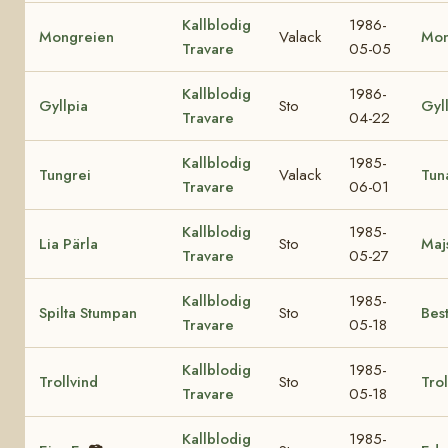
Kallblodig
1986-
Mongreien
Valack
Mon
Travare
05-05
Kallblodig
1986-
Gyllpia
Sto
Gyll
Travare
04-22
Kallblodig
1985-
Tungrei
Valack
Tuna
Travare
06-01
Kallblodig
1985-
Lia Pärla
Sto
Maj
Travare
05-27
Kallblodig
1985-
Spilta Stumpan
Sto
Best
Travare
05-18
Kallblodig
1985-
Trollvind
Sto
Tro
Travare
05-18
Kallblodig
1985-