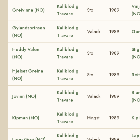
Kallblodig
Vin
Greivinna (NO)
Sto
1989
Travare
(NO
Gylandsprinsen
Kallblodig
Valack
1989
Gur
(NO)
Travare
Heddy Valen
Kallblodig
Stig
Sto
1989
(NO)
Travare
(NO
Hjelset Greina
Kallblodig
Sto
1989
Reit
(NO)
Travare
Kallblodig
Bia
Jovinn (NO)
Valack
1989
Travare
(NO
Kallblodig
Kipman (NO)
Hingst
1989
Kip
Travare
Kallblodig
Lap
Lapp Grei (NO)
Valack
1989