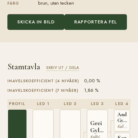
brun, utan tecken
FÄRG
SKICKA IN BILD
RAPPORTERA FEL
Stamtavla
SKRIV UT / DELA
0,00 %
INAVELSKOEFFICIENT (4 NIVÅER)
1,86 %
INAVELSKOEFFICIENT (7 NIVÅER)
PROFIL
LED 1
LED 2
LED 3
LED 4
Andöl
Gyller
Grei
(NO)
Kallblodig Travare
Gyller
T-76
(NO)
Kallblodig Travare
Senorit