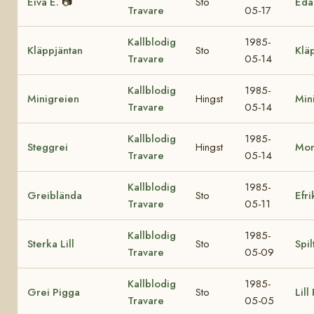
Eiva E.
📷
Sto
Eda
Travare
05-17
Kallblodig
1985-
Kläppjäntan
Sto
Klä
Travare
05-14
Kallblodig
1985-
Minigreien
Hingst
Mini
Travare
05-14
Kallblodig
1985-
Steggrei
Hingst
Mon
Travare
05-14
Kallblodig
1985-
Greiblända
Sto
Efri
Travare
05-11
Kallblodig
1985-
Sterka Lill
Sto
Spil
Travare
05-09
Kallblodig
1985-
Grei Pigga
Sto
Lill
Travare
05-05