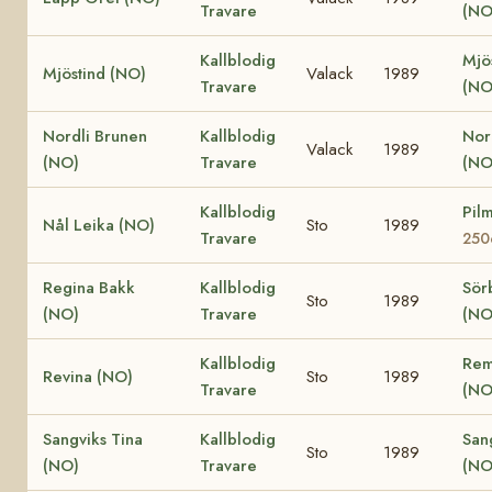
Travare
(NO
Kallblodig
Mjö
Mjöstind (NO)
Valack
1989
Travare
(NO
Nordli Brunen
Kallblodig
Nor
Valack
1989
(NO)
Travare
(N
Kallblodig
Pil
Nål Leika (NO)
Sto
1989
Travare
250
Regina Bakk
Kallblodig
Sör
Sto
1989
(NO)
Travare
(NO
Kallblodig
Rem
Revina (NO)
Sto
1989
Travare
(NO
Sangviks Tina
Kallblodig
Sang
Sto
1989
(NO)
Travare
(NO