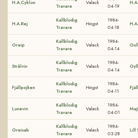
H.A.Cyklon
Valack
H.A.
Travare
04-19
Kallblodig
1984-
H.A.Rej
Hingst
H.A
Travare
04-18
Kallblodig
1984-
Greip
Valack
Gul
Travare
04-14
Kallblodig
1984-
Strålvin
Valack
Gyll
Travare
04-14
Kallblodig
1984-
Fjällpojken
Hingst
Fjäl
Travare
04-11
Kallblodig
1984-
Lunevin
Valack
Maj
Travare
04-01
Kallblodig
1984-
Greisab
Valack
Lill
Travare
03-28