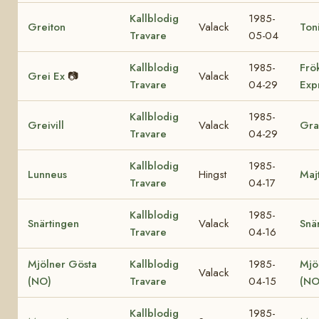
Kallblodig
1985-
Greiton
Valack
Ton
Travare
05-04
Kallblodig
1985-
Frö
Grei Ex
📷
Valack
Travare
04-29
Exp
Kallblodig
1985-
Greivill
Valack
Gra
Travare
04-29
Kallblodig
1985-
Lunneus
Hingst
Maj
Travare
04-17
Kallblodig
1985-
Snärtingen
Valack
Snä
Travare
04-16
Mjölner Gösta
Kallblodig
1985-
Mjö
Valack
(NO)
Travare
04-15
(NO
Kallblodig
1985-