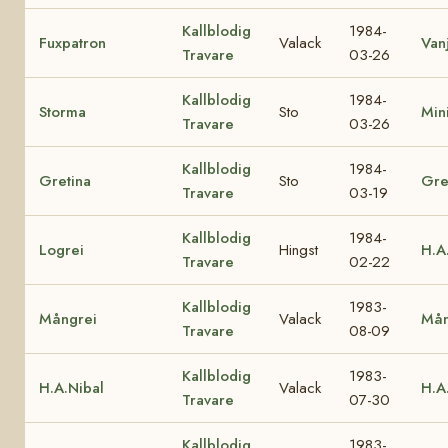
Kallblodig
1984-
Fuxpatron
Valack
Van
Travare
03-26
Kallblodig
1984-
Storma
Sto
Min
Travare
03-26
Kallblodig
1984-
Gretina
Sto
Gre
Travare
03-19
Kallblodig
1984-
Logrei
Hingst
H.A
Travare
02-22
Kallblodig
1983-
Mångrei
Valack
Mån
Travare
08-09
Kallblodig
1983-
H.A.Nibal
Valack
H.A
Travare
07-30
Kallblodig
1983-