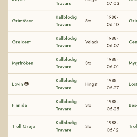
Travare
07-03
Kallblodig
1988-
Grimtösen
Sto
Gri
Travare
06-10
Kallblodig
1988-
Greicent
Valack
Cent
Travare
06-07
Kallblodig
1988-
Myrfröken
Sto
Myr
Travare
06-01
Kallblodig
1988-
Lovin
📷
Hingst
Los
Travare
05-27
Kallblodig
1988-
Finnida
Sto
Beso
Travare
05-25
Kallblodig
1988-
Troll Greja
Sto
Trol
Travare
05-12