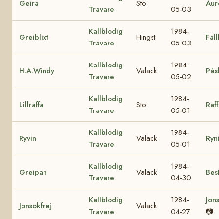
Geira
Sto
Aur
Travare
05-03
Kallblodig
1984-
Greiblixt
Hingst
Fäl
Travare
05-03
Kallblodig
1984-
H.A.Windy
Valack
Pås
Travare
05-02
Kallblodig
1984-
Lillraffa
Sto
Raff
Travare
05-01
Kallblodig
1984-
Ryvin
Valack
Ryni
Travare
05-01
Kallblodig
1984-
Greipan
Valack
Bes
Travare
04-30
Kallblodig
1984-
Jon
Jonsokfrej
Valack
Travare
04-27
📷