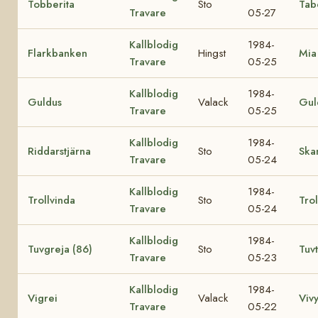
Tobberita
Sto
Tab
Travare
05-27
Kallblodig
1984-
Flarkbanken
Hingst
Mia
Travare
05-25
Kallblodig
1984-
Guldus
Valack
Gul
Travare
05-25
Kallblodig
1984-
Riddarstjärna
Sto
Ska
Travare
05-24
Kallblodig
1984-
Trollvinda
Sto
Tro
Travare
05-24
Kallblodig
1984-
Tuvgreja (86)
Sto
Tuv
Travare
05-23
Kallblodig
1984-
Vigrei
Valack
Viv
Travare
05-22