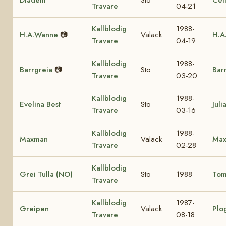
Travare
04-21
Kallblodig
1988-
H.A.Wanne
📷
Valack
H.A
Travare
04-19
Kallblodig
1988-
Barrgreia
📷
Sto
Bar
Travare
03-20
Kallblodig
1988-
Evelina Best
Sto
Juli
Travare
03-16
Kallblodig
1988-
Maxman
Valack
Max
Travare
02-28
Kallblodig
Grei Tulla (NO)
Sto
1988
Tomt
Travare
Kallblodig
1987-
Greipen
Valack
Plo
Travare
08-18