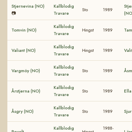
Stjernevina (NO)
Kallblodig
Stj
Sto
1989
📷
Travare
(NO
Kallblodig
Tomvin (NO)
Hingst
1989
Tam
Travare
Kallblodig
Valiant (NO)
Hingst
1989
Vali
Travare
Kallblodig
Vargmöy (NO)
Sto
1989
Åsm
Travare
Kallblodig
Årstjerna (NO)
Sto
1989
Ell
Travare
Kallblodig
Åsgry (NO)
Sto
1989
Sju
Travare
Kallblodig
1988-
Revolt
Hingst
Läs