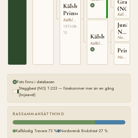
Grasiös
Kälsbergs
(NO)
Prinsess
Kallblodig Travare
Kallblodig Travare
Junius
1973-08-
NT
15
Kälsbergsflickan
Nordsvensk Brukshäst
24
Kallblodig Travare
Primad
Nordsvensk Brukshäst
Foto finns i databasen
Steggbest (NO) T-233 — förekommer mer än en gång
(linjeavel)
RASSAMMANSÄTTNING
Kallblodig Travare 73 %
Nordsvensk Brukshäst 27 %