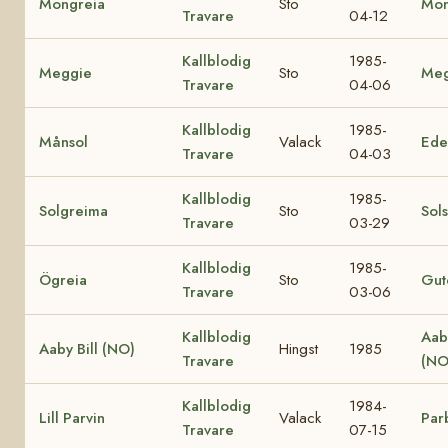
Mongreia
Sto
Mon
Travare
04-12
Kallblodig
1985-
Meggie
Sto
Me
Travare
04-06
Kallblodig
1985-
Månsol
Valack
Ede
Travare
04-03
Kallblodig
1985-
Solgreima
Sto
Sol
Travare
03-29
Kallblodig
1985-
Ögreia
Sto
Gut
Travare
03-06
Kallblodig
Aab
Aaby Bill (NO)
Hingst
1985
Travare
(N
Kallblodig
1984-
Lill Parvin
Valack
Par
Travare
07-15