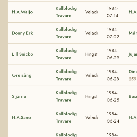
Kallblodig
1984-
H.A.Waijo
Valack
H.A
Travare
07-14
Kallblodig
1984-
Donny Erk
Valack
Mån
Travare
07-02
Kallblodig
1984-
Lill Snicko
Hingst
Juja
Travare
06-29
Kallblodig
1984-
Din
Greisång
Valack
Travare
06-28
259
Kallblodig
1984-
Stjärne
Hingst
Bes
Travare
06-25
Kallblodig
1984-
H.A.Sano
Valack
H.A
Travare
06-24
Kallblodig
1984-