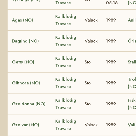
Travare
05-16
(NO
Kallblodig
Agas (NO)
Valack
1989
Ani
Travare
Kallblodig
Dagtind (NO)
Valack
1989
Örl
Travare
Kallblodig
Getty (NO)
Sto
1989
Stal
Travare
Kallblodig
Trol
Glitnora (NO)
Sto
1989
Travare
(NO
Kallblodig
Fis
Greidonna (NO)
Sto
1989
Travare
(NO
Kallblodig
Greivar (NO)
Valack
1989
Val
Travare