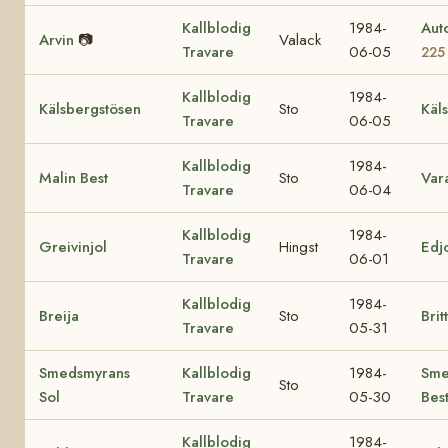
Kallblodig
1984-
Au
Arvin
📷
Valack
Travare
06-05
225
Kallblodig
1984-
Kälsbergstösen
Sto
Käl
Travare
06-05
Kallblodig
1984-
Malin Best
Sto
Var
Travare
06-04
Kallblodig
1984-
Greivinjol
Hingst
Edj
Travare
06-01
Kallblodig
1984-
Breija
Sto
Britt
Travare
05-31
Smedsmyrans
Kallblodig
1984-
Sme
Sto
Sol
Travare
05-30
Bes
Kallblodig
1984-