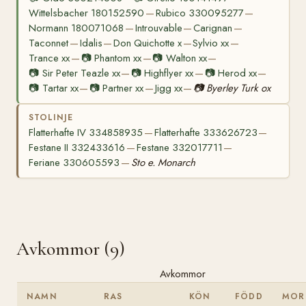
Wittelsbacher 180152590
Rubico 330095277
—
—
Normann 180071068
Introuvable
Carignan
—
—
—
Taconnet
Idalis
Don Quichotte x
Sylvio xx
—
—
—
—
Trance xx
📷
Phantom xx
📷
Walton xx
—
—
—
📷
Sir Peter Teazle xx
📷
Highflyer xx
📷
Herod xx
—
—
—
📷
Tartar xx
📷
Partner xx
Jigg xx
📷
Byerley Turk ox
—
—
—
STOLINJE
Flatterhafte IV 334858935
Flatterhafte 333626723
—
—
Festane II 332433616
Festane 332017711
—
—
Feriane 330605593
Sto e. Monarch
—
Avkommor (9)
Avkommor
NAMN
RAS
KÖN
FÖDD
MOR