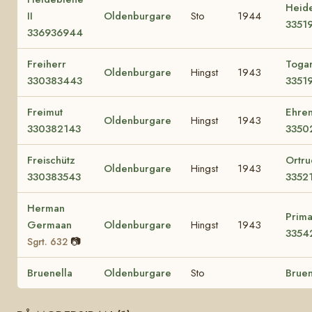
Heid
II
Oldenburgare
Sto
1944
3351
336936944
Freiherr
Togar
Oldenburgare
Hingst
1943
330383443
3351
Freimut
Ehren
Oldenburgare
Hingst
1943
330382143
3350
Freischütz
Ortrud
Oldenburgare
Hingst
1943
330383543
3352
Herman
Prima
Germaan
Oldenburgare
Hingst
1943
3354
📷
Sgrt. 632
Bruenella
Oldenburgare
Sto
Bruen