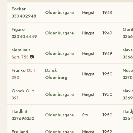
Focker
Oldenburgare
Hingst
1948
330402948
Figaro
Geri
Oldenburgare
Hingst
1949
330404449
336
Neptunus
Nava
Oldenburgare
Hingst
1949
📷
336
Sgrt. 753
Franko
Dansk
Nesel
OLH
Hingst
1950
Oldenborg
337
393
Grock
Navi
OLH
Oldenburgare
Hingst
1950
336
391
Haidlint
Haidj
Oldenburgare
Sto
1950
337696350
336
Freiland
Oldenburgare
Hingst
1952