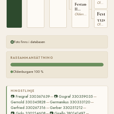
Oldenburgare
Festane
II
Festane
332433616
Oldenburgare
3320177
Oldenburgare
Foto finns i databasen
RASSAMMANSÄTTNING
Oldenburgare 100 %
HINGSTLINJE
📷
Freigraf 330367639
📷
Gograf 330359035
—
—
Gernold 330345828
Germanikus 330333120
—
—
Gerfried 330267316
Gerber 330251212
—
—
📷
Gido 330214608
📷
Girello 180141497
—
—