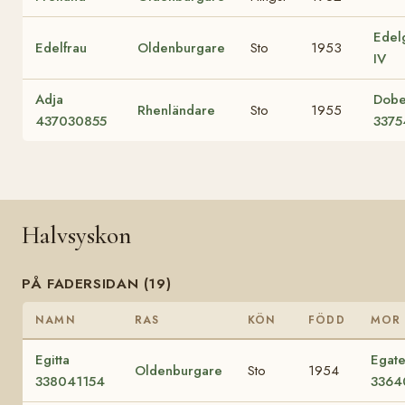
Edel
Edelfrau
Oldenburgare
Sto
1953
IV
Adja
Dob
Rhenländare
Sto
1955
437030855
337
Halvsyskon
PÅ FADERSIDAN (19)
NAMN
RAS
KÖN
FÖDD
MOR
Egitta
Egate 
Oldenburgare
Sto
1954
338041154
3364