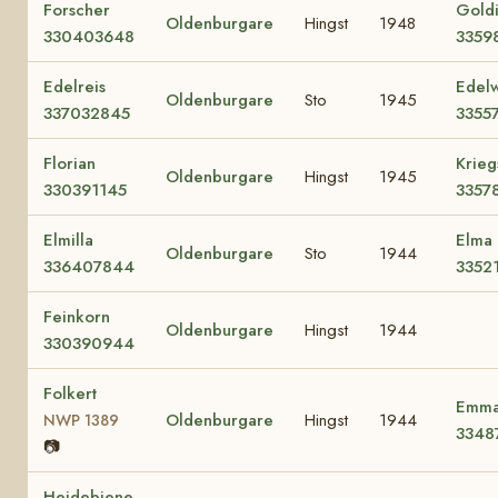
Forscher
Gold
Oldenburgare
Hingst
1948
330403648
3359
Edelreis
Edelw
Oldenburgare
Sto
1945
337032845
3355
Florian
Krieg
Oldenburgare
Hingst
1945
330391145
3357
Elmilla
Elma 
Oldenburgare
Sto
1944
336407844
3352
Feinkorn
Oldenburgare
Hingst
1944
330390944
Folkert
Emmat
Oldenburgare
Hingst
1944
NWP 1389
3348
📷
Heidebiene