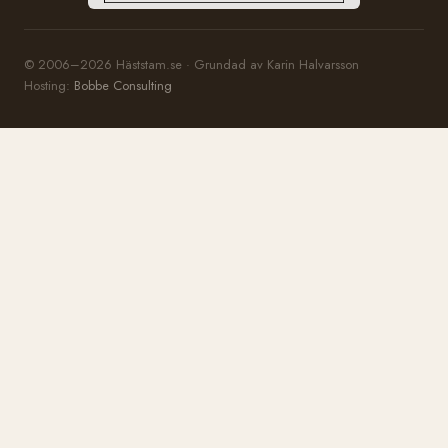
© 2006–2026 Häststam.se · Grundad av Karin Halvarsson
Hosting:
Bobbe Consulting