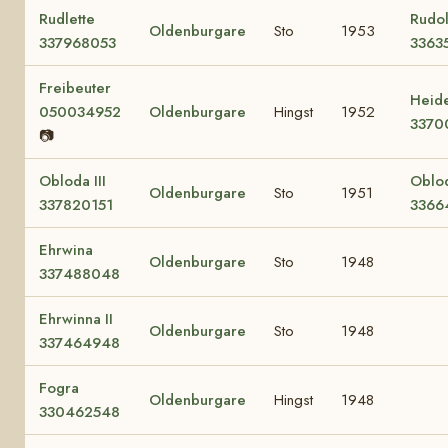
Rudlette
Rudol
Oldenburgare
Sto
1953
337968053
3363
Freibeuter
Heid
050034952
Oldenburgare
Hingst
1952
3370
📷
Obloda III
Oblo
Oldenburgare
Sto
1951
337820151
3366
Ehrwina
Oldenburgare
Sto
1948
337488048
Ehrwinna II
Oldenburgare
Sto
1948
337464948
Fogra
Oldenburgare
Hingst
1948
330462548