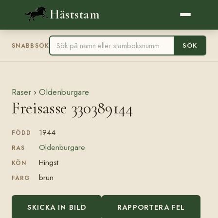
Häststam
SÖK
SNABBSÖK
Raser
›
Oldenburgare
Freisasse 330389144
1944
FÖDD
Oldenburgare
RAS
Hingst
KÖN
brun
FÄRG
SKICKA IN BILD
RAPPORTERA FEL