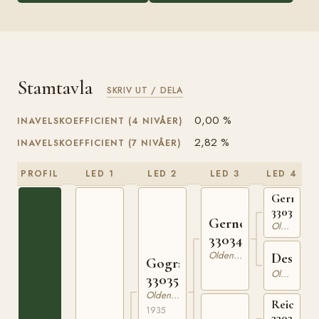
Stamtavla
SKRIV UT / DELA
0,00 %
INAVELSKOEFFICIENT (4 NIVÅER)
2,82 %
INAVELSKOEFFICIENT (7 NIVÅER)
PROFIL
LED 1
LED 2
LED 3
LED 4
Germanik
330333120
Gernold
Oldenburgare
330345828
Oldenburgare
Desita
Gograf
Oldenburgare
330359035
Oldenburgare
Reichma
1935
33034462