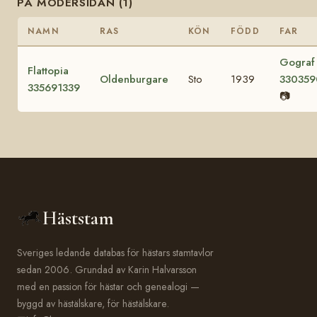
PÅ MODERSIDAN (1)
NAMN
RAS
KÖN
FÖDD
FAR
Gograf
Flattopia
Oldenburgare
Sto
1939
330359
335691339
📷
Häststam
Sveriges ledande databas för hästars stamtavlor
sedan 2006. Grundad av Karin Halvarsson
med en passion för hästar och genealogi —
byggd av hästälskare, för hästälskare.