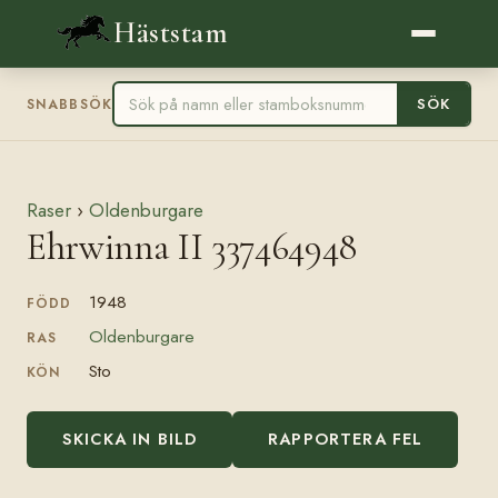
Häststam
SÖK
SNABBSÖK
Raser
›
Oldenburgare
Ehrwinna II 337464948
1948
FÖDD
Oldenburgare
RAS
Sto
KÖN
SKICKA IN BILD
RAPPORTERA FEL