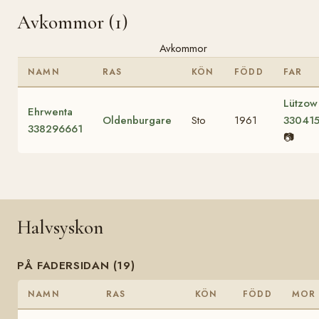
Avkommor (1)
Avkommor
NAMN
RAS
KÖN
FÖDD
FAR
Lützow
Ehrwenta
Oldenburgare
Sto
1961
33041
338296661
📷
Halvsyskon
PÅ FADERSIDAN (19)
NAMN
RAS
KÖN
FÖDD
MOR