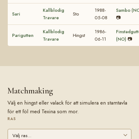
Kallblodig
1988-
Sambo (N
Sari
Sto
Travare
05-08
📷
Kallblodig
1986-
Finstadgut
Parigutten
Hingst
Travare
06-11
(NO)
📷
Matchmaking
Välj en hingst eller valack för att simulera en stamtavla
för ett föl med Texina som mor.
RAS