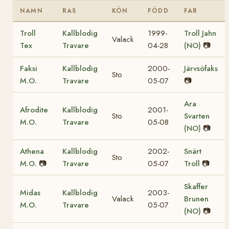
NAMN
RAS
KÖN
FÖDD
FAR
Troll
Kallblodig
1999-
Troll Jahn
Valack
Tex
Travare
04-28
(NO)
📷
Faksi
Kallblodig
2000-
Järvsöfaks
Sto
M.O.
Travare
05-07
📷
Ara
Afrodite
Kallblodig
2001-
Sto
Svarten
M.O.
Travare
05-08
(NO)
📷
Athena
Kallblodig
2002-
Snärt
Sto
M.O.
📷
Travare
05-07
Troll
📷
Skaffer
Midas
Kallblodig
2003-
Valack
Brunen
M.O.
Travare
05-07
(NO)
📷