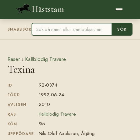
Häststam
SÖK
SNABBSÖK
Raser
›
Kallblodig Travare
Texina
92-0374
ID
1992-06-24
FÖDD
2010
AVLIDEN
Kallblodig Travare
RAS
Sto
KÖN
Nils-Olof Axelsson, Årjäng
UPPFÖDARE