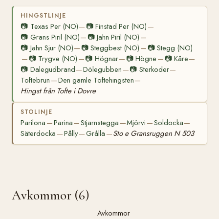
HINGSTLINJE
📷
Texas Per (NO)
📷
Finstad Per (NO)
—
—
📷
Grans Piril (NO)
📷
Jahn Piril (NO)
—
—
📷
Jahn Sjur (NO)
📷
Steggbest (NO)
📷
Stegg (NO)
—
—
📷
Trygve (NO)
📷
Högnar
📷
Högne
📷
Kåre
—
—
—
—
—
📷
Dalegudbrand
Dölegubben
📷
Sterkoder
—
—
—
Toftebrun
Den gamle Toftehingsten
—
—
Hingst från Tofte i Dovre
STOLINJE
Parilona
Parina
Stjärnstegga
Mjörvi
Soldocka
—
—
—
—
—
Säterdocka
Pålly
Grålla
Sto e Gransruggen N 503
—
—
—
Avkommor (6)
Avkommor