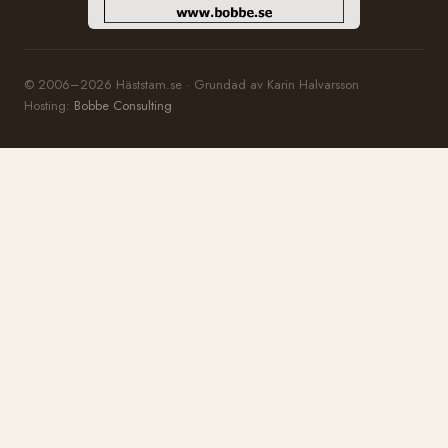
© 2006–2026 Häststam.se · Grundad av Karin Halvarsson
Hosting:
Bobbe Consulting