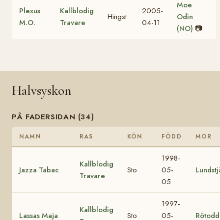
Moe
Plexus
Kallblodig
2005-
Hingst
Odin
M.O.
Travare
04-11
(NO)
📷
Halvsyskon
PÅ FADERSIDAN (34)
NAMN
RAS
KÖN
FÖDD
MOR
1998-
Kallblodig
Jazza Tabac
Sto
05-
Lundstj
Travare
05
1997-
Kallblodig
Lassas Maja
Sto
05-
Rötodd