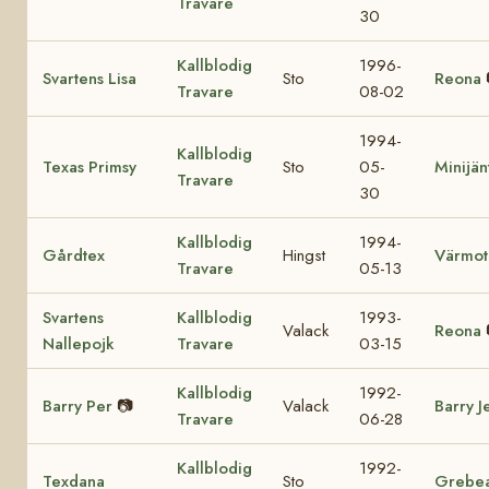
Travare
30
Kallblodig
1996-
Svartens Lisa
Sto
Reona
Travare
08-02
1994-
Kallblodig
Texas Primsy
Sto
05-
Minijän
Travare
30
Kallblodig
1994-
Gårdtex
Hingst
Värmot
Travare
05-13
Svartens
Kallblodig
1993-
Valack
Reona
Nallepojk
Travare
03-15
Kallblodig
1992-
Barry Per
📷
Valack
Barry J
Travare
06-28
Kallblodig
1992-
Texdana
Sto
Grebe