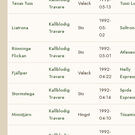
Texas Tuss
Valack
Tussi Lu
Travare
05-13
1992-
Kallblodig
Liatrona
Sto
05-
Soltron
Travare
02
Rönninge
Kallblodig
1992-
Sto
Atleses
Flickan
Travare
05-01
Kallblodig
1992-
Nelly
Fjällper
Valack
Travare
04-22
Expres
Kallblodig
1992-
Spida
Stormstega
Sto
Travare
04-14
Expres
Kallblodig
1992-
Ministjärn
Hingst
Tösami
Travare
04-10
1992-