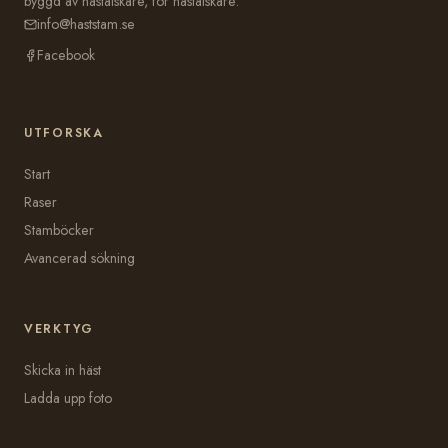
byggd av hästälskare, för hästälskare.
info@haststam.se
Facebook
UTFORSKA
Start
Raser
Stamböcker
Avancerad sökning
VERKTYG
Skicka in häst
Ladda upp foto