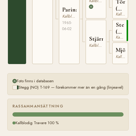
NT 1
Kallblodig Travare
Tömra
(NO)
Parina
Kallblodig Travare
N
Kallblodig Travare
15460
1965-
Stegg
06-02
(NO)
Kallblodig Travare
T-
Stjärnstegga
169
Kallblodig Travare
Mjörvi
Kallblodig Travare
Foto finns i databasen
Stegg (NO) T-169 — förekommer mer än en gång (linjeavel)
RASSAMMANSÄTTNING
Kallblodig Travare 100 %