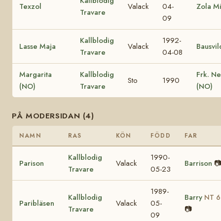
Kallblodig
Texzol
Valack
04-
Zola M
Travare
09
Kallblodig
1992-
Lasse Maja
Valack
Bausvil
Travare
04-08
Margarita
Kallblodig
Frk. Ne
Sto
1990
(NO)
Travare
(NO)
PÅ MODERSIDAN (4)
NAMN
RAS
KÖN
FÖDD
FAR
Kallblodig
1990-
Parison
Valack
Barrison

Travare
05-23
1989-
Kallblodig
Barry
NT 6
Paribläsen
Valack
05-
Travare
📷
09