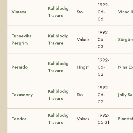
1992-
Kallblodig
Vintexa
Sto
06-
Vinncili
Travare
06
1992-
Tunneviks
Kallblodig
Valack
06-
Sörgår
Pergrim
Travare
03
1992-
Kallblodig
Pernido
Hingst
06-
Nina E
Travare
02
1992-
Kallblodig
Texasdony
Sto
06-
Jolly S
Travare
02
Kallblodig
1992-
Teodor
Valack
Finnsta
Travare
05-31