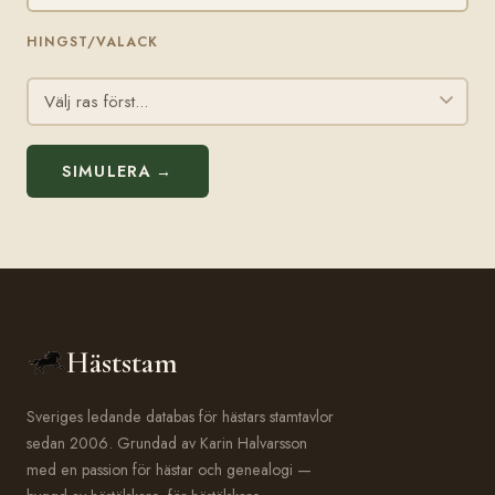
HINGST/VALACK
SIMULERA →
Häststam
Sveriges ledande databas för hästars stamtavlor
sedan 2006. Grundad av Karin Halvarsson
med en passion för hästar och genealogi —