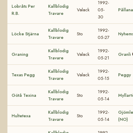
1992-
Lobråts Per
Kallblodig
Valack
05-
Pållana
R.B.
Travare
30
Kallblodig
1992-
Löcke Stjärna
Sto
Nyhems
Travare
05-27
Kallblodig
1992-
Graning
Valack
Granli
Travare
05-21
Kallblodig
1992-
Texas Pegg
Valack
Peggy
Travare
05-15
Kallblodig
1992-
Götå Texina
Sto
Myllart
Travare
05-14
Kallblodig
1992-
Gjömle
Hultetexa
Sto
Travare
05-14
(NO)
Kallblodig
1992-