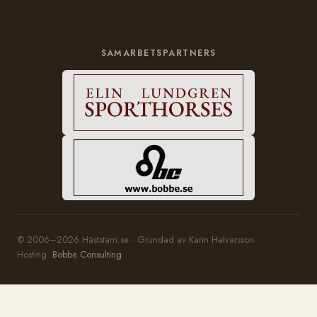
SAMARBETSPARTNERS
© 2006–2026 Häststam.se · Grundad av Karin Halvarsson
Hosting:
Bobbe Consulting