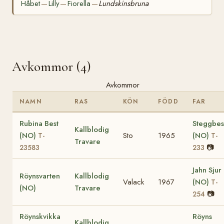
Håbet
Lilly
Fiorella
Lundskinsbruna
—
—
—
Avkommor (4)
Avkommor
NAMN
RAS
KÖN
FÖDD
FAR
Rubina Best
Steggbes
Kallblodig
(NO)
Sto
1965
(NO)
T-
T-
Travare
📷
23583
233
Jahn Sjur
Röynsvarten
Kallblodig
Valack
1967
(NO)
T-
(NO)
Travare
📷
254
Röynskvikka
Röyns
Kallblodig