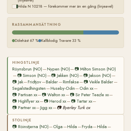
(linjeavel)
Hilda N 10218 — förekommer mer än en gång (linjeavel)
RASSAMMANSÄTTNING
Dölehäst 67 %
Kallblodig Travare 33 %
HINGSTLINJE
Röynsbrun (NO)
Nypen (NO)
📷
Milton Simson (NO)
—
—
📷
Simson (NO)
📷
Jakken (NO)
📷
Jakson (NO)
—
—
—
—
📷
Jak
Fridtjov
Balder
Rimfakse
📷
Veikle Balder
—
—
—
—
—
Segalstadhingsten
Huseby-Odin
Odin xx
—
—
—
📷
Partisan xx
📷
Walton xx
📷
Sir Peter Teazle xx
—
—
—
📷
Highflyer xx
📷
Herod xx
📷
Tartar xx
—
—
—
📷
Partner xx
Jigg xx
📷
Byerley Turk ox
—
—
STOLINJE
📷
Röinstjerna (NO)
Olga
Hilda
Fryda
Hilda
—
—
—
—
—