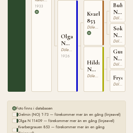
Buham
1933
N
Kvarbergrauen
1007
Dölehäst
853
Dölehäst
Sokka
N
Olga
7913
Dölehäst
N
11409
Dölehäst
Gurre
1926
N
Hilda
788
Dölehäst
N
10218
Dölehäst
Fryda
Dölehäst
Foto finns i databasen
Gelmin (NO) T-73 — förekommer mer än en gång (linjeavel)
Olga N 11409 — förekommer mer än en gång (linjeavel)
Kvarbergrauen 853 — förekommer mer än en gång