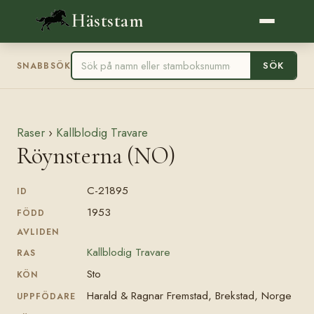
Häststam
SÖK
SNABBSÖK
Raser
›
Kallblodig Travare
Röynsterna (NO)
C-21895
ID
1953
FÖDD
AVLIDEN
Kallblodig Travare
RAS
Sto
KÖN
Harald & Ragnar Fremstad, Brekstad, Norge
UPPFÖDARE