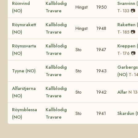
Röinvind
Kallblodig
Svanvinn 
Hingst
1950
(NO)
Travare
📷
T- 133
Röynsrakett
Kallblodig
Raketten 
Hingst
1948
(NO)
Travare
📷
T- 185
Röynssvarta
Kallblodig
Kveppen 
Sto
1947
(NO)
Travare
📷
T- 176
Kallblodig
Garbergs
Tyyne (NO)
Sto
1943
Travare
(NO)
T- 1
Alfarstjerna
Kallblodig
Sto
1942
Alfar
N 1
(NO)
Travare
Röynsblessa
Kallblodig
Sto
1941
Skardun 
(NO)
Travare