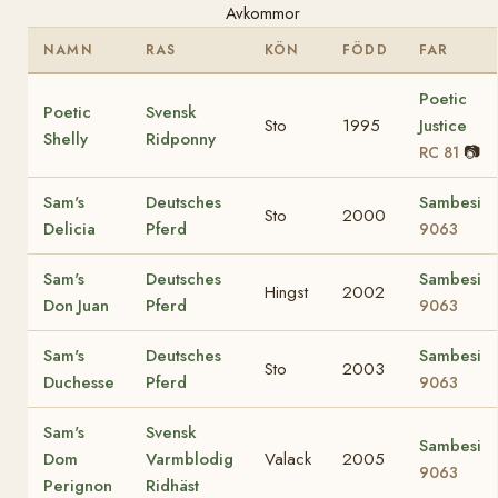
Avkommor
NAMN
RAS
KÖN
FÖDD
FAR
Poetic
Poetic
Svensk
Sto
1995
Justice
Shelly
Ridponny
📷
RC 81
Sam's
Deutsches
Sambesi
Sto
2000
Delicia
Pferd
9063
Sam's
Deutsches
Sambesi
Hingst
2002
Don Juan
Pferd
9063
Sam's
Deutsches
Sambesi
Sto
2003
Duchesse
Pferd
9063
Sam's
Svensk
Sambesi
Dom
Varmblodig
Valack
2005
9063
Perignon
Ridhäst