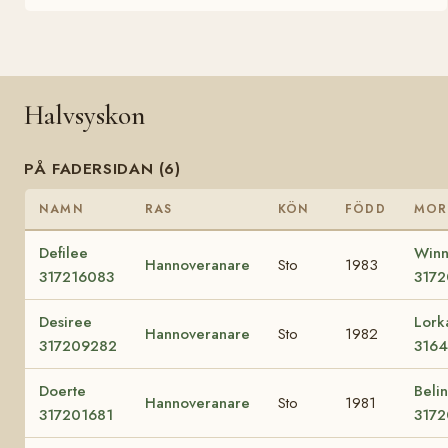
Halvsyskon
PÅ FADERSIDAN (6)
NAMN
RAS
KÖN
FÖDD
MOR
Defilee
Winn
Hannoveranare
Sto
1983
317216083
317
Desiree
Lork
Hannoveranare
Sto
1982
317209282
316
Doerte
Beli
Hannoveranare
Sto
1981
317201681
3172