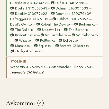
Duerkheim 310420469
📷
Duft II 310402958
—
—
📷
Duellant 310358643
📷
Dolman 310304533
—
—
📷
Detektiv 310079622
📷
Desmond 310079409
—
—
Defregger I 310076105
📷
Defilant 180076096
—
—
Devil's Own xx
📷
Robert The Devil xx
📷
Bertram xx
—
—
—
📷
The Duke xx
📷
Stockwell xx
📷
The Baron xx
—
—
—
📷
Birdcatcher xx
📷
Sir Hercules xx
📷
Whalebone xx
—
—
📷
Waxy xx
📷
Pot8os xx
📷
Eclipse xx
—
—
—
—
📷
Marske xx
📷
Squirt xx
📷
Bartlet's Childers xx
—
—
—
📷
Darley Arabian ox
STOLINJE
Wendetta 317625970
Gotenmärchen 316661763
—
—
Feierlaute 316186356
Avkommor (5)