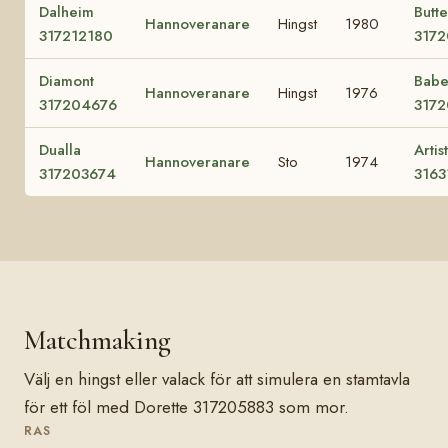
Dalheim
Butte
Hannoveranare
Hingst
1980
317212180
317
Diamont
Babe
Hannoveranare
Hingst
1976
317204676
317
Dualla
Artis
Hannoveranare
Sto
1974
317203674
3163
Matchmaking
Välj en hingst eller valack för att simulera en stamtavla
för ett föl med Dorette 317205883 som mor.
RAS