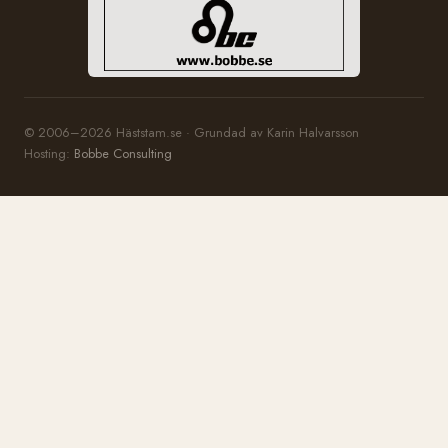
© 2006–2026 Häststam.se · Grundad av Karin Halvarsson
Hosting:
Bobbe Consulting