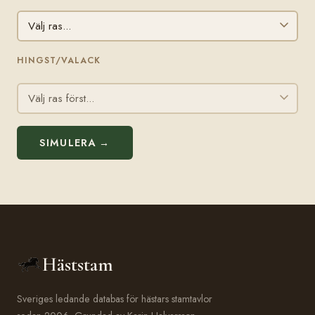
HINGST/VALACK
SIMULERA →
Häststam
Sveriges ledande databas för hästars stamtavlor