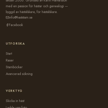
sedan 2006. Grundad av Karin Halvarsson
med en passion för hästar och genealogi —
byggd av hästälskare, för hästälskare.
info@haststam.se
Facebook
UTFORSKA
Start
Raser
Stamböcker
Avancerad sökning
VERKTYG
Skicka in häst
Ladda upp foto