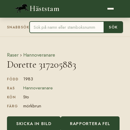
Häststam
SÖK
SNABBSÖK
Raser
›
Hannoveranare
Dorette 317205883
1983
FÖDD
Hannoveranare
RAS
Sto
KÖN
mörkbrun
FÄRG
SKICKA IN BILD
RAPPORTERA FEL