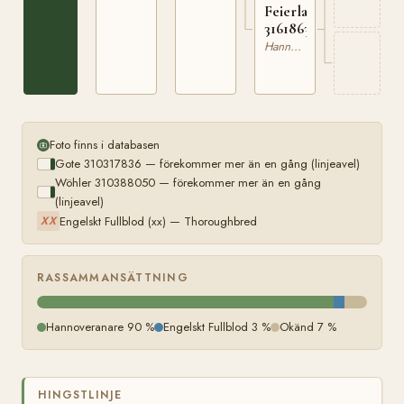
Feierlaute
316186356
Hannoveranare
Foto finns i databasen
Gote 310317836 — förekommer mer än en gång (linjeavel)
Wöhler 310388050 — förekommer mer än en gång
(linjeavel)
Engelskt Fullblod (xx) — Thoroughbred
XX
RASSAMMANSÄTTNING
Hannoveranare 90 %
Engelskt Fullblod 3 %
Okänd 7 %
HINGSTLINJE