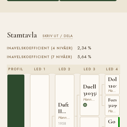
Stamtavla
SKRIV UT / DELA
2,34 %
INAVELSKOEFFICIENT (4 NIVÅER)
5,64 %
INAVELSKOEFFICIENT (7 NIVÅER)
PROFIL
LED 1
LED 2
LED 3
LED 4
Dolman
3103045
Duellant
Hannoveranare
310358643
Hannoveranare
Forstwei
Duft
312999337
II
Hannoveranare
310402958
Hannoveranare
Gote
1958