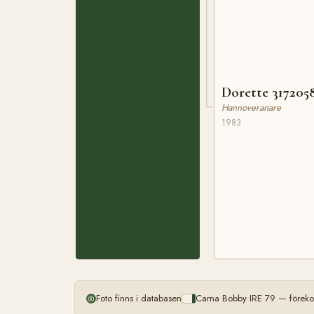
Dorette 317205
Hannoveranare
1983
Foto finns i databasen
Carna Bobby IRE 79 — föreko