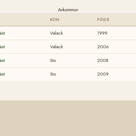
Avkommor
KÖN
FÖDD
äst
Valack
1999
äst
Valack
2006
äst
Sto
2008
äst
Sto
2009