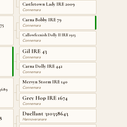
Castletown Lady IRE 2009
Connemara
Carna Bobby IRE 79
75
Connemara
Callowfeenish Dolly II IRE 1913
Connemara
Gil IRE 43
Connemara
Carna Dolly IRE 442
Connemara
Mervyn Storm IRE 140
Connemara
3689
Grey Hop IRE 1674
Connemara
Duellant 310358643
8
Hannoveranare