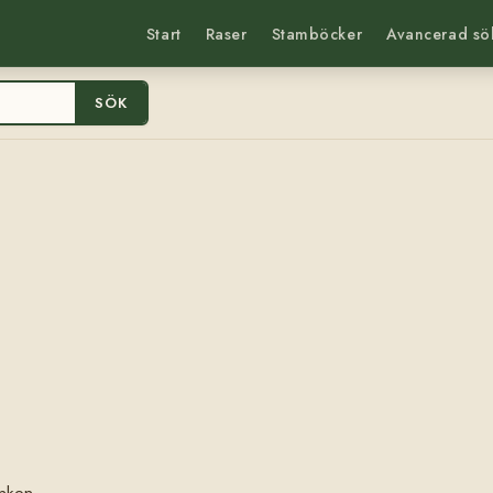
Start
Raser
Stamböcker
Avancerad sö
SÖK
anken