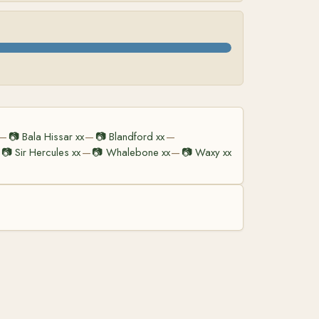
📷
Bala Hissar xx
📷
Blandford xx
—
—
—
📷
Sir Hercules xx
📷
Whalebone xx
📷
Waxy xx
—
—