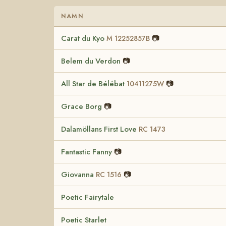
NAMN
Carat du Kyo
📷
M 12252857B
Belem du Verdon
📷
All Star de Bélébat
📷
10411275W
Grace Borg
📷
Dalamöllans First Love
RC 1473
Fantastic Fanny
📷
Giovanna
📷
RC 1516
Poetic Fairytale
Poetic Starlet