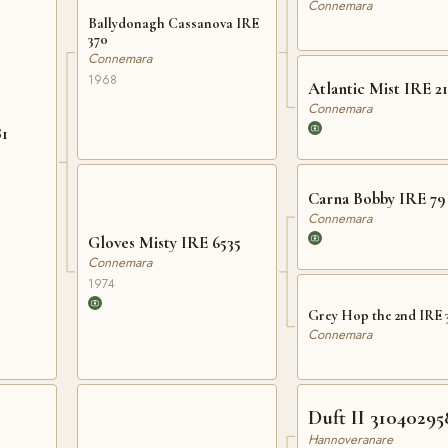
Connemara
Ballydonagh Cassanova IRE
370
Connemara
1968
Atlantic Mist IRE 21
Connemara
81
Carna Bobby IRE 79
Connemara
Gloves Misty IRE 6535
Connemara
1974
Grey Hop the 2nd IRE 
Connemara
Duft II 31040295
Hannoveranare