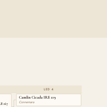
LED 4
Camlin Cicada IRE 119
Connemara
RE 167