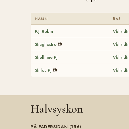
NAMN
RAS
P.J. Robin
Vbl ridh
Shagliostro
📷
Vbl ridh
Shellinne PJ
Vbl ridh
Shilou PJ
📷
Vbl ridh
Halvsyskon
PÅ FADERSIDAN (156)