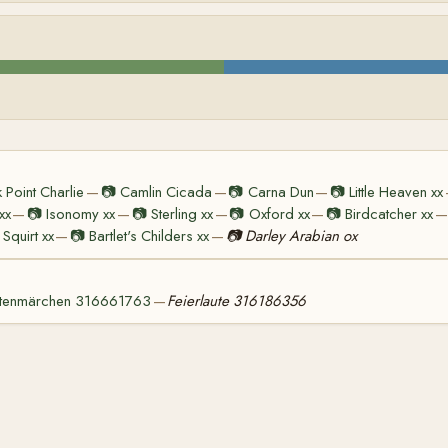
 Point Charlie
📷
Camlin Cicada
📷
Carna Dun
📷
Little Heaven xx
—
—
—
xx
📷
Isonomy xx
📷
Sterling xx
📷
Oxford xx
📷
Birdcatcher xx
—
—
—
—
—
Squirt xx
📷
Bartlet's Childers xx
📷
Darley Arabian ox
—
—
tenmärchen 316661763
Feierlaute 316186356
—