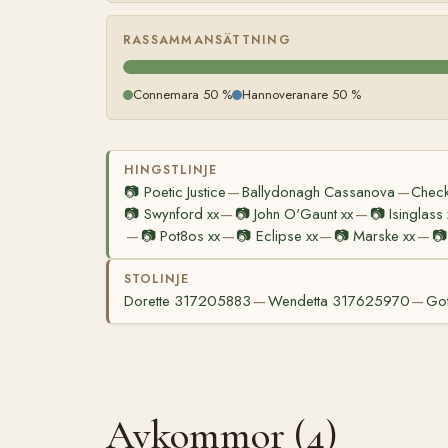
RASSAMMANSÄTTNING
Connemara 50 %
Hannoveranare 50 %
HINGSTLINJE
📷
Poetic Justice
Ballydonagh Cassanova
Check
—
—
📷
Swynford xx
📷
John O'Gaunt xx
📷
Isinglass 
—
—
📷
Pot8os xx
📷
Eclipse xx
📷
Marske xx
📷
—
—
—
—
STOLINJE
Dorette 317205883
Wendetta 317625970
Go
—
—
Avkommor (4)