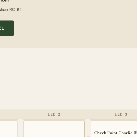
stice RC 81.
EL
LED 2
LED 3
Check Point Charlie I