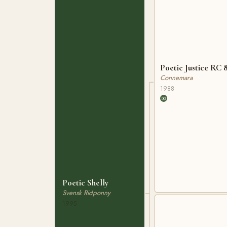
Poetic Justice RC 
Connemara
1988
Poetic Shelly
Svensk Ridponny
1995