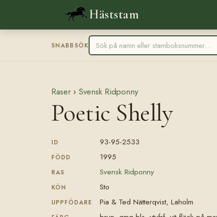
Häststam
SNABBSÖK
Raser
›
Svensk Ridponny
Poetic Shelly
93-95-2533
ID
1995
FÖDD
Svensk Ridponny
RAS
Sto
KÖN
Pia & Ted Nätterqvist, Laholm
UPPFÖDARE
brun, gmg bls, vtvfrf, vit fläck på m