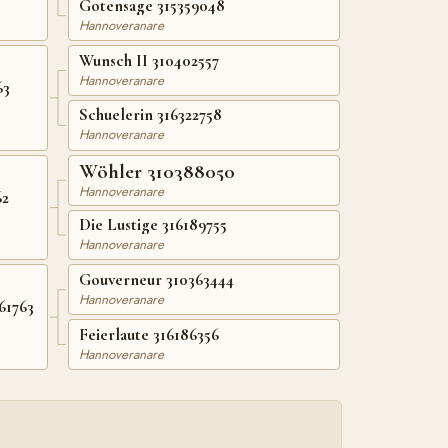
Gotensage 315359048
Hannoveranare
Wunsch II 310402557
Hannoveranare
63
Schuelerin 316322758
Hannoveranare
Wöhler 310388050
Hannoveranare
62
Die Lustige 316189755
Hannoveranare
Gouverneur 310363444
Hannoveranare
61763
Feierlaute 316186356
Hannoveranare