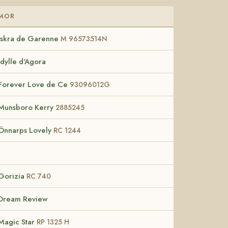
MOR
Iskra de Garenne
M 96573514N
Idylle d'Agora
Forever Love de Ce
93096012G
Munsboro Kerry
2885245
Önnarps Lovely
RC 1244
Gorizia
RC 740
Dream Review
Magic Star
RP 1325 H