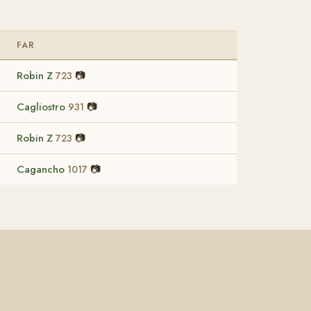
FAR
Robin Z
📷
723
Cagliostro
📷
931
Robin Z
📷
723
Cagancho
📷
1017