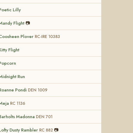
Poetic Lilly
Mandy Flight
📷
Coosheen Plover
RC-IRE 10383
Kitty Flight
Popcorn
Midnight Run
Roanne Pondi
DEN 1009
Meja
RC 1136
Barholts Madonna
DEN 701
Lofty Dusty Rambler
📷
RC 882