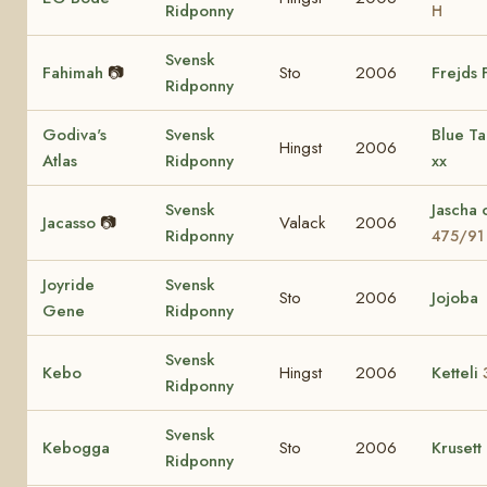
Ridponny
H
Svensk
Fahimah
📷
Sto
2006
Frejds 
Ridponny
Godiva's
Svensk
Blue T
Hingst
2006
Atlas
Ridponny
xx
Svensk
Jascha
Jacasso
📷
Valack
2006
Ridponny
475/91
Joyride
Svensk
Sto
2006
Jojoba
Gene
Ridponny
Svensk
Kebo
Hingst
2006
Ketteli
Ridponny
Svensk
Kebogga
Sto
2006
Krusett
Ridponny