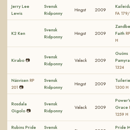
Jerry Lee
Svensk
Kaileid
Hingst
2009
Lewis
Ridponny
FA 179
Zandbe
Svensk
K2 Ken
Hingst
2009
Faith
RP
Ridponny
H
Guöns
Svensk
Kirabo
📷
Valack
2009
Pamyr
Ridponny
1324
Näsvisen
Svensk
Tuileri
RP
Hingst
2009
📷
Ridponny
201
1300 H
Power'
Rosdala
Svensk
Valack
2009
Grace
Gigolo
📷
Ridponny
1259 H
Rubins Pride
Svensk
Pride M