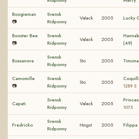
Ridponny
Merry
Boogieman
Svensk
Valack
2005
Lucky G
📷
Ridponny
Booster Bee
Svensk
Hanna
Valack
2005
📷
Ridponny
(49)
Svensk
Bossanova
Sto
2005
Timona 
Ridponny
Camomille
Svensk
Coquil
Sto
2005
📷
Ridponny
1289 S
Svensk
Prince
Capati
Valack
2005
Ridponny
1075
Svensk
Fredricko
Hingst
2005
Filippa
Ridponny