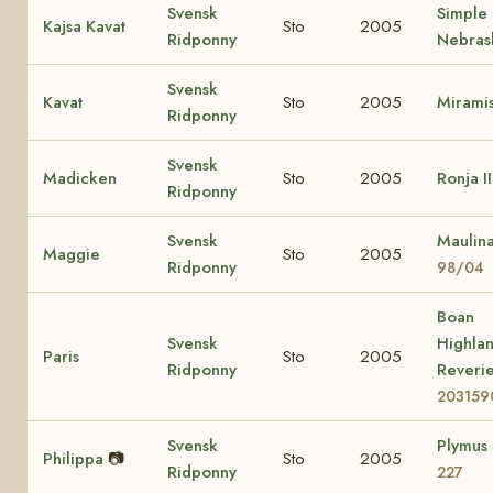
Svensk
Simple
Kajsa Kavat
Sto
2005
Ridponny
Nebras
Svensk
Kavat
Sto
2005
Mirami
Ridponny
Svensk
Madicken
Sto
2005
Ronja II
Ridponny
Svensk
Maulin
Maggie
Sto
2005
Ridponny
98/04
Boan
Svensk
Highla
Paris
Sto
2005
Ridponny
Reveri
203159
Svensk
Plymus
Philippa
📷
Sto
2005
Ridponny
227