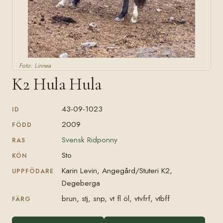
Foto: Linnea
K2 Hula Hula
43-09-1023
ID
2009
FÖDD
Svensk Ridponny
RAS
Sto
KÖN
Karin Levin, Angegård/Stuteri K2,
UPPFÖDARE
Degeberga
brun, stj, snp, vt fl öl, vtvfrf, vtbff
FÄRG