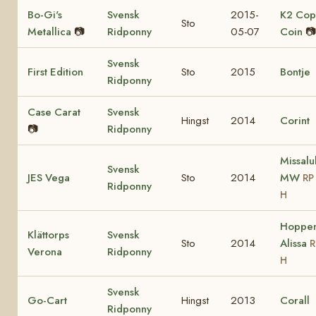
Bo-Gi's
Svensk
2015-
K2 Cop
Sto
Metallica
📷
Ridponny
05-07
Coin
📷
Svensk
First Edition
Sto
2015
Bontje
Ridponny
Case Carat
Svensk
Hingst
2014
Corint
📷
Ridponny
Missal
Svensk
JES Vega
Sto
2014
MW
RP
Ridponny
H
Hoppen
Klättorps
Svensk
Sto
2014
Alissa
R
Verona
Ridponny
H
Svensk
Go-Cart
Hingst
2013
Corall
Ridponny