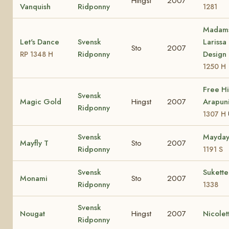
Hingst
2007
Vanquish
Ridponny
1281
Madam
Let's Dance
Svensk
Larissa
Sto
2007
Ridponny
Design
RP 1348 H
1250 H
Free Hil
Svensk
Magic Gold
Hingst
2007
Arapun
Ridponny
1307 H
Svensk
Mayda
Mayfly T
Sto
2007
Ridponny
1191 S
Svensk
Sukett
Monami
Sto
2007
Ridponny
1338
Svensk
Nougat
Hingst
2007
Nicolet
Ridponny