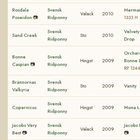
Rosdala
Svensk
Merma
Valack
2010
Poseidon
📷
Ridponny
1333 H
Svensk
Velvet
Sand Creek
Sto
2010
Ridponny
Drop
Orchar
Bonne
Svensk
Hingst
2009
Bonne 
Caspian
📷
Ridponny
RP 124
Brännornas
Svensk
Sto
2009
Vanity
Valkyria
Ridponny
Svensk
Copernicus
Hingst
2009
Mona L
Ridponny
Jacobs Very
Svensk
Jacobs 
Valack
2009
Best
📷
Ridponny
📷