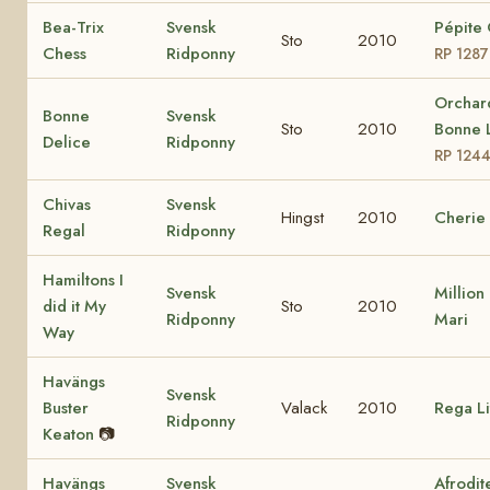
Bea-Trix
Svensk
Pépite
Sto
2010
Chess
Ridponny
RP 1287
Orchar
Bonne
Svensk
Sto
2010
Bonne 
Delice
Ridponny
RP 124
Chivas
Svensk
Hingst
2010
Cherie
Regal
Ridponny
Hamiltons I
Svensk
Million
did it My
Sto
2010
Ridponny
Mari
Way
Havängs
Svensk
Buster
Valack
2010
Rega Li
Ridponny
Keaton
📷
Havängs
Svensk
Afrodit