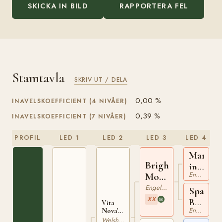
SKICKA IN BILD
RAPPORTERA FEL
Stamtavla
SKRIV UT / DELA
0,00 %
INAVELSKOEFFICIENT (4 NIVÅER)
0,39 %
INAVELSKOEFFICIENT (7 NIVÅER)
PROFIL
LED 1
LED 2
LED 3
LED 4
Man
Bright
in
Engelskt Fullblod
Moon
the
xx
Engelskt Fullblod
Moon
Spartan
XX
xx
Beauty
Vita
Engelskt Fullblod
Nova's
xx
Celesto
Welsh Partbred