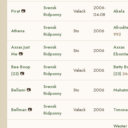
Svensk
2006-
Pirat
📷
Valack
Akela
Ridponny
04-08
Svensk
Afrodit
Athena
Sto
2006
Ridponny
992
Axxas Just
Svensk
Axxas
Sto
2006
Me
📷
Ridponny
Ebonita
Bee Boop
Svensk
Betty 
Valack
2006
(23)
📷
Ridponny
(23)
24
Svensk
Bellami
📷
Sto
2006
Mahat
Ridponny
Svensk
Bellman
📷
Valack
2006
Timona 
Ridponny
Wester