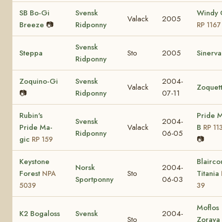
SB Bo-Gi
Svensk
Windy 
Valack
2005
Breeze
📷
Ridponny
RP 1167
Svensk
Steppa
Sto
2005
Sinerva
Ridponny
Zoquino-Gi
Svensk
2004-
Valack
Zoquet
📷
Ridponny
07-11
Rubin's
Pride 
Svensk
2004-
Pride Ma-
Valack
B
RP 11
Ridponny
06-05
gic
📷
RP 159
Keystone
Blairco
Norsk
2004-
Forest
Sto
Titania
NPA
Sportponny
06-03
5039
39
Moflos
K2 Bogaloss
Svensk
2004-
Sto
Zoraya