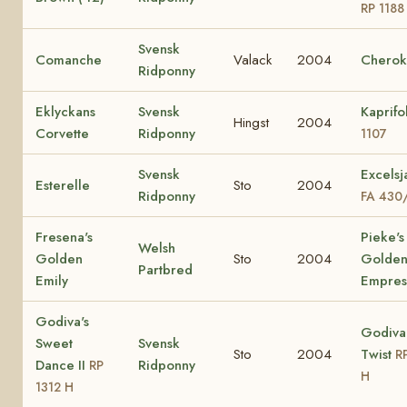
RP 1188
Svensk
Comanche
Valack
2004
Chero
Ridponny
Eklyckans
Svensk
Kaprifo
Hingst
2004
Corvette
Ridponny
1107
Svensk
Excelsj
Esterelle
Sto
2004
Ridponny
FA 430
Fresena's
Pieke's
Welsh
Golden
Sto
2004
Golde
Partbred
Emily
Empres
Godiva's
Godiva
Sweet
Svensk
Sto
2004
Twist
R
Dance II
Ridponny
RP
H
1312 H