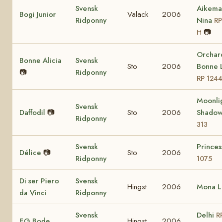
Svensk
Aikema
Bogi Junior
Valack
2006
Ridponny
Nina
RP
📷
H
Orchar
Bonne Alicia
Svensk
Sto
2006
Bonne 
📷
Ridponny
RP 124
Moonli
Svensk
Daffodil
📷
Sto
2006
Shado
Ridponny
313
Svensk
Prince
Délice
📷
Sto
2006
Ridponny
1075
Di ser Piero
Svensk
Hingst
2006
Mona L
da Vinci
Ridponny
Svensk
Delhi
R
EG Bode
Hingst
2006