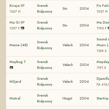
Kiraya
Svensk
Fix Fel
RP
Sto
2004
Ridponny
1267 H
1027 H
Ma Gi
Svensk
Ma Do
RP
Sto
2004
📷
Ridponny
1297 F
1190 F
Sound 
Svensk
Maine (48)
Valack
2004
Music 
Ridponny
1189 S
Maybug T
Svensk
Mayda
Valack
2004
📷
Ridponny
1191 S
Svensk
Djamill
Miljard
Valack
2004
Ridponny
FA 416
Svensk
Mistral
Hingst
2004
Startrip
Ridponny