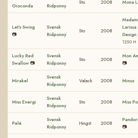
Sto
2008
Mona L
Gioconda
Ridponny
Madam
Let's Swing
Svensk
Larissa
Sto
2008
📷
Ridponny
Design
1250 H
Lucky Red
Svensk
Mon Ami
Sto
2008
Swallow
📷
Ridponny
📷
Svensk
Mirakel
Valack
2008
Minus
Ridponny
Svensk
Miss Energi
Sto
2008
Miss P
Ridponny
Svensk
Pandora
Pelé
Hingst
2008
Ridponny
📷