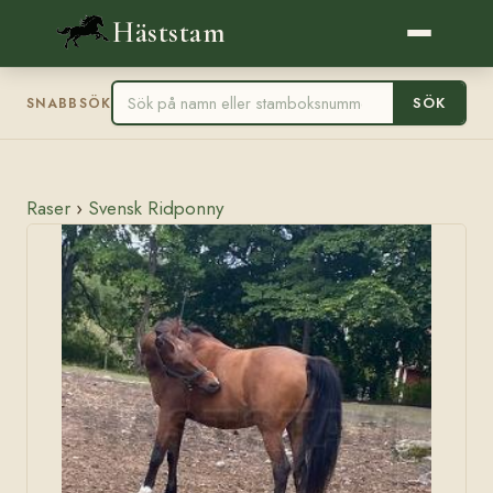
Häststam
SÖK
SNABBSÖK
Raser
›
Svensk Ridponny