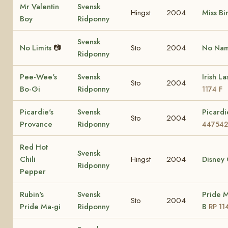
Mr Valentin
Svensk
Hingst
2004
Miss Bi
Boy
Ridponny
Svensk
No Limits
📷
Sto
2004
No Na
Ridponny
Pee-Wee's
Svensk
Irish L
Sto
2004
Bo-Gi
Ridponny
1174 F
Picardie's
Svensk
Picardi
Sto
2004
Provance
Ridponny
447542
Red Hot
Svensk
Chili
Hingst
2004
Disney 
Ridponny
Pepper
Rubin's
Svensk
Pride M
Sto
2004
Pride Ma-gi
Ridponny
B
RP 11