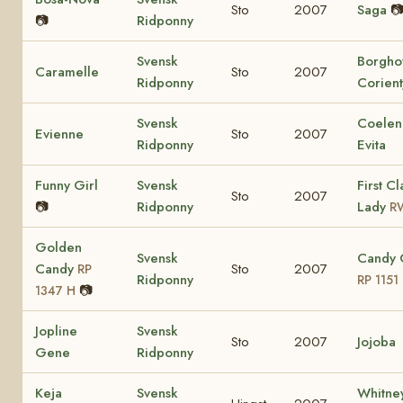
Sto
2007
Saga

📷
Ridponny
Svensk
Borghof
Caramelle
Sto
2007
Ridponny
Corient
Svensk
Coelen
Evienne
Sto
2007
Ridponny
Evita
Funny Girl
Svensk
First Cl
Sto
2007
📷
Ridponny
Lady
R
Golden
Svensk
Candy 
Candy
Sto
2007
RP
Ridponny
RP 1151
📷
1347 H
Jopline
Svensk
Sto
2007
Jojoba
Gene
Ridponny
Keja
Svensk
Whitne