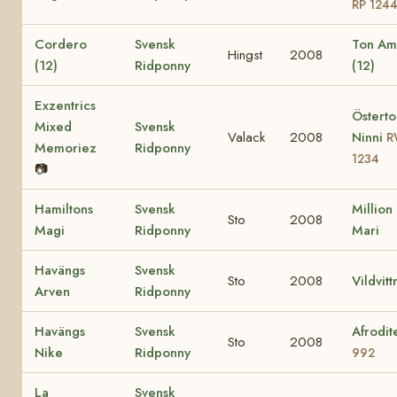
RP 124
Cordero
Svensk
Ton Am
Hingst
2008
(12)
Ridponny
(12)
Exzentrics
Österto
Mixed
Svensk
Valack
2008
Ninni
R
Memoriez
Ridponny
1234
📷
Hamiltons
Svensk
Million
Sto
2008
Magi
Ridponny
Mari
Havängs
Svensk
Sto
2008
Vildvitt
Arven
Ridponny
Havängs
Svensk
Afrodit
Sto
2008
Nike
Ridponny
992
La
Svensk