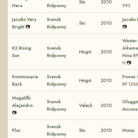
Sto
2010
Hera
Ridponny
992
Jacobs Very
Svensk
Jacobs 
Sto
2010
Bright
📷
Ridponny
📷
Wester
K2 Rising
Svensk
Aikema
Hingst
2010
Sun
Ridponny
Nina
RP
📷
H
Kommissarie
Svensk
Power 
Hingst
2010
Bäck
Ridponny
RP 1256
Magaliffs
Svensk
Gluggs
Alejandro
Valack
2010
Ridponny
Ascona
📷
Svensk
Plus
Sto
2010
Minus
Ridponny