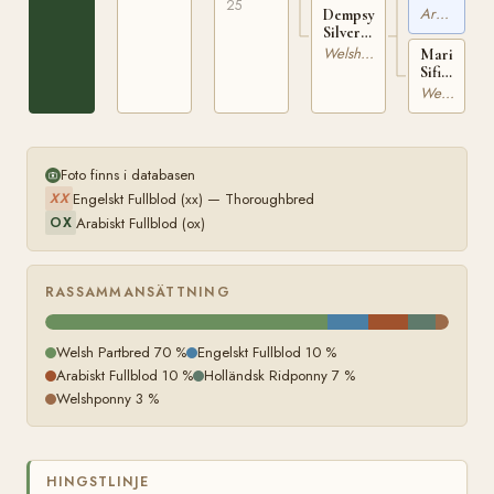
25
van
Arabiskt Fullblod
Dempsy
de
Silver
Coryon
Star
Welsh Partbred
Mariaveen'
ox
26654
Sifi
AVS
STB-K
18180
Welsh Partbred
1678
STB-
K
Foto finns i databasen
Engelskt Fullblod (xx) — Thoroughbred
XX
Arabiskt Fullblod (ox)
OX
RASSAMMANSÄTTNING
Welsh Partbred 70 %
Engelskt Fullblod 10 %
Arabiskt Fullblod 10 %
Holländsk Ridponny 7 %
Welshponny 3 %
HINGSTLINJE