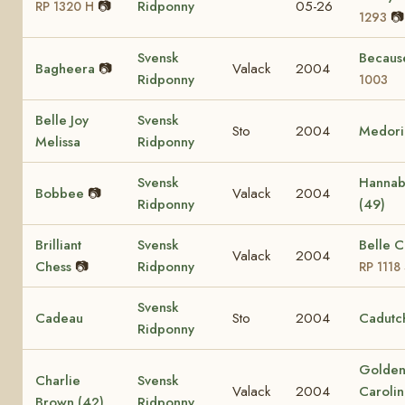
📷
Ridponny
05-26
RP 1320 H
📷
1293
Svensk
Becau
Bagheera
📷
Valack
2004
Ridponny
1003
Belle Joy
Svensk
Sto
2004
Medori
Melissa
Ridponny
Svensk
Hanna
Bobbee
📷
Valack
2004
Ridponny
(49)
Brilliant
Svensk
Belle C
Valack
2004
Chess
📷
Ridponny
RP 1118
Svensk
Cadeau
Sto
2004
Cadutc
Ridponny
Golde
Charlie
Svensk
Valack
2004
Carolin
Brown (42)
Ridponny