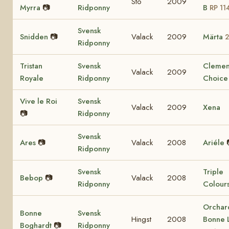
Sto
2009
Myrra
📷
Ridponny
B
RP 11
Svensk
Snidden
📷
Valack
2009
Märta
2
Ridponny
Tristan
Svensk
Clemen
Valack
2009
Royale
Ridponny
Choice
Vive le Roi
Svensk
Valack
2009
Xena
📷
Ridponny
Svensk
Ares
📷
Valack
2008
Ariéle
Ridponny
Svensk
Triple
Bebop
📷
Valack
2008
Ridponny
Colour
Orchar
Bonne
Svensk
Hingst
2008
Bonne 
Boghardt
📷
Ridponny