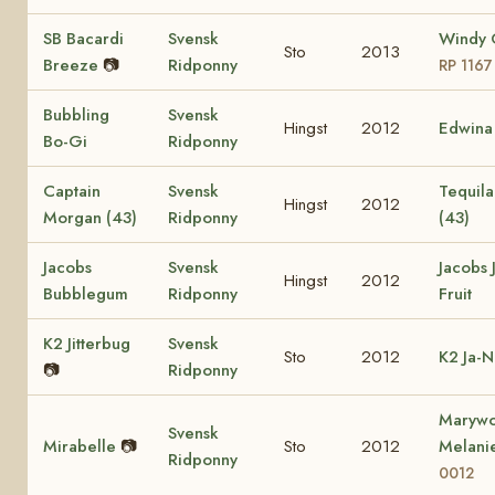
SB Bacardi
Svensk
Windy 
Sto
2013
Breeze
📷
Ridponny
RP 1167
Bubbling
Svensk
Hingst
2012
Edwina
Bo-Gi
Ridponny
Captain
Svensk
Tequila
Hingst
2012
Morgan (43)
Ridponny
(43)
Jacobs
Svensk
Jacobs 
Hingst
2012
Bubblegum
Ridponny
Fruit
K2 Jitterbug
Svensk
Sto
2012
K2 Ja-N
📷
Ridponny
Marywo
Svensk
Mirabelle
📷
Sto
2012
Melani
Ridponny
0012