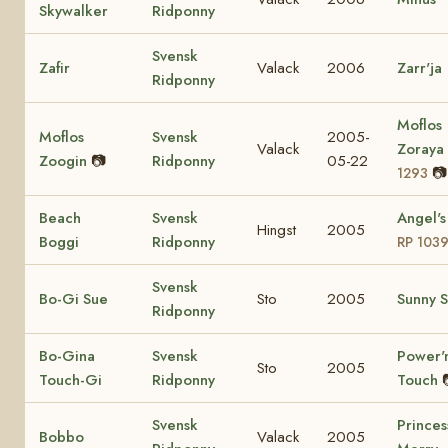
Skywalker
Ridponny
Svensk
Zafir
Valack
2006
Zarr'ja
Ridponny
Moflos
Moflos
Svensk
2005-
Valack
Zoraya
Zoogin
📷
Ridponny
05-22
📷
1293
Beach
Svensk
Angel's
Hingst
2005
Boggi
Ridponny
RP 103
Svensk
Bo-Gi Sue
Sto
2005
Sunny 
Ridponny
Bo-Gina
Svensk
Power'
Sto
2005
Touch-Gi
Ridponny
Touch
Svensk
Princes
Bobbo
Valack
2005