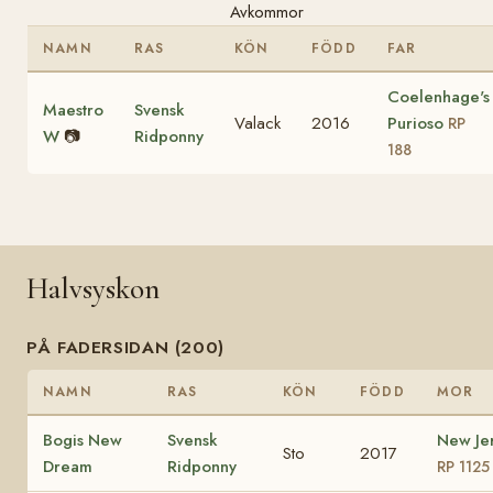
Avkommor
NAMN
RAS
KÖN
FÖDD
FAR
Coelenhage's
Maestro
Svensk
Valack
2016
Purioso
RP
W
📷
Ridponny
188
Halvsyskon
PÅ FADERSIDAN (200)
NAMN
RAS
KÖN
FÖDD
MOR
Bogis New
Svensk
New Je
Sto
2017
Dream
Ridponny
RP 1125