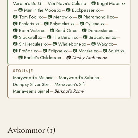
Verona's Bo-Gi
Vita Nova's Celesto
📷
Bright Moon xx
—
—
📷
Man in the Moon xx
📷
Buckpasser xx
—
—
—
📷
Tom Fool xx
📷
Menow xx
📷
Pharamond II xx
—
—
—
📷
Phalaris xx
📷
Polymelus xx
📷
Cyllene xx
—
—
—
📷
Bona Vista xx
📷
Bend Or xx
📷
Doncaster xx
—
—
—
📷
Stockwell xx
📷
The Baron xx
📷
Birdcatcher xx
—
—
—
📷
Sir Hercules xx
📷
Whalebone xx
📷
Waxy xx
—
—
—
📷
Pot8os xx
📷
Eclipse xx
📷
Marske xx
📷
Squirt xx
—
—
—
📷
Bartlet's Childers xx
📷
Darley Arabian ox
—
—
STOLINJE
Marywood's Melanie
Marywood's Sabrina
—
—
Dempsy Silver Star
Mariaveen's Sifi
—
—
Mariaveen's Sjanel
Berkhof's Romy
—
Avkommor (1)