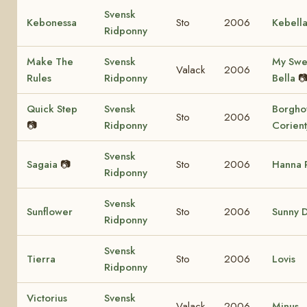
Svensk
Kebonessa
Sto
2006
Kebell
Ridponny
Make The
Svensk
My Swe
Valack
2006
Rules
Ridponny
Bella

Quick Step
Svensk
Borghof
Sto
2006
📷
Ridponny
Corient
Svensk
Sagaia
📷
Sto
2006
Hanna P
Ridponny
Svensk
Sunflower
Sto
2006
Sunny 
Ridponny
Svensk
Tierra
Sto
2006
Lovis
Ridponny
Victorius
Svensk
Valack
2006
Minus