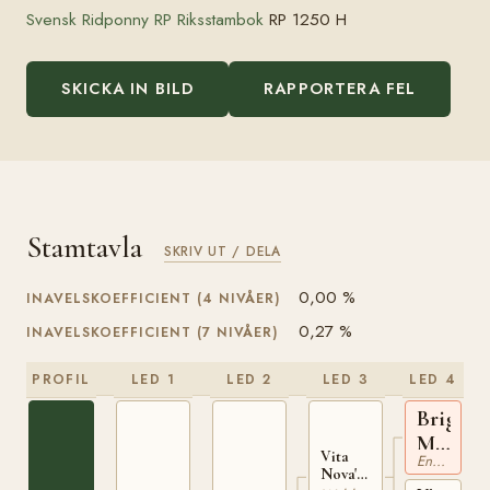
Svensk Ridponny RP Riksstambok
RP 1250 H
SKICKA IN BILD
RAPPORTERA FEL
Stamtavla
SKRIV UT / DELA
0,00 %
INAVELSKOEFFICIENT (4 NIVÅER)
0,27 %
INAVELSKOEFFICIENT (7 NIVÅER)
PROFIL
LED 1
LED 2
LED 3
LED 4
Bright
Moon
Vita
Engelskt Fullblod
xx
Nova's