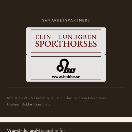
SAMARBETSPARTNERS
© 2006–2026 Häststam.se · Grundad av Karin Halvarsson
Hosting:
Bobbe Consulting
Vi använder analyticscookies för