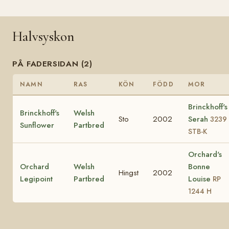
Halvsyskon
PÅ FADERSIDAN (2)
NAMN
RAS
KÖN
FÖDD
MOR
Brinckhoff's
Brinckhoff's
Welsh
Sto
2002
Serah
3239
Sunflower
Partbred
STB-K
Orchard's
Orchard
Welsh
Bonne
Hingst
2002
Legipoint
Partbred
Louise
RP
1244 H