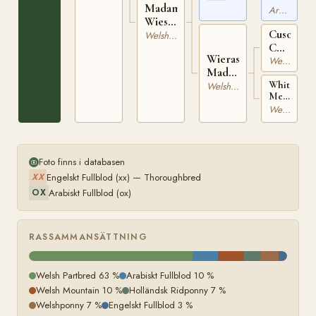
Madam's
RASB
Arabiskt Fullblod
Wiesje
286
Cusop
19376
Welsh Partbred
Comedia
Wieras
STB-
Welsh Mountain
Madam
A
STB-A
Whitehall
Welsh Mountain
355
Meadow
5048
Lady
Welsh Mountain
STB-
A
1822
Foto finns i databasen
Engelskt Fullblod (xx) — Thoroughbred
XX
Arabiskt Fullblod (ox)
OX
RASSAMMANSÄTTNING
Welsh Partbred 63 %
Arabiskt Fullblod 10 %
Welsh Mountain 10 %
Holländsk Ridponny 7 %
Welshponny 7 %
Engelskt Fullblod 3 %