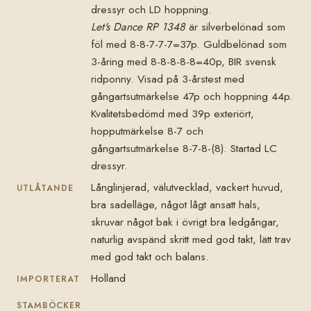
dressyr och LD hoppning.
Let's Dance RP 1348
är silverbelönad som
föl med 8-8-7-7-7=37p. Guldbelönad som
3-åring med 8-8-8-8-8=40p, BIR svensk
ridponny. Visad på 3-årstest med
gångartsutmärkelse 47p och hoppning 44p.
Kvalitetsbedömd med 39p exteriört,
hopputmärkelse 8-7 och
gångartsutmärkelse 8-7-8-(8). Startad LC
dressyr.
Långlinjerad, välutvecklad, vackert huvud,
UTLÅTANDE
bra sadelläge, något lågt ansatt hals,
skruvar något bak i övrigt bra ledgångar,
naturlig avspänd skritt med god takt, lätt trav
med god takt och balans.
Holland
IMPORTERAT
STAMBÖCKER