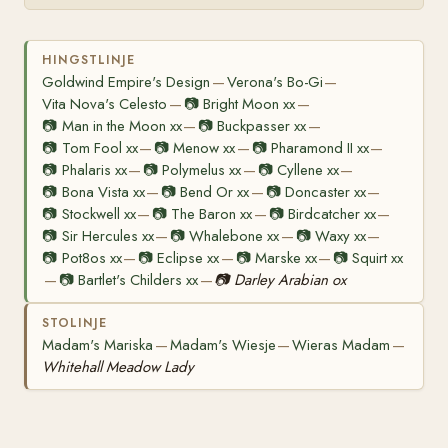
HINGSTLINJE
Goldwind Empire's Design
Verona's Bo-Gi
—
—
Vita Nova's Celesto
📷
Bright Moon xx
—
—
📷
Man in the Moon xx
📷
Buckpasser xx
—
—
📷
Tom Fool xx
📷
Menow xx
📷
Pharamond II xx
—
—
—
📷
Phalaris xx
📷
Polymelus xx
📷
Cyllene xx
—
—
—
📷
Bona Vista xx
📷
Bend Or xx
📷
Doncaster xx
—
—
—
📷
Stockwell xx
📷
The Baron xx
📷
Birdcatcher xx
—
—
—
📷
Sir Hercules xx
📷
Whalebone xx
📷
Waxy xx
—
—
—
📷
Pot8os xx
📷
Eclipse xx
📷
Marske xx
📷
Squirt xx
—
—
—
📷
Bartlet's Childers xx
📷
Darley Arabian ox
—
—
STOLINJE
Madam's Mariska
Madam's Wiesje
Wieras Madam
—
—
—
Whitehall Meadow Lady