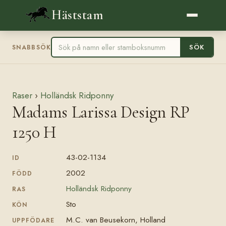
Häststam
SÖK
SNABBSÖK
Raser
›
Holländsk Ridponny
Madams Larissa Design RP
1250 H
43-02-1134
ID
2002
FÖDD
Holländsk Ridponny
RAS
Sto
KÖN
M.C. van Beusekorn, Holland
UPPFÖDARE