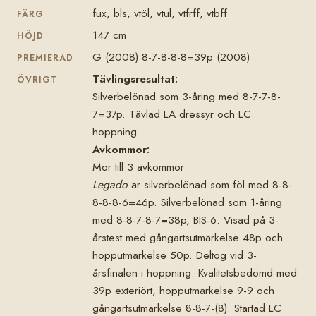
fux, bls, vtöl, vtul, vtfrff, vtbff
FÄRG
147 cm
HÖJD
G (2008) 8-7-8-8-8=39p (2008)
PREMIERAD
Tävlingsresultat:
ÖVRIGT
Silverbelönad som 3-åring med 8-7-7-8-
7=37p. Tävlad LA dressyr och LC
hoppning.
Avkommor:
Mor till 3 avkommor
Legado
är silverbelönad som föl med 8-8-
8-8-8-6=46p. Silverbelönad som 1-åring
med 8-8-7-8-7=38p, BIS-6. Visad på 3-
årstest med gångartsutmärkelse 48p och
hopputmärkelse 50p. Deltog vid 3-
årsfinalen i hoppning. Kvalitetsbedömd med
39p exteriört, hopputmärkelse 9-9 och
gångartsutmärkelse 8-8-7-(8). Startad LC