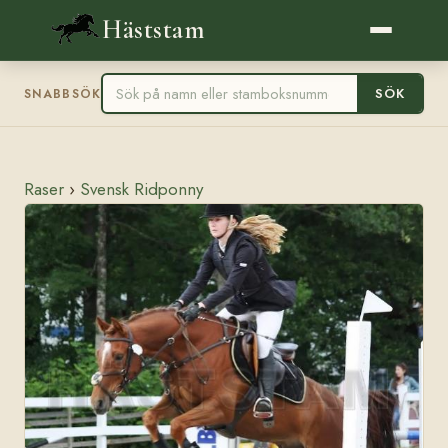
Häststam
SÖK
SNABBSÖK
Raser
›
Svensk Ridponny