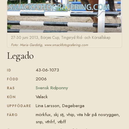
27-30 juni 2013, Börjes Cup, Tingsryd Rid- och Körsällskap
Foto: Maria Gardstig, www.smackfotografering.com
Legado
43-06-1073
ID
2006
FÖDD
Svensk Ridponny
RAS
Valack
KÖN
Lina Larsson, Degeberga
UPPFÖDARE
mörkfux, skj stj, vhip, vita hår på nosryggen,
FÄRG
snp, vthfrf, vtbff