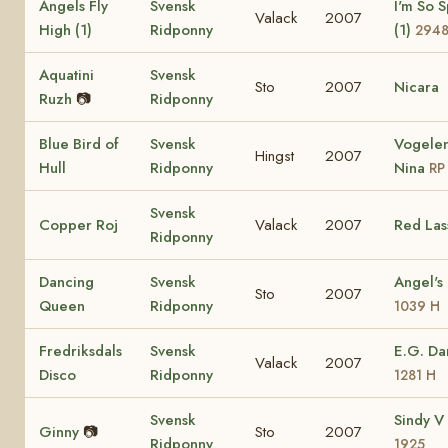
Angels Fly
Svensk
I'm So S
Valack
2007
High (1)
Ridponny
(1)
294
Aquatini
Svensk
Sto
2007
Nicara
Ruzh
📷
Ridponny
Blue Bird of
Svensk
Vogelen
Hingst
2007
Hull
Ridponny
Nina
RP
Svensk
Copper Roj
Valack
2007
Red Las
Ridponny
Dancing
Svensk
Angel's
Sto
2007
Queen
Ridponny
1039 H
Fredriksdals
Svensk
E.G. D
Valack
2007
Disco
Ridponny
1281 H
Svensk
Sindy V
Ginny
📷
Sto
2007
Ridponny
1925