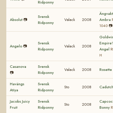
Ridponny
Ängvakt
Svensk
Absolut
📷
Valack
2008
Ambra
Ridponny
📷
1040
Goldwi
Svensk
Empire'
Angelo
📷
Valack
2008
Ridponny
Angel
R
H
Casanova
Svensk
Valack
2008
Rosette
📷
Ridponny
Havängs
Svensk
Sto
2008
Cadutch
Atiya
Ridponny
Jacobs Juicy
Svensk
Capcoc
Sto
2008
Fruit
Ridponny
Bonny
R