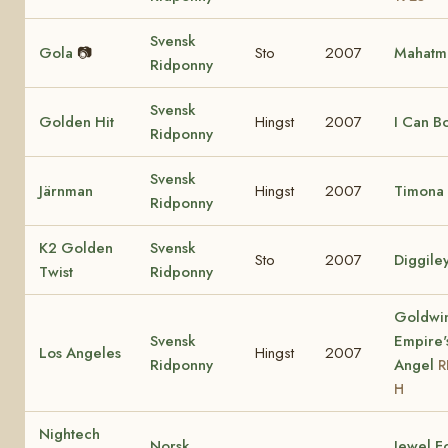
Svensk
Gola
📷
Sto
2007
Mahatm
Ridponny
Svensk
Golden Hit
Hingst
2007
I Can B
Ridponny
Svensk
Järnman
Hingst
2007
Timona 
Ridponny
K2 Golden
Svensk
Sto
2007
Diggile
Twist
Ridponny
Goldwi
Svensk
Empire'
Los Angeles
Hingst
2007
Ridponny
Angel
R
H
Nightech
Norsk
Jewel F