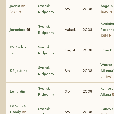
Javisst
Svensk
Angel's
RP
Sto
2008
Ridponny
1373 H
1039 H
Koninj
Svensk
Jeronimo
📷
Valack
2008
Rosann
Ridponny
1254 H
K2 Golden
Svensk
Hingst
2008
I Can B
Top
Ridponny
Wester
Svensk
K2 Ja-Nina
Sto
2008
Aikema'
Ridponny
RP 1251
Svensk
Kulltorp
Le Jardin
Sto
2008
Ridponny
Altana
Look like
Svensk
Candy 
Candy
Sto
2008
RP