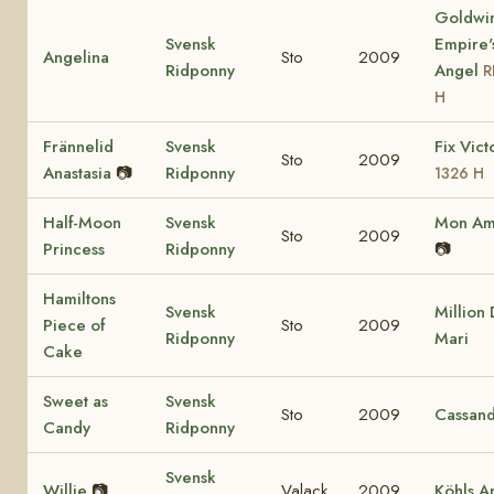
Goldwi
Svensk
Empire'
Angelina
Sto
2009
Ridponny
Angel
R
H
Frännelid
Svensk
Fix Vict
Sto
2009
Anastasia
📷
Ridponny
1326 H
Half-Moon
Svensk
Mon Ami
Sto
2009
Princess
Ridponny
📷
Hamiltons
Svensk
Million 
Piece of
Sto
2009
Ridponny
Mari
Cake
Sweet as
Svensk
Sto
2009
Cassan
Candy
Ridponny
Svensk
Willie
📷
Valack
2009
Köhls A