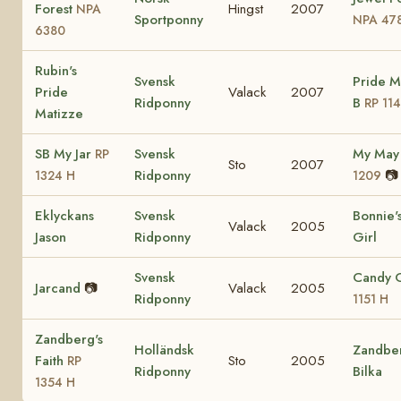
Forest
Hingst
2007
NPA
Sportponny
NPA 47
6380
Rubin's
Svensk
Pride M
Pride
Valack
2007
Ridponny
B
RP 11
Matizze
SB My Jar
Svensk
My Ma
RP
Sto
2007
Ridponny
📷
1324 H
1209
Eklyckans
Svensk
Bonnie'
Valack
2005
Jason
Ridponny
Girl
Svensk
Candy 
Jarcand
📷
Valack
2005
Ridponny
1151 H
Zandberg's
Holländsk
Zandber
Faith
Sto
2005
RP
Ridponny
Bilka
1354 H