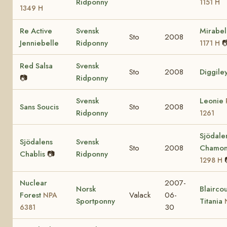
Ridponny
1151 H
1349 H
Re Active
Svensk
Mirabel
Sto
2008
Jenniebelle
Ridponny

1171 H
Red Salsa
Svensk
Sto
2008
Diggile
📷
Ridponny
Svensk
Leonie
Sans Soucis
Sto
2008
Ridponny
1261
Sjödale
Sjödalens
Svensk
Sto
2008
Chamon
Chablis
📷
Ridponny
1298 H
Nuclear
2007-
Norsk
Blaircou
Forest
Valack
06-
NPA
Sportponny
Titania
30
6381