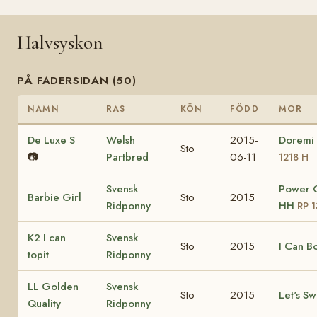
Halvsyskon
PÅ FADERSIDAN (50)
NAMN
RAS
KÖN
FÖDD
MOR
De Luxe S
Welsh
2015-
Doremi
Sto
📷
Partbred
06-11
1218 H
Svensk
Power G
Barbie Girl
Sto
2015
Ridponny
HH
RP 
K2 I can
Svensk
Sto
2015
I Can B
topit
Ridponny
LL Golden
Svensk
Sto
2015
Let's Sw
Quality
Ridponny