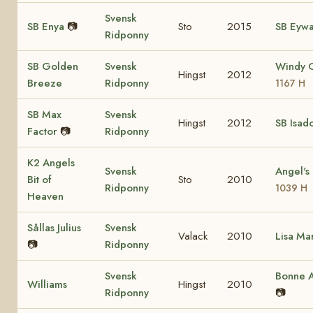
Svensk
SB Enya
📷
Sto
2015
SB Eyw
Ridponny
SB Golden
Svensk
Windy 
Hingst
2012
Breeze
Ridponny
1167 H
SB Max
Svensk
Hingst
2012
SB Isad
Factor
📷
Ridponny
K2 Angels
Svensk
Angel's
Bit of
Sto
2010
Ridponny
1039 H
Heaven
Sållas Julius
Svensk
Valack
2010
Lisa Ma
📷
Ridponny
Svensk
Bonne A
Williams
Hingst
2010
Ridponny
📷