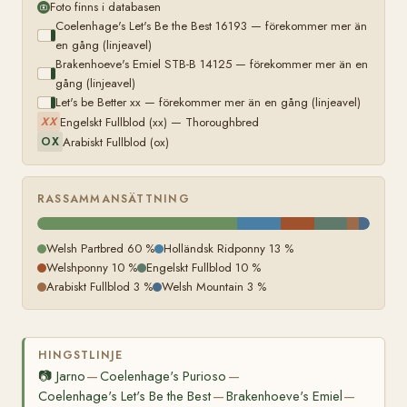
Foto finns i databasen
Coelenhage's Let's Be the Best 16193 — förekommer mer än
en gång (linjeavel)
Brakenhoeve's Emiel STB-B 14125 — förekommer mer än en
gång (linjeavel)
Let's be Better xx — förekommer mer än en gång (linjeavel)
Engelskt Fullblod (xx) — Thoroughbred
XX
Arabiskt Fullblod (ox)
OX
RASSAMMANSÄTTNING
Welsh Partbred 60 %
Holländsk Ridponny 13 %
Welshponny 10 %
Engelskt Fullblod 10 %
Arabiskt Fullblod 3 %
Welsh Mountain 3 %
HINGSTLINJE
📷
Jarno
Coelenhage's Purioso
—
—
Coelenhage's Let's Be the Best
Brakenhoeve's Emiel
—
—