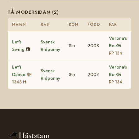
PÅ MODERSIDAN (2)
NAMN
RAS
KÖN
FÖDD
FAR
Verona's
Let's
Svensk
Sto
2008
Bo-Gi
Swing
📷
Ridponny
RP 134
Let's
Verona's
Svensk
Dance
Sto
2007
Bo-Gi
RP
Ridponny
1348 H
RP 134
Häststam