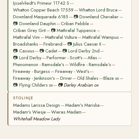
Ijsselvliedt's Primeur 11742 S
—
Whatton Copper Beach 17559
Whatton Lord Bruce
—
—
Downland Maquerade 6185
📷
Downland Chevalier
—
—
📷
Downland Dauphin
Criban Pebble
—
—
Criban Grey Grit
📷
Mathrafal Tuppence
—
—
Mathrafal Vim
Mathrafal Vulture
Mathrafal Wampus
—
—
—
Broadshanks
Firebrand
📷
Julius Caesar II
—
—
—
📷
Cassius
📷
Cadet
📷
Lord Derby 2nd
—
—
—
📷
Lord Derby
Performer - Scott's
Atlas
—
—
—
Phenomenon - Ramsdale's
Wildfire - Ramsdale's
—
—
Fireaway - Burgess
Fireaway - West's
—
—
Fireaway - Jenkinson's
Driver
Old Shales
Blaze xx
—
—
—
—
📷
Flying Childers xx
📷
Darley Arabian ox
—
STOLINJE
Madams Larissa Design
Madam's Mariska
—
—
Madam's Wiesje
Wieras Madam
—
—
Whitehall Meadow Lady