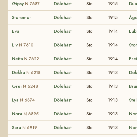
Gipsy
Dölehäst
Sto
1915
Du
N 7687
Storemor
Dölehäst
Sto
1915
Åg
Eva
Dölehäst
Sto
1914
Lub
Liv
Dölehäst
Sto
1914
Sto
N 7610
Netta
Dölehäst
Sto
1914
Fre
N 7622
Dokka
Dölehäst
Sto
1913
Dok
N 6218
Grei
Dölehäst
Sto
1913
Bru
N 6248
Lya
Dölehäst
Sto
1913
Ste
N 6874
Nora
Dölehäst
Sto
1913
No
N 6895
Sara
Dölehäst
Sto
1913
No
N 6919