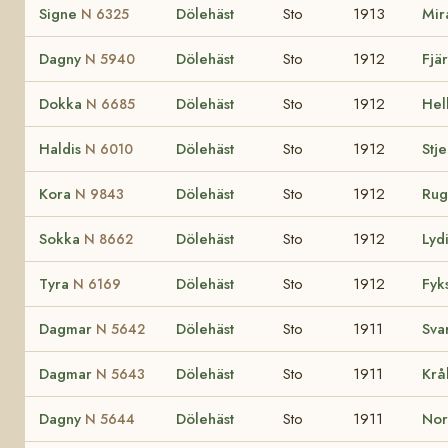
Signe
Dölehäst
Sto
1913
Mir
N 6325
Dagny
Dölehäst
Sto
1912
Fjä
N 5940
Dokka
Dölehäst
Sto
1912
Hel
N 6685
Haldis
Dölehäst
Sto
1912
Stj
N 6010
Kora
Dölehäst
Sto
1912
Ru
N 9843
Sokka
Dölehäst
Sto
1912
Lyd
N 8662
Tyra
Dölehäst
Sto
1912
Fyk
N 6169
Dagmar
Dölehäst
Sto
1911
Sva
N 5642
Dagmar
Dölehäst
Sto
1911
Kr
N 5643
Dagny
Dölehäst
Sto
1911
No
N 5644