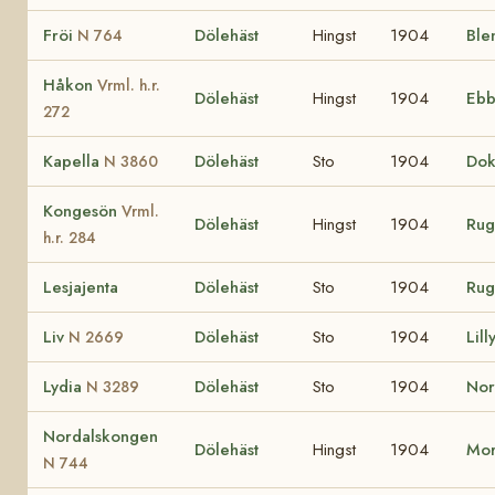
Fröi
Dölehäst
Hingst
1904
Ble
N 764
Håkon
Vrml. h.r.
Dölehäst
Hingst
1904
Eb
272
Kapella
Dölehäst
Sto
1904
Do
N 3860
Kongesön
Vrml.
Dölehäst
Hingst
1904
Ru
h.r. 284
Lesjajenta
Dölehäst
Sto
1904
Ru
Liv
Dölehäst
Sto
1904
Lill
N 2669
Lydia
Dölehäst
Sto
1904
No
N 3289
Nordalskongen
Dölehäst
Hingst
1904
Mor
N 744