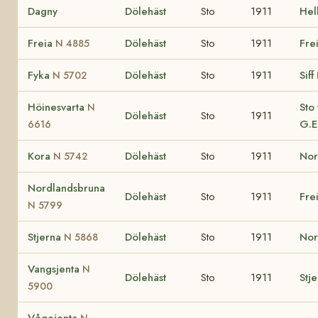
Dagny
Dölehäst
Sto
1911
Hel
Freia
Dölehäst
Sto
1911
Fre
N 4885
Fyka
Dölehäst
Sto
1911
Siff
N 5702
Höinesvarta
Sto
N
Dölehäst
Sto
1911
G.E
6616
Kora
Dölehäst
Sto
1911
No
N 5742
Nordlandsbruna
Dölehäst
Sto
1911
Fre
N 5799
Stjerna
Dölehäst
Sto
1911
No
N 5868
Vangsjenta
N
Dölehäst
Sto
1911
Stj
5900
Vågejenta
N