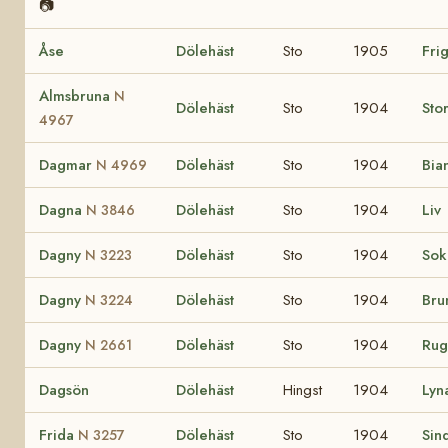
📷
Åse
Dölehäst
Sto
1905
Fri
Almsbruna
N
Dölehäst
Sto
1904
Sto
4967
Dagmar
Dölehäst
Sto
1904
Bia
N 4969
Dagna
Dölehäst
Sto
1904
Liv
N 3846
Dagny
Dölehäst
Sto
1904
So
N 3223
Dagny
Dölehäst
Sto
1904
Bru
N 3224
Dagny
Dölehäst
Sto
1904
Ru
N 2661
Dagsön
Dölehäst
Hingst
1904
Lyn
Frida
Dölehäst
Sto
1904
Sin
N 3257