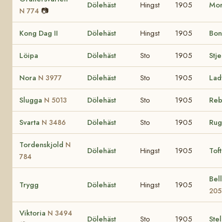
Dölehäst
Hingst
1905
Mor
📷
N 774
Kong Dag II
Dölehäst
Hingst
1905
Bon
Löipa
Dölehäst
Sto
1905
Stj
Nora
Dölehäst
Sto
1905
La
N 3977
Slugga
Dölehäst
Sto
1905
Re
N 5013
Svarta
Dölehäst
Sto
1905
Ru
N 3486
Tordenskjold
N
Dölehäst
Hingst
1905
Tof
784
Bel
Trygg
Dölehäst
Hingst
1905
205
Viktoria
N 3494
Dölehäst
Sto
1905
Ste