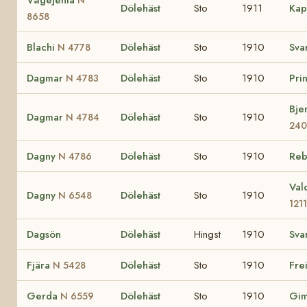
Dölehäst
Sto
1911
Kap
8658
Blachi
Dölehäst
Sto
1910
Sva
N 4778
Dagmar
Dölehäst
Sto
1910
Pri
N 4783
Bje
Dagmar
Dölehäst
Sto
1910
N 4784
24
Dagny
Dölehäst
Sto
1910
Re
N 4786
Val
Dagny
Dölehäst
Sto
1910
N 6548
1211
Dagsön
Dölehäst
Hingst
1910
Sva
Fjära
Dölehäst
Sto
1910
Fre
N 5428
Gerda
Dölehäst
Sto
1910
Gi
N 6559