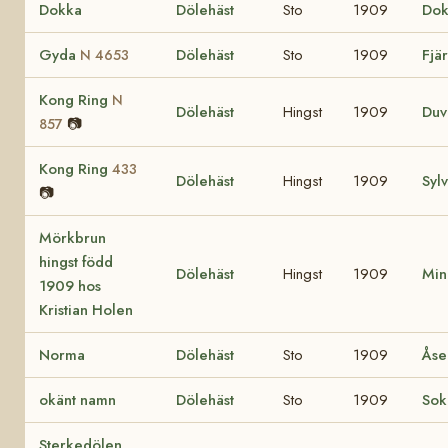
Dokka
Dölehäst
Sto
1909
Do
Gyda
Dölehäst
Sto
1909
Fjä
N 4653
Kong Ring
N
Dölehäst
Hingst
1909
Du
📷
857
Kong Ring
433
Dölehäst
Hingst
1909
Sylv
📷
Mörkbrun
hingst född
Dölehäst
Hingst
1909
Min
1909 hos
Kristian Holen
Norma
Dölehäst
Sto
1909
Åse
okänt namn
Dölehäst
Sto
1909
So
Sterkedölen