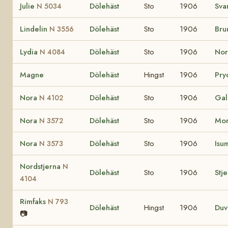
Julie
Dölehäst
Sto
1906
Sva
N 5034
Lindelin
Dölehäst
Sto
1906
Bru
N 3556
Lydia
Dölehäst
Sto
1906
Nor
N 4084
Magne
Dölehäst
Hingst
1906
Pry
Nora
Dölehäst
Sto
1906
Ga
N 4102
Nora
Dölehäst
Sto
1906
Mor
N 3572
Nora
Dölehäst
Sto
1906
Isu
N 3573
Nordstjerna
N
Dölehäst
Sto
1906
Stj
4104
Rimfaks
N 793
Dölehäst
Hingst
1906
Du
📷