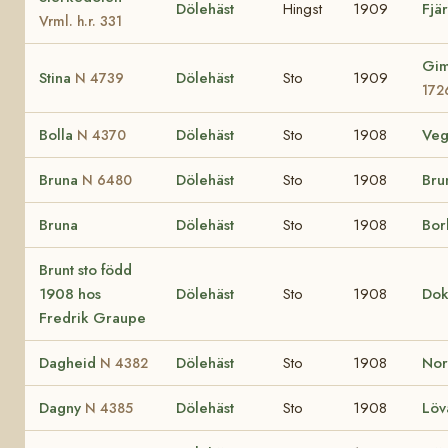
Dölehäst
Hingst
1909
Fjä
Vrml. h.r. 331
Gim
Stina
Dölehäst
Sto
1909
N 4739
172
Bolla
Dölehäst
Sto
1908
Ve
N 4370
Bruna
Dölehäst
Sto
1908
Bru
N 6480
Bruna
Dölehäst
Sto
1908
Bo
Brunt sto född
1908 hos
Dölehäst
Sto
1908
Do
Fredrik Graupe
Dagheid
Dölehäst
Sto
1908
No
N 4382
Dagny
Dölehäst
Sto
1908
Lö
N 4385