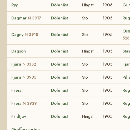
Ryg
Dölehäst
Hingst
1906
Gu
Dagmar
Dölehäst
Sto
1905
Ru
N 3917
Öst
Dagny
Dölehäst
Sto
1905
N 3918
528
Dagsön
Dölehäst
Hingst
1905
Sta
Fjära
Dölehäst
Sto
1905
Fjä
N 3382
Fjära
Dölehäst
Sto
1905
Pil
N 3935
Freia
Dölehäst
Sto
1905
Ru
Freia
Dölehäst
Sto
1905
Ru
N 3939
Fridtjov
Dölehäst
Hingst
1905
Ru
Graffersvarten