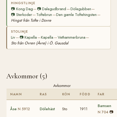
HINGSTLINJE
📷
Kong Dag
📷
Dalegudbrand
Dölegubben
—
—
—
📷
Sterkoder
Toftebrun
Den gamle Toftehingsten
—
—
—
Hingst från Tofte i Dovre
STOLINJE
Liv
📷
Kapella
Kapella
Vethammerbruna
—
—
—
—
Sto från Ovren (Åvre) i Ö. Gausdal
Avkommor (5)
Avkommor
NAMN
RAS
KÖN
FÖDD
FAR
Bamsen
Åse
Dölehäst
Sto
1911
N 5912
📷
N 704