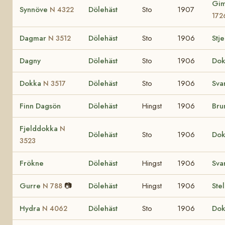
Gim
Synnöve
Dölehäst
Sto
1907
N 4322
172
Dagmar
Dölehäst
Sto
1906
Stj
N 3512
Dagny
Dölehäst
Sto
1906
Do
Dokka
Dölehäst
Sto
1906
Sva
N 3517
Finn Dagsön
Dölehäst
Hingst
1906
Bru
Fjelddokka
N
Dölehäst
Sto
1906
Do
3523
Frökne
Dölehäst
Hingst
1906
Sva
Gurre
📷
Dölehäst
Hingst
1906
Ste
N 788
Hydra
Dölehäst
Sto
1906
Do
N 4062