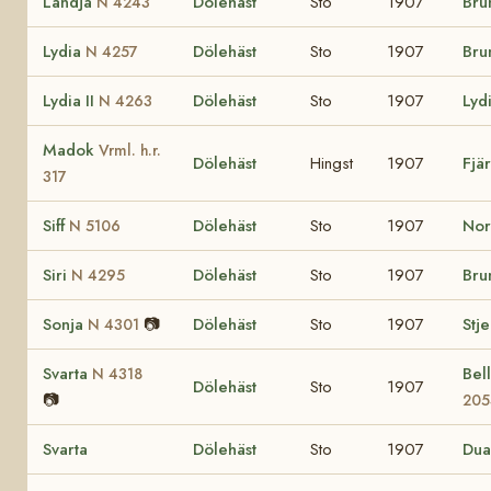
Landja
Dölehäst
Sto
1907
Bru
N 4243
Lydia
Dölehäst
Sto
1907
Bru
N 4257
Lydia II
Dölehäst
Sto
1907
Lyd
N 4263
Madok
Vrml. h.r.
Dölehäst
Hingst
1907
Fjä
317
Siff
Dölehäst
Sto
1907
No
N 5106
Siri
Dölehäst
Sto
1907
Bru
N 4295
Sonja
📷
Dölehäst
Sto
1907
Stj
N 4301
Svarta
Bel
N 4318
Dölehäst
Sto
1907
📷
205
Svarta
Dölehäst
Sto
1907
Du