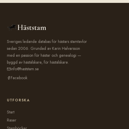
Häststam
Sveriges ledande databas för hästars stamtavlor
sedan 2006. Grundad av Karin Halvarsson
med en passion för hästar och genealogi —
byggd av hästälskare, för hästälskare.
info@haststam.se
Facebook
UTFORSKA
Start
Raser
Stamböcker