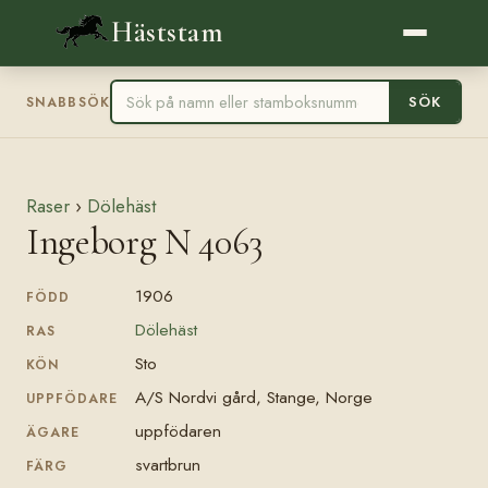
Häststam
SÖK
SNABBSÖK
Raser
›
Dölehäst
Ingeborg N 4063
1906
FÖDD
Dölehäst
RAS
Sto
KÖN
A/S Nordvi gård, Stange, Norge
UPPFÖDARE
uppfödaren
ÄGARE
svartbrun
FÄRG