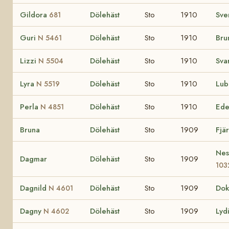
Gildora
Dölehäst
Sto
1910
Sve
681
Guri
Dölehäst
Sto
1910
Bru
N 5461
Lizzi
Dölehäst
Sto
1910
Sva
N 5504
Lyra
Dölehäst
Sto
1910
Lu
N 5519
Perla
Dölehäst
Sto
1910
Ed
N 4851
Bruna
Dölehäst
Sto
1909
Fjä
Nes
Dagmar
Dölehäst
Sto
1909
103
Dagnild
Dölehäst
Sto
1909
Do
N 4601
Dagny
Dölehäst
Sto
1909
Lyd
N 4602