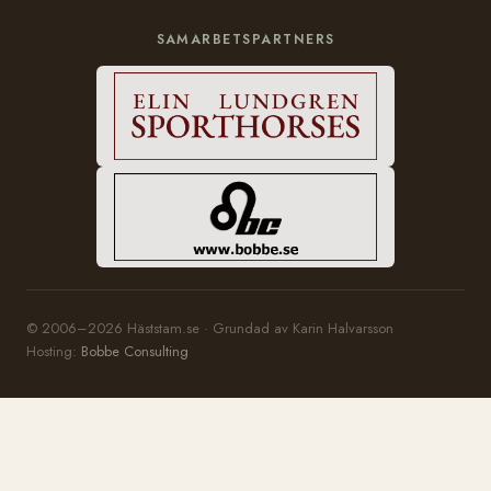
SAMARBETSPARTNERS
© 2006–2026 Häststam.se · Grundad av Karin Halvarsson
Hosting:
Bobbe Consulting