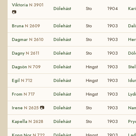
Viktoria
N 3901
Dölehäst
Sto
1904
Kar
📷
Bruna
Dölehäst
Sto
1903
Dal
N 2609
Dagmar
Dölehäst
Sto
1903
Her
N 2610
Dagny
Dölehäst
Sto
1903
Döl
N 2611
Dagsön
Dölehäst
Hingst
1903
Ste
N 709
Egil
Dölehäst
Hingst
1903
Idu
N 712
From
Dölehäst
Hingst
1903
Lyd
N 717
Irene
📷
Dölehäst
Sto
1903
Na
N 2625
Kapella
Dölehäst
Sto
1903
Pr
N 2628
Kong Nor
Dölehäst
Hingst
1903
La
N 722