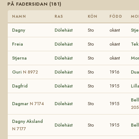
PÅ FADERSIDAN (181)
NAMN
RAS
KÖN
FÖDD
MO
Dagny
Dölehäst
Sto
okänt
Stj
Freia
Dölehäst
Sto
okänt
Tek
Stjerna
Dölehäst
Sto
okänt
Mor
Guri
Dölehäst
Sto
1916
Dua
N 8972
Dagfrid
Dölehäst
Sto
1915
Lill
Bel
Dagmar
Dölehäst
Sto
1915
N 7174
205
Dagny Aksland
Dölehäst
Sto
1915
Bel
N 7177