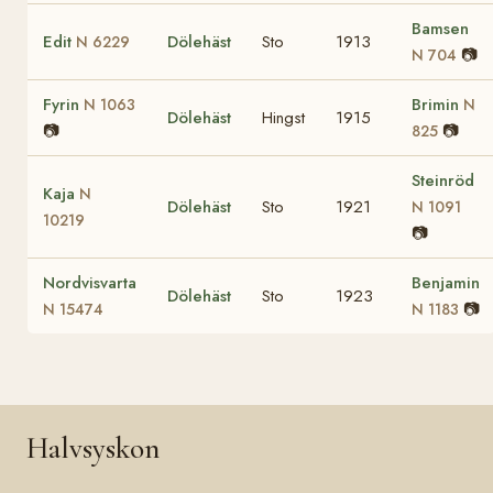
Bamsen
Edit
Dölehäst
Sto
1913
N 6229
📷
N 704
Fyrin
Brimin
N 1063
N
Dölehäst
Hingst
1915
📷
📷
825
Steinröd
Kaja
N
Dölehäst
Sto
1921
N 1091
10219
📷
Nordvisvarta
Benjamin
Dölehäst
Sto
1923
📷
N 15474
N 1183
Halvsyskon