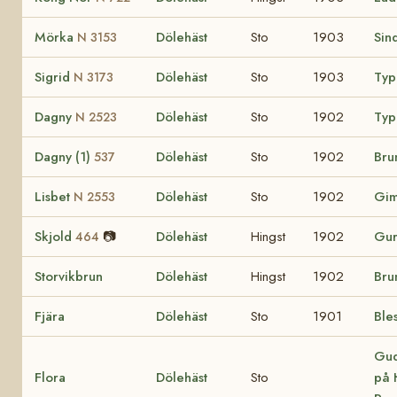
Mörka
Dölehäst
Sto
1903
Sin
N 3153
Sigrid
Dölehäst
Sto
1903
Ty
N 3173
Dagny
Dölehäst
Sto
1902
Ty
N 2523
Dagny (1)
Dölehäst
Sto
1902
Bru
537
Lisbet
Dölehäst
Sto
1902
Gi
N 2553
Skjold
📷
Dölehäst
Hingst
1902
Gu
464
Storvikbrun
Dölehäst
Hingst
1902
Bru
Fjära
Dölehäst
Sto
1901
Ble
Gud
Flora
Dölehäst
Sto
på 