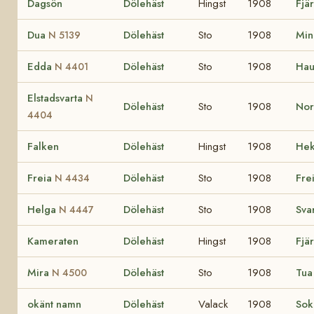
Dagsön
Dölehäst
Hingst
1908
Fjä
Dua
Dölehäst
Sto
1908
Min
N 5139
Edda
Dölehäst
Sto
1908
Hau
N 4401
Elstadsvarta
N
Dölehäst
Sto
1908
No
4404
Falken
Dölehäst
Hingst
1908
He
Freia
Dölehäst
Sto
1908
Fre
N 4434
Helga
Dölehäst
Sto
1908
Sva
N 4447
Kameraten
Dölehäst
Hingst
1908
Fjä
Mira
Dölehäst
Sto
1908
Tu
N 4500
okänt namn
Dölehäst
Valack
1908
So