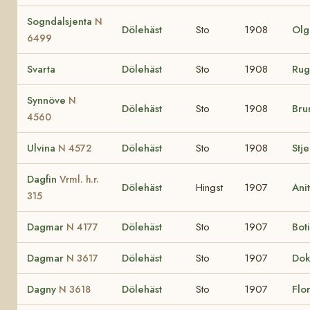
Sogndalsjenta
N
Dölehäst
Sto
1908
Ol
6499
Svarta
Dölehäst
Sto
1908
Ru
Synnöve
N
Dölehäst
Sto
1908
Bru
4560
Ulvina
Dölehäst
Sto
1908
Stj
N 4572
Dagfin
Vrml. h.r.
Dölehäst
Hingst
1907
Ani
315
Dagmar
Dölehäst
Sto
1907
Bot
N 4177
Dagmar
Dölehäst
Sto
1907
Do
N 3617
Dagny
Dölehäst
Sto
1907
Flo
N 3618