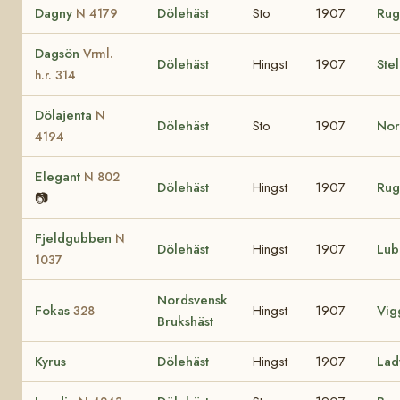
Dagny
Dölehäst
Sto
1907
Ru
N 4179
Dagsön
Vrml.
Dölehäst
Hingst
1907
Ste
h.r. 314
Dölajenta
N
Dölehäst
Sto
1907
No
4194
Elegant
N 802
Dölehäst
Hingst
1907
Ru
📷
Fjeldgubben
N
Dölehäst
Hingst
1907
Lu
1037
Nordsvensk
Fokas
Hingst
1907
Vig
328
Brukshäst
Kyrus
Dölehäst
Hingst
1907
La