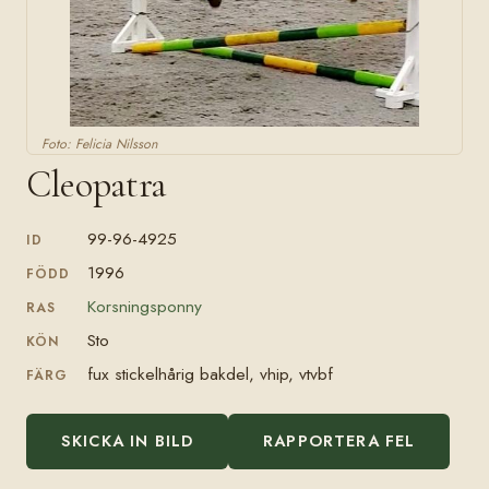
Foto: Felicia Nilsson
Cleopatra
99-96-4925
ID
1996
FÖDD
Korsningsponny
RAS
Sto
KÖN
fux stickelhårig bakdel, vhip, vtvbf
FÄRG
SKICKA IN BILD
RAPPORTERA FEL