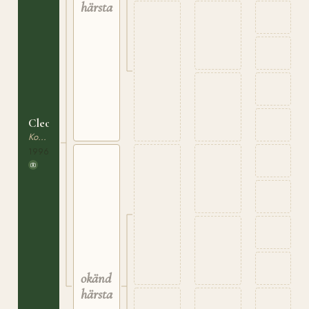
härstamning
Cleopatra
Korsningsponny
1996
okänd
härstamning