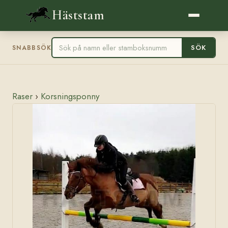
Häststam
SÖK
SNABBSÖK
Raser
›
Korsningsponny