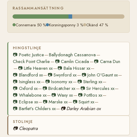
RASSAMMANSÄTTNING
Connemara 50 %
Korsningsponny 3 %
Okänd 47 %
HINGSTLINJE
📷
Poetic Justice
Ballydonagh Cassanova
—
—
Check Point Charlie
📷
Camlin Cicada
📷
Carna Dun
—
—
📷
Little Heaven xx
📷
Bala Hissar xx
—
—
—
📷
Blandford xx
📷
Swynford xx
📷
John O'Gaunt xx
—
—
—
📷
Isinglass xx
📷
Isonomy xx
📷
Sterling xx
—
—
—
📷
Oxford xx
📷
Birdcatcher xx
📷
Sir Hercules xx
—
—
—
📷
Whalebone xx
📷
Waxy xx
📷
Pot8os xx
—
—
—
📷
Eclipse xx
📷
Marske xx
📷
Squirt xx
—
—
—
📷
Bartlet's Childers xx
📷
Darley Arabian ox
—
STOLINJE
📷
Cleopatra