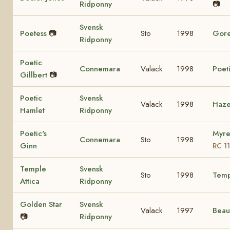
Ridponny
📷
Svensk
Poetess
📷
Sto
1998
Gore
Ridponny
Poetic
Connemara
Valack
1998
Poet
Gillbert
📷
Poetic
Svensk
Valack
1998
Haze
Hamlet
Ridponny
Poetic's
Myre
Connemara
Sto
1998
Ginn
RC 1
Temple
Svensk
Sto
1998
Temp
Attica
Ridponny
Golden Star
Svensk
Valack
1997
Beau
📷
Ridponny