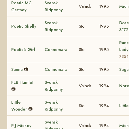
Poetic MC
Svensk
Valack
1995
Mich
Cartney
Ridponny
Svensk
Dore
Poetic Shelly
Sto
1995
Ridponny
3172
Ranc
Poetic's Girl
Connemara
Sto
1995
Lad
7354
Sanna
📷
Connemara
Sto
1995
Sag
FLB Hamlet
Svensk
Valack
1994
Nore
📷
Ridponny
Little
Svensk
Sto
1994
Littl
Wonder
📷
Ridponny
Svensk
P J Mickey
Valack
1994
Mich