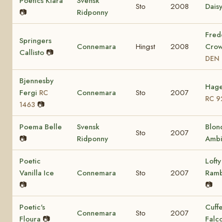
Poetics Kiara
Svensk
Sto
2008
Dais
📷
Ridponny
Fred
Springers
Connemara
Hingst
2008
Crow
Callisto
📷
DEN 
Bjennesby
Hage
Fergi
Connemara
Sto
2007
RC
RC 9
📷
1463
Poema Belle
Svensk
Blon
Sto
2007
📷
Ridponny
Ambi
Poetic
Lofty
Vanilla Ice
Connemara
Sto
2007
Ram
📷
📷
Poetic's
Cuff
Connemara
Sto
2007
Floura
📷
Falc