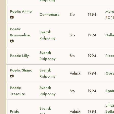
Ridponny
Poetic Annie
Myre
Connemara
Sto
1994
📷
RC 1
Poetic
Svensk
Brummelisa
Sto
1994
Nall
Ridponny
📷
Svensk
Poetic Lilly
Sto
1994
Picca
Ridponny
Poetic Shano
Svensk
Valack
1994
Gore
📷
Ridponny
Poetic
Svensk
Sto
1994
Boni
Treasure
Ridponny
Lills
Svensk
Pride
Valack
1994
Bell