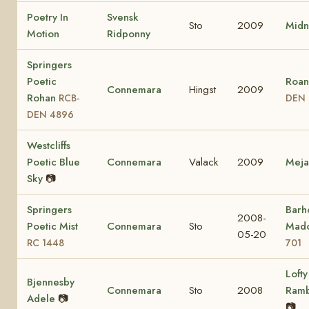
Poetry In
Svensk
Sto
2009
Midn
Motion
Ridponny
Springers
Poetic
Roan
Connemara
Hingst
2009
Rohan
RCB-
DEN 
DEN 4896
Westcliffs
Poetic Blue
Connemara
Valack
2009
Mej
Sky
📷
Springers
Barho
2008-
Poetic Mist
Connemara
Sto
Mad
05-20
RC 1448
701
Lofty
Bjennesby
Connemara
Sto
2008
Ram
Adele
📷
📷