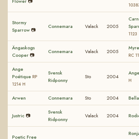
Flower
📷
1038
Carn
Stormy
Connemara
Valack
2005
Spa
Sparrow
📷
1123
Ängaskogs
Myre
Connemara
Valack
2005
Cooper
📷
RC 1
Ange
Svensk
Ang
Poétique
Sto
2004
RP
Ridponny
H
1214 H
Arwen
Connemara
Sto
2004
Bell
Svensk
Justric
📷
Valack
2004
Rodi
Ridponny
Ronj
Poetic Free