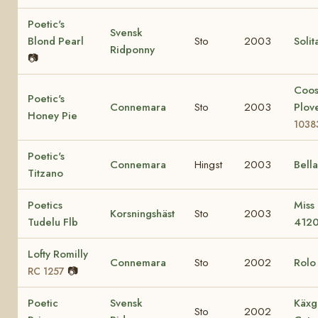
Poetic's
Svensk
Blond Pearl
Sto
2003
Solit
Ridponny
📷
Coo
Poetic's
Connemara
Sto
2003
Plov
Honey Pie
1038
Poetic's
Connemara
Hingst
2003
Bell
Titzano
Poetics
Miss
Korsningshäst
Sto
2003
Tudelu Flb
412
Lofty Romilly
Connemara
Sto
2002
Rol
📷
RC 1257
Poetic
Svensk
Käxg
Sto
2002