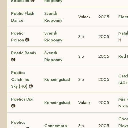
Eddieson
📷
Ridponny
Poetic Flash
Svensk
Valack
2005
Elec
Dance
Ridponny
Poetic
Svensk
Nata
Sto
2005
Poison
📷
Ridponny
H
Poetic Remix
Svensk
Sto
2005
Red 
📷
Ridponny
Poetics
Catch
Catch the
Korsningshäst
Sto
2005
(40)
Sky (40)
📷
Poetics Dixi
Mia 
Korsningshäst
Valack
2005
📷
Nixi
Coo
Poetics
Connemara
Sto
2005
Plov