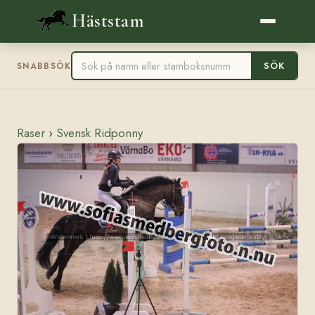
Häststam
SÖK
SNABBSÖK
Raser
›
Svensk Ridponny