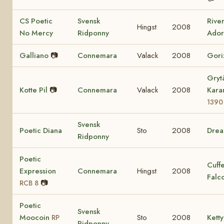
CS Poetic
Svensk
Rive
Hingst
2008
No Mercy
Ridponny
Ador
Galliano
📷
Connemara
Valack
2008
Gori
Gryt
Kotte Pil
📷
Connemara
Valack
2008
Kara
1390
Svensk
Poetic Diana
Sto
2008
Dre
Ridponny
Poetic
Cuff
Expression
Connemara
Hingst
2008
Falc
📷
RCB 8
Poetic
Svensk
Moocoin
Sto
2008
Ketty
RP
Ridponny