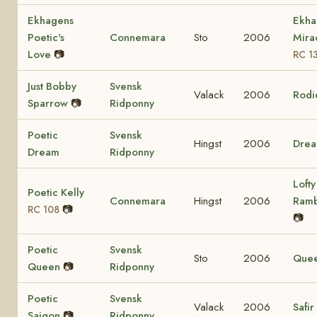
Ekhagens
Ekha
Poetic's
Connemara
Sto
2006
Mira
Love
📷
RC 1
Just Bobby
Svensk
Valack
2006
Rodi
Sparrow
📷
Ridponny
Poetic
Svensk
Hingst
2006
Dre
Dream
Ridponny
Lofty
Poetic Kelly
Connemara
Hingst
2006
Ram
📷
RC 108
📷
Poetic
Svensk
Sto
2006
Que
Queen
📷
Ridponny
Poetic
Svensk
Valack
2006
Safir
Saigon
📷
Ridponny