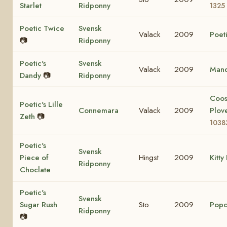
Starlet
Ridponny
1325
Poetic Twice
Svensk
Valack
2009
Poeti
📷
Ridponny
Poetic's
Svensk
Valack
2009
Mand
Dandy
📷
Ridponny
Coo
Poetic's Lille
Connemara
Valack
2009
Plov
Zeth
📷
1038
Poetic's
Svensk
Piece of
Hingst
2009
Kitty
Ridponny
Choclate
Poetic's
Svensk
Sugar Rush
Sto
2009
Popc
Ridponny
📷