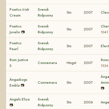
Poetics Irish
Svensk
Sto
2007
Cleo
Cream
Ridponny
Poetics
Svensk
Cher
Sto
2007
Juvelin
📷
Ridponny
1041
Poetics
Svensk
Sto
2007
Elec
Pearl
Ridponny
Rom Justice
Roma
Connemara
Hingst
2007
S
1324
Änga
Ängaskogs
Connemara
Sto
2007
Ani
Embla
📷
📷
Angels Eliza
Svensk
Sto
2006
Ange
📷
Ridponny