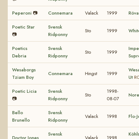
Peperoni
📷
Connemara
Valack
1999
Röva
Poetic Star
Svensk
Sto
1999
Whit
📷
Ridponny
Poetics
Svensk
Impe
Sto
1999
Debria
Ridponny
Supr
Wesaborgs
Wesa
Connemara
Hingst
1999
Tziam Boy
Ut
RC
Poetic Licia
Svensk
1998-
Sto
Nore
📷
Ridponny
08-07
Bello
Svensk
Valack
1998
Flo-
Brunello
Ridponny
Svensk
Köhl
Doctor Jones
Valack
1998