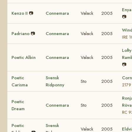
Eny
Kenzo II
📷
Connemara
Valack
2005
📷
Wind
Padriano
📷
Connemara
Valack
2005
IRE 
Lofty
Poetic Albin
Connemara
Valack
2005
Ram
📷
Poetic
Svensk
Corn
Sto
2005
Carisma
Ridponny
2179
Ronj
Poetic
Connemara
Sto
2005
Rövar
Dream
RC 9
Poetic
Svensk
Valack
2005
Eldv