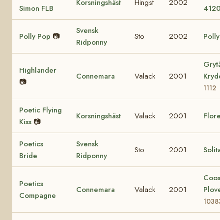
Korsningshäst
Hingst
2002
Simon FLB
412
Svensk
Polly Pop
📷
Sto
2002
Poll
Ridponny
Gryt
Highlander
Connemara
Valack
2001
Kry
📷
1112
Poetic Flying
Korsningshäst
Valack
2001
Flore
Kiss
📷
Poetics
Svensk
Sto
2001
Solit
Bride
Ridponny
Coo
Poetics
Connemara
Valack
2001
Plov
Compagne
1038