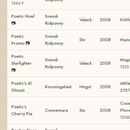
1364 F
Poetic Noel
Svensk
Valack
2008
Köhl
📷
Ridponny
Poetic
Svensk
Sto
2008
Mand
Pronto
📷
Ridponny
Poetic
Svensk
Magi
Starfighter
Valack
2008
Ridponny
1325
📷
Poetic's Al
Athle
Korsningshäst
Hingst
2008
Ghouti
2101
Coo
Poetic's
Connemara
Sto
2008
Plov
Cherry Pie
1038