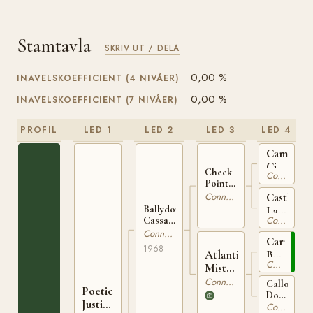
Stamtavla
SKRIV UT / DELA
0,00 %
INAVELSKOEFFICIENT (4 NIVÅER)
0,00 %
INAVELSKOEFFICIENT (7 NIVÅER)
PROFIL
LED 1
LED 2
LED 3
LED 4
Camlin
Cicada
Check
Connemara
IRE
Point
119
Charlie
Castleto
Connemara
IRE 167
Lady
Ballydonagh
Connemara
Cassanova
IRE
IRE 370
Connemara
2009
Carna
1968
Atlantic
Bobby
Connemara
Mist
IRE
IRE
79
Connemara
Callowfeen
Poetic
2175
Dolly
Justice
Connemara
II