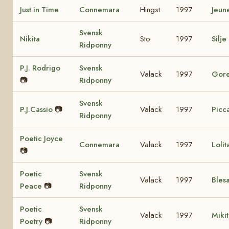
Just in Time
Connemara
Hingst
1997
Jeun
Svensk
Nikita
Sto
1997
Silje
Ridponny
P.J. Rodrigo
Svensk
Valack
1997
Gore
📷
Ridponny
Svensk
P.J.Cassio
📷
Valack
1997
Picca
Ridponny
Poetic Joyce
Connemara
Valack
1997
Loli
📷
Poetic
Svensk
Valack
1997
Bles
Peace
📷
Ridponny
Poetic
Svensk
Valack
1997
Miki
Poetry
📷
Ridponny