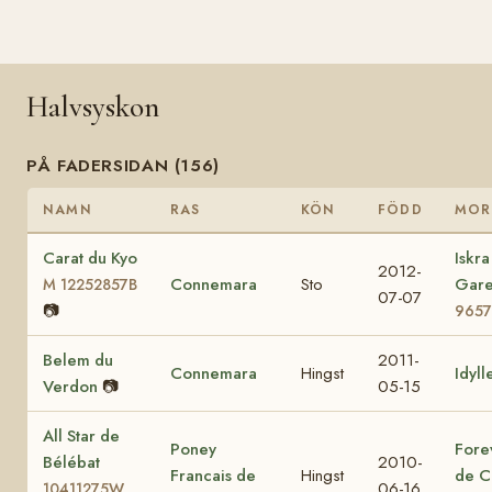
Halvsyskon
PÅ FADERSIDAN (156)
NAMN
RAS
KÖN
FÖDD
MOR
Carat du Kyo
Iskra
2012-
Connemara
Sto
Gar
M 12252857B
07-07
📷
9657
Belem du
2011-
Connemara
Hingst
Idyll
Verdon
📷
05-15
All Star de
Poney
Fore
Bélébat
2010-
Francais de
Hingst
de C
06-16
10411275W