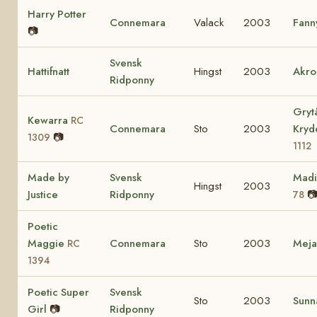
Harry Potter
Connemara
Valack
2003
Fann
📷
Svensk
Hattifnatt
Hingst
2003
Akro
Ridponny
Gryt
Kewarra
RC
Connemara
Sto
2003
Kry
📷
1309
1112
Made by
Svensk
Mad
Hingst
2003
Justice
Ridponny

78
Poetic
Maggie
Connemara
Sto
2003
Mej
RC
1394
Poetic Super
Svensk
Sto
2003
Sunn
Girl
📷
Ridponny