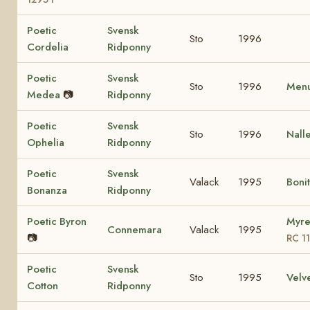
Poetic
Svensk
Sto
1996
Cordelia
Ridponny
Poetic
Svensk
Sto
1996
Menu
Medea
📷
Ridponny
Poetic
Svensk
Sto
1996
Nall
Ophelia
Ridponny
Poetic
Svensk
Valack
1995
Boni
Bonanza
Ridponny
Poetic Byron
Myre
Connemara
Valack
1995
📷
RC 1
Poetic
Svensk
Sto
1995
Velv
Cotton
Ridponny