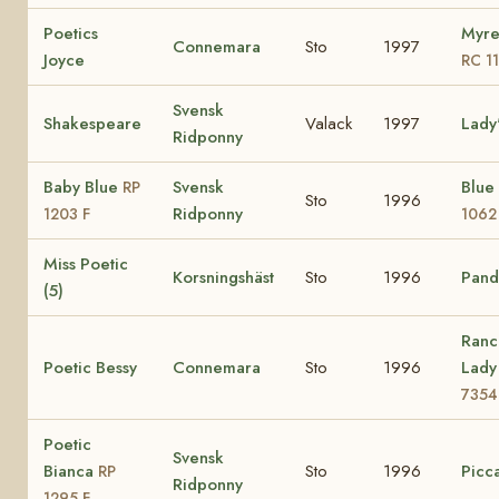
Poetics
Myre
Connemara
Sto
1997
Joyce
RC 1
Svensk
Shakespeare
Valack
1997
Lady
Ridponny
Baby Blue
Svensk
Blue
RP
Sto
1996
Ridponny
1203 F
1062
Miss Poetic
Korsningshäst
Sto
1996
Pando
(5)
Ranc
Poetic Bessy
Connemara
Sto
1996
Lad
7354
Poetic
Svensk
Bianca
Sto
1996
Picca
RP
Ridponny
1295 F