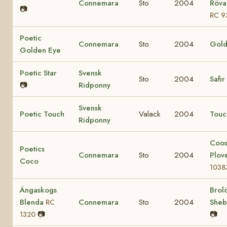
Connemara
Sto
2004
Rövar
📷
RC 9
Poetic
Connemara
Sto
2004
Gold
Golden Eye
Poetic Star
Svensk
Sto
2004
Safir
📷
Ridponny
Svensk
Poetic Touch
Valack
2004
Touc
Ridponny
Coo
Poetics
Connemara
Sto
2004
Plov
Coco
1038
Ängaskogs
Brol
Blenda
Connemara
Sto
2004
She
RC
📷
📷
1320