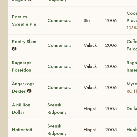
Coo
Poetics
Connemara
Sto
2006
Plov
Sweetie Pie
1038
Poetry Slam
Cuff
Connemara
Valack
2006
📷
Falc
Ragnarps
Ragn
Connemara
Valack
2006
Poseidon
Ism
Ängaskogs
Myre
Connemara
Valack
2006
Dexter
📷
RC 1
A Million
Svensk
Hingst
2005
Dolla
Dollar
Ridponny
Svensk
Hottentott
Hingst
2005
Hubb
Ridponny