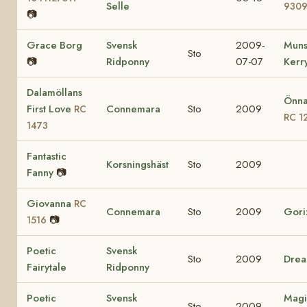
Selle
930
📷
Grace Borg
Svensk
2009-
Muns
Sto
📷
Ridponny
07-07
Kerr
Dalamöllans
Önna
First Love
Connemara
Sto
2009
RC
RC 1
1473
Fantastic
Korsningshäst
Sto
2009
Fanny
📷
Giovanna
RC
Connemara
Sto
2009
Gori
📷
1516
Poetic
Svensk
Sto
2009
Drea
Fairytale
Ridponny
Poetic
Svensk
Magi
Sto
2009