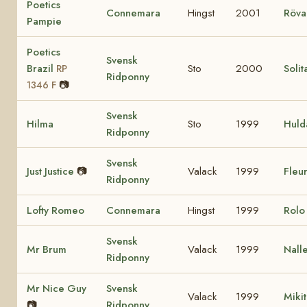
Poetics
Connemara
Hingst
2001
Röva
Pampie
Poetics
Svensk
Brazil
Sto
2000
Solit
RP
Ridponny
📷
1346 F
Svensk
Hilma
Sto
1999
Huld
Ridponny
Svensk
Just Justice
📷
Valack
1999
Fleur
Ridponny
Lofty Romeo
Connemara
Hingst
1999
Rol
Svensk
Mr Brum
Valack
1999
Nall
Ridponny
Mr Nice Guy
Svensk
Valack
1999
Miki
📷
Ridponny