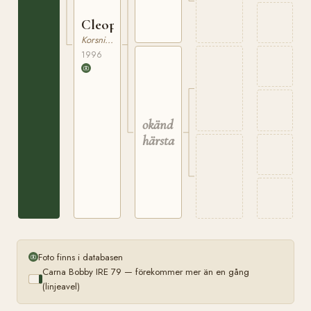
Cleopatra
Korsningsponny
1996
okänd
härstamning
Foto finns i databasen
Carna Bobby IRE 79 — förekommer mer än en gång
(linjeavel)