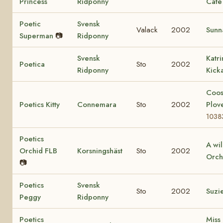
Princess
Ridponny
Cate
Poetic
Svensk
Valack
2002
Sunn
Superman
📷
Ridponny
Svensk
Katr
Poetica
Sto
2002
Ridponny
Kick
Coo
Poetics Kitty
Connemara
Sto
2002
Plov
1038
Poetics
A wi
Orchid FLB
Korsningshäst
Sto
2002
Orch
📷
Poetics
Svensk
Sto
2002
Suzi
Peggy
Ridponny
Poetics
Miss