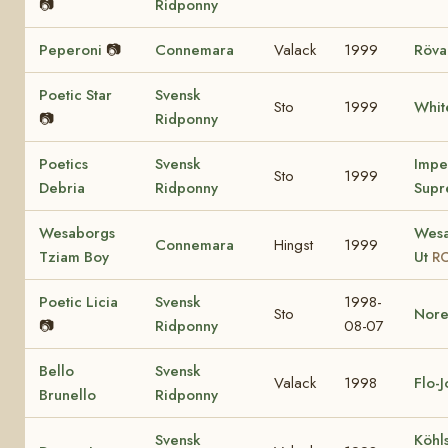
📷
Ridponny
Peperoni
📷
Connemara
Valack
1999
Röva
Poetic Star
Svensk
Sto
1999
Whit
📷
Ridponny
Poetics
Svensk
Impe
Sto
1999
Debria
Ridponny
Supr
Wesaborgs
Wesa
Connemara
Hingst
1999
Tziam Boy
Ut
RC
Poetic Licia
Svensk
1998-
Sto
Nore
📷
Ridponny
08-07
Bello
Svensk
Valack
1998
Flo-
Brunello
Ridponny
Svensk
Köhl