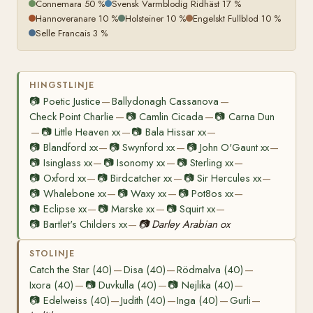
Connemara 50 %
Svensk Varmblodig Ridhäst 17 %
Hannoveranare 10 %
Holsteiner 10 %
Engelskt Fullblod 10 %
Selle Francais 3 %
HINGSTLINJE
📷
Poetic Justice
Ballydonagh Cassanova
—
—
Check Point Charlie
📷
Camlin Cicada
📷
Carna Dun
—
—
📷
Little Heaven xx
📷
Bala Hissar xx
—
—
—
📷
Blandford xx
📷
Swynford xx
📷
John O'Gaunt xx
—
—
—
📷
Isinglass xx
📷
Isonomy xx
📷
Sterling xx
—
—
—
📷
Oxford xx
📷
Birdcatcher xx
📷
Sir Hercules xx
—
—
—
📷
Whalebone xx
📷
Waxy xx
📷
Pot8os xx
—
—
—
📷
Eclipse xx
📷
Marske xx
📷
Squirt xx
—
—
—
📷
Bartlet's Childers xx
📷
Darley Arabian ox
—
STOLINJE
Catch the Star (40)
Disa (40)
Rödmalva (40)
—
—
—
Ixora (40)
📷
Duvkulla (40)
📷
Nejlika (40)
—
—
—
📷
Edelweiss (40)
Judith (40)
Inga (40)
Gurli
—
—
—
—