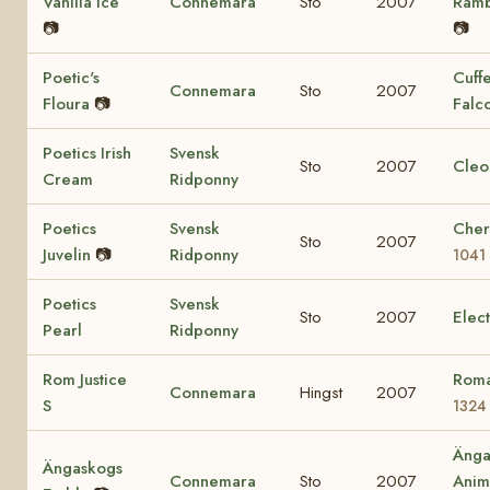
Vanilla Ice
Connemara
Sto
2007
Ram
📷
📷
Poetic's
Cuff
Connemara
Sto
2007
Floura
📷
Falc
Poetics Irish
Svensk
Sto
2007
Cleo
Cream
Ridponny
Poetics
Svensk
Cher
Sto
2007
Juvelin
📷
Ridponny
1041
Poetics
Svensk
Sto
2007
Elec
Pearl
Ridponny
Rom Justice
Roma
Connemara
Hingst
2007
S
1324
Änga
Ängaskogs
Connemara
Sto
2007
Ani