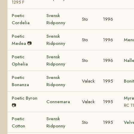
1295 F
Poetic
Svensk
Sto
1996
Cordelia
Ridponny
Poetic
Svensk
Sto
1996
Menu
Medea
📷
Ridponny
Poetic
Svensk
Sto
1996
Nall
Ophelia
Ridponny
Poetic
Svensk
Valack
1995
Boni
Bonanza
Ridponny
Poetic Byron
Myre
Connemara
Valack
1995
📷
RC 1
Poetic
Svensk
Sto
1995
Velv
Cotton
Ridponny