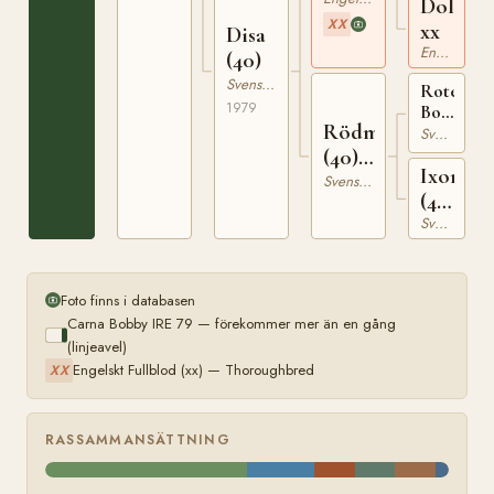
Dolina
XX
xx
Disa
Engelskt Fullblod
(40)
Svensk Varmblodig Ridhäst
Rote
1979
Boldt
Rödmalva
(40)
Svensk Varmblodig Ridhäst
425
(40)
Ixora
9628
Svensk Varmblodig Ridhäst
(40)
Svensk Varmblodig Ridhäst
7996
Foto finns i databasen
Carna Bobby IRE 79 — förekommer mer än en gång
(linjeavel)
Engelskt Fullblod (xx) — Thoroughbred
XX
RASSAMMANSÄTTNING