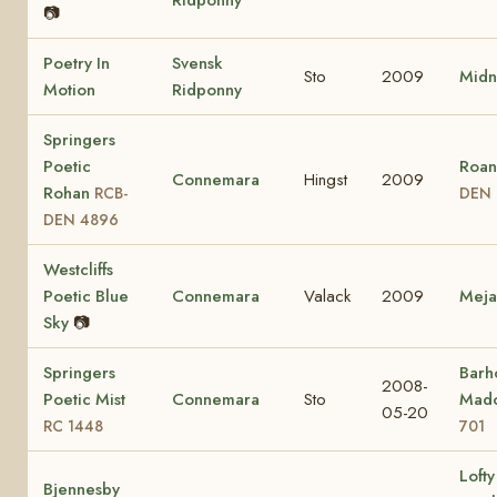
Ridponny
📷
Poetry In
Svensk
Sto
2009
Midn
Motion
Ridponny
Springers
Poetic
Roan
Connemara
Hingst
2009
Rohan
RCB-
DEN 
DEN 4896
Westcliffs
Poetic Blue
Connemara
Valack
2009
Mej
Sky
📷
Springers
Barho
2008-
Poetic Mist
Connemara
Sto
Mad
05-20
RC 1448
701
Lofty
Bjennesby