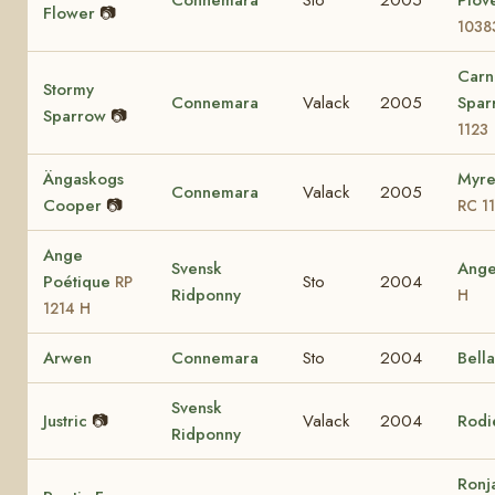
Connemara
Sto
2005
Plov
Flower
📷
1038
Carn
Stormy
Connemara
Valack
2005
Spa
Sparrow
📷
1123
Ängaskogs
Myre
Connemara
Valack
2005
Cooper
📷
RC 1
Ange
Svensk
Ang
Poétique
Sto
2004
RP
Ridponny
H
1214 H
Arwen
Connemara
Sto
2004
Bell
Svensk
Justric
📷
Valack
2004
Rodi
Ridponny
Ronj