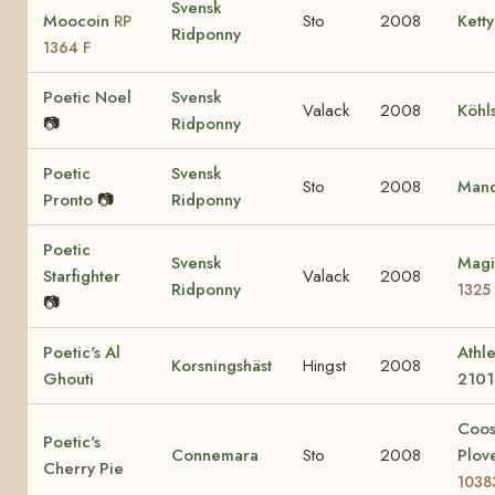
Svensk
Moocoin
Sto
2008
Ketty
RP
Ridponny
1364 F
Poetic Noel
Svensk
Valack
2008
Köhl
📷
Ridponny
Poetic
Svensk
Sto
2008
Mand
Pronto
📷
Ridponny
Poetic
Svensk
Magi
Starfighter
Valack
2008
Ridponny
1325
📷
Poetic's Al
Athle
Korsningshäst
Hingst
2008
Ghouti
2101
Coo
Poetic's
Connemara
Sto
2008
Plov
Cherry Pie
1038