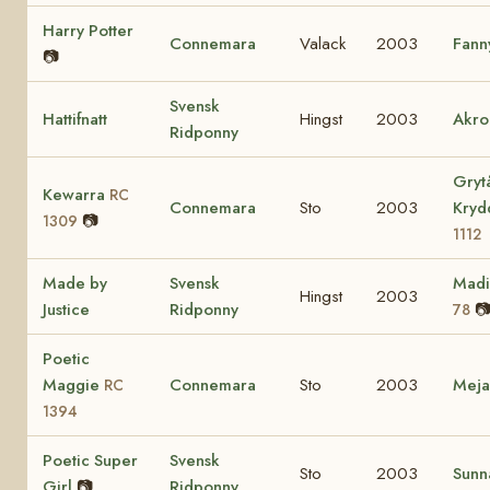
Harry Potter
Connemara
Valack
2003
Fann
📷
Svensk
Hattifnatt
Hingst
2003
Akro
Ridponny
Gryt
Kewarra
RC
Connemara
Sto
2003
Kry
📷
1309
1112
Made by
Svensk
Mad
Hingst
2003
Justice
Ridponny

78
Poetic
Maggie
Connemara
Sto
2003
Mej
RC
1394
Poetic Super
Svensk
Sto
2003
Sunn
Girl
📷
Ridponny