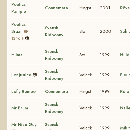
Poetics
Connemara
Hingst
2001
Röva
Pampie
Poetics
Svensk
Brazil
Sto
2000
Solit
RP
Ridponny
📷
1346 F
Svensk
Hilma
Sto
1999
Huld
Ridponny
Svensk
Just Justice
📷
Valack
1999
Fleur
Ridponny
Lofty Romeo
Connemara
Hingst
1999
Rol
Svensk
Mr Brum
Valack
1999
Nall
Ridponny
Mr Nice Guy
Svensk
Valack
1999
Miki