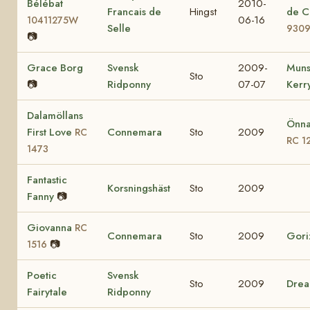
Bélébat
2010-
Francais de
Hingst
de C
06-16
10411275W
Selle
930
📷
Grace Borg
Svensk
2009-
Muns
Sto
📷
Ridponny
07-07
Kerr
Dalamöllans
Önna
First Love
Connemara
Sto
2009
RC
RC 1
1473
Fantastic
Korsningshäst
Sto
2009
Fanny
📷
Giovanna
RC
Connemara
Sto
2009
Gori
📷
1516
Poetic
Svensk
Sto
2009
Drea
Fairytale
Ridponny