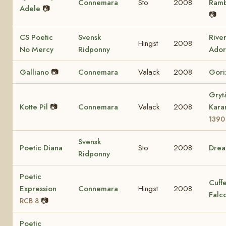
Connemara
Sto
2008
Ram
Adele
📷
📷
CS Poetic
Svensk
Rive
Hingst
2008
No Mercy
Ridponny
Ador
Galliano
📷
Connemara
Valack
2008
Gori
Gryt
Kotte Pil
📷
Connemara
Valack
2008
Kara
1390
Svensk
Poetic Diana
Sto
2008
Dre
Ridponny
Poetic
Cuff
Expression
Connemara
Hingst
2008
Falc
📷
RCB 8
Poetic