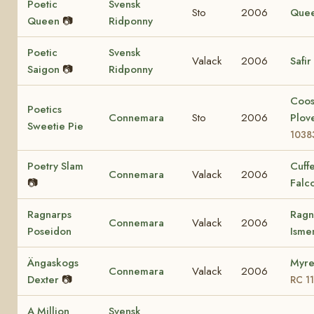
Poetic
Svensk
Sto
2006
Que
Queen
📷
Ridponny
Poetic
Svensk
Valack
2006
Safir
Saigon
📷
Ridponny
Coo
Poetics
Connemara
Sto
2006
Plov
Sweetie Pie
1038
Poetry Slam
Cuff
Connemara
Valack
2006
📷
Falc
Ragnarps
Ragn
Connemara
Valack
2006
Poseidon
Ism
Ängaskogs
Myre
Connemara
Valack
2006
Dexter
📷
RC 1
A Million
Svensk