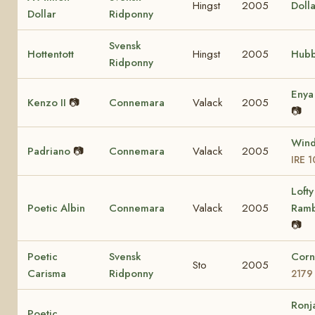
Hingst
2005
Dolla
Dollar
Ridponny
Svensk
Hottentott
Hingst
2005
Hubb
Ridponny
Eny
Kenzo II
📷
Connemara
Valack
2005
📷
Wind
Padriano
📷
Connemara
Valack
2005
IRE 
Lofty
Poetic Albin
Connemara
Valack
2005
Ram
📷
Poetic
Svensk
Corn
Sto
2005
Carisma
Ridponny
2179
Ronj
Poetic