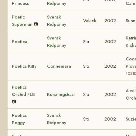
Princess
Ridponny
Cate
Poetic
Svensk
Valack
2002
Sunn
Superman
📷
Ridponny
Svensk
Katr
Poetica
Sto
2002
Ridponny
Kick
Coo
Poetics Kitty
Connemara
Sto
2002
Plov
1038
Poetics
A wi
Orchid FLB
Korsningshäst
Sto
2002
Orch
📷
Poetics
Svensk
Sto
2002
Suzi
Peggy
Ridponny