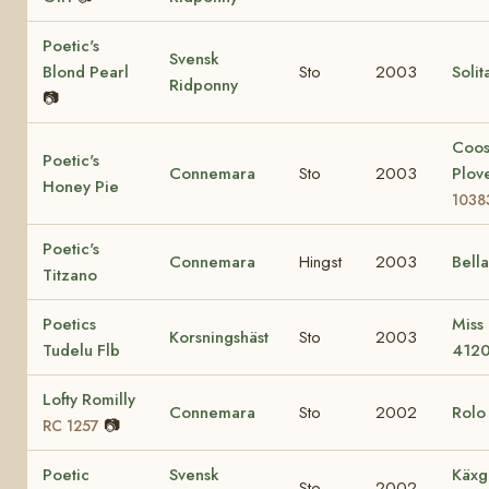
Poetic's
Svensk
Blond Pearl
Sto
2003
Solit
Ridponny
📷
Coo
Poetic's
Connemara
Sto
2003
Plov
Honey Pie
1038
Poetic's
Connemara
Hingst
2003
Bell
Titzano
Poetics
Miss
Korsningshäst
Sto
2003
Tudelu Flb
412
Lofty Romilly
Connemara
Sto
2002
Rol
📷
RC 1257
Poetic
Svensk
Käxg
Sto
2002