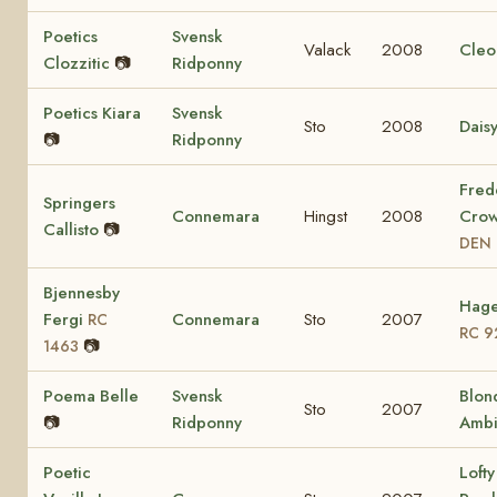
Poetics
Svensk
Valack
2008
Cleo
Clozzitic
📷
Ridponny
Poetics Kiara
Svensk
Sto
2008
Dais
📷
Ridponny
Fred
Springers
Connemara
Hingst
2008
Crow
Callisto
📷
DEN 
Bjennesby
Hage
Fergi
Connemara
Sto
2007
RC
RC 9
📷
1463
Poema Belle
Svensk
Blon
Sto
2007
📷
Ridponny
Ambi
Poetic
Lofty