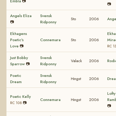
Embla
📷
📷
Angels Eliza
Svensk
Sto
2006
Ange
📷
Ridponny
Ekhagens
Ekha
Poetic's
Connemara
Sto
2006
Mira
Love
📷
RC 1
Just Bobby
Svensk
Valack
2006
Rodi
Sparrow
📷
Ridponny
Poetic
Svensk
Hingst
2006
Dre
Dream
Ridponny
Lofty
Poetic Kelly
Connemara
Hingst
2006
Ram
📷
RC 108
📷