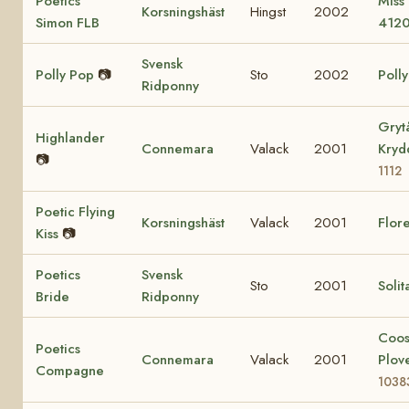
Poetics
Miss
Korsningshäst
Hingst
2002
Simon FLB
412
Svensk
Polly Pop
📷
Sto
2002
Poll
Ridponny
Gryt
Highlander
Connemara
Valack
2001
Kry
📷
1112
Poetic Flying
Korsningshäst
Valack
2001
Flore
Kiss
📷
Poetics
Svensk
Sto
2001
Solit
Bride
Ridponny
Coo
Poetics
Connemara
Valack
2001
Plov
Compagne
1038