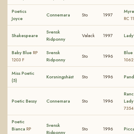
Poetics
Myre
Connemara
Sto
1997
Joyce
RC 1
Svensk
Shakespeare
Valack
1997
Lady
Ridponny
Baby Blue
Svensk
Blue
RP
Sto
1996
Ridponny
1203 F
1062
Miss Poetic
Korsningshäst
Sto
1996
Pando
(5)
Ranc
Poetic Bessy
Connemara
Sto
1996
Lad
7354
Poetic
Svensk
Bianca
Sto
1996
Picca
RP
Ridponny