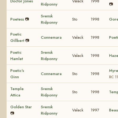
Doctor Jones
Valack
1998
Ridponny
📷
Svensk
Poetess
📷
Sto
1998
Gore
Ridponny
Poetic
Connemara
Valack
1998
Poet
Gillbert
📷
Poetic
Svensk
Valack
1998
Haze
Hamlet
Ridponny
Poetic's
Myre
Connemara
Sto
1998
Ginn
RC 1
Temple
Svensk
Sto
1998
Temp
Attica
Ridponny
Golden Star
Svensk
Valack
1997
Beau
📷
Ridponny