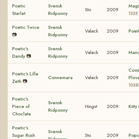
Poetic
Svensk
Magi
Sto
2009
Starlet
Ridponny
1325
Poetic Twice
Svensk
Valack
2009
Poeti
📷
Ridponny
Poetic's
Svensk
Valack
2009
Mand
Dandy
📷
Ridponny
Coo
Poetic's Lille
Connemara
Valack
2009
Plov
Zeth
📷
1038
Poetic's
Svensk
Piece of
Hingst
2009
Kitty
Ridponny
Choclate
Poetic's
Svensk
Sugar Rush
Sto
2009
Popc