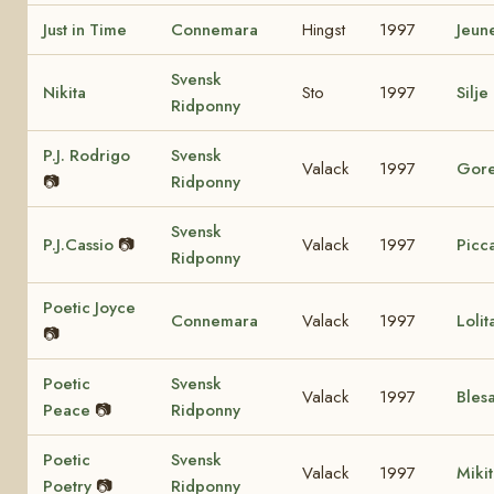
Just in Time
Connemara
Hingst
1997
Jeun
Svensk
Nikita
Sto
1997
Silje
Ridponny
P.J. Rodrigo
Svensk
Valack
1997
Gore
📷
Ridponny
Svensk
P.J.Cassio
📷
Valack
1997
Picca
Ridponny
Poetic Joyce
Connemara
Valack
1997
Loli
📷
Poetic
Svensk
Valack
1997
Bles
Peace
📷
Ridponny
Poetic
Svensk
Valack
1997
Miki
Poetry
📷
Ridponny