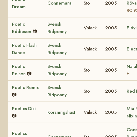
Connemara
Sto
2005
Rövar
Dream
RC 9
Poetic
Svensk
Valack
2005
Eldv
Eddieson
📷
Ridponny
Poetic Flash
Svensk
Valack
2005
Elec
Dance
Ridponny
Poetic
Svensk
Nata
Sto
2005
Poison
📷
Ridponny
H
Poetic Remix
Svensk
Sto
2005
Red 
📷
Ridponny
Poetics Dixi
Mia 
Korsningshäst
Valack
2005
📷
Nixi
Coo
Poetics