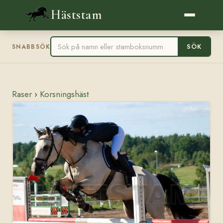
Häststam
SÖK
SNABBSÖK
Raser
›
Korsningshäst