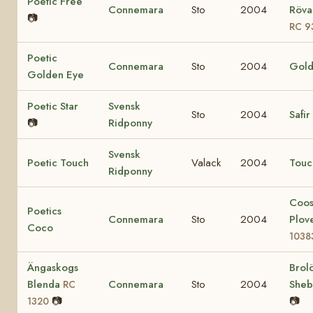
Poetic Free
Connemara
Sto
2004
Rövar
📷
RC 9
Poetic
Connemara
Sto
2004
Gold
Golden Eye
Poetic Star
Svensk
Sto
2004
Safir
📷
Ridponny
Svensk
Poetic Touch
Valack
2004
Touc
Ridponny
Coo
Poetics
Connemara
Sto
2004
Plov
Coco
1038
Ängaskogs
Brol
Blenda
Connemara
Sto
2004
She
RC
📷
📷
1320