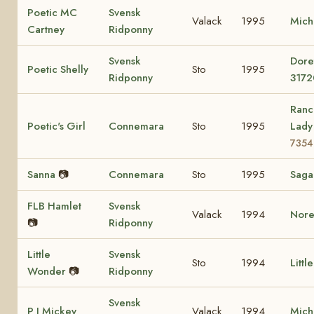
Poetic MC
Svensk
Valack
1995
Mich
Cartney
Ridponny
Svensk
Dore
Poetic Shelly
Sto
1995
Ridponny
3172
Ranc
Poetic's Girl
Connemara
Sto
1995
Lad
7354
Sanna
📷
Connemara
Sto
1995
Sag
FLB Hamlet
Svensk
Valack
1994
Nore
📷
Ridponny
Little
Svensk
Sto
1994
Littl
Wonder
📷
Ridponny
Svensk
P J Mickey
Valack
1994
Mich