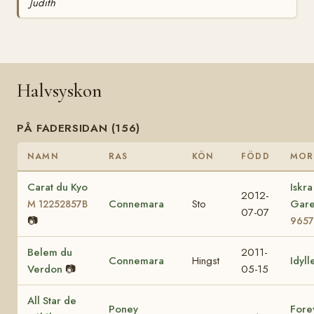
Judith
Halvsyskon
PÅ FADERSIDAN (156)
NAMN
RAS
KÖN
FÖDD
MOR
Carat du Kyo
Iskra
2012-
Connemara
Sto
Gar
M 12252857B
07-07
📷
9657
Belem du
2011-
Connemara
Hingst
Idyll
Verdon
📷
05-15
All Star de
Poney
Fore