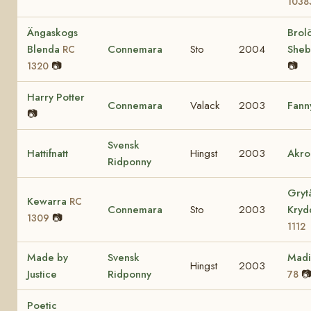
1038
Ängaskogs
Brol
Blenda
Connemara
Sto
2004
She
RC
📷
📷
1320
Harry Potter
Connemara
Valack
2003
Fann
📷
Svensk
Hattifnatt
Hingst
2003
Akro
Ridponny
Gryt
Kewarra
RC
Connemara
Sto
2003
Kry
📷
1309
1112
Made by
Svensk
Mad
Hingst
2003
Justice
Ridponny

78
Poetic