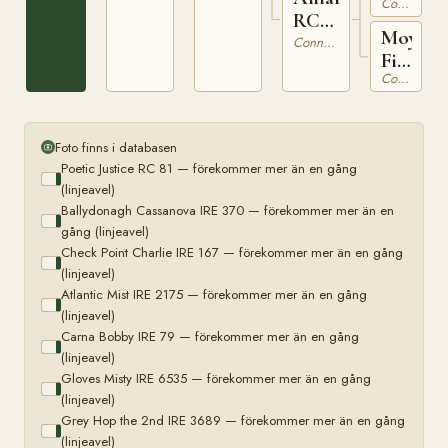
Connemara
RC
RC
11
Moy
249
Connemara
Fireside
Connemara
RC
78
Foto finns i databasen
Poetic Justice RC 81 — förekommer mer än en gång
(linjeavel)
Ballydonagh Cassanova IRE 370 — förekommer mer än en
gång (linjeavel)
Check Point Charlie IRE 167 — förekommer mer än en gång
(linjeavel)
Atlantic Mist IRE 2175 — förekommer mer än en gång
(linjeavel)
Carna Bobby IRE 79 — förekommer mer än en gång
(linjeavel)
Gloves Misty IRE 6535 — förekommer mer än en gång
(linjeavel)
Grey Hop the 2nd IRE 3689 — förekommer mer än en gång
(linjeavel)