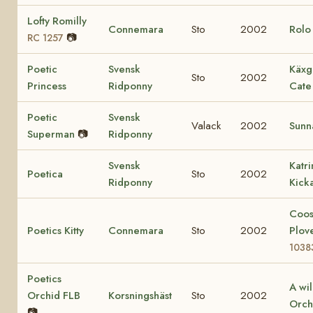
Lofty Romilly
Connemara
Sto
2002
Rol
📷
RC 1257
Poetic
Svensk
Käxg
Sto
2002
Princess
Ridponny
Cate
Poetic
Svensk
Valack
2002
Sunn
Superman
📷
Ridponny
Svensk
Katr
Poetica
Sto
2002
Ridponny
Kick
Coo
Poetics Kitty
Connemara
Sto
2002
Plov
1038
Poetics
A wi
Orchid FLB
Korsningshäst
Sto
2002
Orch
📷