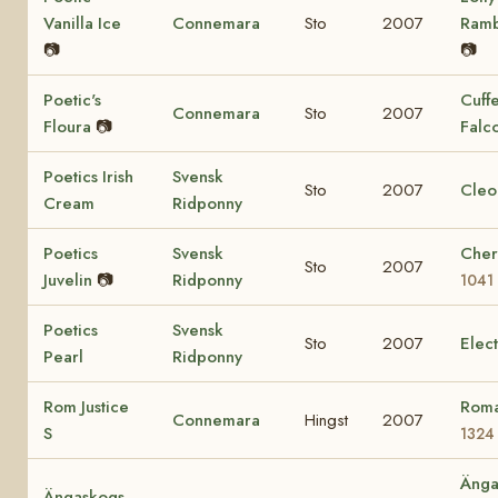
Vanilla Ice
Connemara
Sto
2007
Ram
📷
📷
Poetic's
Cuff
Connemara
Sto
2007
Floura
📷
Falc
Poetics Irish
Svensk
Sto
2007
Cleo
Cream
Ridponny
Poetics
Svensk
Cher
Sto
2007
Juvelin
📷
Ridponny
1041
Poetics
Svensk
Sto
2007
Elec
Pearl
Ridponny
Rom Justice
Roma
Connemara
Hingst
2007
S
1324
Änga
Ängaskogs