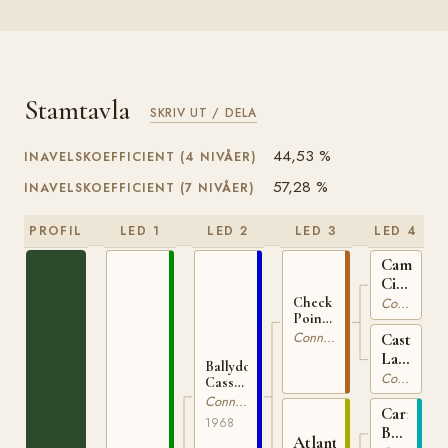
Stamtavla
SKRIV UT / DELA
44,53 %
INAVELSKOEFFICIENT (4 NIVÅER)
57,28 %
INAVELSKOEFFICIENT (7 NIVÅER)
PROFIL
LED 1
LED 2
LED 3
LED 4
Camlin
Cicada
IRE
Connemara
Check
Point
119
Charlie
Connemara
Castleto
IRE
Lady
Ballydonagh
167
IRE
Connemara
Cassanova
2009
IRE
Connemara
Carna
370
1968
Bobby
Atlantic