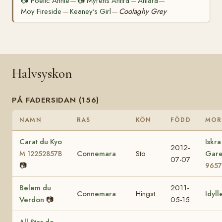
📷
Poetic Annie
📷
Myrens Anitra
Aniara
—
—
—
Moy Fireside
Keaney's Girl
Coolaghy Grey
—
—
Halvsyskon
PÅ FADERSIDAN (156)
NAMN
RAS
KÖN
FÖDD
MOR
Carat du Kyo
Iskra
2012-
Connemara
Sto
Gar
M 12252857B
07-07
📷
9657
Belem du
2011-
Connemara
Hingst
Idyll
Verdon
📷
05-15