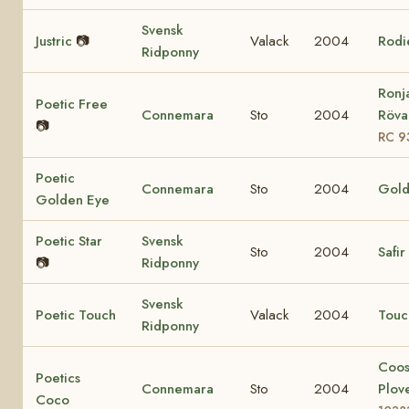
Svensk
Justric
📷
Valack
2004
Rodi
Ridponny
Ronj
Poetic Free
Connemara
Sto
2004
Rövar
📷
RC 9
Poetic
Connemara
Sto
2004
Gold
Golden Eye
Poetic Star
Svensk
Sto
2004
Safir
📷
Ridponny
Svensk
Poetic Touch
Valack
2004
Touc
Ridponny
Coo
Poetics
Connemara
Sto
2004
Plov
Coco