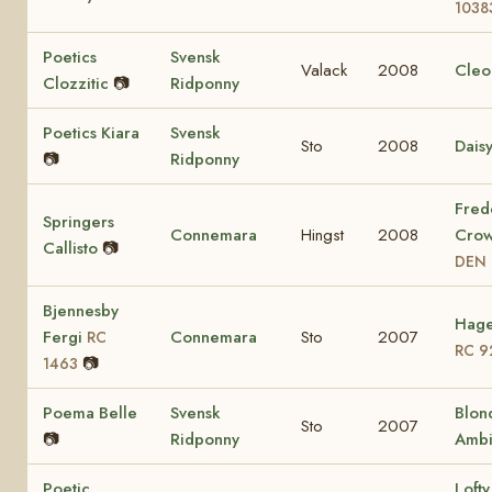
1038
Poetics
Svensk
Valack
2008
Cleo
Clozzitic
📷
Ridponny
Poetics Kiara
Svensk
Sto
2008
Dais
📷
Ridponny
Fred
Springers
Connemara
Hingst
2008
Crow
Callisto
📷
DEN 
Bjennesby
Hage
Fergi
Connemara
Sto
2007
RC
RC 9
📷
1463
Poema Belle
Svensk
Blon
Sto
2007
📷
Ridponny
Ambi
Poetic
Lofty