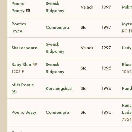
Poetic
Svensk
Valack
1997
Miki
Poetry
📷
Ridponny
Poetics
Myre
Connemara
Sto
1997
Joyce
RC 1
Svensk
Shakespeare
Valack
1997
Lady
Ridponny
Baby Blue
Svensk
Blue
RP
Sto
1996
Ridponny
1203 F
1062
Miss Poetic
Korsningshäst
Sto
1996
Pando
(5)
Ranc
Poetic Bessy
Connemara
Sto
1996
Lad
7354