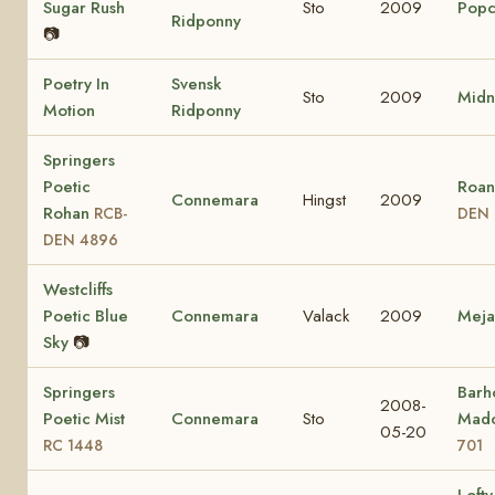
Sugar Rush
Sto
2009
Popc
Ridponny
📷
Poetry In
Svensk
Sto
2009
Midn
Motion
Ridponny
Springers
Poetic
Roan
Connemara
Hingst
2009
Rohan
RCB-
DEN 
DEN 4896
Westcliffs
Poetic Blue
Connemara
Valack
2009
Mej
Sky
📷
Springers
Barho
2008-
Poetic Mist
Connemara
Sto
Mad
05-20
RC 1448
701