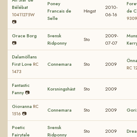
All Star de
Poney
Fore
Bélébat
2010-
Francais de
Hingst
de C
06-16
10411275W
Selle
930
📷
Grace Borg
Svensk
2009-
Muns
Sto
📷
Ridponny
07-07
Kerr
Dalamöllans
Önna
First Love
Connemara
Sto
2009
RC
RC 1
1473
Fantastic
Korsningshäst
Sto
2009
Fanny
📷
Giovanna
RC
Connemara
Sto
2009
Gori
📷
1516
Poetic
Svensk
Sto
2009
Drea
Fairytale
Ridponny