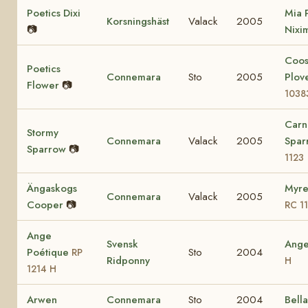
Poetics Dixi
Mia 
Korsningshäst
Valack
2005
📷
Nixi
Coo
Poetics
Connemara
Sto
2005
Plov
Flower
📷
1038
Carn
Stormy
Connemara
Valack
2005
Spa
Sparrow
📷
1123
Ängaskogs
Myre
Connemara
Valack
2005
Cooper
📷
RC 1
Ange
Svensk
Ang
Poétique
Sto
2004
RP
Ridponny
H
1214 H
Arwen
Connemara
Sto
2004
Bell