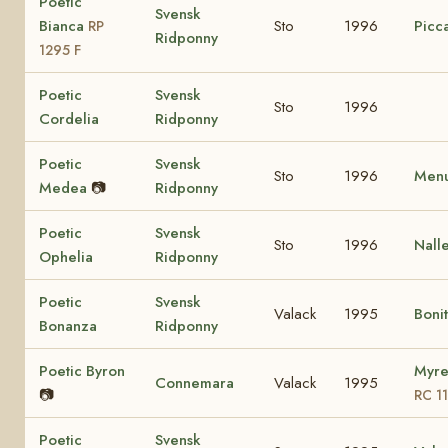
Poetic
Svensk
Bianca
Sto
1996
Picca
RP
Ridponny
1295 F
Poetic
Svensk
Sto
1996
Cordelia
Ridponny
Poetic
Svensk
Sto
1996
Menu
Medea
📷
Ridponny
Poetic
Svensk
Sto
1996
Nall
Ophelia
Ridponny
Poetic
Svensk
Valack
1995
Boni
Bonanza
Ridponny
Poetic Byron
Myre
Connemara
Valack
1995
📷
RC 1
Poetic
Svensk