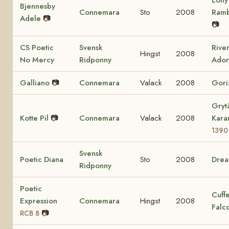
Lofty
Bjennesby
Connemara
Sto
2008
Ram
Adele
📷
📷
CS Poetic
Svensk
Rive
Hingst
2008
No Mercy
Ridponny
Ador
Galliano
📷
Connemara
Valack
2008
Gori
Gryt
Kotte Pil
📷
Connemara
Valack
2008
Kara
1390
Svensk
Poetic Diana
Sto
2008
Dre
Ridponny
Poetic
Cuff
Expression
Connemara
Hingst
2008
Falc
📷
RCB 8