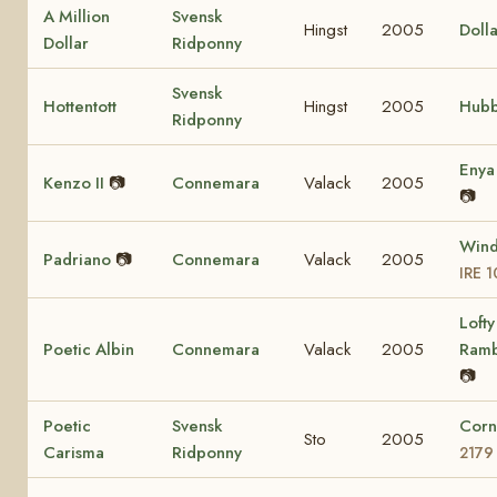
A Million
Svensk
Hingst
2005
Dolla
Dollar
Ridponny
Svensk
Hottentott
Hingst
2005
Hubb
Ridponny
Eny
Kenzo II
📷
Connemara
Valack
2005
📷
Wind
Padriano
📷
Connemara
Valack
2005
IRE 
Lofty
Poetic Albin
Connemara
Valack
2005
Ram
📷
Poetic
Svensk
Corn
Sto
2005
Carisma
Ridponny
2179