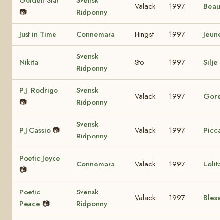
Golden Star
Svensk
Valack
1997
Beau
📷
Ridponny
Just in Time
Connemara
Hingst
1997
Jeun
Svensk
Nikita
Sto
1997
Silje
Ridponny
P.J. Rodrigo
Svensk
Valack
1997
Gore
📷
Ridponny
Svensk
P.J.Cassio
📷
Valack
1997
Picca
Ridponny
Poetic Joyce
Connemara
Valack
1997
Loli
📷
Poetic
Svensk
Valack
1997
Bles
Peace
📷
Ridponny