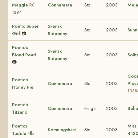
Maggie
Connemara
Sto
2003
Mej
RC
1394
Poetic Super
Svensk
Sto
2003
Sunn
Girl
📷
Ridponny
Poetic's
Svensk
Blond Pearl
Sto
2003
Solit
Ridponny
📷
Coo
Poetic's
Connemara
Sto
2003
Plov
Honey Pie
1038
Poetic's
Connemara
Hingst
2003
Bell
Titzano
Poetics
Miss
Korsningshäst
Sto
2003
Tudelu Flb
412