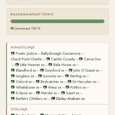
RASSAMMANSÄTTNING
Connemara 100 %
HINGSTLINJE
📷
Poetic Justice
Ballydonagh Cassanova
—
—
Check Point Charlie
📷
Camlin Cicada
📷
Carna Dun
—
—
📷
Little Heaven xx
📷
Bala Hissar xx
—
—
—
📷
Blandford xx
📷
Swynford xx
📷
John O'Gaunt xx
—
—
—
📷
Isinglass xx
📷
Isonomy xx
📷
Sterling xx
—
—
—
📷
Oxford xx
📷
Birdcatcher xx
📷
Sir Hercules xx
—
—
—
📷
Whalebone xx
📷
Waxy xx
📷
Pot8os xx
—
—
—
📷
Eclipse xx
📷
Marske xx
📷
Squirt xx
—
—
—
📷
Bartlet's Childers xx
📷
Darley Arabian ox
—
STOLINJE