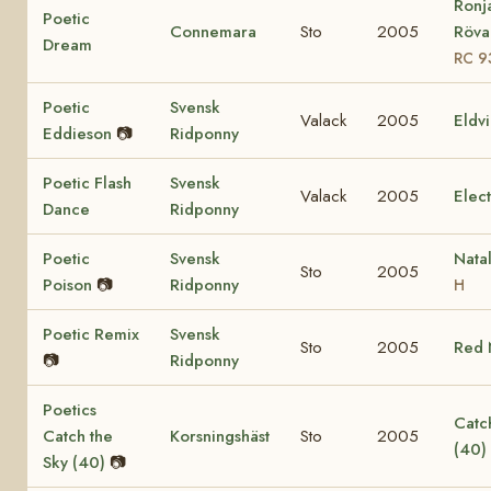
Ronj
Poetic
Connemara
Sto
2005
Rövar
Dream
RC 9
Poetic
Svensk
Valack
2005
Eldv
Eddieson
📷
Ridponny
Poetic Flash
Svensk
Valack
2005
Elec
Dance
Ridponny
Poetic
Svensk
Nata
Sto
2005
Poison
📷
Ridponny
H
Poetic Remix
Svensk
Sto
2005
Red 
📷
Ridponny
Poetics
Catch
Catch the
Korsningshäst
Sto
2005
(40)
Sky (40)
📷