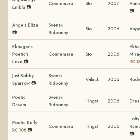
Connemara
Sto
2007
Ani
Embla
📷
📷
Angels Eliza
Svensk
Sto
2006
Ange
📷
Ridponny
Ekhagens
Ekha
Poetic's
Connemara
Sto
2006
Mira
Love
📷
RC 1
Just Bobby
Svensk
Valack
2006
Rodi
Sparrow
📷
Ridponny
Poetic
Svensk
Hingst
2006
Dre
Dream
Ridponny
Lofty
Poetic Kelly
Connemara
Hingst
2006
Ram
📷
RC 108
📷