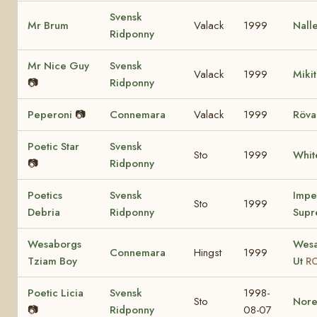
Svensk
Mr Brum
Valack
1999
Nall
Ridponny
Mr Nice Guy
Svensk
Valack
1999
Miki
📷
Ridponny
Peperoni
📷
Connemara
Valack
1999
Röva
Poetic Star
Svensk
Sto
1999
Whit
📷
Ridponny
Poetics
Svensk
Impe
Sto
1999
Debria
Ridponny
Supr
Wesaborgs
Wesa
Connemara
Hingst
1999
Tziam Boy
Ut
RC
Poetic Licia
Svensk
1998-
Sto
Nore
📷
Ridponny
08-07