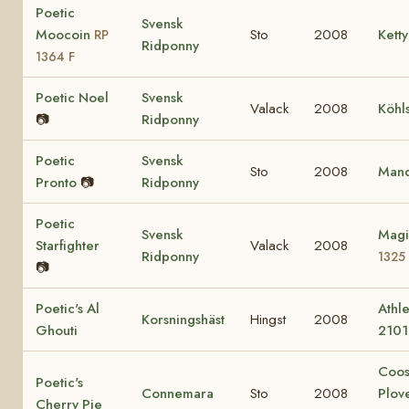
Poetic
Svensk
Moocoin
Sto
2008
Ketty
RP
Ridponny
1364 F
Poetic Noel
Svensk
Valack
2008
Köhl
📷
Ridponny
Poetic
Svensk
Sto
2008
Mand
Pronto
📷
Ridponny
Poetic
Svensk
Magi
Starfighter
Valack
2008
Ridponny
1325
📷
Poetic's Al
Athle
Korsningshäst
Hingst
2008
Ghouti
2101
Coo
Poetic's
Connemara
Sto
2008
Plov
Cherry Pie