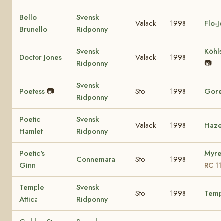
Bello
Svensk
Valack
1998
Flo-
Brunello
Ridponny
Svensk
Köhl
Doctor Jones
Valack
1998
Ridponny
📷
Svensk
Poetess
📷
Sto
1998
Gore
Ridponny
Poetic
Svensk
Valack
1998
Haze
Hamlet
Ridponny
Poetic's
Myre
Connemara
Sto
1998
Ginn
RC 1
Temple
Svensk
Sto
1998
Temp
Attica
Ridponny