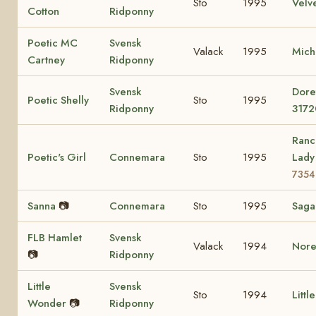
Sto
1995
Velv
Cotton
Ridponny
Poetic MC
Svensk
Valack
1995
Mich
Cartney
Ridponny
Svensk
Dore
Poetic Shelly
Sto
1995
Ridponny
3172
Ranc
Poetic's Girl
Connemara
Sto
1995
Lad
7354
Sanna
📷
Connemara
Sto
1995
Sag
FLB Hamlet
Svensk
Valack
1994
Nore
📷
Ridponny
Little
Svensk
Sto
1994
Littl
Wonder
📷
Ridponny