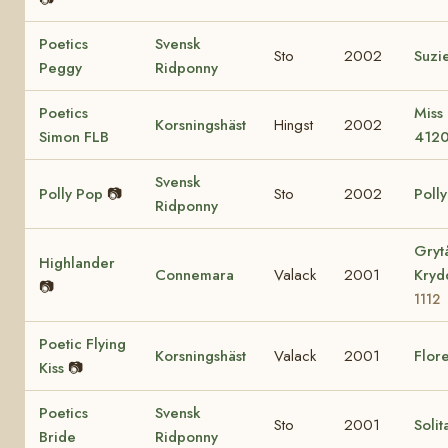
Poetics
Svensk
Sto
2002
Suzi
Peggy
Ridponny
Poetics
Miss
Korsningshäst
Hingst
2002
Simon FLB
412
Svensk
Polly Pop
📷
Sto
2002
Poll
Ridponny
Gryt
Highlander
Connemara
Valack
2001
Kry
📷
1112
Poetic Flying
Korsningshäst
Valack
2001
Flore
Kiss
📷
Poetics
Svensk
Sto
2001
Solit
Bride
Ridponny