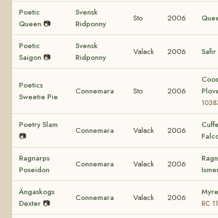
Poetic
Svensk
Sto
2006
Que
Queen
📷
Ridponny
Poetic
Svensk
Valack
2006
Safir
Saigon
📷
Ridponny
Coo
Poetics
Connemara
Sto
2006
Plov
Sweetie Pie
1038
Poetry Slam
Cuff
Connemara
Valack
2006
📷
Falc
Ragnarps
Ragn
Connemara
Valack
2006
Poseidon
Ism
Ängaskogs
Myre
Connemara
Valack
2006
Dexter
📷
RC 1