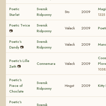
Poetic
Svensk
Magi
Sto
2009
Starlet
Ridponny
1325
Poetic Twice
Svensk
Valack
2009
Poeti
📷
Ridponny
Poetic's
Svensk
Valack
2009
Mand
Dandy
📷
Ridponny
Coo
Poetic's Lille
Connemara
Valack
2009
Plov
Zeth
📷
1038
Poetic's
Svensk
Piece of
Hingst
2009
Kitty
Ridponny
Choclate
Poetic's
Svensk