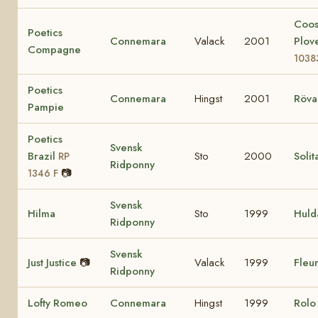
Coo
Poetics
Connemara
Valack
2001
Plov
Compagne
1038
Poetics
Connemara
Hingst
2001
Röva
Pampie
Poetics
Svensk
Brazil
Sto
2000
Solit
RP
Ridponny
📷
1346 F
Svensk
Hilma
Sto
1999
Huld
Ridponny
Svensk
Just Justice
📷
Valack
1999
Fleur
Ridponny
Lofty Romeo
Connemara
Hingst
1999
Rol