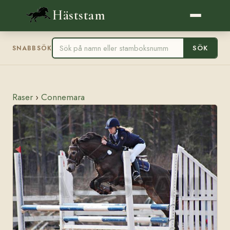
Häststam
SÖK
SNABBSÖK
Raser
›
Connemara