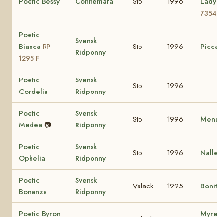
Poetic Bessy
Connemara
Sto
1996
Lad
7354
Poetic
Svensk
Bianca
Sto
1996
Picca
RP
Ridponny
1295 F
Poetic
Svensk
Sto
1996
Cordelia
Ridponny
Poetic
Svensk
Sto
1996
Menu
Medea
📷
Ridponny
Poetic
Svensk
Sto
1996
Nall
Ophelia
Ridponny
Poetic
Svensk
Valack
1995
Boni
Bonanza
Ridponny
Poetic Byron
Myre