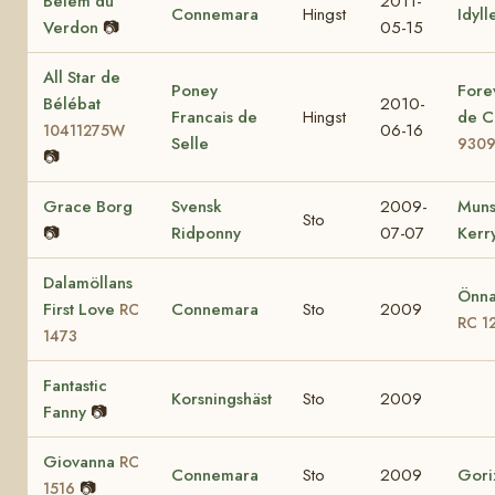
Belem du
2011-
Connemara
Hingst
Idyll
Verdon
📷
05-15
All Star de
Poney
Fore
Bélébat
2010-
Francais de
Hingst
de C
06-16
10411275W
Selle
930
📷
Grace Borg
Svensk
2009-
Muns
Sto
📷
Ridponny
07-07
Kerr
Dalamöllans
Önna
First Love
Connemara
Sto
2009
RC
RC 1
1473
Fantastic
Korsningshäst
Sto
2009
Fanny
📷
Giovanna
RC
Connemara
Sto
2009
Gori
📷
1516