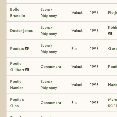
Bello
Svensk
Valack
1998
Flo-
Brunello
Ridponny
Svensk
Köhl
Doctor Jones
Valack
1998
Ridponny
📷
Svensk
Poetess
📷
Sto
1998
Gore
Ridponny
Poetic
Connemara
Valack
1998
Poet
Gillbert
📷
Poetic
Svensk
Valack
1998
Haze
Hamlet
Ridponny
Poetic's
Myre
Connemara
Sto
1998
Ginn
RC 1