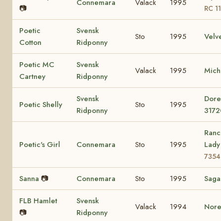
Connemara
Valack
1995
📷
RC 1
Poetic
Svensk
Sto
1995
Velv
Cotton
Ridponny
Poetic MC
Svensk
Valack
1995
Mich
Cartney
Ridponny
Svensk
Dore
Poetic Shelly
Sto
1995
Ridponny
3172
Ranc
Poetic's Girl
Connemara
Sto
1995
Lad
7354
Sanna
📷
Connemara
Sto
1995
Sag
FLB Hamlet
Svensk
Valack
1994
Nore
📷
Ridponny