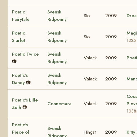
Poetic
Svensk
Sto
2009
Drea
Fairytale
Ridponny
Poetic
Svensk
Magi
Sto
2009
Starlet
Ridponny
1325
Poetic Twice
Svensk
Valack
2009
Poeti
📷
Ridponny
Poetic's
Svensk
Valack
2009
Mand
Dandy
📷
Ridponny
Coo
Poetic's Lille
Connemara
Valack
2009
Plov
Zeth
📷
1038
Poetic's
Svensk
Piece of
Hingst
2009
Kitty
Ridponny