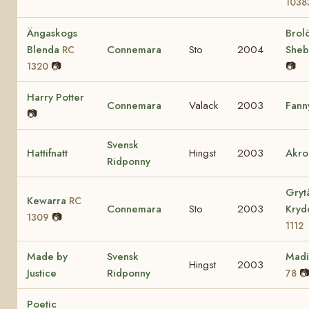
1038
Ängaskogs
Brol
Blenda
Connemara
Sto
2004
She
RC
📷
📷
1320
Harry Potter
Connemara
Valack
2003
Fann
📷
Svensk
Hattifnatt
Hingst
2003
Akro
Ridponny
Gryt
Kewarra
RC
Connemara
Sto
2003
Kry
📷
1309
1112
Made by
Svensk
Mad
Hingst
2003
Justice
Ridponny

78
Poetic