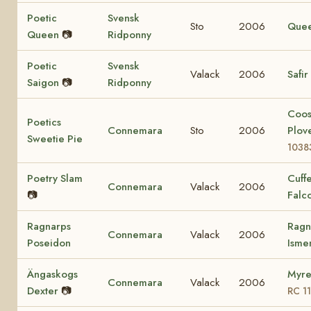
Poetic
Svensk
Sto
2006
Que
Queen
📷
Ridponny
Poetic
Svensk
Valack
2006
Safir
Saigon
📷
Ridponny
Coo
Poetics
Connemara
Sto
2006
Plov
Sweetie Pie
1038
Poetry Slam
Cuff
Connemara
Valack
2006
📷
Falc
Ragnarps
Ragn
Connemara
Valack
2006
Poseidon
Ism
Ängaskogs
Myre
Connemara
Valack
2006
Dexter
📷
RC 1