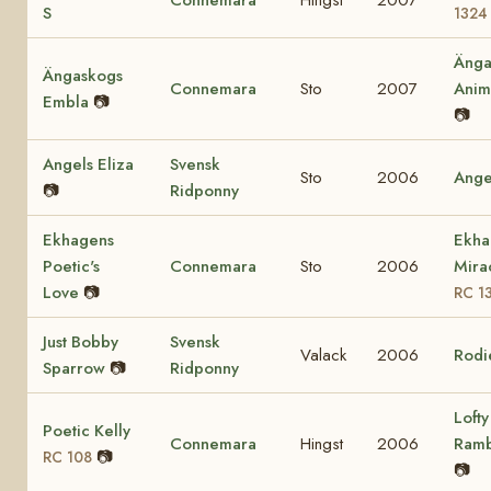
S
1324
Änga
Ängaskogs
Connemara
Sto
2007
Ani
Embla
📷
📷
Angels Eliza
Svensk
Sto
2006
Ange
📷
Ridponny
Ekhagens
Ekha
Poetic's
Connemara
Sto
2006
Mira
Love
📷
RC 1
Just Bobby
Svensk
Valack
2006
Rodi
Sparrow
📷
Ridponny
Lofty
Poetic Kelly
Connemara
Hingst
2006
Ram
📷
RC 108
📷