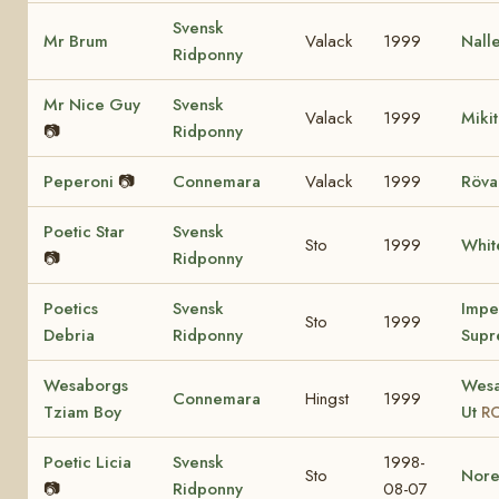
Svensk
Mr Brum
Valack
1999
Nall
Ridponny
Mr Nice Guy
Svensk
Valack
1999
Miki
📷
Ridponny
Peperoni
📷
Connemara
Valack
1999
Röva
Poetic Star
Svensk
Sto
1999
Whit
📷
Ridponny
Poetics
Svensk
Impe
Sto
1999
Debria
Ridponny
Supr
Wesaborgs
Wesa
Connemara
Hingst
1999
Tziam Boy
Ut
RC
Poetic Licia
Svensk
1998-
Sto
Nore
📷
Ridponny
08-07