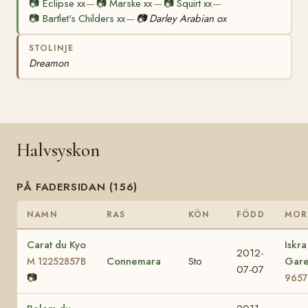
📷
Eclipse xx
📷
Marske xx
📷
Squirt xx
—
—
—
📷
Bartlet's Childers xx
📷
Darley Arabian ox
—
STOLINJE
Dreamon
Halvsyskon
PÅ FADERSIDAN (156)
NAMN
RAS
KÖN
FÖDD
MOR
Carat du Kyo
Iskra
2012-
Connemara
Sto
Gar
M 12252857B
07-07
📷
9657