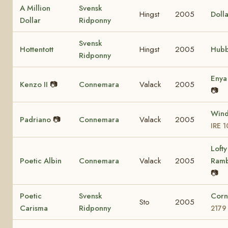
A Million
Svensk
Hingst
2005
Dolla
Dollar
Ridponny
Svensk
Hottentott
Hingst
2005
Hubb
Ridponny
Eny
Kenzo II
📷
Connemara
Valack
2005
📷
Wind
Padriano
📷
Connemara
Valack
2005
IRE 
Lofty
Poetic Albin
Connemara
Valack
2005
Ram
📷
Poetic
Svensk
Corn
Sto
2005
Carisma
Ridponny
2179