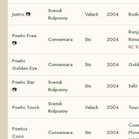
Svensk
Justric
📷
Valack
2004
Rodi
Ridponny
Ronj
Poetic Free
Connemara
Sto
2004
Rövar
📷
RC 9
Poetic
Connemara
Sto
2004
Gold
Golden Eye
Poetic Star
Svensk
Sto
2004
Safir
📷
Ridponny
Svensk
Poetic Touch
Valack
2004
Touc
Ridponny
Coo
Poetics
Connemara
Sto
2004
Plov
Coco