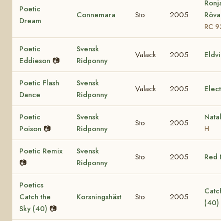
Ronj
Poetic
Connemara
Sto
2005
Rövar
Dream
RC 9
Poetic
Svensk
Valack
2005
Eldv
Eddieson
📷
Ridponny
Poetic Flash
Svensk
Valack
2005
Elec
Dance
Ridponny
Poetic
Svensk
Nata
Sto
2005
Poison
📷
Ridponny
H
Poetic Remix
Svensk
Sto
2005
Red 
📷
Ridponny
Poetics
Catch
Catch the
Korsningshäst
Sto
2005
(40)
Sky (40)
📷