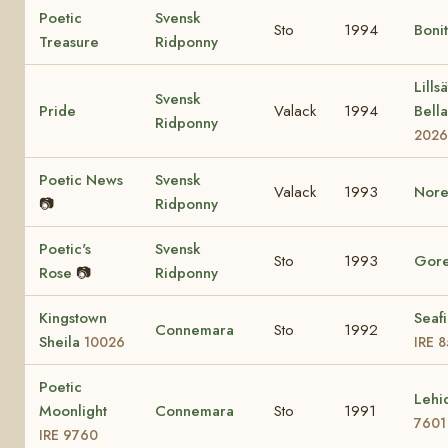
Poetic
Svensk
Sto
1994
Boni
Treasure
Ridponny
Lills
Svensk
Pride
Valack
1994
Bell
Ridponny
2026
Poetic News
Svensk
Valack
1993
Nore
📷
Ridponny
Poetic's
Svensk
Sto
1993
Gore
Rose
📷
Ridponny
Kingstown
Seafi
Connemara
Sto
1992
Sheila
10026
IRE 
Poetic
Lehi
Moonlight
Connemara
Sto
1991
7601
IRE 9760