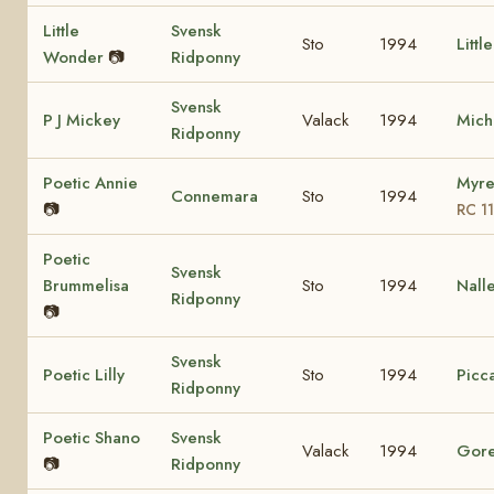
Little
Svensk
Sto
1994
Littl
Wonder
📷
Ridponny
Svensk
P J Mickey
Valack
1994
Mich
Ridponny
Poetic Annie
Myre
Connemara
Sto
1994
📷
RC 1
Poetic
Svensk
Brummelisa
Sto
1994
Nall
Ridponny
📷
Svensk
Poetic Lilly
Sto
1994
Picca
Ridponny
Poetic Shano
Svensk
Valack
1994
Gore
📷
Ridponny