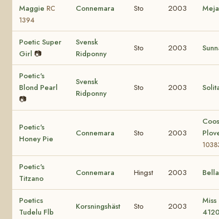
Maggie
Connemara
Sto
2003
Mej
RC
1394
Poetic Super
Svensk
Sto
2003
Sunn
Girl
📷
Ridponny
Poetic's
Svensk
Blond Pearl
Sto
2003
Solit
Ridponny
📷
Coo
Poetic's
Connemara
Sto
2003
Plov
Honey Pie
1038
Poetic's
Connemara
Hingst
2003
Bell
Titzano
Poetics
Miss
Korsningshäst
Sto
2003
Tudelu Flb
412