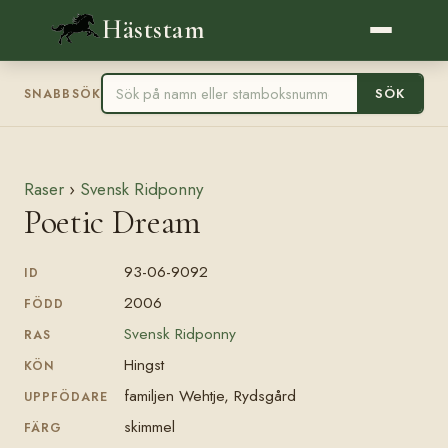
Häststam
SÖK
SNABBSÖK
Raser
›
Svensk Ridponny
Poetic Dream
93-06-9092
ID
2006
FÖDD
Svensk Ridponny
RAS
Hingst
KÖN
familjen Wehtje, Rydsgård
UPPFÖDARE
skimmel
FÄRG