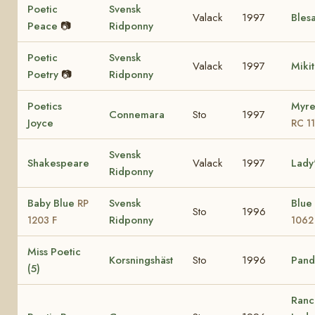
Poetic
Svensk
Valack
1997
Bles
Peace
📷
Ridponny
Poetic
Svensk
Valack
1997
Miki
Poetry
📷
Ridponny
Poetics
Myre
Connemara
Sto
1997
Joyce
RC 1
Svensk
Shakespeare
Valack
1997
Lady
Ridponny
Baby Blue
Svensk
Blue
RP
Sto
1996
Ridponny
1203 F
1062
Miss Poetic
Korsningshäst
Sto
1996
Pando
(5)
Ranc