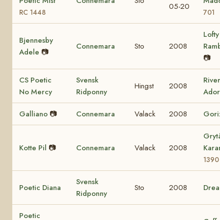
Poetic Mist
Connemara
Sto
Mad
05-20
RC 1448
701
Lofty
Bjennesby
Connemara
Sto
2008
Ram
Adele
📷
📷
CS Poetic
Svensk
Rive
Hingst
2008
No Mercy
Ridponny
Ador
Galliano
📷
Connemara
Valack
2008
Gori
Gryt
Kotte Pil
📷
Connemara
Valack
2008
Kara
1390
Svensk
Poetic Diana
Sto
2008
Dre
Ridponny
Poetic