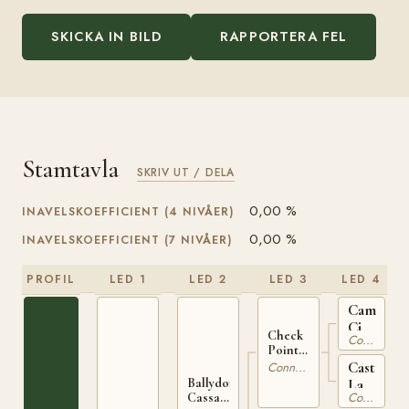
SKICKA IN BILD
RAPPORTERA FEL
Stamtavla
SKRIV UT / DELA
0,00 %
INAVELSKOEFFICIENT (4 NIVÅER)
0,00 %
INAVELSKOEFFICIENT (7 NIVÅER)
PROFIL
LED 1
LED 2
LED 3
LED 4
Camlin
Cicada
Check
Connemara
IRE
Point
119
Charlie
Castleto
Connemara
IRE 167
Lady
Ballydonagh
Connemara
Cassanova
IRE