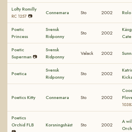
Lofty Romilly
Connemara
Sto
2002
Rol
📷
RC 1257
Poetic
Svensk
Käxg
Sto
2002
Princess
Ridponny
Cate
Poetic
Svensk
Valack
2002
Sunn
Superman
📷
Ridponny
Svensk
Katr
Poetica
Sto
2002
Ridponny
Kick
Coo
Poetics Kitty
Connemara
Sto
2002
Plov
1038
Poetics
A wi
Orchid FLB
Korsningshäst
Sto
2002
Orch
📷