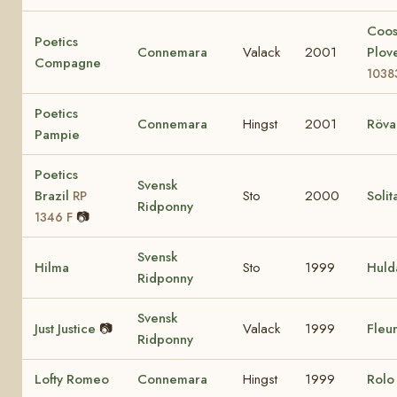
Coo
Poetics
Connemara
Valack
2001
Plov
Compagne
1038
Poetics
Connemara
Hingst
2001
Röva
Pampie
Poetics
Svensk
Brazil
Sto
2000
Solit
RP
Ridponny
📷
1346 F
Svensk
Hilma
Sto
1999
Huld
Ridponny
Svensk
Just Justice
📷
Valack
1999
Fleur
Ridponny
Lofty Romeo
Connemara
Hingst
1999
Rol