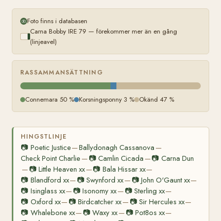
Foto finns i databasen
Carna Bobby IRE 79 — förekommer mer än en gång
(linjeavel)
RASSAMMANSÄTTNING
Connemara 50 %
Korsningsponny 3 %
Okänd 47 %
HINGSTLINJE
📷
Poetic Justice
Ballydonagh Cassanova
—
—
Check Point Charlie
📷
Camlin Cicada
📷
Carna Dun
—
—
📷
Little Heaven xx
📷
Bala Hissar xx
—
—
—
📷
Blandford xx
📷
Swynford xx
📷
John O'Gaunt xx
—
—
—
📷
Isinglass xx
📷
Isonomy xx
📷
Sterling xx
—
—
—
📷
Oxford xx
📷
Birdcatcher xx
📷
Sir Hercules xx
—
—
—
📷
Whalebone xx
📷
Waxy xx
📷
Pot8os xx
—
—
—