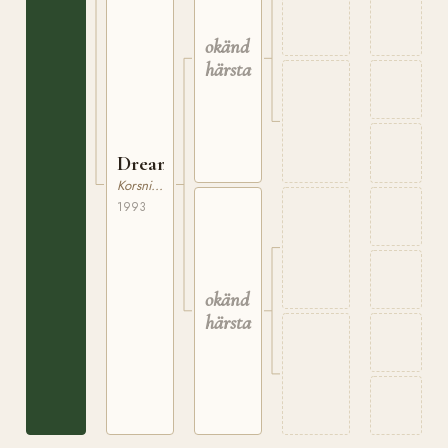
okänd
härstamning
Dreamon
Korsningsponny
1993
okänd
härstamning