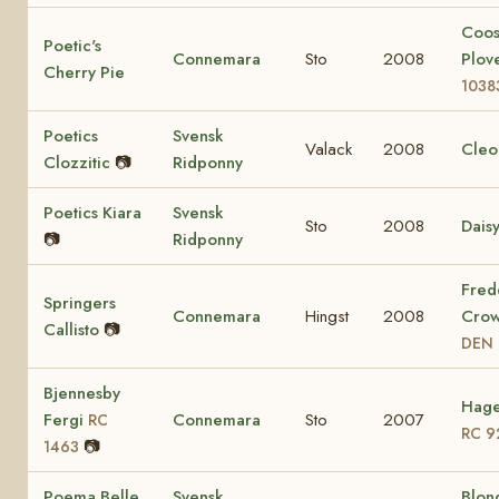
Coo
Poetic's
Connemara
Sto
2008
Plov
Cherry Pie
1038
Poetics
Svensk
Valack
2008
Cleo
Clozzitic
📷
Ridponny
Poetics Kiara
Svensk
Sto
2008
Dais
📷
Ridponny
Fred
Springers
Connemara
Hingst
2008
Crow
Callisto
📷
DEN 
Bjennesby
Hage
Fergi
Connemara
Sto
2007
RC
RC 9
📷
1463
Poema Belle
Svensk
Blon