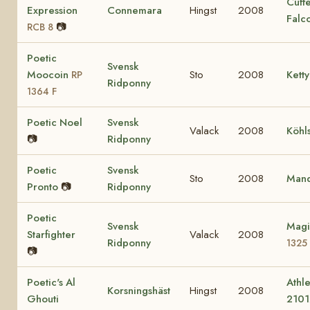
Cuff
Expression
Connemara
Hingst
2008
Falc
📷
RCB 8
Poetic
Svensk
Moocoin
Sto
2008
Ketty
RP
Ridponny
1364 F
Poetic Noel
Svensk
Valack
2008
Köhl
📷
Ridponny
Poetic
Svensk
Sto
2008
Mand
Pronto
📷
Ridponny
Poetic
Svensk
Magi
Starfighter
Valack
2008
Ridponny
1325
📷
Poetic's Al
Athle
Korsningshäst
Hingst
2008
Ghouti
2101