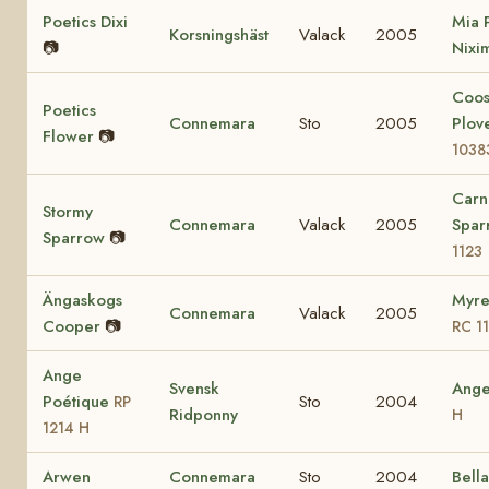
Poetics Dixi
Mia 
Korsningshäst
Valack
2005
📷
Nixi
Coo
Poetics
Connemara
Sto
2005
Plov
Flower
📷
1038
Carn
Stormy
Connemara
Valack
2005
Spa
Sparrow
📷
1123
Ängaskogs
Myre
Connemara
Valack
2005
Cooper
📷
RC 1
Ange
Svensk
Ang
Poétique
Sto
2004
RP
Ridponny
H
1214 H
Arwen
Connemara
Sto
2004
Bell