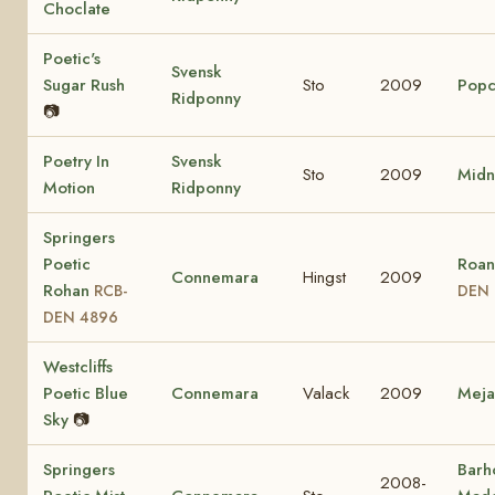
Choclate
Poetic's
Svensk
Sugar Rush
Sto
2009
Popc
Ridponny
📷
Poetry In
Svensk
Sto
2009
Midn
Motion
Ridponny
Springers
Poetic
Roan
Connemara
Hingst
2009
Rohan
RCB-
DEN 
DEN 4896
Westcliffs
Poetic Blue
Connemara
Valack
2009
Mej
Sky
📷
Springers
Barho
2008-