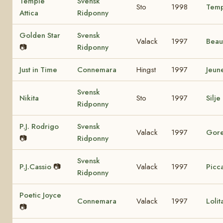
Temple
Svensk
Sto
1998
Temp
Attica
Ridponny
Golden Star
Svensk
Valack
1997
Beau
📷
Ridponny
Just in Time
Connemara
Hingst
1997
Jeun
Svensk
Nikita
Sto
1997
Silje
Ridponny
P.J. Rodrigo
Svensk
Valack
1997
Gore
📷
Ridponny
Svensk
P.J.Cassio
📷
Valack
1997
Picca
Ridponny
Poetic Joyce
Connemara
Valack
1997
Loli
📷