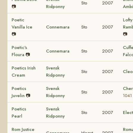
Sto
2007
📷
Ridponny
Ambi
Poetic
Lofty
Vanilla Ice
Connemara
Sto
2007
Ram
📷
📷
Poetic's
Cuff
Connemara
Sto
2007
Floura
📷
Falc
Poetics Irish
Svensk
Sto
2007
Cleo
Cream
Ridponny
Poetics
Svensk
Cher
Sto
2007
Juvelin
📷
Ridponny
1041
Poetics
Svensk
Sto
2007
Elec
Pearl
Ridponny
Rom Justice
Roma
Connemara
Hingst
2007