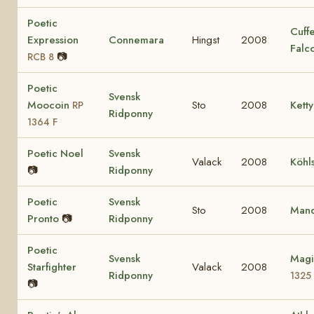
Poetic
Cuff
Expression
Connemara
Hingst
2008
Falc
📷
RCB 8
Poetic
Svensk
Moocoin
Sto
2008
Ketty
RP
Ridponny
1364 F
Poetic Noel
Svensk
Valack
2008
Köhl
📷
Ridponny
Poetic
Svensk
Sto
2008
Mand
Pronto
📷
Ridponny
Poetic
Svensk
Magi
Starfighter
Valack
2008
Ridponny
1325
📷