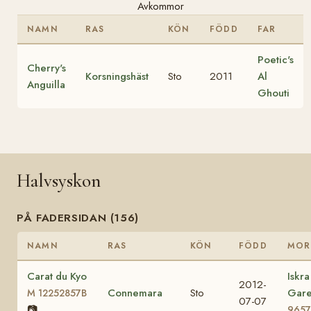
Avkommor
NAMN
RAS
KÖN
FÖDD
FAR
Poetic's
Cherry's
Korsningshäst
Sto
2011
Al
Anguilla
Ghouti
Halvsyskon
PÅ FADERSIDAN (156)
NAMN
RAS
KÖN
FÖDD
MOR
Carat du Kyo
Iskra
2012-
Connemara
Sto
Gar
M 12252857B
07-07
📷
9657