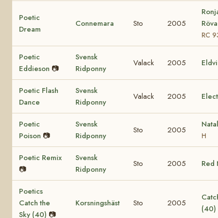
Ronj
Poetic
Connemara
Sto
2005
Rövar
Dream
RC 9
Poetic
Svensk
Valack
2005
Eldv
Eddieson
📷
Ridponny
Poetic Flash
Svensk
Valack
2005
Elec
Dance
Ridponny
Poetic
Svensk
Nata
Sto
2005
Poison
📷
Ridponny
H
Poetic Remix
Svensk
Sto
2005
Red 
📷
Ridponny
Poetics
Catch
Catch the
Korsningshäst
Sto
2005
(40)
Sky (40)
📷