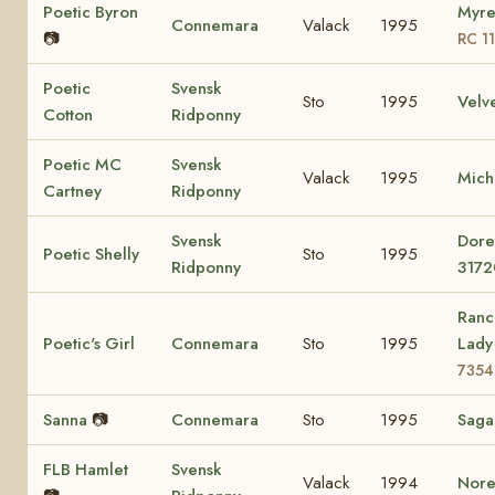
Poetic Byron
Myre
Connemara
Valack
1995
📷
RC 1
Poetic
Svensk
Sto
1995
Velv
Cotton
Ridponny
Poetic MC
Svensk
Valack
1995
Mich
Cartney
Ridponny
Svensk
Dore
Poetic Shelly
Sto
1995
Ridponny
3172
Ranc
Poetic's Girl
Connemara
Sto
1995
Lad
7354
Sanna
📷
Connemara
Sto
1995
Sag
FLB Hamlet
Svensk
Valack
1994
Nore