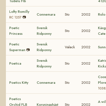
Tudelu Flb
412
Lofty Romilly
Connemara
Sto
2002
Rol
📷
RC 1257
Poetic
Svensk
Käxg
Sto
2002
Princess
Ridponny
Cate
Poetic
Svensk
Valack
2002
Sunn
Superman
📷
Ridponny
Svensk
Katr
Poetica
Sto
2002
Ridponny
Kick
Coo
Poetics Kitty
Connemara
Sto
2002
Plov
1038
Poetics
A wi
Orchid FLB
Korsningshäst
Sto
2002