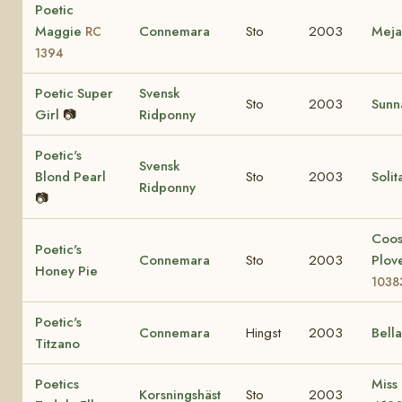
Poetic
Maggie
Connemara
Sto
2003
Mej
RC
1394
Poetic Super
Svensk
Sto
2003
Sunn
Girl
📷
Ridponny
Poetic's
Svensk
Blond Pearl
Sto
2003
Solit
Ridponny
📷
Coo
Poetic's
Connemara
Sto
2003
Plov
Honey Pie
1038
Poetic's
Connemara
Hingst
2003
Bell
Titzano
Poetics
Miss
Korsningshäst
Sto
2003