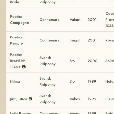
Bride
Ridponny
Coo
Poetics
Connemara
Valack
2001
Plov
Compagne
1038
Poetics
Connemara
Hingst
2001
Röva
Pampie
Poetics
Svensk
Brazil
Sto
2000
Solit
RP
Ridponny
📷
1346 F
Svensk
Hilma
Sto
1999
Huld
Ridponny
Svensk
Just Justice
📷
Valack
1999
Fleur
Ridponny
Lofty Romeo
Connemara
Hingst
1999
Rol