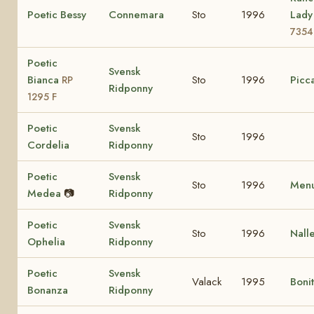
Poetic Bessy
Connemara
Sto
1996
Lad
7354
Poetic
Svensk
Bianca
Sto
1996
Picca
RP
Ridponny
1295 F
Poetic
Svensk
Sto
1996
Cordelia
Ridponny
Poetic
Svensk
Sto
1996
Menu
Medea
📷
Ridponny
Poetic
Svensk
Sto
1996
Nall
Ophelia
Ridponny
Poetic
Svensk
Valack
1995
Boni
Bonanza
Ridponny