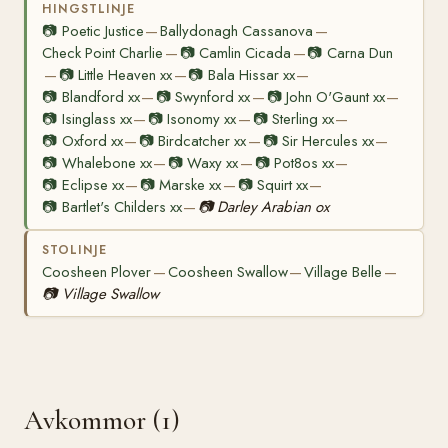
HINGSTLINJE
📷
Poetic Justice
Ballydonagh Cassanova
—
—
Check Point Charlie
📷
Camlin Cicada
📷
Carna Dun
—
—
📷
Little Heaven xx
📷
Bala Hissar xx
—
—
—
📷
Blandford xx
📷
Swynford xx
📷
John O'Gaunt xx
—
—
—
📷
Isinglass xx
📷
Isonomy xx
📷
Sterling xx
—
—
—
📷
Oxford xx
📷
Birdcatcher xx
📷
Sir Hercules xx
—
—
—
📷
Whalebone xx
📷
Waxy xx
📷
Pot8os xx
—
—
—
📷
Eclipse xx
📷
Marske xx
📷
Squirt xx
—
—
—
📷
Bartlet's Childers xx
📷
Darley Arabian ox
—
STOLINJE
Coosheen Plover
Coosheen Swallow
Village Belle
—
—
—
📷
Village Swallow
Avkommor (1)