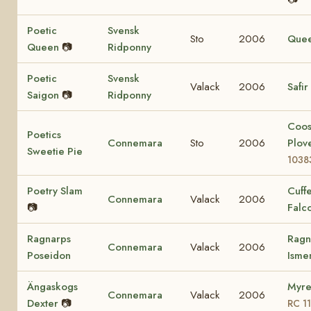
Poetic
Svensk
Sto
2006
Que
Queen
📷
Ridponny
Poetic
Svensk
Valack
2006
Safir
Saigon
📷
Ridponny
Coo
Poetics
Connemara
Sto
2006
Plov
Sweetie Pie
1038
Poetry Slam
Cuff
Connemara
Valack
2006
📷
Falc
Ragnarps
Ragn
Connemara
Valack
2006
Poseidon
Ism
Ängaskogs
Myre
Connemara
Valack
2006
Dexter
📷
RC 1