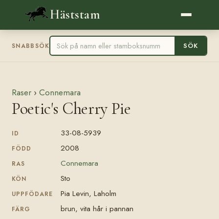
Häststam
SÖK
SNABBSÖK
Raser
›
Connemara
Poetic's Cherry Pie
33-08-5939
ID
2008
FÖDD
Connemara
RAS
Sto
KÖN
Pia Levin, Laholm
UPPFÖDARE
brun, vita hår i pannan
FÄRG