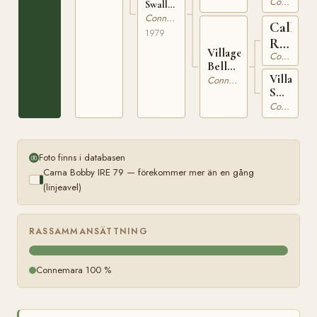
Leam
Connemara
Swallow
IRE
IRE
Connemara
Calla
3036
7625
1979
Rebel
Village
Connemara
IRE
Belle
38
Village
IRE
Connemara
Swallow
1855
IRE
Connemara
1061
Foto finns i databasen
Carna Bobby IRE 79 — förekommer mer än en gång
(linjeavel)
RASSAMMANSÄTTNING
Connemara 100 %