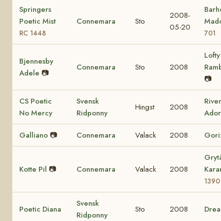
Springers
Barho
2008-
Poetic Mist
Connemara
Sto
Mad
05-20
RC 1448
701
Lofty
Bjennesby
Connemara
Sto
2008
Ram
Adele
📷
📷
CS Poetic
Svensk
Rive
Hingst
2008
No Mercy
Ridponny
Ador
Galliano
📷
Connemara
Valack
2008
Gori
Gryt
Kotte Pil
📷
Connemara
Valack
2008
Kara
1390
Svensk
Poetic Diana
Sto
2008
Dre
Ridponny