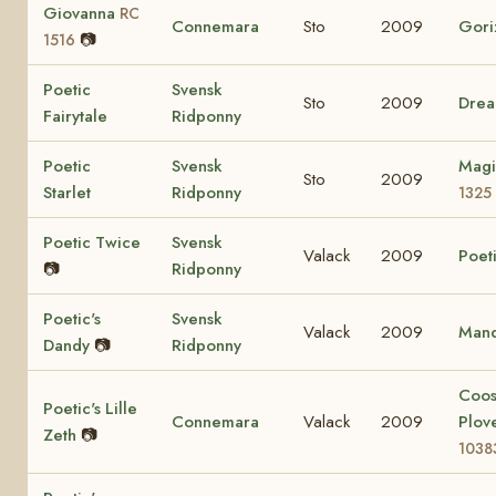
Giovanna
RC
Connemara
Sto
2009
Gori
📷
1516
Poetic
Svensk
Sto
2009
Drea
Fairytale
Ridponny
Poetic
Svensk
Magi
Sto
2009
Starlet
Ridponny
1325
Poetic Twice
Svensk
Valack
2009
Poeti
📷
Ridponny
Poetic's
Svensk
Valack
2009
Mand
Dandy
📷
Ridponny
Coo
Poetic's Lille
Connemara
Valack
2009
Plov
Zeth
📷
1038