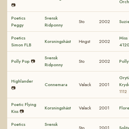
Orch
📷
Poetics
Svensk
Sto
2002
Suzi
Peggy
Ridponny
Poetics
Miss
Korsningshäst
Hingst
2002
Simon FLB
412
Svensk
Polly Pop
📷
Sto
2002
Poll
Ridponny
Gryt
Highlander
Connemara
Valack
2001
Kry
📷
1112
Poetic Flying
Korsningshäst
Valack
2001
Flore
Kiss
📷
Poetics
Svensk
Sto
2001
Solit