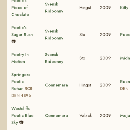
Poetic's
Svensk
Piece of
Hingst
2009
Kitty
Ridponny
Choclate
Poetic's
Svensk
Sugar Rush
Sto
2009
Popc
Ridponny
📷
Poetry In
Svensk
Sto
2009
Midn
Motion
Ridponny
Springers
Poetic
Roan
Connemara
Hingst
2009
Rohan
RCB-
DEN 
DEN 4896
Westcliffs
Poetic Blue
Connemara
Valack
2009
Mej
Sky
📷