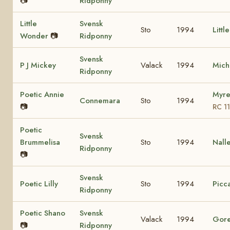
📷
Ridponny
Little
Svensk
Sto
1994
Littl
Wonder
📷
Ridponny
Svensk
P J Mickey
Valack
1994
Mich
Ridponny
Poetic Annie
Myre
Connemara
Sto
1994
📷
RC 1
Poetic
Svensk
Brummelisa
Sto
1994
Nall
Ridponny
📷
Svensk
Poetic Lilly
Sto
1994
Picca
Ridponny
Poetic Shano
Svensk
Valack
1994
Gore
📷
Ridponny