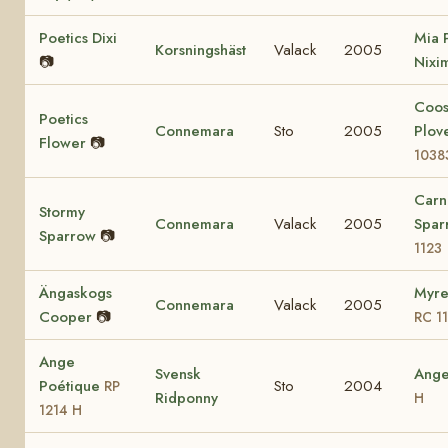
Poetics Dixi
Mia 
Korsningshäst
Valack
2005
📷
Nixi
Coo
Poetics
Connemara
Sto
2005
Plov
Flower
📷
1038
Carn
Stormy
Connemara
Valack
2005
Spa
Sparrow
📷
1123
Ängaskogs
Myre
Connemara
Valack
2005
Cooper
📷
RC 1
Ange
Svensk
Ang
Poétique
Sto
2004
RP
Ridponny
H
1214 H