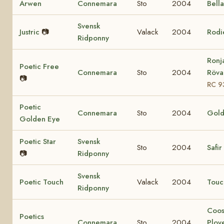
Arwen
Connemara
Sto
2004
Bell
Svensk
Justric
📷
Valack
2004
Rodi
Ridponny
Ronj
Poetic Free
Connemara
Sto
2004
Rövar
📷
RC 9
Poetic
Connemara
Sto
2004
Gold
Golden Eye
Poetic Star
Svensk
Sto
2004
Safir
📷
Ridponny
Svensk
Poetic Touch
Valack
2004
Touc
Ridponny
Coo
Poetics
Connemara
Sto
2004
Plov