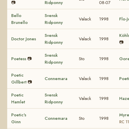
📷
Ridponny
08-07
Bello
Svensk
Valack
1998
Flo-
Brunello
Ridponny
Svensk
Köhl
Doctor Jones
Valack
1998
Ridponny
📷
Svensk
Poetess
📷
Sto
1998
Gore
Ridponny
Poetic
Connemara
Valack
1998
Poet
Gillbert
📷
Poetic
Svensk
Valack
1998
Haze
Hamlet
Ridponny
Poetic's
Myre
Connemara
Sto
1998
Ginn
RC 1