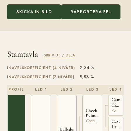
SKICKA IN BILD
RAPPORTERA FEL
Stamtavla
SKRIV UT / DELA
2,34 %
INAVELSKOEFFICIENT (4 NIVÅER)
9,88 %
INAVELSKOEFFICIENT (7 NIVÅER)
PROFIL
LED 1
LED 2
LED 3
LED 4
Camlin
Cicada
IRE
Connemara
Check
Point
119
Charlie
Connemara
Castleto
IRE 167
Lady
Ballydonagh