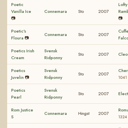
Poetic
Lofty
Vanilla Ice
Connemara
Sto
2007
Ram
📷
📷
Poetic's
Cuff
Connemara
Sto
2007
Floura
📷
Falc
Poetics Irish
Svensk
Sto
2007
Cleo
Cream
Ridponny
Poetics
Svensk
Cher
Sto
2007
Juvelin
📷
Ridponny
1041
Poetics
Svensk
Sto
2007
Elec
Pearl
Ridponny
Rom Justice
Roma
Connemara
Hingst
2007
S
1324