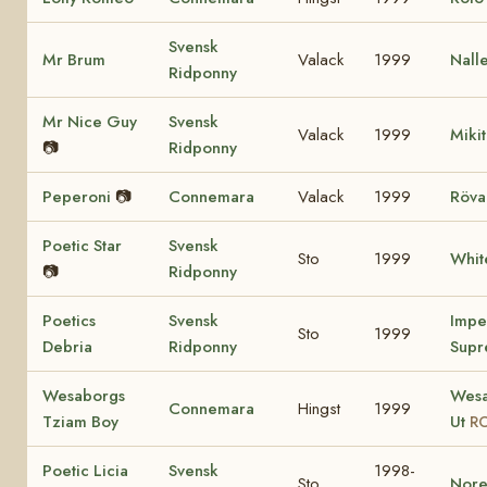
Svensk
Mr Brum
Valack
1999
Nall
Ridponny
Mr Nice Guy
Svensk
Valack
1999
Miki
📷
Ridponny
Peperoni
📷
Connemara
Valack
1999
Röva
Poetic Star
Svensk
Sto
1999
Whit
📷
Ridponny
Poetics
Svensk
Impe
Sto
1999
Debria
Ridponny
Supr
Wesaborgs
Wesa
Connemara
Hingst
1999
Tziam Boy
Ut
RC
Poetic Licia
Svensk
1998-
Sto
Nore