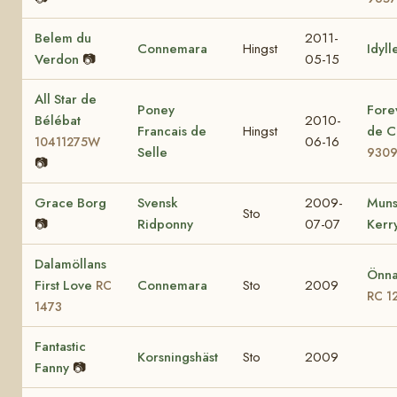
Belem du
2011-
Connemara
Hingst
Idyll
Verdon
📷
05-15
All Star de
Poney
Fore
Bélébat
2010-
Francais de
Hingst
de C
06-16
10411275W
Selle
930
📷
Grace Borg
Svensk
2009-
Muns
Sto
📷
Ridponny
07-07
Kerr
Dalamöllans
Önna
First Love
Connemara
Sto
2009
RC
RC 1
1473
Fantastic
Korsningshäst
Sto
2009
Fanny
📷