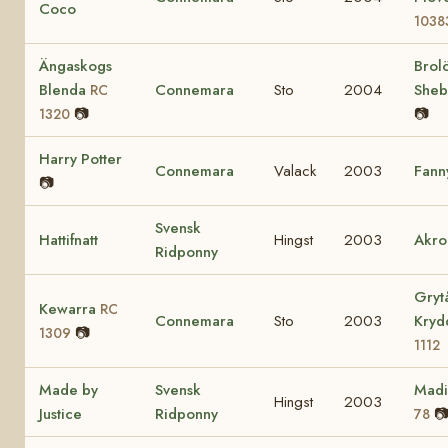
Coco
1038
Ängaskogs
Brol
Blenda
Connemara
Sto
2004
She
RC
📷
📷
1320
Harry Potter
Connemara
Valack
2003
Fann
📷
Svensk
Hattifnatt
Hingst
2003
Akro
Ridponny
Gryt
Kewarra
RC
Connemara
Sto
2003
Kry
📷
1309
1112
Made by
Svensk
Mad
Hingst
2003
Justice
Ridponny

78