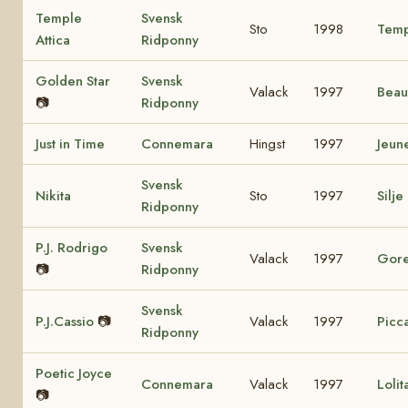
Temple
Svensk
Sto
1998
Temp
Attica
Ridponny
Golden Star
Svensk
Valack
1997
Beau
📷
Ridponny
Just in Time
Connemara
Hingst
1997
Jeun
Svensk
Nikita
Sto
1997
Silje
Ridponny
P.J. Rodrigo
Svensk
Valack
1997
Gore
📷
Ridponny
Svensk
P.J.Cassio
📷
Valack
1997
Picca
Ridponny
Poetic Joyce
Connemara
Valack
1997
Loli
📷