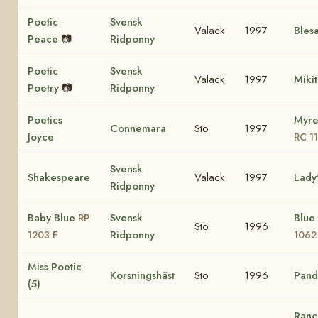
Poetic
Svensk
Valack
1997
Bles
Peace
📷
Ridponny
Poetic
Svensk
Valack
1997
Miki
Poetry
📷
Ridponny
Poetics
Myre
Connemara
Sto
1997
Joyce
RC 1
Svensk
Shakespeare
Valack
1997
Lady
Ridponny
Baby Blue
Svensk
Blue
RP
Sto
1996
Ridponny
1203 F
1062
Miss Poetic
Korsningshäst
Sto
1996
Pando
(5)
Ranc