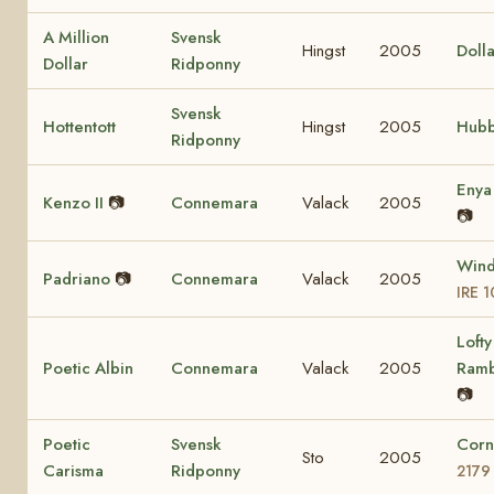
A Million
Svensk
Hingst
2005
Dolla
Dollar
Ridponny
Svensk
Hottentott
Hingst
2005
Hubb
Ridponny
Eny
Kenzo II
📷
Connemara
Valack
2005
📷
Wind
Padriano
📷
Connemara
Valack
2005
IRE 
Lofty
Poetic Albin
Connemara
Valack
2005
Ram
📷
Poetic
Svensk
Corn
Sto
2005
Carisma
Ridponny
2179