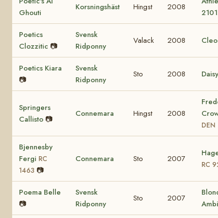
Poetic's Al
Athle
Korsningshäst
Hingst
2008
Ghouti
2101
Poetics
Svensk
Valack
2008
Cleo
Clozzitic
📷
Ridponny
Poetics Kiara
Svensk
Sto
2008
Dais
📷
Ridponny
Fred
Springers
Connemara
Hingst
2008
Crow
Callisto
📷
DEN 
Bjennesby
Hage
Fergi
Connemara
Sto
2007
RC
RC 9
📷
1463
Poema Belle
Svensk
Blon
Sto
2007
📷
Ridponny
Ambi