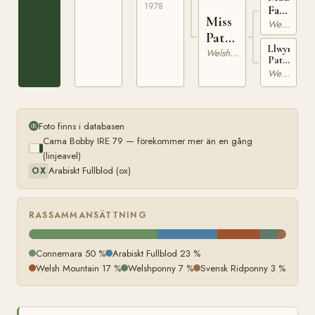
569
1978
Fairyland
Miss
WSB
Welsh Mountain
Pat
4439
Llwynbed
RW
Welshponny
Patricia
445
RWM
Welsh Mountain
90
Foto finns i databasen
Carna Bobby IRE 79 — förekommer mer än en gång
(linjeavel)
Arabiskt Fullblod (ox)
OX
RASSAMMANSÄTTNING
Connemara 50 %
Arabiskt Fullblod 23 %
Welsh Mountain 17 %
Welshponny 7 %
Svensk Ridponny 3 %