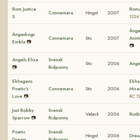
Rom Justice
Roma
Connemara
Hingst
2007
S
1324
Änga
Ängaskogs
Connemara
Sto
2007
Ani
Embla
📷
📷
Angels Eliza
Svensk
Sto
2006
Ange
📷
Ridponny
Ekhagens
Ekha
Poetic's
Connemara
Sto
2006
Mira
Love
📷
RC 1
Just Bobby
Svensk
Valack
2006
Rodi
Sparrow
📷
Ridponny
Poetic
Svensk
Hingst
2006
Dre
Dream
Ridponny