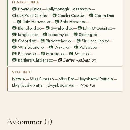
HINGSTLINJE
📷
Poetic Justice
Ballydonagh Cassanova
—
—
Check Point Charlie
📷
Camlin Cicada
📷
Carna Dun
—
—
📷
Little Heaven xx
📷
Bala Hissar xx
—
—
—
📷
Blandford xx
📷
Swynford xx
📷
John O'Gaunt xx
—
—
—
📷
Isinglass xx
📷
Isonomy xx
📷
Sterling xx
—
—
—
📷
Oxford xx
📷
Birdcatcher xx
📷
Sir Hercules xx
—
—
—
📷
Whalebone xx
📷
Waxy xx
📷
Pot8os xx
—
—
—
📷
Eclipse xx
📷
Marske xx
📷
Squirt xx
—
—
—
📷
Bartlet's Childers xx
📷
Darley Arabian ox
—
STOLINJE
Natalie
Miss Picasso
Miss Pat
Llwynbedw Patricia
—
—
—
—
Llwynbedw Patra
Llwynbedw Pat
Wtre Pat
—
—
Avkommor (1)