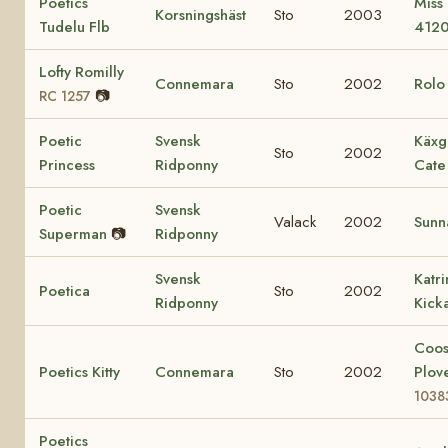
Poetics
Miss
Korsningshäst
Sto
2003
Tudelu Flb
412
Lofty Romilly
Connemara
Sto
2002
Rol
📷
RC 1257
Poetic
Svensk
Käxg
Sto
2002
Princess
Ridponny
Cate
Poetic
Svensk
Valack
2002
Sunn
Superman
📷
Ridponny
Svensk
Katr
Poetica
Sto
2002
Ridponny
Kick
Coo
Poetics Kitty
Connemara
Sto
2002
Plov
1038
Poetics