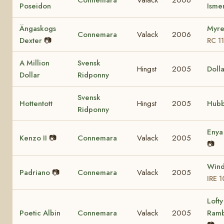
Connemara
Valack
2006
Poseidon
Ism
Ängaskogs
Myre
Connemara
Valack
2006
Dexter
📷
RC 1
A Million
Svensk
Hingst
2005
Dolla
Dollar
Ridponny
Svensk
Hottentott
Hingst
2005
Hubb
Ridponny
Eny
Kenzo II
📷
Connemara
Valack
2005
📷
Wind
Padriano
📷
Connemara
Valack
2005
IRE 
Lofty
Poetic Albin
Connemara
Valack
2005
Ram