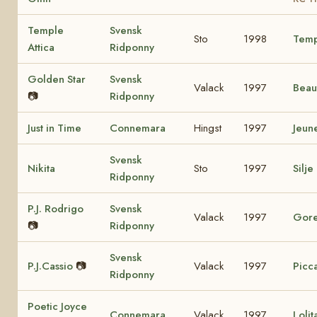
Temple
Svensk
Sto
1998
Temp
Attica
Ridponny
Golden Star
Svensk
Valack
1997
Beau
📷
Ridponny
Just in Time
Connemara
Hingst
1997
Jeun
Svensk
Nikita
Sto
1997
Silje
Ridponny
P.J. Rodrigo
Svensk
Valack
1997
Gore
📷
Ridponny
Svensk
P.J.Cassio
📷
Valack
1997
Picca
Ridponny
Poetic Joyce
Connemara
Valack
1997
Loli