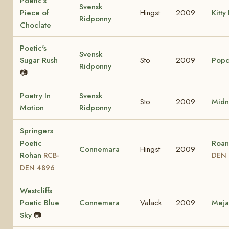
Poetic's
Svensk
Piece of
Hingst
2009
Kitty
Ridponny
Choclate
Poetic's
Svensk
Sugar Rush
Sto
2009
Popc
Ridponny
📷
Poetry In
Svensk
Sto
2009
Midn
Motion
Ridponny
Springers
Poetic
Roan
Connemara
Hingst
2009
Rohan
RCB-
DEN 
DEN 4896
Westcliffs
Poetic Blue
Connemara
Valack
2009
Mej
Sky
📷