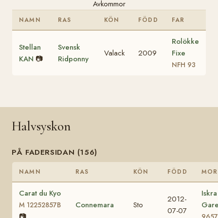
Avkommor
NAMN
RAS
KÖN
FÖDD
FAR
Rolökke
Stellan
Svensk
Valack
2009
Fixe
KAN
📷
Ridponny
NFH 93
Halvsyskon
PÅ FADERSIDAN (156)
NAMN
RAS
KÖN
FÖDD
MOR
Carat du Kyo
Iskra
2012-
Connemara
Sto
Gar
M 12252857B
07-07
📷
9657