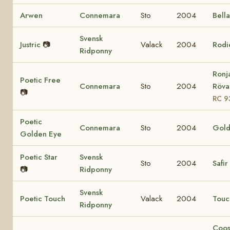
Arwen
Connemara
Sto
2004
Bell
Svensk
Justric
📷
Valack
2004
Rodi
Ridponny
Ronj
Poetic Free
Connemara
Sto
2004
Rövar
📷
RC 9
Poetic
Connemara
Sto
2004
Gold
Golden Eye
Poetic Star
Svensk
Sto
2004
Safir
📷
Ridponny
Svensk
Poetic Touch
Valack
2004
Touc
Ridponny
Coo