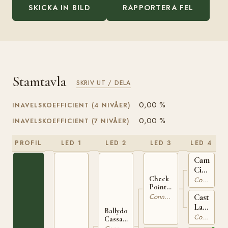
SKICKA IN BILD
RAPPORTERA FEL
Stamtavla
SKRIV UT / DELA
0,00 %
INAVELSKOEFFICIENT (4 NIVÅER)
0,00 %
INAVELSKOEFFICIENT (7 NIVÅER)
PROFIL
LED 1
LED 2
LED 3
LED 4
Camlin
Cicada
IRE
Check
Connemara
Point
119
Charlie
Castleto
Connemara
IRE 167
Lady
Ballydonagh
IRE
Connemara
Cassanova
2009
IRE 370