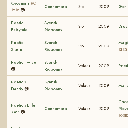
Giovanna
RC
Connemara
Sto
2009
Gori
📷
1516
Poetic
Svensk
Sto
2009
Drea
Fairytale
Ridponny
Poetic
Svensk
Magi
Sto
2009
Starlet
Ridponny
1325
Poetic Twice
Svensk
Valack
2009
Poeti
📷
Ridponny
Poetic's
Svensk
Valack
2009
Mand
Dandy
📷
Ridponny
Coo
Poetic's Lille
Connemara
Valack
2009
Plov
Zeth
📷
1038