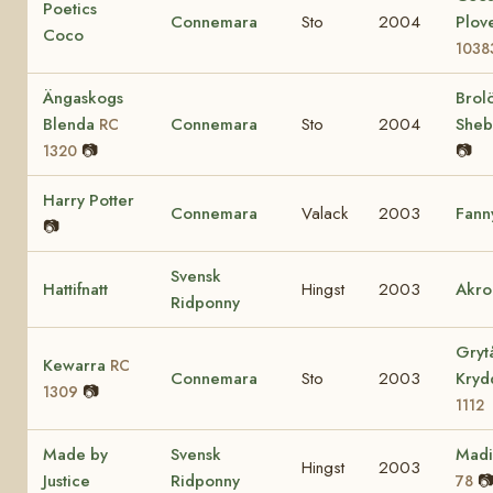
Poetics
Connemara
Sto
2004
Plov
Coco
1038
Ängaskogs
Brol
Blenda
Connemara
Sto
2004
She
RC
📷
📷
1320
Harry Potter
Connemara
Valack
2003
Fann
📷
Svensk
Hattifnatt
Hingst
2003
Akro
Ridponny
Gryt
Kewarra
RC
Connemara
Sto
2003
Kry
📷
1309
1112
Made by
Svensk
Mad
Hingst
2003
Justice
Ridponny

78