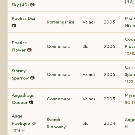
(40)
Sky (40)
📷
Poetics Dixi
Mia 
Korsningshäst
Valack
2005
📷
Nixi
Coo
Poetics
Connemara
Sto
2005
Plov
Flower
📷
1038
Carn
Stormy
Connemara
Valack
2005
Spa
Sparrow
📷
1123
Ängaskogs
Myre
Connemara
Valack
2005
Cooper
📷
RC 1
Ange
Svensk
Ang
Poétique
Sto
2004
RP
Ridponny
H
1214 H