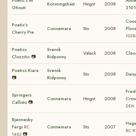
Poetic's Al
Athle
Korsningshäst
Hingst
2008
Ghouti
2101
Coo
Poetic's
Connemara
Sto
2008
Plov
Cherry Pie
1038
Poetics
Svensk
Valack
2008
Cleo
Clozzitic
📷
Ridponny
Poetics Kiara
Svensk
Sto
2008
Dais
📷
Ridponny
Fred
Springers
Connemara
Hingst
2008
Crow
Callisto
📷
DEN 
Bjennesby
Hage
Fergi
Connemara
Sto
2007
RC
RC 9
📷
1463