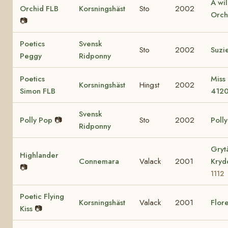
A wi
Orchid FLB
Korsningshäst
Sto
2002
Orch
📷
Poetics
Svensk
Sto
2002
Suzi
Peggy
Ridponny
Poetics
Miss
Korsningshäst
Hingst
2002
Simon FLB
412
Svensk
Polly Pop
📷
Sto
2002
Poll
Ridponny
Gryt
Highlander
Connemara
Valack
2001
Kry
📷
1112
Poetic Flying
Korsningshäst
Valack
2001
Flore
Kiss
📷