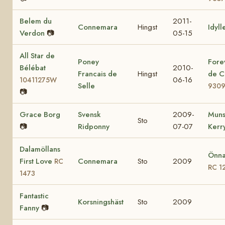
Belem du
2011-
Connemara
Hingst
Idyll
Verdon
📷
05-15
All Star de
Poney
Fore
Bélébat
2010-
Francais de
Hingst
de C
06-16
10411275W
Selle
930
📷
Grace Borg
Svensk
2009-
Muns
Sto
📷
Ridponny
07-07
Kerr
Dalamöllans
Önna
First Love
Connemara
Sto
2009
RC
RC 1
1473
Fantastic
Korsningshäst
Sto
2009
Fanny
📷