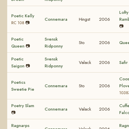
Lofty
Poetic Kelly
Connemara
Hingst
2006
Ram
📷
RC 108
📷
Poetic
Svensk
Sto
2006
Que
Queen
📷
Ridponny
Poetic
Svensk
Valack
2006
Safir
Saigon
📷
Ridponny
Coo
Poetics
Connemara
Sto
2006
Plov
Sweetie Pie
1038
Poetry Slam
Cuff
Connemara
Valack
2006
📷
Falc
Ragnarps
Ragn