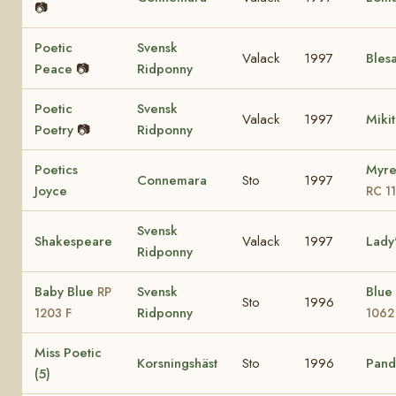
📷
Poetic
Svensk
Valack
1997
Bles
Peace
📷
Ridponny
Poetic
Svensk
Valack
1997
Miki
Poetry
📷
Ridponny
Poetics
Myre
Connemara
Sto
1997
Joyce
RC 1
Svensk
Shakespeare
Valack
1997
Lady
Ridponny
Baby Blue
Svensk
Blue
RP
Sto
1996
Ridponny
1203 F
1062
Miss Poetic
Korsningshäst
Sto
1996
Pando
(5)