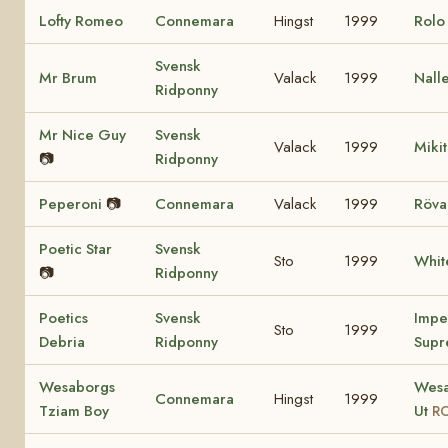
Lofty Romeo
Connemara
Hingst
1999
Rol
Svensk
Mr Brum
Valack
1999
Nall
Ridponny
Mr Nice Guy
Svensk
Valack
1999
Miki
📷
Ridponny
Peperoni
📷
Connemara
Valack
1999
Röva
Poetic Star
Svensk
Sto
1999
Whit
📷
Ridponny
Poetics
Svensk
Impe
Sto
1999
Debria
Ridponny
Supr
Wesaborgs
Wesa
Connemara
Hingst
1999
Tziam Boy
Ut
RC