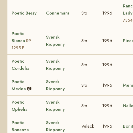
Ranc
Poetic Bessy
Connemara
Sto
1996
Lad
7354
Poetic
Svensk
Bianca
Sto
1996
Picca
RP
Ridponny
1295 F
Poetic
Svensk
Sto
1996
Cordelia
Ridponny
Poetic
Svensk
Sto
1996
Menu
Medea
📷
Ridponny
Poetic
Svensk
Sto
1996
Nall
Ophelia
Ridponny
Poetic
Svensk
Valack
1995
Boni
Bonanza
Ridponny