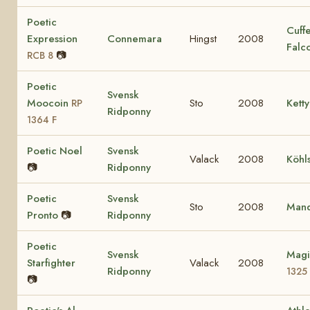
Poetic
Cuff
Expression
Connemara
Hingst
2008
Falc
📷
RCB 8
Poetic
Svensk
Moocoin
Sto
2008
Ketty
RP
Ridponny
1364 F
Poetic Noel
Svensk
Valack
2008
Köhl
📷
Ridponny
Poetic
Svensk
Sto
2008
Mand
Pronto
📷
Ridponny
Poetic
Svensk
Magi
Starfighter
Valack
2008
Ridponny
1325
📷