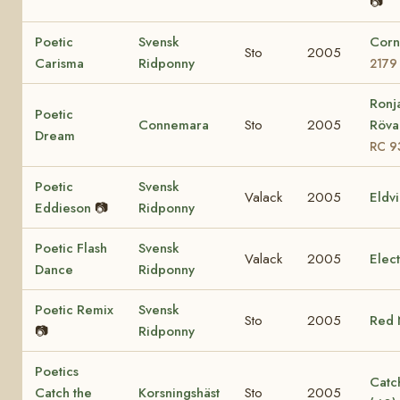
📷
Poetic
Svensk
Corn
Sto
2005
Carisma
Ridponny
2179
Ronj
Poetic
Connemara
Sto
2005
Rövar
Dream
RC 9
Poetic
Svensk
Valack
2005
Eldv
Eddieson
📷
Ridponny
Poetic Flash
Svensk
Valack
2005
Elec
Dance
Ridponny
Poetic Remix
Svensk
Sto
2005
Red 
📷
Ridponny
Poetics
Catch
Catch the
Korsningshäst
Sto
2005