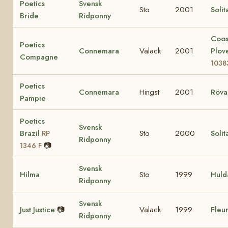
Poetics
Svensk
Sto
2001
Solit
Bride
Ridponny
Coo
Poetics
Connemara
Valack
2001
Plov
Compagne
1038
Poetics
Connemara
Hingst
2001
Röva
Pampie
Poetics
Svensk
Brazil
Sto
2000
Solit
RP
Ridponny
📷
1346 F
Svensk
Hilma
Sto
1999
Huld
Ridponny
Svensk
Just Justice
📷
Valack
1999
Fleur
Ridponny