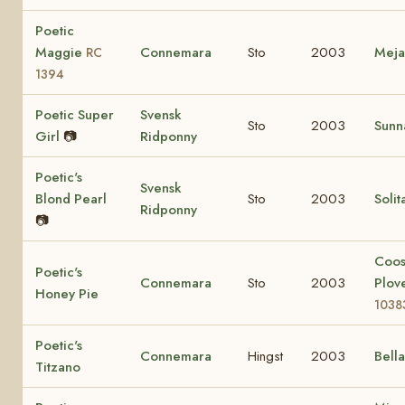
Poetic
Maggie
Connemara
Sto
2003
Mej
RC
1394
Poetic Super
Svensk
Sto
2003
Sunn
Girl
📷
Ridponny
Poetic's
Svensk
Blond Pearl
Sto
2003
Solit
Ridponny
📷
Coo
Poetic's
Connemara
Sto
2003
Plov
Honey Pie
1038
Poetic's
Connemara
Hingst
2003
Bell
Titzano