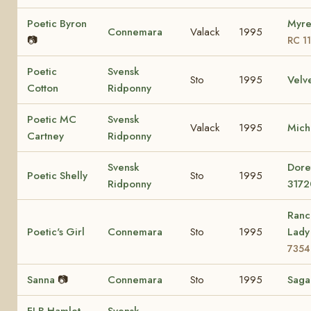
Poetic Byron
Myre
Connemara
Valack
1995
📷
RC 1
Poetic
Svensk
Sto
1995
Velv
Cotton
Ridponny
Poetic MC
Svensk
Valack
1995
Mich
Cartney
Ridponny
Svensk
Dore
Poetic Shelly
Sto
1995
Ridponny
3172
Ranc
Poetic's Girl
Connemara
Sto
1995
Lad
7354
Sanna
📷
Connemara
Sto
1995
Sag