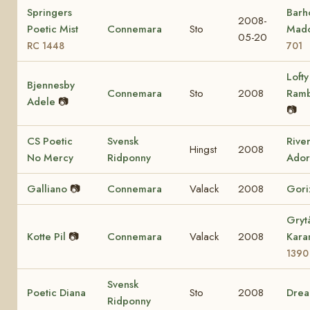
Springers
Barho
2008-
Poetic Mist
Connemara
Sto
Mad
05-20
RC 1448
701
Lofty
Bjennesby
Connemara
Sto
2008
Ram
Adele
📷
📷
CS Poetic
Svensk
Rive
Hingst
2008
No Mercy
Ridponny
Ador
Galliano
📷
Connemara
Valack
2008
Gori
Gryt
Kotte Pil
📷
Connemara
Valack
2008
Kara
1390
Svensk
Poetic Diana
Sto
2008
Dre
Ridponny