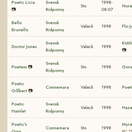
Poetic Licia
Svensk
1998-
Sto
Nore
📷
Ridponny
08-07
Bello
Svensk
Valack
1998
Flo-
Brunello
Ridponny
Svensk
Köhl
Doctor Jones
Valack
1998
Ridponny
📷
Svensk
Poetess
📷
Sto
1998
Gore
Ridponny
Poetic
Connemara
Valack
1998
Poet
Gillbert
📷
Poetic
Svensk
Valack
1998
Haze
Hamlet
Ridponny
Poetic's
Myre
Connemara
Sto
1998
Ginn
RC 1