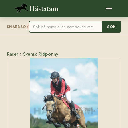
Häststam
SÖK
SNABBSÖK
Raser
›
Svensk Ridponny