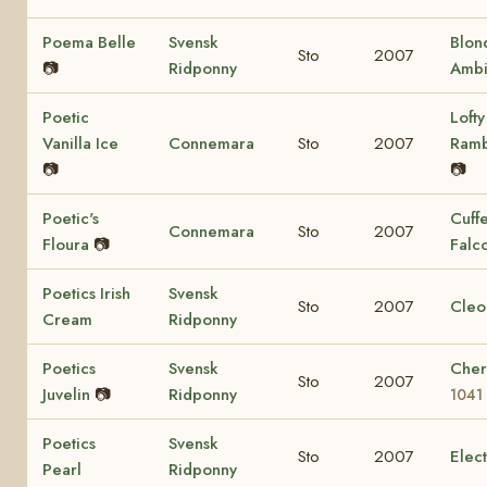
Poema Belle
Svensk
Blon
Sto
2007
📷
Ridponny
Ambi
Poetic
Lofty
Vanilla Ice
Connemara
Sto
2007
Ram
📷
📷
Poetic's
Cuff
Connemara
Sto
2007
Floura
📷
Falc
Poetics Irish
Svensk
Sto
2007
Cleo
Cream
Ridponny
Poetics
Svensk
Cher
Sto
2007
Juvelin
📷
Ridponny
1041
Poetics
Svensk
Sto
2007
Elec
Pearl
Ridponny