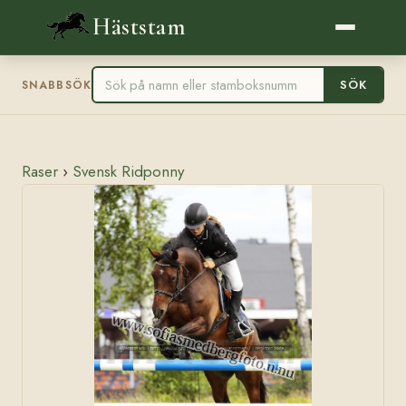
Häststam
SÖK
SNABBSÖK
Raser
›
Svensk Ridponny