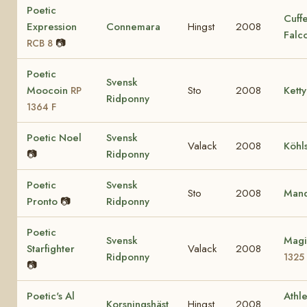
Poetic
Cuff
Expression
Connemara
Hingst
2008
Falc
📷
RCB 8
Poetic
Svensk
Moocoin
Sto
2008
Ketty
RP
Ridponny
1364 F
Poetic Noel
Svensk
Valack
2008
Köhl
📷
Ridponny
Poetic
Svensk
Sto
2008
Mand
Pronto
📷
Ridponny
Poetic
Svensk
Magi
Starfighter
Valack
2008
Ridponny
1325
📷
Poetic's Al
Athle
Korsningshäst
Hingst
2008