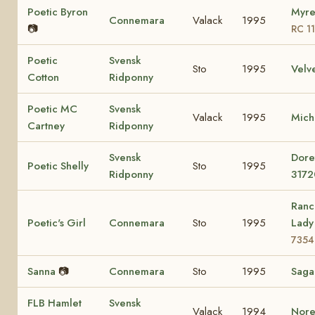
Poetic Byron
Myre
Connemara
Valack
1995
📷
RC 1
Poetic
Svensk
Sto
1995
Velv
Cotton
Ridponny
Poetic MC
Svensk
Valack
1995
Mich
Cartney
Ridponny
Svensk
Dore
Poetic Shelly
Sto
1995
Ridponny
3172
Ranc
Poetic's Girl
Connemara
Sto
1995
Lad
7354
Sanna
📷
Connemara
Sto
1995
Sag
FLB Hamlet
Svensk
Valack
1994
Nore