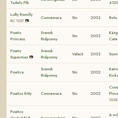
Tudelu Flb
412
Lofty Romilly
Connemara
Sto
2002
Rol
📷
RC 1257
Poetic
Svensk
Käxg
Sto
2002
Princess
Ridponny
Cate
Poetic
Svensk
Valack
2002
Sunn
Superman
📷
Ridponny
Svensk
Katr
Poetica
Sto
2002
Ridponny
Kick
Coo
Poetics Kitty
Connemara
Sto
2002
Plov
1038
Poetics
A wi