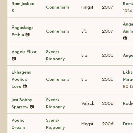
Rom Justice
Roma
Connemara
Hingst
2007
S
1324
Änga
Ängaskogs
Connemara
Sto
2007
Ani
Embla
📷
📷
Angels Eliza
Svensk
Sto
2006
Ange
📷
Ridponny
Ekhagens
Ekha
Poetic's
Connemara
Sto
2006
Mira
Love
📷
RC 1
Just Bobby
Svensk
Valack
2006
Rodi
Sparrow
📷
Ridponny
Poetic
Svensk
Hingst
2006
Dre
Dream
Ridponny