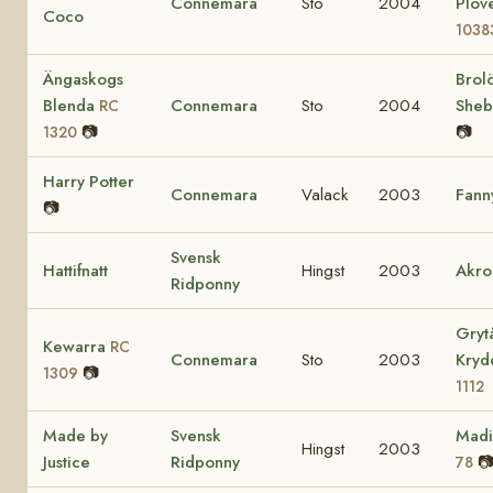
Connemara
Sto
2004
Plov
Coco
1038
Ängaskogs
Brol
Blenda
Connemara
Sto
2004
She
RC
📷
📷
1320
Harry Potter
Connemara
Valack
2003
Fann
📷
Svensk
Hattifnatt
Hingst
2003
Akro
Ridponny
Gryt
Kewarra
RC
Connemara
Sto
2003
Kry
📷
1309
1112
Made by
Svensk
Mad
Hingst
2003
Justice
Ridponny

78