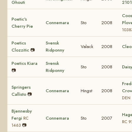
Ghouti
2101
Coo
Poetic's
Connemara
Sto
2008
Plov
Cherry Pie
1038
Poetics
Svensk
Valack
2008
Cleo
Clozzitic
📷
Ridponny
Poetics Kiara
Svensk
Sto
2008
Dais
📷
Ridponny
Fred
Springers
Connemara
Hingst
2008
Crow
Callisto
📷
DEN 
Bjennesby
Hage
Fergi
Connemara
Sto
2007
RC
RC 9
📷
1463