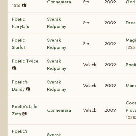
Connemara
Sto
2009
Gori
📷
1516
Poetic
Svensk
Sto
2009
Drea
Fairytale
Ridponny
Poetic
Svensk
Magi
Sto
2009
Starlet
Ridponny
1325
Poetic Twice
Svensk
Valack
2009
Poeti
📷
Ridponny
Poetic's
Svensk
Valack
2009
Mand
Dandy
📷
Ridponny
Coo
Poetic's Lille
Connemara
Valack
2009
Plov
Zeth
📷
1038
Poetic's
Svensk