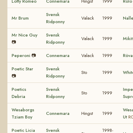
Lofty Romeo
Connemara
Hingst
1999
Rol
Svensk
Mr Brum
Valack
1999
Nall
Ridponny
Mr Nice Guy
Svensk
Valack
1999
Miki
📷
Ridponny
Peperoni
📷
Connemara
Valack
1999
Röva
Poetic Star
Svensk
Sto
1999
Whit
📷
Ridponny
Poetics
Svensk
Impe
Sto
1999
Debria
Ridponny
Supr
Wesaborgs
Wesa
Connemara
Hingst
1999
Tziam Boy
Ut
RC
Poetic Licia
Svensk
1998-