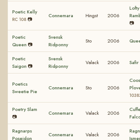
Lofty
Poetic Kelly
Connemara
Hingst
2006
Ram
📷
RC 108
📷
Poetic
Svensk
Sto
2006
Que
Queen
📷
Ridponny
Poetic
Svensk
Valack
2006
Safir
Saigon
📷
Ridponny
Coo
Poetics
Connemara
Sto
2006
Plov
Sweetie Pie
1038
Poetry Slam
Cuff
Connemara
Valack
2006
📷
Falc
Ragnarps
Ragn
Connemara
Valack
2006
Poseidon
Ism