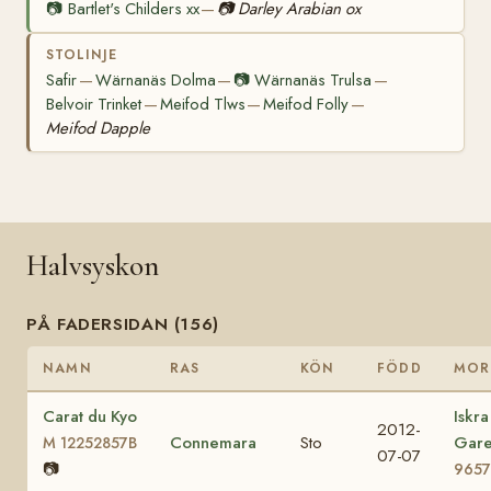
📷
Bartlet's Childers xx
📷
Darley Arabian ox
—
STOLINJE
Safir
Wärnanäs Dolma
📷
Wärnanäs Trulsa
—
—
—
Belvoir Trinket
Meifod Tlws
Meifod Folly
—
—
—
Meifod Dapple
Halvsyskon
PÅ FADERSIDAN (156)
NAMN
RAS
KÖN
FÖDD
MOR
Carat du Kyo
Iskra
2012-
Connemara
Sto
Gar
M 12252857B
07-07
📷
9657