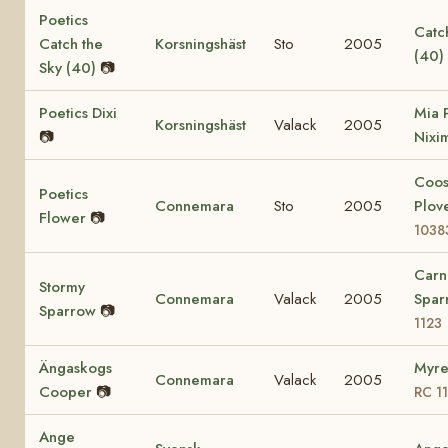
Poetics
Catch
Catch the
Korsningshäst
Sto
2005
(40)
Sky (40)
📷
Poetics Dixi
Mia 
Korsningshäst
Valack
2005
📷
Nixi
Coo
Poetics
Connemara
Sto
2005
Plov
Flower
📷
1038
Carn
Stormy
Connemara
Valack
2005
Spa
Sparrow
📷
1123
Ängaskogs
Myre
Connemara
Valack
2005
Cooper
📷
RC 1
Ange