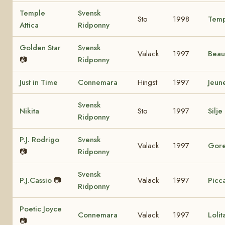
Temple
Svensk
Sto
1998
Temp
Attica
Ridponny
Golden Star
Svensk
Valack
1997
Beau
📷
Ridponny
Just in Time
Connemara
Hingst
1997
Jeun
Svensk
Nikita
Sto
1997
Silje
Ridponny
P.J. Rodrigo
Svensk
Valack
1997
Gore
📷
Ridponny
Svensk
P.J.Cassio
📷
Valack
1997
Picca
Ridponny
Poetic Joyce
Connemara
Valack
1997
Loli
📷