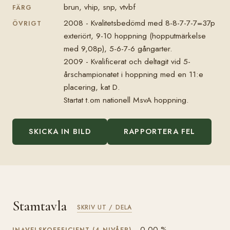
brun, vhip, snp, vtvbf
FÄRG
2008 - Kvalitetsbedömd med 8-8-7-7-7=37p
ÖVRIGT
exteriört, 9-10 hoppning (hopputmärkelse
med 9,08p), 5-6-7-6 gångarter.
2009 - Kvalificerat och deltagit vid 5-
årschampionatet i hoppning med en 11:e
placering, kat D.
Startat t.om nationell MsvA hoppning.
SKICKA IN BILD
RAPPORTERA FEL
Stamtavla
SKRIV UT / DELA
0,00 %
INAVELSKOEFFICIENT (4 NIVÅER)