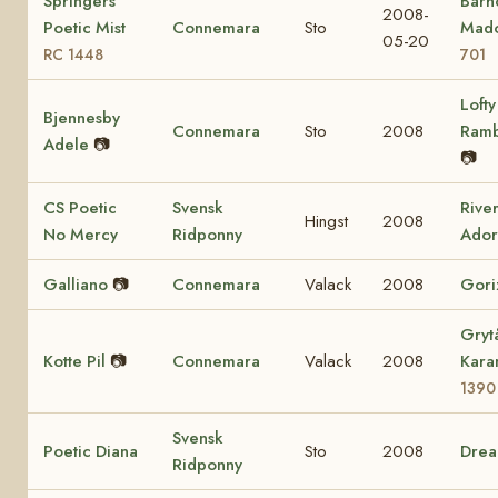
Springers
Barho
2008-
Poetic Mist
Connemara
Sto
Mad
05-20
RC 1448
701
Lofty
Bjennesby
Connemara
Sto
2008
Ram
Adele
📷
📷
CS Poetic
Svensk
Rive
Hingst
2008
No Mercy
Ridponny
Ador
Galliano
📷
Connemara
Valack
2008
Gori
Gryt
Kotte Pil
📷
Connemara
Valack
2008
Kara
1390
Svensk
Poetic Diana
Sto
2008
Dre
Ridponny