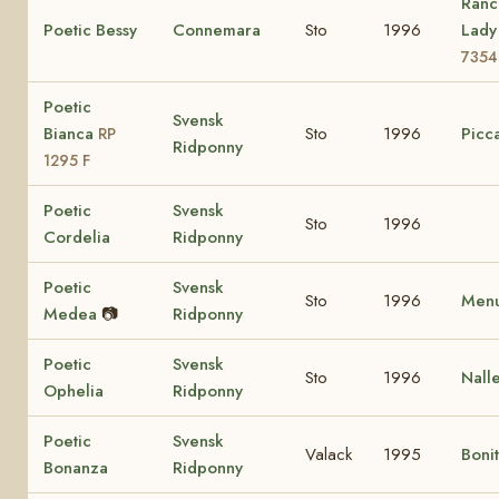
Ranc
Poetic Bessy
Connemara
Sto
1996
Lad
7354
Poetic
Svensk
Bianca
Sto
1996
Picca
RP
Ridponny
1295 F
Poetic
Svensk
Sto
1996
Cordelia
Ridponny
Poetic
Svensk
Sto
1996
Menu
Medea
📷
Ridponny
Poetic
Svensk
Sto
1996
Nall
Ophelia
Ridponny
Poetic
Svensk
Valack
1995
Boni
Bonanza
Ridponny