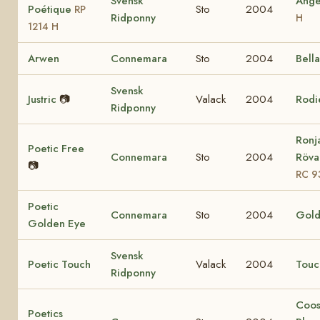
Svensk
Ang
Poétique
Sto
2004
RP
Ridponny
H
1214 H
Arwen
Connemara
Sto
2004
Bell
Svensk
Justric
📷
Valack
2004
Rodi
Ridponny
Ronj
Poetic Free
Connemara
Sto
2004
Rövar
📷
RC 9
Poetic
Connemara
Sto
2004
Gold
Golden Eye
Svensk
Poetic Touch
Valack
2004
Touc
Ridponny
Coo
Poetics