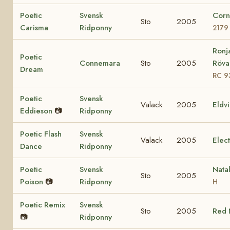
Poetic
Svensk
Corn
Sto
2005
Carisma
Ridponny
2179
Ronj
Poetic
Connemara
Sto
2005
Rövar
Dream
RC 9
Poetic
Svensk
Valack
2005
Eldv
Eddieson
📷
Ridponny
Poetic Flash
Svensk
Valack
2005
Elec
Dance
Ridponny
Poetic
Svensk
Nata
Sto
2005
Poison
📷
Ridponny
H
Poetic Remix
Svensk
Sto
2005
Red 
📷
Ridponny