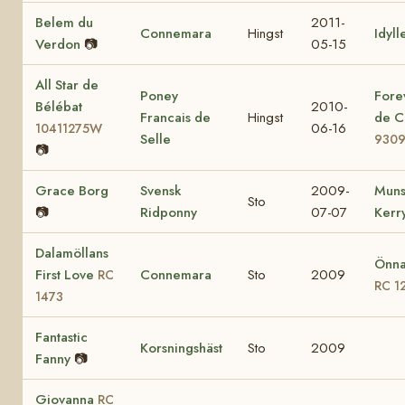
Belem du
2011-
Connemara
Hingst
Idyll
Verdon
📷
05-15
All Star de
Poney
Fore
Bélébat
2010-
Francais de
Hingst
de C
06-16
10411275W
Selle
930
📷
Grace Borg
Svensk
2009-
Muns
Sto
📷
Ridponny
07-07
Kerr
Dalamöllans
Önna
First Love
Connemara
Sto
2009
RC
RC 1
1473
Fantastic
Korsningshäst
Sto
2009
Fanny
📷
Giovanna
RC