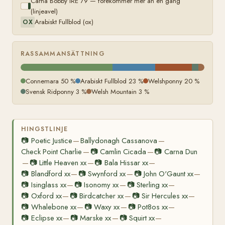
Carna Bobby IRE 79 — förekommer mer än en gång
(linjeavel)
Arabiskt Fullblod (ox)
OX
RASSAMMANSÄTTNING
Connemara 50 %
Arabiskt Fullblod 23 %
Welshponny 20 %
Svensk Ridponny 3 %
Welsh Mountain 3 %
HINGSTLINJE
📷
Poetic Justice
Ballydonagh Cassanova
—
—
Check Point Charlie
📷
Camlin Cicada
📷
Carna Dun
—
—
📷
Little Heaven xx
📷
Bala Hissar xx
—
—
—
📷
Blandford xx
📷
Swynford xx
📷
John O'Gaunt xx
—
—
—
📷
Isinglass xx
📷
Isonomy xx
📷
Sterling xx
—
—
—
📷
Oxford xx
📷
Birdcatcher xx
📷
Sir Hercules xx
—
—
—
📷
Whalebone xx
📷
Waxy xx
📷
Pot8os xx
—
—
—
📷
Eclipse xx
📷
Marske xx
📷
Squirt xx
—
—
—