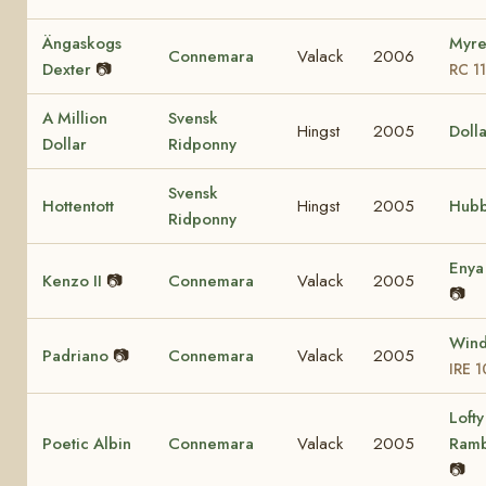
Ängaskogs
Myre
Connemara
Valack
2006
Dexter
📷
RC 1
A Million
Svensk
Hingst
2005
Dolla
Dollar
Ridponny
Svensk
Hottentott
Hingst
2005
Hubb
Ridponny
Eny
Kenzo II
📷
Connemara
Valack
2005
📷
Wind
Padriano
📷
Connemara
Valack
2005
IRE 
Lofty
Poetic Albin
Connemara
Valack
2005
Ram
📷