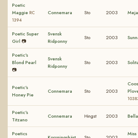
Poetic
Maggie
Connemara
Sto
2003
Mej
RC
1394
Poetic Super
Svensk
Sto
2003
Sunn
Girl
📷
Ridponny
Poetic's
Svensk
Blond Pearl
Sto
2003
Solit
Ridponny
📷
Coo
Poetic's
Connemara
Sto
2003
Plov
Honey Pie
1038
Poetic's
Connemara
Hingst
2003
Bell
Titzano
Poetics
Miss
Korsningshäst
Sto
2003