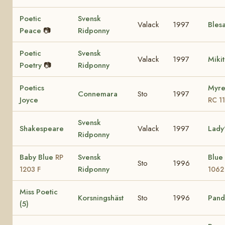
Poetic
Svensk
Valack
1997
Bles
Peace
📷
Ridponny
Poetic
Svensk
Valack
1997
Miki
Poetry
📷
Ridponny
Poetics
Myre
Connemara
Sto
1997
Joyce
RC 1
Svensk
Shakespeare
Valack
1997
Lady
Ridponny
Baby Blue
Svensk
Blue
RP
Sto
1996
Ridponny
1203 F
1062
Miss Poetic
Korsningshäst
Sto
1996
Pando
(5)