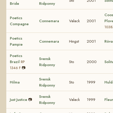
Sto
2001
Solit
Bride
Ridponny
Coo
Poetics
Connemara
Valack
2001
Plov
Compagne
1038
Poetics
Connemara
Hingst
2001
Röva
Pampie
Poetics
Svensk
Brazil
Sto
2000
Solit
RP
Ridponny
📷
1346 F
Svensk
Hilma
Sto
1999
Huld
Ridponny
Svensk
Just Justice
📷
Valack
1999
Fleur
Ridponny