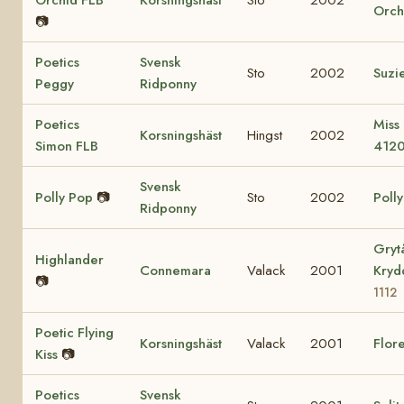
Orchid FLB
Korsningshäst
Sto
2002
Orch
📷
Poetics
Svensk
Sto
2002
Suzi
Peggy
Ridponny
Poetics
Miss
Korsningshäst
Hingst
2002
Simon FLB
412
Svensk
Polly Pop
📷
Sto
2002
Poll
Ridponny
Gryt
Highlander
Connemara
Valack
2001
Kry
📷
1112
Poetic Flying
Korsningshäst
Valack
2001
Flore
Kiss
📷
Poetics
Svensk