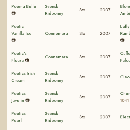
Poema Belle
Svensk
Blon
Sto
2007
📷
Ridponny
Ambi
Poetic
Lofty
Vanilla Ice
Connemara
Sto
2007
Ram
📷
📷
Poetic's
Cuff
Connemara
Sto
2007
Floura
📷
Falc
Poetics Irish
Svensk
Sto
2007
Cleo
Cream
Ridponny
Poetics
Svensk
Cher
Sto
2007
Juvelin
📷
Ridponny
1041
Poetics
Svensk
Sto
2007
Elec
Pearl
Ridponny