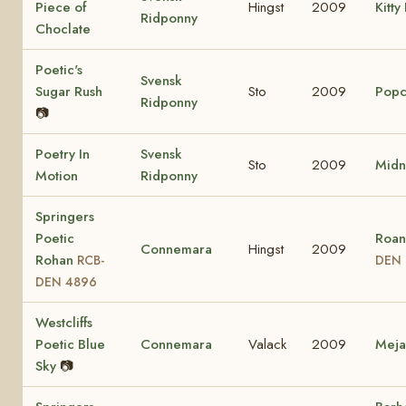
Piece of
Hingst
2009
Kitty
Ridponny
Choclate
Poetic's
Svensk
Sugar Rush
Sto
2009
Popc
Ridponny
📷
Poetry In
Svensk
Sto
2009
Midn
Motion
Ridponny
Springers
Poetic
Roan
Connemara
Hingst
2009
Rohan
RCB-
DEN 
DEN 4896
Westcliffs
Poetic Blue
Connemara
Valack
2009
Mej
Sky
📷