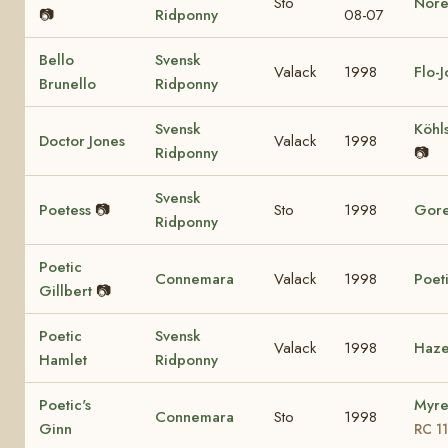
Sto
Nore
📷
Ridponny
08-07
Bello
Svensk
Valack
1998
Flo-
Brunello
Ridponny
Svensk
Köhl
Doctor Jones
Valack
1998
Ridponny
📷
Svensk
Poetess
📷
Sto
1998
Gore
Ridponny
Poetic
Connemara
Valack
1998
Poet
Gillbert
📷
Poetic
Svensk
Valack
1998
Haze
Hamlet
Ridponny
Poetic's
Myre
Connemara
Sto
1998
Ginn
RC 1