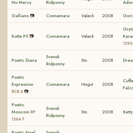
No Mercy
Ridponny
Ador
Galliano
📷
Connemara
Valack
2008
Gori
Gryt
Kotte Pil
📷
Connemara
Valack
2008
Kara
1390
Svensk
Poetic Diana
Sto
2008
Dre
Ridponny
Poetic
Cuff
Expression
Connemara
Hingst
2008
Falc
📷
RCB 8
Poetic
Svensk
Moocoin
Sto
2008
Ketty
RP
Ridponny
1364 F
Poetic Noel
Svensk