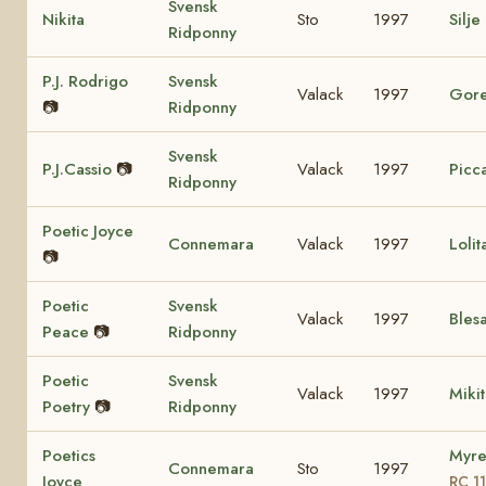
Svensk
Nikita
Sto
1997
Silje
Ridponny
P.J. Rodrigo
Svensk
Valack
1997
Gore
📷
Ridponny
Svensk
P.J.Cassio
📷
Valack
1997
Picca
Ridponny
Poetic Joyce
Connemara
Valack
1997
Loli
📷
Poetic
Svensk
Valack
1997
Bles
Peace
📷
Ridponny
Poetic
Svensk
Valack
1997
Miki
Poetry
📷
Ridponny
Poetics
Myre
Connemara
Sto
1997
Joyce
RC 1