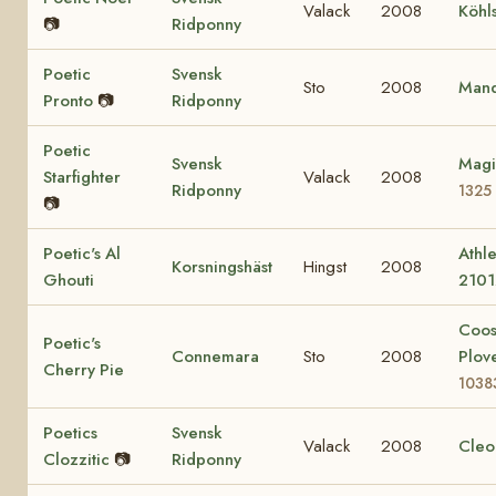
Valack
2008
Köhl
📷
Ridponny
Poetic
Svensk
Sto
2008
Mand
Pronto
📷
Ridponny
Poetic
Svensk
Magi
Starfighter
Valack
2008
Ridponny
1325
📷
Poetic's Al
Athle
Korsningshäst
Hingst
2008
Ghouti
2101
Coo
Poetic's
Connemara
Sto
2008
Plov
Cherry Pie
1038
Poetics
Svensk
Valack
2008
Cleo
Clozzitic
📷
Ridponny