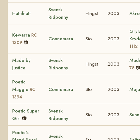
Svensk
Hattifnatt
Hingst
2003
Akro
Ridponny
Gryt
Kewarra
RC
Connemara
Sto
2003
Kry
📷
1309
1112
Made by
Svensk
Mad
Hingst
2003
Justice
Ridponny

78
Poetic
Maggie
Connemara
Sto
2003
Mej
RC
1394
Poetic Super
Svensk
Sto
2003
Sunn
Girl
📷
Ridponny
Poetic's
Svensk
Blond Pearl
Sto
2003
Solit