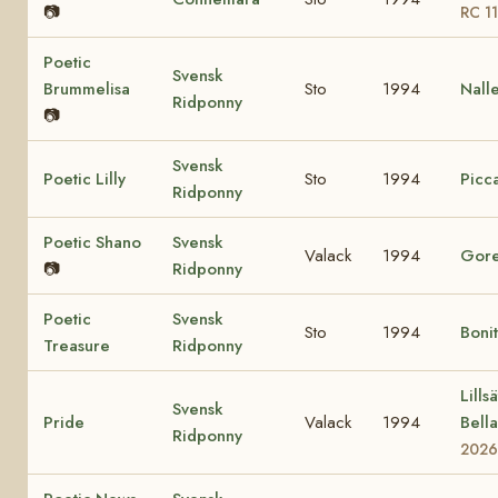
📷
RC 1
Poetic
Svensk
Brummelisa
Sto
1994
Nall
Ridponny
📷
Svensk
Poetic Lilly
Sto
1994
Picca
Ridponny
Poetic Shano
Svensk
Valack
1994
Gore
📷
Ridponny
Poetic
Svensk
Sto
1994
Boni
Treasure
Ridponny
Lills
Svensk
Pride
Valack
1994
Bell
Ridponny
2026