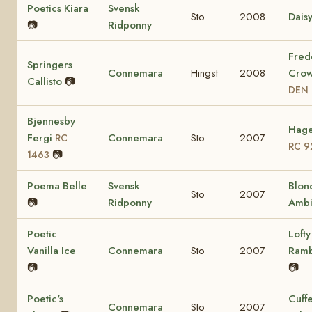
Poetics Kiara
Svensk
Sto
2008
Dais
📷
Ridponny
Fred
Springers
Connemara
Hingst
2008
Crow
Callisto
📷
DEN 
Bjennesby
Hage
Fergi
Connemara
Sto
2007
RC
RC 9
📷
1463
Poema Belle
Svensk
Blon
Sto
2007
📷
Ridponny
Ambi
Poetic
Lofty
Vanilla Ice
Connemara
Sto
2007
Ram
📷
📷
Poetic's
Cuff
Connemara
Sto
2007