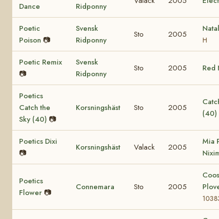
Valack
2005
Elec
Dance
Ridponny
Poetic
Svensk
Nata
Sto
2005
Poison
📷
Ridponny
H
Poetic Remix
Svensk
Sto
2005
Red 
📷
Ridponny
Poetics
Catch
Catch the
Korsningshäst
Sto
2005
(40)
Sky (40)
📷
Poetics Dixi
Mia 
Korsningshäst
Valack
2005
📷
Nixi
Coo
Poetics
Connemara
Sto
2005
Plov
Flower
📷
1038