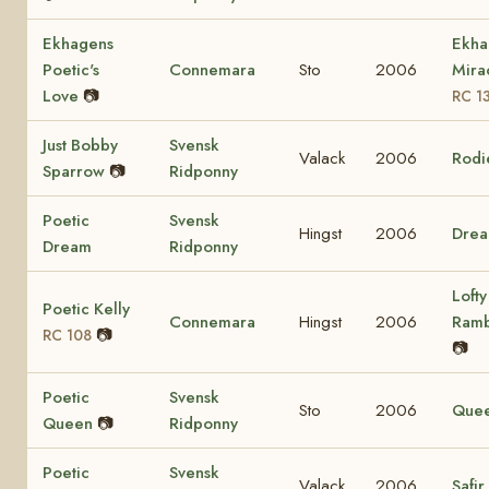
Ekhagens
Ekha
Poetic's
Connemara
Sto
2006
Mira
Love
📷
RC 1
Just Bobby
Svensk
Valack
2006
Rodi
Sparrow
📷
Ridponny
Poetic
Svensk
Hingst
2006
Dre
Dream
Ridponny
Lofty
Poetic Kelly
Connemara
Hingst
2006
Ram
📷
RC 108
📷
Poetic
Svensk
Sto
2006
Que
Queen
📷
Ridponny
Poetic
Svensk
Valack
2006
Safir