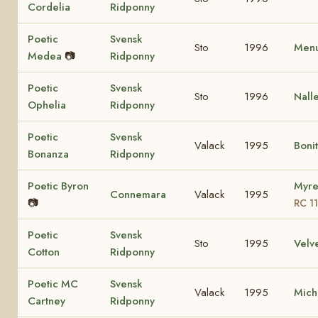
Cordelia
Ridponny
Poetic
Svensk
Sto
1996
Menu
Medea
📷
Ridponny
Poetic
Svensk
Sto
1996
Nall
Ophelia
Ridponny
Poetic
Svensk
Valack
1995
Boni
Bonanza
Ridponny
Poetic Byron
Myre
Connemara
Valack
1995
📷
RC 1
Poetic
Svensk
Sto
1995
Velv
Cotton
Ridponny
Poetic MC
Svensk
Valack
1995
Mich
Cartney
Ridponny