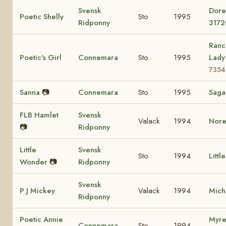
Svensk
Dore
Poetic Shelly
Sto
1995
Ridponny
3172
Ranc
Poetic's Girl
Connemara
Sto
1995
Lad
7354
Sanna
📷
Connemara
Sto
1995
Sag
FLB Hamlet
Svensk
Valack
1994
Nore
📷
Ridponny
Little
Svensk
Sto
1994
Littl
Wonder
📷
Ridponny
Svensk
P J Mickey
Valack
1994
Mich
Ridponny
Poetic Annie
Myre
Connemara
Sto
1994