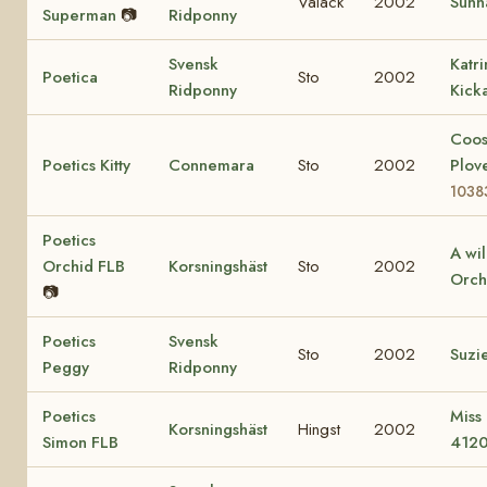
Valack
2002
Sunn
Superman
📷
Ridponny
Svensk
Katr
Poetica
Sto
2002
Ridponny
Kick
Coo
Poetics Kitty
Connemara
Sto
2002
Plov
1038
Poetics
A wi
Orchid FLB
Korsningshäst
Sto
2002
Orch
📷
Poetics
Svensk
Sto
2002
Suzi
Peggy
Ridponny
Poetics
Miss
Korsningshäst
Hingst
2002
Simon FLB
412