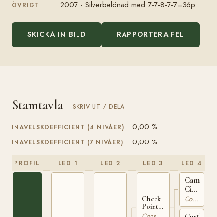
2007 - Silverbelönad med 7-7-8-7-7=36p.
ÖVRIGT
SKICKA IN BILD
RAPPORTERA FEL
Stamtavla
SKRIV UT / DELA
0,00 %
INAVELSKOEFFICIENT (4 NIVÅER)
0,00 %
INAVELSKOEFFICIENT (7 NIVÅER)
PROFIL
LED 1
LED 2
LED 3
LED 4
Camlin
Cicada
IRE
Connemara
Check
Point
119
Charlie
Connemara
Castleto