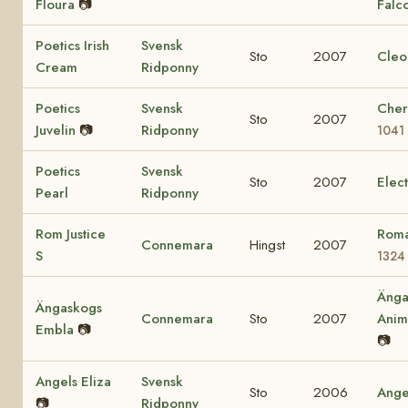
Floura
📷
Falc
Poetics Irish
Svensk
Sto
2007
Cleo
Cream
Ridponny
Poetics
Svensk
Cher
Sto
2007
Juvelin
📷
Ridponny
1041
Poetics
Svensk
Sto
2007
Elec
Pearl
Ridponny
Rom Justice
Roma
Connemara
Hingst
2007
S
1324
Änga
Ängaskogs
Connemara
Sto
2007
Ani
Embla
📷
📷
Angels Eliza
Svensk
Sto
2006
Ange
📷
Ridponny