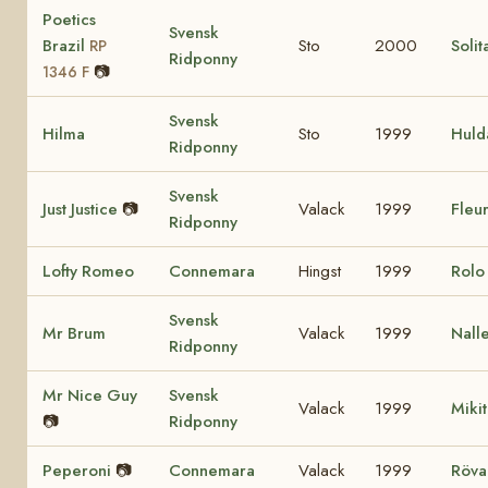
Poetics
Svensk
Brazil
Sto
2000
Solit
RP
Ridponny
📷
1346 F
Svensk
Hilma
Sto
1999
Huld
Ridponny
Svensk
Just Justice
📷
Valack
1999
Fleur
Ridponny
Lofty Romeo
Connemara
Hingst
1999
Rol
Svensk
Mr Brum
Valack
1999
Nall
Ridponny
Mr Nice Guy
Svensk
Valack
1999
Miki
📷
Ridponny
Peperoni
📷
Connemara
Valack
1999
Röva