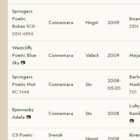
Springers
Poetic
Roan
Connemara
Hingst
2009
Rohan
RCB-
DEN 
DEN 4896
Westcliffs
Poetic Blue
Connemara
Valack
2009
Mej
Sky
📷
Springers
Barho
2008-
Poetic Mist
Connemara
Sto
Mad
05-20
RC 1448
701
Lofty
Bjennesby
Connemara
Sto
2008
Ram
Adele
📷
📷
CS Poetic
Svensk
Rive
Hingst
2008