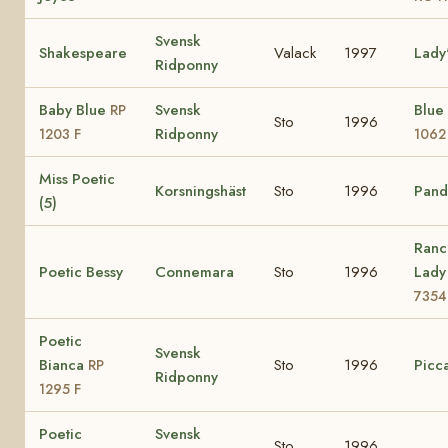
Svensk
Shakespeare
Valack
1997
Lady
Ridponny
Baby Blue
Svensk
Blue
RP
Sto
1996
Ridponny
1203 F
1062
Miss Poetic
Korsningshäst
Sto
1996
Pando
(5)
Ranc
Poetic Bessy
Connemara
Sto
1996
Lad
7354
Poetic
Svensk
Bianca
Sto
1996
Picca
RP
Ridponny
1295 F
Poetic
Svensk
Sto
1996