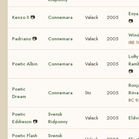
Eny
Kenzo II
📷
Connemara
Valack
2005
📷
Wind
Padriano
📷
Connemara
Valack
2005
IRE 
Lofty
Poetic Albin
Connemara
Valack
2005
Ram
📷
Ronj
Poetic
Connemara
Sto
2005
Rövar
Dream
RC 9
Poetic
Svensk
Valack
2005
Eldv
Eddieson
📷
Ridponny
Poetic Flash
Svensk