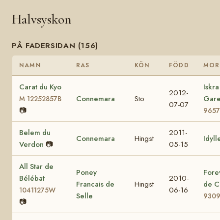
Halvsyskon
PÅ FADERSIDAN (156)
NAMN
RAS
KÖN
FÖDD
MOR
Carat du Kyo
Iskra
2012-
Connemara
Sto
Gar
M 12252857B
07-07
📷
9657
Belem du
2011-
Connemara
Hingst
Idyll
Verdon
📷
05-15
All Star de
Poney
Fore
Bélébat
2010-
Francais de
Hingst
de C
06-16
10411275W
Selle
930
📷