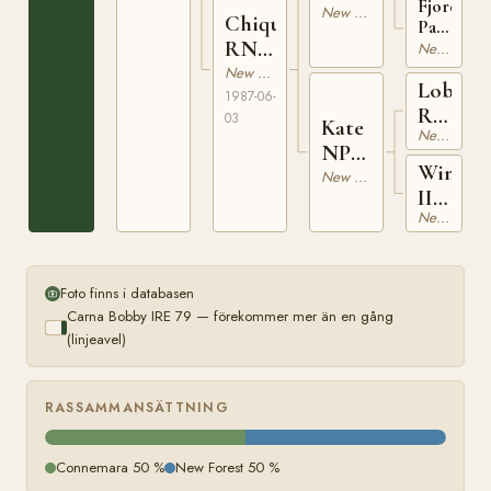
Fjordens
626
New Forest
Chiquita
Panshon
RNF
NPA
New Forest
364
1781
New Forest
Lobsan
1987-06-
RNF
03
Kate
New Forest
41
NPA
Windy
781
New Forest
II
New Forest
RNF
620
Foto finns i databasen
Carna Bobby IRE 79 — förekommer mer än en gång
(linjeavel)
RASSAMMANSÄTTNING
Connemara 50 %
New Forest 50 %