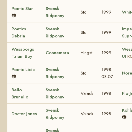
Poetic Star
Svensk
Sto
1999
Whit
📷
Ridponny
Poetics
Svensk
Impe
Sto
1999
Debria
Ridponny
Supr
Wesaborgs
Wesa
Connemara
Hingst
1999
Tziam Boy
Ut
RC
Poetic Licia
Svensk
1998-
Sto
Nore
📷
Ridponny
08-07
Bello
Svensk
Valack
1998
Flo-
Brunello
Ridponny
Svensk
Köhl
Doctor Jones
Valack
1998
Ridponny
📷
Svensk