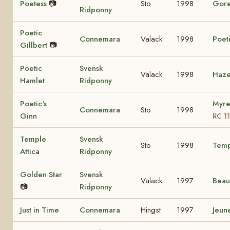
Poetess
📷
Sto
1998
Gore
Ridponny
Poetic
Connemara
Valack
1998
Poet
Gillbert
📷
Poetic
Svensk
Valack
1998
Haze
Hamlet
Ridponny
Poetic's
Myre
Connemara
Sto
1998
Ginn
RC 1
Temple
Svensk
Sto
1998
Temp
Attica
Ridponny
Golden Star
Svensk
Valack
1997
Beau
📷
Ridponny
Just in Time
Connemara
Hingst
1997
Jeun