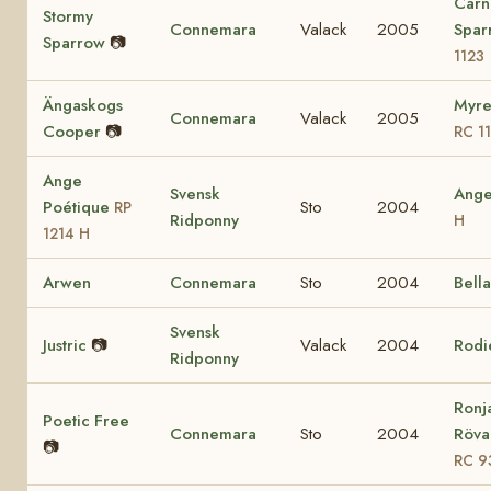
Carn
Stormy
Connemara
Valack
2005
Spa
Sparrow
📷
1123
Ängaskogs
Myre
Connemara
Valack
2005
Cooper
📷
RC 1
Ange
Svensk
Ang
Poétique
Sto
2004
RP
Ridponny
H
1214 H
Arwen
Connemara
Sto
2004
Bell
Svensk
Justric
📷
Valack
2004
Rodi
Ridponny
Ronj
Poetic Free
Connemara
Sto
2004
Rövar
📷
RC 9