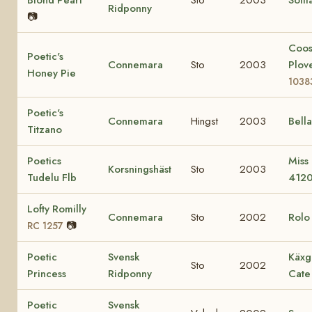
Ridponny
📷
Coo
Poetic's
Connemara
Sto
2003
Plov
Honey Pie
1038
Poetic's
Connemara
Hingst
2003
Bell
Titzano
Poetics
Miss
Korsningshäst
Sto
2003
Tudelu Flb
412
Lofty Romilly
Connemara
Sto
2002
Rol
📷
RC 1257
Poetic
Svensk
Käxg
Sto
2002
Princess
Ridponny
Cate
Poetic
Svensk