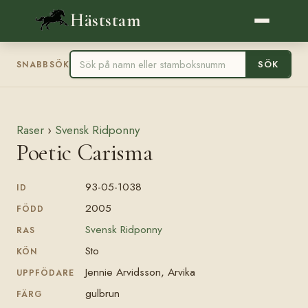
Häststam
SÖK
SNABBSÖK
Raser
›
Svensk Ridponny
Poetic Carisma
93-05-1038
ID
2005
FÖDD
Svensk Ridponny
RAS
Sto
KÖN
Jennie Arvidsson, Arvika
UPPFÖDARE
gulbrun
FÄRG