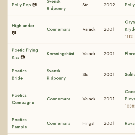
Svensk
Polly Pop
📷
Sto
2002
Poll
Ridponny
Gryt
Highlander
Connemara
Valack
2001
Kry
📷
1112
Poetic Flying
Korsningshäst
Valack
2001
Flore
Kiss
📷
Poetics
Svensk
Sto
2001
Solit
Bride
Ridponny
Coo
Poetics
Connemara
Valack
2001
Plov
Compagne
1038
Poetics
Connemara
Hingst
2001
Röva
Pampie