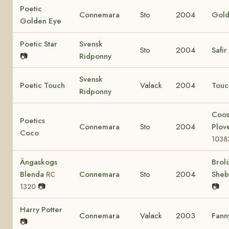
Poetic
Connemara
Sto
2004
Gold
Golden Eye
Poetic Star
Svensk
Sto
2004
Safir
📷
Ridponny
Svensk
Poetic Touch
Valack
2004
Touc
Ridponny
Coo
Poetics
Connemara
Sto
2004
Plov
Coco
1038
Ängaskogs
Brol
Blenda
Connemara
Sto
2004
She
RC
📷
📷
1320
Harry Potter
Connemara
Valack
2003
Fann
📷