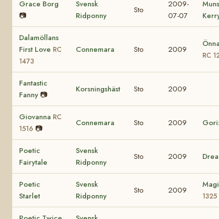
Grace Borg
Svensk
2009-
Muns
Sto
📷
Ridponny
07-07
Kerr
Dalamöllans
Önna
First Love
Connemara
Sto
2009
RC
RC 1
1473
Fantastic
Korsningshäst
Sto
2009
Fanny
📷
Giovanna
RC
Connemara
Sto
2009
Gori
📷
1516
Poetic
Svensk
Sto
2009
Drea
Fairytale
Ridponny
Poetic
Svensk
Magi
Sto
2009
Starlet
Ridponny
1325
Poetic Twice
Svensk