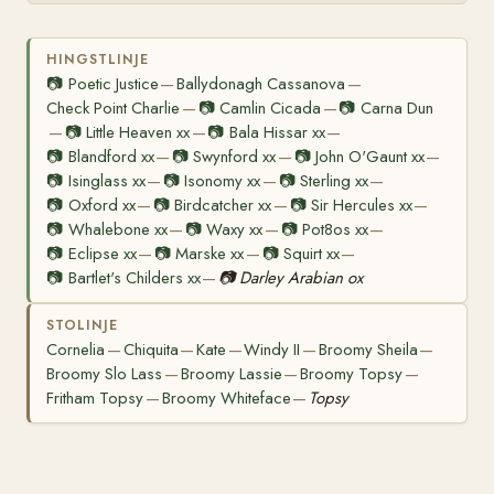
HINGSTLINJE
📷
Poetic Justice
Ballydonagh Cassanova
—
—
Check Point Charlie
📷
Camlin Cicada
📷
Carna Dun
—
—
📷
Little Heaven xx
📷
Bala Hissar xx
—
—
—
📷
Blandford xx
📷
Swynford xx
📷
John O'Gaunt xx
—
—
—
📷
Isinglass xx
📷
Isonomy xx
📷
Sterling xx
—
—
—
📷
Oxford xx
📷
Birdcatcher xx
📷
Sir Hercules xx
—
—
—
📷
Whalebone xx
📷
Waxy xx
📷
Pot8os xx
—
—
—
📷
Eclipse xx
📷
Marske xx
📷
Squirt xx
—
—
—
📷
Bartlet's Childers xx
📷
Darley Arabian ox
—
STOLINJE
Cornelia
Chiquita
Kate
Windy II
Broomy Sheila
—
—
—
—
—
Broomy Slo Lass
Broomy Lassie
Broomy Topsy
—
—
—
Fritham Topsy
Broomy Whiteface
Topsy
—
—