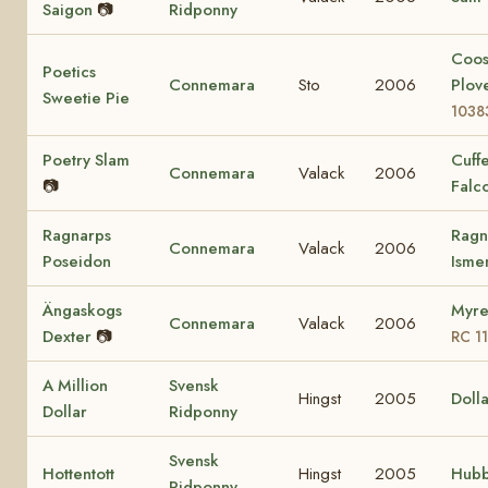
Saigon
📷
Ridponny
Coo
Poetics
Connemara
Sto
2006
Plov
Sweetie Pie
1038
Poetry Slam
Cuff
Connemara
Valack
2006
📷
Falc
Ragnarps
Ragn
Connemara
Valack
2006
Poseidon
Ism
Ängaskogs
Myre
Connemara
Valack
2006
Dexter
📷
RC 1
A Million
Svensk
Hingst
2005
Dolla
Dollar
Ridponny
Svensk
Hottentott
Hingst
2005
Hubb
Ridponny