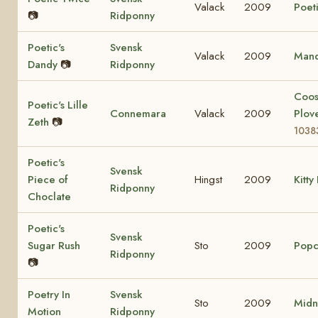
Valack
2009
Poeti
📷
Ridponny
Poetic's
Svensk
Valack
2009
Mand
Dandy
📷
Ridponny
Coo
Poetic's Lille
Connemara
Valack
2009
Plov
Zeth
📷
1038
Poetic's
Svensk
Piece of
Hingst
2009
Kitty
Ridponny
Choclate
Poetic's
Svensk
Sugar Rush
Sto
2009
Popc
Ridponny
📷
Poetry In
Svensk
Sto
2009
Midn
Motion
Ridponny