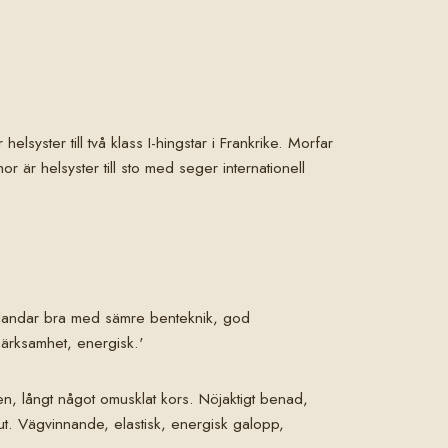
ster till två klass I-hingstar i Frankrike. Morfar
 är helsyster till sto med seger internationell
blandar bra med sämre benteknik, god
ärksamhet, energisk.'
en, långt något omusklat kors. Nöjaktigt benad,
ut. Vägvinnande, elastisk, energisk galopp,