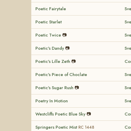
Poetic Fairytale
Sv
Poetic Starlet
Sv
Poetic Twice
📷
Sv
Poetic's Dandy
📷
Sv
Poetic's Lille Zeth
📷
Co
Poetic's Piece of Choclate
Sv
Poetic's Sugar Rush
📷
Sv
Poetry In Motion
Sv
Westcliffs Poetic Blue Sky
📷
Co
Springers Poetic Mist
Co
RC 1448