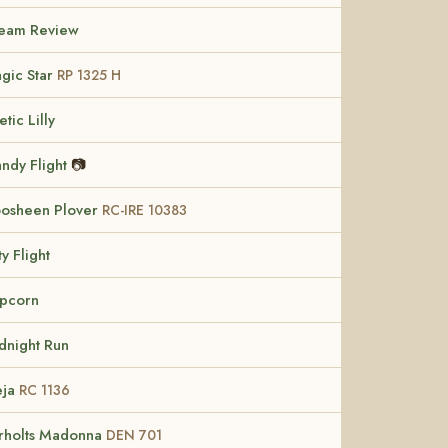
eam Review
gic Star
RP 1325 H
tic Lilly
ndy Flight
📷
osheen Plover
RC-IRE 10383
ty Flight
pcorn
dnight Run
ja
RC 1136
rholts Madonna
DEN 701