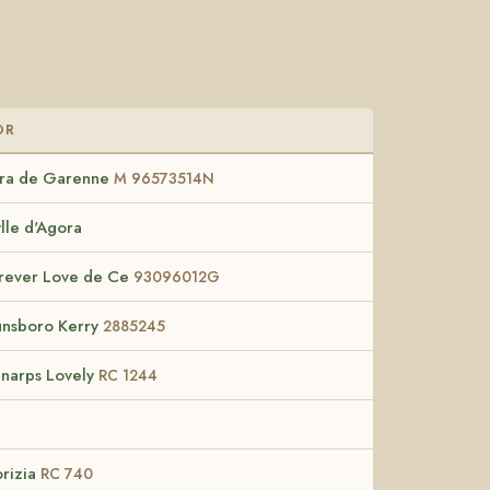
OR
kra de Garenne
M 96573514N
ylle d'Agora
rever Love de Ce
93096012G
nsboro Kerry
2885245
narps Lovely
RC 1244
rizia
RC 740