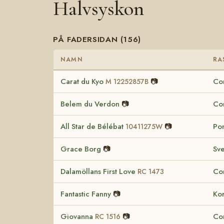
Halvsyskon
PÅ FADERSIDAN (156)
NAMN
RA
Carat du Kyo
📷
Co
M 12252857B
Belem du Verdon
📷
Co
All Star de Bélébat
📷
Pon
10411275W
Grace Borg
📷
Sv
Dalamöllans First Love
Co
RC 1473
Fantastic Fanny
📷
Kor
Giovanna
📷
Co
RC 1516