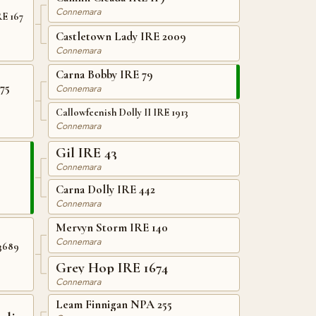
Connemara
RE 167
Castletown Lady IRE 2009
Connemara
Carna Bobby IRE 79
75
Connemara
Callowfeenish Dolly II IRE 1913
Connemara
Gil IRE 43
Connemara
Carna Dolly IRE 442
Connemara
Mervyn Storm IRE 140
Connemara
3689
Grey Hop IRE 1674
Connemara
Leam Finnigan NPA 255