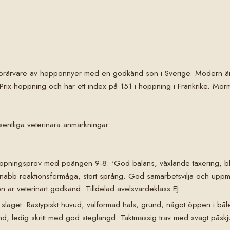
rärvare av hopponnyer med en godkänd son i Sverige. Modern är helsy
Prix-hoppning och har ett index på 151 i hoppning i Frankrike. Mormor
äsentliga veterinära anmärkningar.
shoppningsprov med poängen 9-8: 'God balans, växlande taxering, 
snabb reaktionsförmåga, stort språng. God samarbetsvilja och uppm
n är veterinärt godkänd. Tilldelad avelsvärdeklass EJ.
 slaget. Rastypiskt huvud, välformad hals, grund, något öppen i bål
änd, ledig skritt med god steglängd. Taktmässig trav med svagt påskj