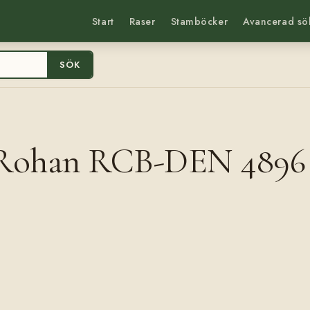
Start
Raser
Stamböcker
Avancerad sö
SÖK
c Rohan RCB-DEN 4896