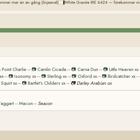
mmer mer än en gång (linjeavel)
White Granite IRE 6424 — förekommer mer
 Point Charlie
📷
Camlin Cicada
📷
Carna Dun
📷
Little Heaven xx
—
—
—
xx
📷
Isonomy xx
📷
Sterling xx
📷
Oxford xx
📷
Birdcatcher xx
—
—
—
—
—
Squirt xx
📷
Bartlet's Childers xx
📷
Darley Arabian ox
—
—
 Taggart
Macon
Seacon
—
—