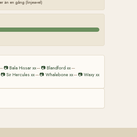
 än en gång (linjeavel)
📷
Bala Hissar xx
📷
Blandford xx
—
—
—
📷
Sir Hercules xx
📷
Whalebone xx
📷
Waxy xx
—
—