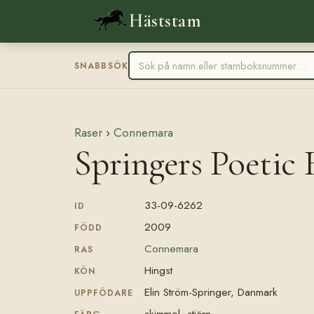
Häststam
SNABBSÖK
Raser
›
Connemara
Springers Poeti
33-09-6262
ID
2009
FÖDD
Connemara
RAS
Hingst
KÖN
Elin Ström-Springer, Danmark
UPPFÖDARE
skimmel, stjärn