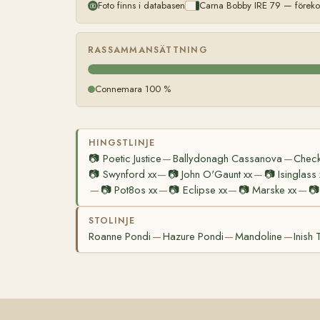
Foto finns i databasen
Carna Bobby IRE 79 — föreko
RASSAMMANSÄTTNING
Connemara 100 %
HINGSTLINJE
📷
Poetic Justice
Ballydonagh Cassanova
Check
—
—
📷
Swynford xx
📷
John O'Gaunt xx
📷
Isinglass 
—
—
📷
Pot8os xx
📷
Eclipse xx
📷
Marske xx
📷
—
—
—
—
STOLINJE
Roanne Pondi
Hazure Pondi
Mandoline
Inish
—
—
—