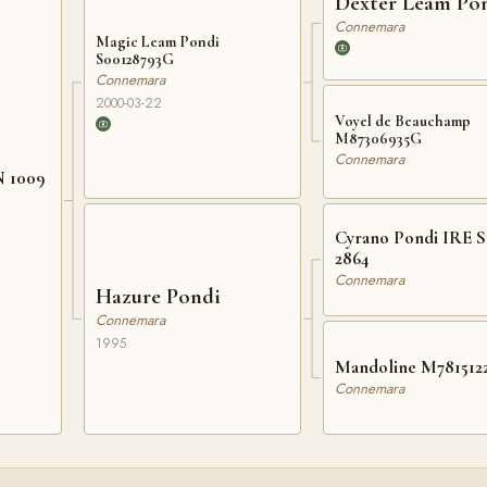
Dexter Leam Po
Connemara
Magic Leam Pondi
S00128793G
Connemara
2000-03-22
Voyel de Beauchamp
M87306935G
Connemara
 1009
Cyrano Pondi IRE S
2864
Connemara
Hazure Pondi
Connemara
1995
Mandoline M781512
Connemara