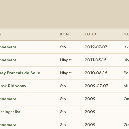
S
KÖN
FÖDD
M
nnemara
Sto
2012-07-07
Is
nnemara
Hingst
2011-05-15
Id
ey Francais de Selle
Hingst
2010-06-16
Fo
ensk Ridponny
Sto
2009-07-07
Mu
nnemara
Sto
2009
Ön
sningshäst
Sto
2009
nnemara
Sto
2009
Go