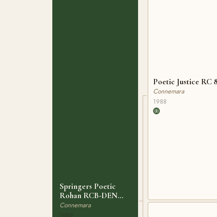
Poetic Justice RC 
Connemara
1988
Springers Poetic
Rohan RCB-DEN
4896
Connemara
2009