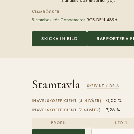
stundtals obalanserad (7p).
STAMBÖCKER
B-stambok för Connemaror
RCB-DEN 4896
SKICKA IN BILD
RAPPORTERA F
Stamtavla
SKRIV UT / DELA
0,00 %
INAVELSKOEFFICIENT (4 NIVÅER)
7,26 %
INAVELSKOEFFICIENT (7 NIVÅER)
PROFIL
LED 1