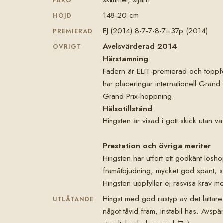
FÄRG
148-20 cm
HÖJD
EJ (2014) 8-7-7-8-7=37p (2014)
PREMIERAD
Avelsvärderad 2014
ÖVRIGT
Härstamning
Fadern är ELIT-premierad och toppfö
har placeringar internationell Grand 
Grand Prix-hoppning.
Hälsotillstånd
Hingsten är visad i gott skick utan v
Prestation och övriga meriter
Hingsten har utfört ett godkänt lö
framåtbjudning, mycket god spänt, 
Hingsten uppfyller ej rasvisa krav me
Hingst med god rastyp av det lättare
UTLÅTANDE
något tåvid fram, instabil has. Avsp