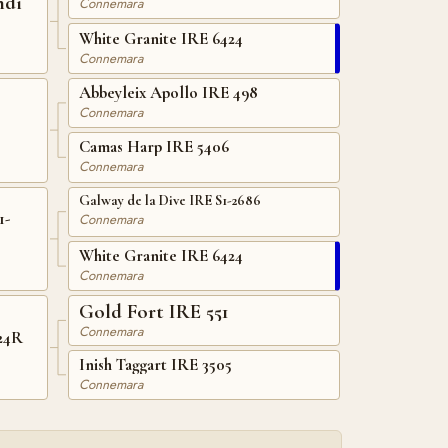
ndi
Connemara
White Granite IRE 6424
Connemara
Abbeyleix Apollo IRE 498
Connemara
Camas Harp IRE 5406
Connemara
Galway de la Dive IRE S1-2686
1-
Connemara
White Granite IRE 6424
Connemara
Gold Fort IRE 551
Connemara
24R
Inish Taggart IRE 3505
Connemara