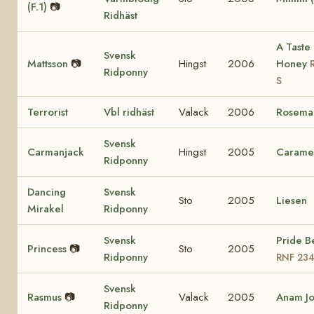
(F.1)
📷
Ridhäst
A Taste 
Svensk
Mattsson
📷
Hingst
2006
Honey
Ridponny
S
Terrorist
Vbl ridhäst
Valack
2006
Rosema
Svensk
Carmanjack
Hingst
2005
Carame
Ridponny
Dancing
Svensk
Sto
2005
Liesen
Mirakel
Ridponny
Svensk
Pride B
Princess
📷
Sto
2005
Ridponny
RNF 23
Svensk
Rasmus
📷
Valack
2005
Anam J
Ridponny