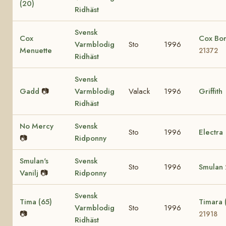
(20)
Ridhäst
Svensk
Cox
Cox Bo
Varmblodig
Sto
1996
Menuette
21372
Ridhäst
Svensk
Gadd
📷
Varmblodig
Valack
1996
Griffith
Ridhäst
No Mercy
Svensk
Sto
1996
Electra
📷
Ridponny
Smulan's
Svensk
Sto
1996
Smulan
Vanilj
📷
Ridponny
Svensk
Tima (65)
Timara 
Varmblodig
Sto
1996
📷
21918
Ridhäst