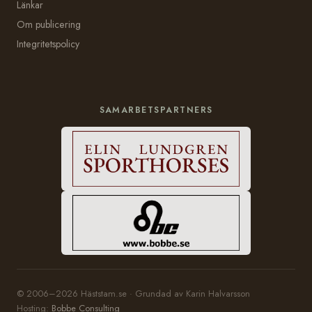
Länkar
Om publicering
Integritetspolicy
SAMARBETSPARTNERS
© 2006–2026 Häststam.se · Grundad av Karin Halvarsson
Hosting:
Bobbe Consulting