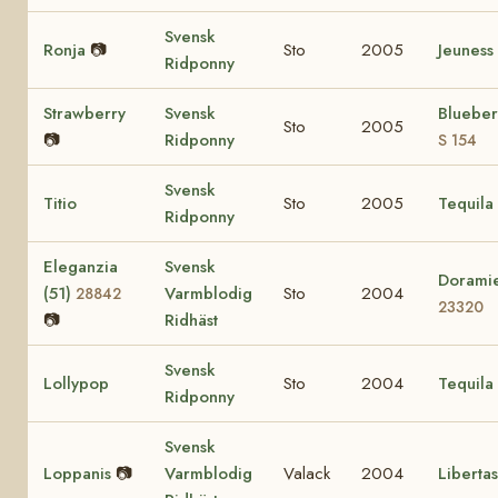
Svensk
Ronja
📷
Sto
2005
Jeuness
Ridponny
Strawberry
Svensk
Bluebe
Sto
2005
📷
Ridponny
S 154
Svensk
Titio
Sto
2005
Tequila
Ridponny
Eleganzia
Svensk
Doramie
(51)
Varmblodig
Sto
2004
28842
23320
📷
Ridhäst
Svensk
Lollypop
Sto
2004
Tequila
Ridponny
Svensk
Loppanis
📷
Varmblodig
Valack
2004
Libertas