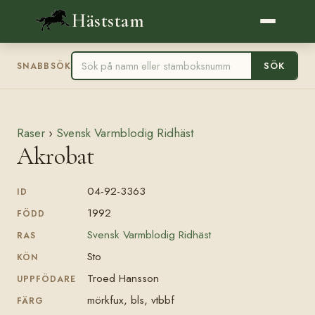
Häststam
SÖK
SNABBSÖK
Raser
›
Svensk Varmblodig Ridhäst
Akrobat
04-92-3363
ID
1992
FÖDD
Svensk Varmblodig Ridhäst
RAS
Sto
KÖN
Troed Hansson
UPPFÖDARE
mörkfux, bls, vtbbf
FÄRG