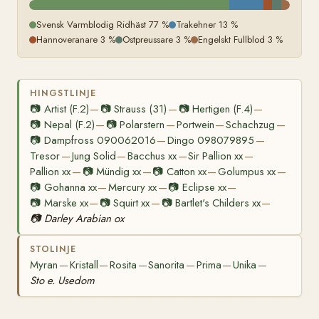
Svensk Varmblodig Ridhäst 77 %
Trakehner 13 %
Hannoveranare 3 %
Ostpreussare 3 %
Engelskt Fullblod 3 %
HINGSTLINJE
📷
Artist (F.2)
📷
Strauss (31)
📷
Hertigen (F.4)
—
—
—
📷
Nepal (F.2)
📷
Polarstern
Portwein
Schachzug
—
—
—
—
📷
Dampfross 090062016
Dingo 098079895
—
—
Tresor
Jung Solid
Bacchus xx
Sir Pallion xx
—
—
—
—
Pallion xx
📷
Mündig xx
📷
Catton xx
Golumpus xx
—
—
—
—
📷
Gohanna xx
Mercury xx
📷
Eclipse xx
—
—
—
📷
Marske xx
📷
Squirt xx
📷
Bartlet's Childers xx
—
—
—
📷
Darley Arabian ox
STOLINJE
Myran
Kristall
Rosita
Sanorita
Prima
Unika
—
—
—
—
—
—
Sto e. Usedom