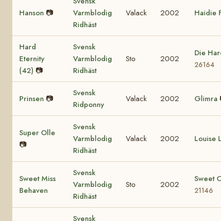
Svensk
Hanson
📷
Varmblodig
Valack
2002
Haidie 
Ridhäst
Hard
Svensk
Die Har
Eternity
Varmblodig
Sto
2002
26164
(42)
📷
Ridhäst
Svensk
Prinsen
📷
Valack
2002
Glimra
Ridponny
Svensk
Super Olle
Varmblodig
Valack
2002
Louise 
📷
Ridhäst
Svensk
Sweet Miss
Sweet 
Varmblodig
Sto
2002
Behaven
21146
Ridhäst
Svensk