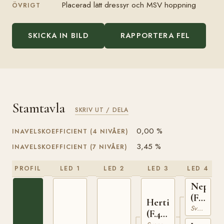
Placerad lätt dressyr och MSV hoppning
ÖVRIGT
SKICKA IN BILD
RAPPORTERA FEL
Stamtavla
SKRIV UT / DELA
0,00 %
INAVELSKOEFFICIENT (4 NIVÅER)
3,45 %
INAVELSKOEFFICIENT (7 NIVÅER)
PROFIL
LED 1
LED 2
LED 3
LED 4
Nepal
(F.2)
Hertigen
390
Svensk Varmblodig Ridhäst
(F.4)