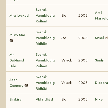
Svensk
Am I
Miss Lyckad
Varmblodig
Sto
2003
Marvel
Ridhäst
Svensk
Missy Star
Varmblodig
Sto
2003
Sissel
2
📷
Ridhäst
Mr
Svensk
Dabhand
Varmblodig
Valack
2003
Sindy
Dibs
Ridhäst
Svensk
Sean
Varmblodig
Valack
2003
Diadora
Connery
📷
Ridhäst
Shakira
Vbl ridhäst
Sto
2003
Nike