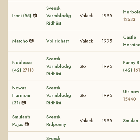
Svensk
Herbola
Ironi (55)
📷
Varmblodig
Valack
1995
12633
Ridhäst
Castle
Matcho
📷
Vbl ridhäst
Valack
1995
Heroin
Svensk
Noblesse
Fanny B
Varmblodig
Sto
1995
(42)
(42)
27113
16
Ridhäst
Nowas
Svensk
Utrinow
Harmoni
Varmblodig
Sto
1995
15440
(31)
📷
Ridhäst
Smulan's
Svensk
Valack
1995
Smulan
Pajas
📷
Ridponny
Svensk