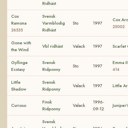
Ridhäst
Cox
Svensk
Cox Ar
Ramona
Varmblodig
Sto
1997
25002
Ridhäst
26535
Gone with
Vbl ridhäst
Valack
1997
Scarlet
the Wind
Gyllinge
Svensk
Emma I
Sto
1997
Ecstasy
Ridponny
414
Little
Svensk
Valack
1997
Little A
Shadow
Ridponny
Finsk
1996-
Curioso
Valack
Juniper'
Ridponny
09-12
Svensk