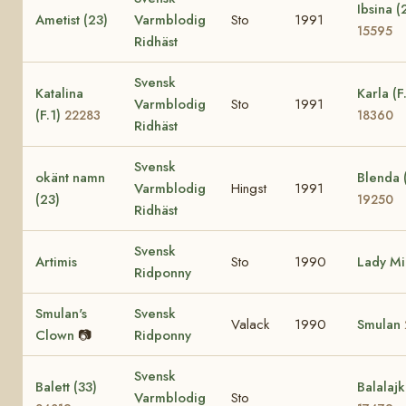
Ibsina (
Ametist (23)
Varmblodig
Sto
1991
15595
Ridhäst
Svensk
Katalina
Karla (F
Varmblodig
Sto
1991
(F.1)
22283
18360
Ridhäst
Svensk
okänt namn
Blenda 
Varmblodig
Hingst
1991
(23)
19250
Ridhäst
Svensk
Artimis
Sto
1990
Lady Mi
Ridponny
Smulan's
Svensk
Valack
1990
Smulan
Clown
📷
Ridponny
Svensk
Balett (33)
Balalajk
Varmblodig
Sto