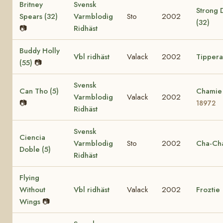
Britney
Svensk
Strong 
Spears (32)
Varmblodig
Sto
2002
(32)
📷
Ridhäst
Buddy Holly
Vbl ridhäst
Valack
2002
Tippera
(55)
📷
Svensk
Can Tho (5)
Chamie 
Varmblodig
Valack
2002
📷
18972
Ridhäst
Svensk
Ciencia
Varmblodig
Sto
2002
Cha-Cha
Doble (5)
Ridhäst
Flying
Without
Vbl ridhäst
Valack
2002
Froztie
Wings
📷