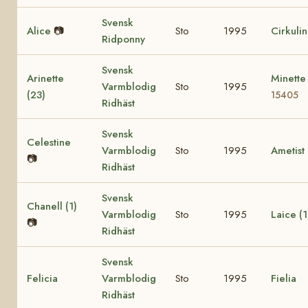
Svensk
Alice
📷
Sto
1995
Cirkuli
Ridponny
Svensk
Arinette
Minette
Varmblodig
Sto
1995
(23)
15405
Ridhäst
Svensk
Celestine
Varmblodig
Sto
1995
Ametist
📷
Ridhäst
Svensk
Chanell (1)
Varmblodig
Sto
1995
Laice (1
📷
Ridhäst
Svensk
Felicia
Varmblodig
Sto
1995
Fielia
Ridhäst