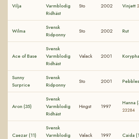
Vilja
Varmblodig
Sto
2002
Vinjett
Ridhäst
Svensk
Wilma
Sto
2002
Rut
Ridponny
Svensk
Ace of Base
Varmblodig
Valack
2001
Korypha
Ridhäst
Sunny
Svensk
Sto
2001
Pebble
Surprice
Ridponny
Svensk
Hanna (
Aron (35)
Varmblodig
Hingst
1997
23284
Ridhäst
Svensk
Caezar (11)
Varmblodig
Valack
1997
Caida (