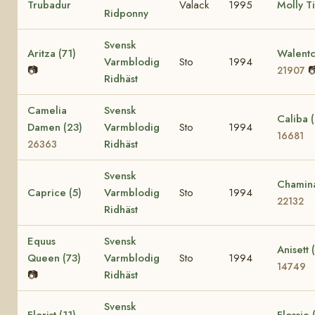
Trubadur
Valack
1995
Molly Ti
Ridponny
Svensk
Aritza (71)
Walentc
Varmblodig
Sto
1994
📷

21907
Ridhäst
Camelia
Svensk
Caliba 
Damen (23)
Varmblodig
Sto
1994
16681
Ridhäst
26363
Svensk
Chamina
Caprice (5)
Varmblodig
Sto
1994
22132
Ridhäst
Equus
Svensk
Anisett 
Queen (73)
Varmblodig
Sto
1994
14749
📷
Ridhäst
Svensk
Florist (11)
Flossie 