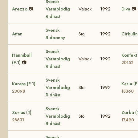
Svensk
Arezzo
📷
Varmblodig
Valack
1992
Diva
📷
Ridhäst
Svensk
Attan
Sto
1992
Cirkuli
Ridponny
Svensk
Hanniball
Konfekt 
Varmblodig
Valack
1992
(F.1)
📷
20152
Ridhäst
Svensk
Karess (F.1)
Karla (F
Varmblodig
Sto
1992
23098
18360
Ridhäst
Svensk
Zortas (1)
Zorba (
Varmblodig
Sto
1992
28631
17490
Ridhäst
Svensk