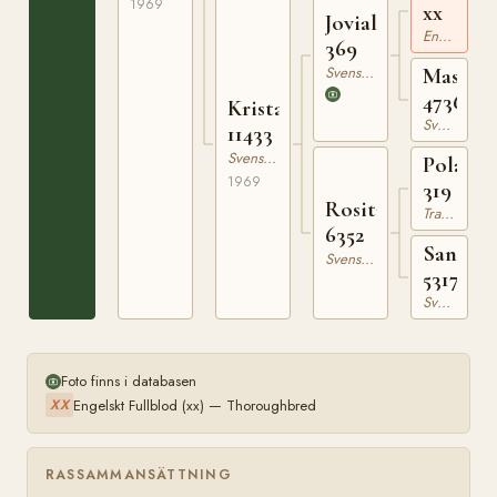
1969
xx
Jovial
Engelskt Fullblod
369
Svensk Varmblodig Ridhäst
Mascot
4736
Kristall
Svensk Varmblodig Ridhäst
11433
Svensk Varmblodig Ridhäst
Polarst
1969
319
Rosita
Trakehner
6352
Sanorit
Svensk Varmblodig Ridhäst
5317
Svensk Varmblodig Ridhäst
Foto finns i databasen
Engelskt Fullblod (xx) — Thoroughbred
XX
RASSAMMANSÄTTNING