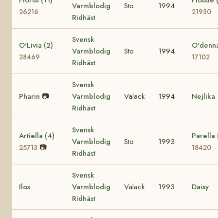
Varmblodig
Sto
1994
26216
21930
Ridhäst
Svensk
O'Livia (2)
O'denna
Varmblodig
Sto
1994
28469
17102
Ridhäst
Svensk
Pharin
📷
Varmblodig
Valack
1994
Nejlika
Ridhäst
Svensk
Artiella (4)
Parella 
Varmblodig
Sto
1993
📷
25713
18420
Ridhäst
Svensk
Ilos
Varmblodig
Valack
1993
Daisy
Ridhäst