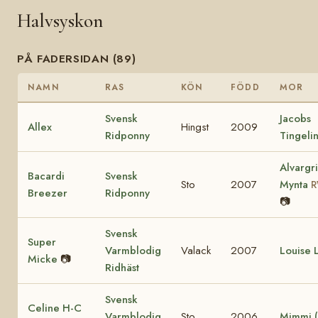
Halvsyskon
PÅ FADERSIDAN (89)
NAMN
RAS
KÖN
FÖDD
MOR
Svensk
Jacobs
Allex
Hingst
2009
Ridponny
Tingeli
Alvarg
Bacardi
Svensk
Sto
2007
Mynta
R
Breezer
Ridponny
📷
Svensk
Super
Varmblodig
Valack
2007
Louise 
Micke
📷
Ridhäst
Svensk
Celine H-C
Varmblodig
Sto
2006
Mimmi (