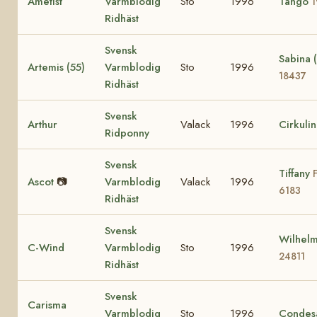
Ametist
Varmblodig
Sto
1996
Tango
1
Ridhäst
Svensk
Sabina 
Artemis (55)
Varmblodig
Sto
1996
18437
Ridhäst
Svensk
Arthur
Valack
1996
Cirkuli
Ridponny
Svensk
Tiffany
Ascot
📷
Varmblodig
Valack
1996
6183
Ridhäst
Svensk
Wilhelm
C-Wind
Varmblodig
Sto
1996
24811
Ridhäst
Svensk
Carisma
Varmblodig
Sto
1996
Condes