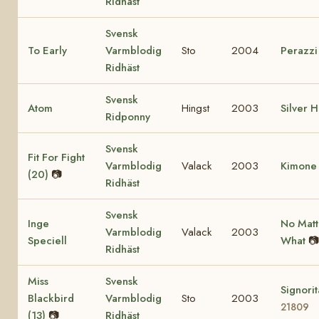
Ridhäst
Svensk
To Early
Varmblodig
Sto
2004
Perazz
Ridhäst
Svensk
Atom
Hingst
2003
Silver 
Ridponny
Svensk
Fit For Fight
Varmblodig
Valack
2003
Kimone 
(20)
📷
Ridhäst
Svensk
Inge
No Matt
Varmblodig
Valack
2003
Speciell
What
📷
Ridhäst
Miss
Svensk
Signorit
Blackbird
Varmblodig
Sto
2003
21809
(13)
📷
Ridhäst