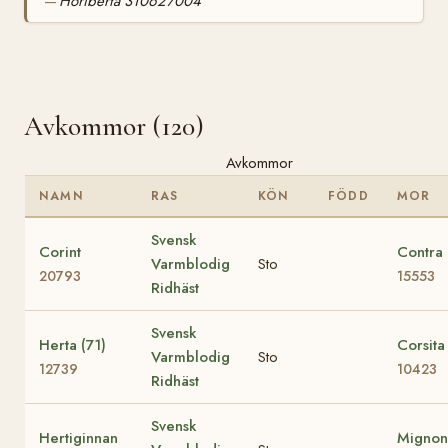
Horiberta 310627004
—
Avkommor (120)
Avkommor
NAMN
RAS
KÖN
FÖDD
MOR
Svensk
Corint
Contra
Varmblodig
Sto
20793
15553
Ridhäst
Svensk
Herta (71)
Corsita
Varmblodig
Sto
12739
10423
Ridhäst
Svensk
Hertiginnan
Mignon 