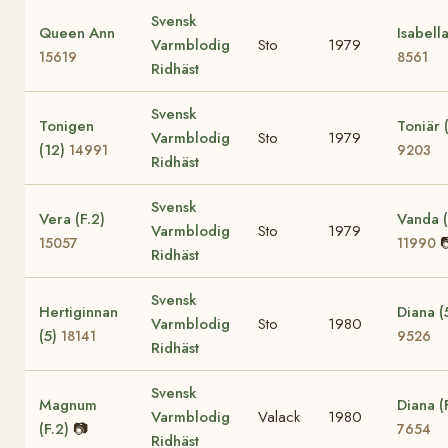
Svensk
Queen Ann
Isabell
Varmblodig
Sto
1979
15619
8561
Ridhäst
Svensk
Tonigen
Toniär 
Varmblodig
Sto
1979
(12)
14991
9203
Ridhäst
Svensk
Vera (F.2)
Vanda (
Varmblodig
Sto
1979

15057
11990
Ridhäst
Svensk
Hertiginnan
Diana (
Varmblodig
Sto
1980
(5)
18141
9526
Ridhäst
Svensk
Magnum
Diana (
Varmblodig
Valack
1980
(F.2)
📷
7654
Ridhäst