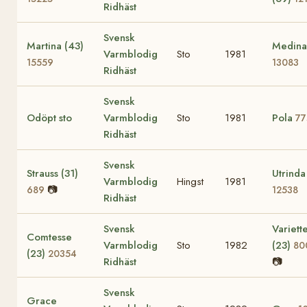
Ridhäst
Svensk
Martina (43)
Medina
Varmblodig
Sto
1981
15559
13083
Ridhäst
Svensk
Odöpt sto
Varmblodig
Sto
1981
Pola
77
Ridhäst
Svensk
Strauss (31)
Utrinda
Varmblodig
Hingst
1981
📷
689
12538
Ridhäst
Svensk
Variett
Comtesse
Varmblodig
Sto
1982
(23)
80
(23)
20354
Ridhäst
📷
Svensk
Grace