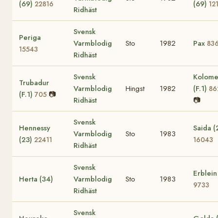
(69)
(69)
22816
12
Ridhäst
Svensk
Periga
Varmblodig
Sto
1982
Pax
83
15543
Ridhäst
Svensk
Kolom
Trubadur
Varmblodig
Hingst
1982
(F.1)
86
(F.1)
📷
705
Ridhäst
📷
Svensk
Hennessy
Saida (
Varmblodig
Sto
1983
(23)
22411
16043
Ridhäst
Svensk
Erblein
Herta (34)
Varmblodig
Sto
1983
9733
Ridhäst
Svensk