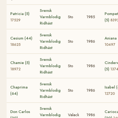
Svensk
Patricia (5)
Pompet
Varmblodig
Sto
1985
(5)
17529
839
Ridhäst
Svensk
Cesium (44)
Aniana 
Varmblodig
Sto
1986
18625
10497
Ridhäst
Svensk
Chamie (5)
Cindere
Varmblodig
Sto
1986
(5)
18972
137
Ridhäst
Svensk
Chaprima
Isabel 
Varmblodig
Sto
1986
(64)
12720
Ridhäst
Svensk
Don Carlos
Carioc
Varmblodig
Valack
1986
(20)
(20)
14