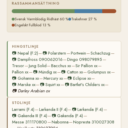
RASSAMMANSÄTTNING
Svensk Varmblodig Ridhäst 60 %
Trakehner 27 %
Engelskt Fullblod 13 %
HINGSTLINJE
📷
Nepal (F.2)
📷
Polarstern
Portwein
Schachzug
—
—
—
—
📷
Dampfross 090062016
Dingo 098079895
—
—
Tresor
Jung Solid
Bacchus xx
Sir Pallion xx
—
—
—
—
Pallion xx
📷
Mündig xx
📷
Catton xx
Golumpus xx
—
—
—
—
📷
Gohanna xx
Mercury xx
📷
Eclipse xx
—
—
—
📷
Marske xx
📷
Squirt xx
📷
Bartlet's Childers xx
—
—
—
📷
Darley Arabian ox
STOLINJE
Larrami (F.4)
Larkenda II (F.4)
📷
Larkenda (F.4)
—
—
—
📷
Gakenda III (F.4)
📷
Gakenda (F.4)
—
—
Messe 311170800
Nabonna
Nopresta 310027308
—
—