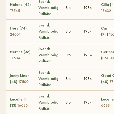
Svensk
Helena (42)
Cilla (
Varmblodig
Sto
1984
17545
13632
Ridhäst
Svensk
Hera (74)
Cashmi
Varmblodig
Sto
1984
(74)
24061
16
Ridhäst
Svensk
Hertina (36)
Corinn
Varmblodig
Sto
1984
(36)
17634
14
Ridhäst
Svensk
Jenny Lindh
Good G
Varmblodig
Sto
1984
(48)
(48)
17500
87
Ridhäst
Svensk
Lucette II
Lucette
Varmblodig
Sto
1984
(13)
16636
6688
Ridhäst