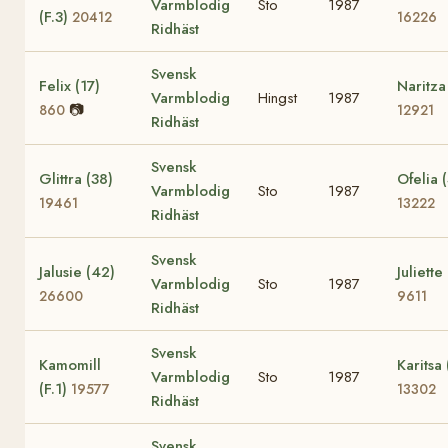
Varmblodig
Sto
1987
(F.3)
20412
16226
Ridhäst
Svensk
Felix (17)
Naritza
Varmblodig
Hingst
1987
📷
860
12921
Ridhäst
Svensk
Glittra (38)
Ofelia 
Varmblodig
Sto
1987
19461
13222
Ridhäst
Svensk
Jalusie (42)
Juliette
Varmblodig
Sto
1987
26600
9611
Ridhäst
Svensk
Kamomill
Karitsa 
Varmblodig
Sto
1987
(F.1)
19577
13302
Ridhäst
Svensk