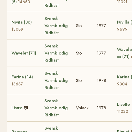
(5)
14650
11021
Ridhäst
Svensk
Nivita (36)
Nivilla 
Varmblodig
Sto
1977
13089
9699
Ridhäst
Svensk
Wavelet
Wavelet (71)
Varmblodig
Sto
1977
xx (71)
Ridhäst
Svensk
Farina (14)
Karina 
Varmblodig
Sto
1978
13687
9304
Ridhäst
Svensk
Lisette
Listro
📷
Varmblodig
Valack
1978
11030
Ridhäst
Svensk
Ramona
Rimini