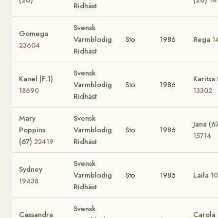
Ridhäst
Svensk
Gomega
Varmblodig
Sto
1986
Rega
1
23604
Ridhäst
Svensk
Kanel (F.1)
Karitsa 
Varmblodig
Sto
1986
18690
13302
Ridhäst
Mary
Svensk
Jana (6
Poppins
Varmblodig
Sto
1986
15714
(67)
Ridhäst
22419
Svensk
Sydney
Varmblodig
Sto
1986
Laila
1
19438
Ridhäst
Svensk
Cassandra
Carola 