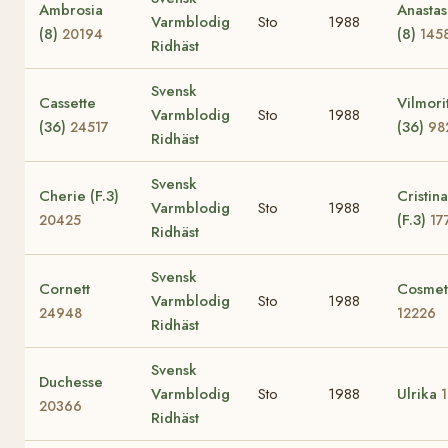
Ambrosia
Anastas
Varmblodig
Sto
1988
(8)
(8)
20194
145
Ridhäst
Svensk
Cassette
Vilmori
Varmblodig
Sto
1988
(36)
(36)
24517
98
Ridhäst
Svensk
Cherie (F.3)
Cristina
Varmblodig
Sto
1988
(F.3)
20425
17
Ridhäst
Svensk
Cornett
Cosmet
Varmblodig
Sto
1988
24948
12226
Ridhäst
Svensk
Duchesse
Varmblodig
Sto
1988
Ulrika
20366
Ridhäst