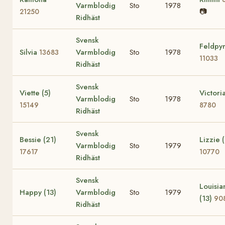
Varmblodig
Sto
1978
📷
21250
Ridhäst
Svensk
Feldpyr
Silvia
Varmblodig
Sto
1978
13683
11033
Ridhäst
Svensk
Viette (5)
Victoria
Varmblodig
Sto
1978
15149
8780
Ridhäst
Svensk
Bessie (21)
Lizzie 
Varmblodig
Sto
1979
17617
10770
Ridhäst
Svensk
Louisia
Happy (13)
Varmblodig
Sto
1979
(13)
90
Ridhäst