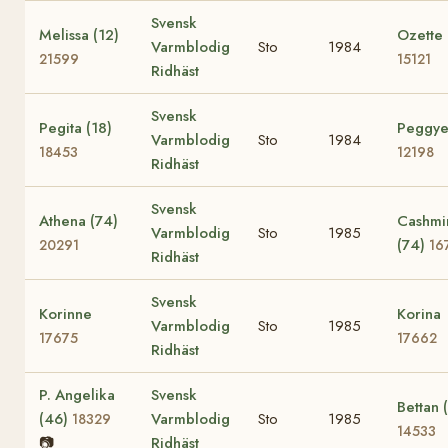
Svensk
Melissa (12)
Ozette 
Varmblodig
Sto
1984
21599
15121
Ridhäst
Svensk
Pegita (18)
Peggye
Varmblodig
Sto
1984
18453
12198
Ridhäst
Svensk
Athena (74)
Cashmi
Varmblodig
Sto
1985
(74)
20291
16
Ridhäst
Svensk
Korinne
Korina
Varmblodig
Sto
1985
17675
17662
Ridhäst
P. Angelika
Svensk
Bettan 
(46)
Varmblodig
Sto
1985
18329
14533
📷
Ridhäst