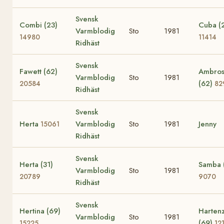
Svensk
Combi (23)
Cuba (
Varmblodig
Sto
1981
14980
11414
Ridhäst
Svensk
Fawett (62)
Ambros
Varmblodig
Sto
1981
(62)
20584
82
Ridhäst
Svensk
Herta
Varmblodig
Sto
1981
Jenny
15061
Ridhäst
Svensk
Herta (31)
Samba 
Varmblodig
Sto
1981
20789
9070
Ridhäst
Svensk
Hertina (69)
Harten
Varmblodig
Sto
1981
(69)
15225
12