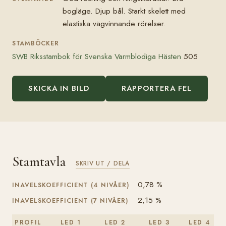
bogläge. Djup bål. Starkt skelett med
elastiska vägvinnande rörelser.
STAMBÖCKER
SWB Riksstambok för Svenska Varmblodiga Hästen
505
SKICKA IN BILD
RAPPORTERA FEL
Stamtavla
SKRIV UT / DELA
0,78 %
INAVELSKOEFFICIENT (4 NIVÅER)
2,15 %
INAVELSKOEFFICIENT (7 NIVÅER)
PROFIL
LED 1
LED 2
LED 3
LED 4