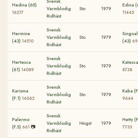
Svensk
Hedina (65)
Edina (
Varmblodig
Sto
1979
16217
11445
Ridhäst
Svensk
Hermine
Singoal
Varmblodig
Sto
1979
(43)
(43)
14510
69
Ridhäst
Svensk
Hertesca
Katesca
Varmblodig
Sto
1979
(61)
14089
8738
Ridhäst
Svensk
Karisma
Kaba (F
Varmblodig
Sto
1979
(F.1)
14062
9644
Ridhäst
Svensk
Palermo
Hetty (F
Varmblodig
Hingst
1979
(F.5)
📷
661
7733
Ridhäst