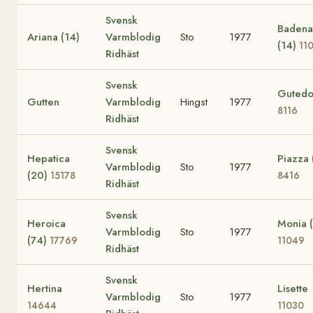
Svensk
Badena
Ariana (14)
Varmblodig
Sto
1977
(14)
11
Ridhäst
Svensk
Gutedo
Gutten
Varmblodig
Hingst
1977
8116
Ridhäst
Svensk
Hepatica
Piazza 
Varmblodig
Sto
1977
(20)
15178
8416
Ridhäst
Svensk
Heroica
Monia 
Varmblodig
Sto
1977
(74)
17769
11049
Ridhäst
Svensk
Hertina
Lisette
Varmblodig
Sto
1977
14644
11030