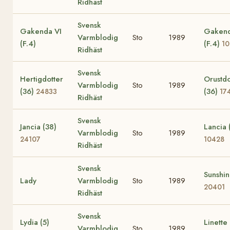
Ridhäst
Svensk
Gakenda VI
Gaken
Varmblodig
Sto
1989
(F.4)
(F.4)
10
Ridhäst
Svensk
Hertigdotter
Orustdo
Varmblodig
Sto
1989
(36)
(36)
24833
17
Ridhäst
Svensk
Jancia (38)
Lancia 
Varmblodig
Sto
1989
24107
10428
Ridhäst
Svensk
Sunshi
Lady
Varmblodig
Sto
1989
20401
Ridhäst
Svensk
Lydia (5)
Linette 
Varmblodig
Sto
1989