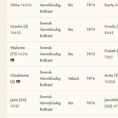
Otilia
Varmblodig
Sto
1975
Dorty
14654
8
Ridhäst
Svensk
Ursulia (5)
Ursula 
Varmblodig
Sto
1975
14655
8448
Ridhäst
Walente
Svensk
Pialett 
(71)
Varmblodig
Sto
1975
14216
7827
📷
Ridhäst
Svensk
Gladstone
Arita (5
Varmblodig
Valack
1976
(5)
📷
10556
Ridhäst
Svensk
Jaita (20)
Jawohli
Varmblodig
Sto
1976
(20)
13187
67
Ridhäst