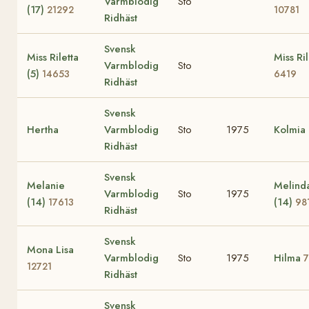
Varmblodig
Sto
(17)
21292
10781
Ridhäst
Svensk
Miss Riletta
Miss Ril
Varmblodig
Sto
(5)
14653
6419
Ridhäst
Svensk
Hertha
Varmblodig
Sto
1975
Kolmia
Ridhäst
Svensk
Melanie
Melind
Varmblodig
Sto
1975
(14)
(14)
17613
98
Ridhäst
Svensk
Mona Lisa
Varmblodig
Sto
1975
Hilma
12721
Ridhäst
Svensk