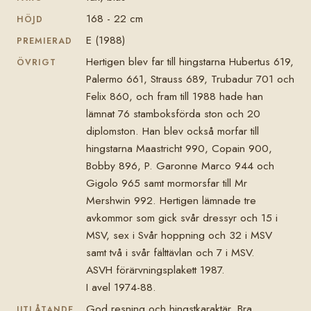
168 - 22 cm
HÖJD
E (1988)
PREMIERAD
Hertigen blev far till hingstarna Hubertus 619,
ÖVRIGT
Palermo 661, Strauss 689, Trubadur 701 och
Felix 860, och fram till 1988 hade han
lämnat 76 stamboksförda ston och 20
diplomston. Han blev också morfar till
hingstarna Maastricht 990, Copain 900,
Bobby 896, P. Garonne Marco 944 och
Gigolo 965 samt mormorsfar till Mr
Mershwin 992. Hertigen lämnade tre
avkommor som gick svår dressyr och 15 i
MSV, sex i Svår hoppning och 32 i MSV
samt två i svår fälttävlan och 7 i MSV.
ASVH förärvningsplakett 1987.
I avel 1974-88.
God resning och hingstkaraktär. Bra
UTLÅTANDE