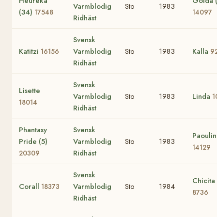
Heureka
Golda 
Varmblodig
Sto
1983
(34)
17548
14097
Ridhäst
Svensk
Katitzi
Varmblodig
Sto
1983
Kalla
16156
9
Ridhäst
Svensk
Lisette
Varmblodig
Sto
1983
Linda
1
18014
Ridhäst
Phantasy
Svensk
Paoulin
Pride (5)
Varmblodig
Sto
1983
14129
Ridhäst
20309
Svensk
Chicita
Corall
Varmblodig
Sto
1984
18373
8736
Ridhäst