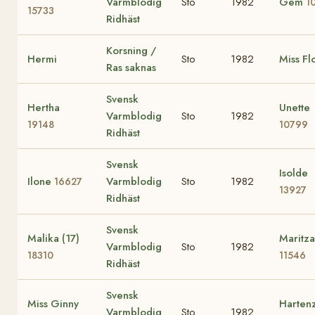
Varmblodig
Sto
1982
Gem
1
15733
Ridhäst
Korsning /
Hermi
Sto
1982
Miss Fl
Ras saknas
Svensk
Hertha
Unette
Varmblodig
Sto
1982
19148
10799
Ridhäst
Svensk
Isolde
Ilone
Varmblodig
Sto
1982
16627
13927
Ridhäst
Svensk
Malika (17)
Maritza
Varmblodig
Sto
1982
18310
11546
Ridhäst
Svensk
Miss Ginny
Harten
Varmblodig
Sto
1982