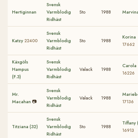
Svensk
Hertiginnan
Varmblodig
Sto
1988
Marvin
Ridhäst
Svensk
Korina
Katzy
Varmblodig
Sto
1988
22400
17662
Ridhäst
Käxgöls
Svensk
Carola 
Hampus
Varmblodig
Valack
1988
16226
(F.3)
Ridhäst
Svensk
Mr.
Marieb
Varmblodig
Valack
1988
Macahan
📷
17136
Ridhäst
Svensk
Tiffany 
Titziana (32)
Varmblodig
Sto
1988
16913
Ridhäst