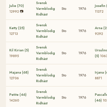
Svensk
Julie (70)
Josefin 
Varmblodig
Sto
1976
📷
12992
11372
Ridhäst
Svensk
Ketty (25)
Arna (2
Varmblodig
Sto
1976
12713
9292
Ridhäst
Svensk
Kil Kirian (5)
Ursulin
Varmblodig
Sto
1976
(5)
19895
106
Ridhäst
Svensk
Majana (68)
Irjana (
Varmblodig
Sto
1976
12706
8871
Ridhäst
Svensk
Petite (46)
Pascall
Varmblodig
Sto
1976
(46)
14260
10
Ridhäst