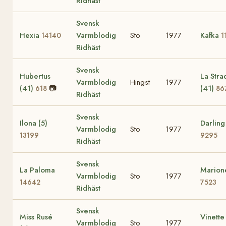
Ridhäst
Svensk
Hexia
Varmblodig
Sto
1977
Kafka
14140
1
Ridhäst
Svensk
Hubertus
La Stra
Varmblodig
Hingst
1977
(41)
📷
(41)
618
86
Ridhäst
Svensk
Ilona (5)
Darling
Varmblodig
Sto
1977
13199
9295
Ridhäst
Svensk
La Paloma
Marion
Varmblodig
Sto
1977
14642
7523
Ridhäst
Svensk
Miss Rusé
Vinette 
Varmblodig
Sto
1977