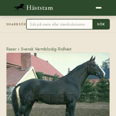
Häststam
SÖK
SNABBSÖK
Raser
›
Svensk Varmblodig Ridhäst