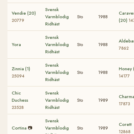
Svensk
Vendie (20)
Carave
Varmblodig
Sto
1988
(20)
20779
14
Ridhäst
Svensk
Aldeba
Yora
Varmblodig
Sto
1988
7862
Ridhäst
Svensk
Zinnia (1)
Honey (
Varmblodig
Sto
1988
25094
14177
Ridhäst
Chic
Svensk
Charma
Duchess
Varmblodig
Sto
1989
17873
Ridhäst
23528
Svensk
Corett
Cortina
📷
Varmblodig
Sto
1989
12868