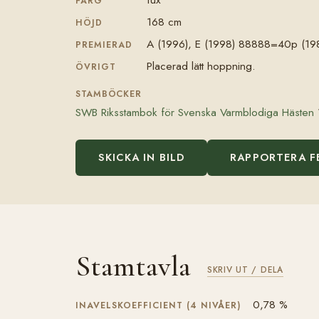
FÄRG
168 cm
HÖJD
A (1996), E (1998) 88888=40p (19
PREMIERAD
Placerad lätt hoppning.
ÖVRIGT
STAMBÖCKER
SWB Riksstambok för Svenska Varmblodiga Hästen
SKICKA IN BILD
RAPPORTERA F
Stamtavla
SKRIV UT / DELA
0,78 %
INAVELSKOEFFICIENT (4 NIVÅER)