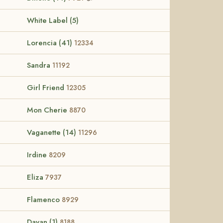
White Label (5)
Lorencia (41)
12334
Sandra
11192
Girl Friend
12305
Mon Cherie
8870
Vaganette (14)
11296
Irdine
8209
Eliza
7937
Flamenco
8929
Dayan (1)
8188