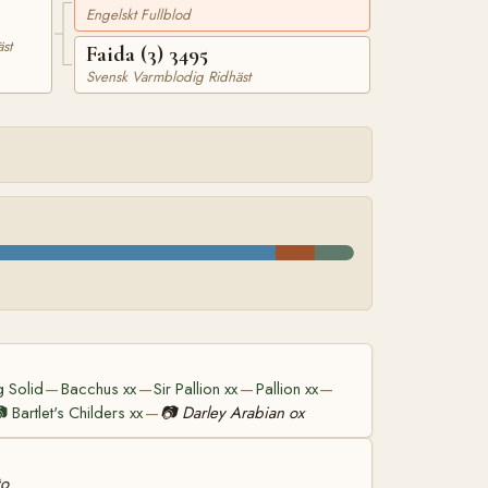
Engelskt Fullblod
st
Faida (3) 3495
Svensk Varmblodig Ridhäst
g Solid
Bacchus xx
Sir Pallion xx
Pallion xx
—
—
—
—

Bartlet's Childers xx
📷
Darley Arabian ox
—
to