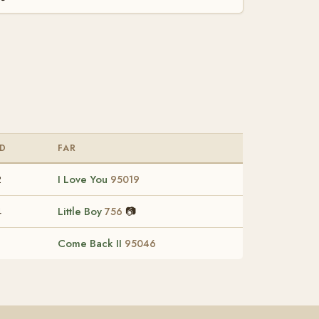
D
FAR
2
I Love You
95019
4
Little Boy
📷
756
8
Come Back II
95046