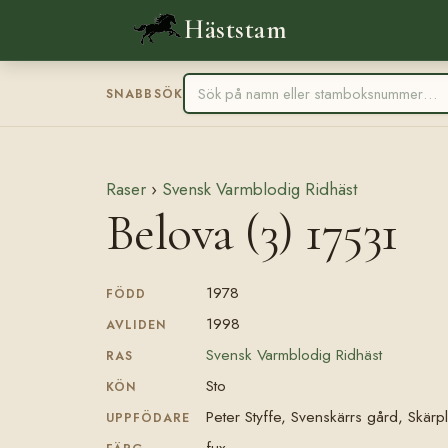
Häststam
SNABBSÖK
Raser
›
Svensk Varmblodig Ridhäst
Belova (3) 17531
1978
FÖDD
1998
AVLIDEN
Svensk Varmblodig Ridhäst
RAS
Sto
KÖN
Peter Styffe, Svenskärrs gård, Skärp
UPPFÖDARE
fux