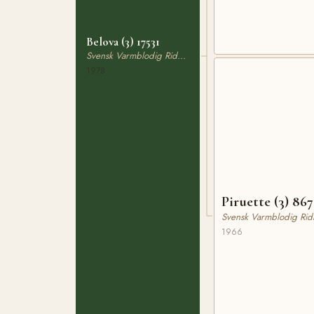
Belova (3) 17531
Svensk Varmblodig Ridhäst
1978
Piruette (3) 867
Svensk Varmblodig Rid
1966