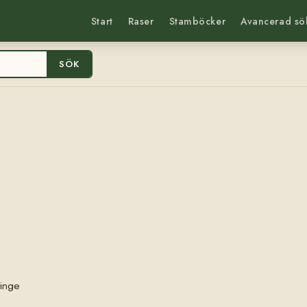
Start
Raser
Stamböcker
Avancerad sö
SÖK
linge