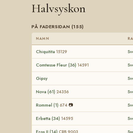
Halvsyskon
PÅ FADERSIDAN (155)
NAMN
R
Chiquitita
Sv
15129
Comtesse Fleur (36)
Sv
14591
Gipsy
Sv
Nova (61)
Sv
24356
Rommel (1)
📷
Sv
674
Erbetta (34)
Sv
14595
Eros II (14)
Sv
CRB 9003