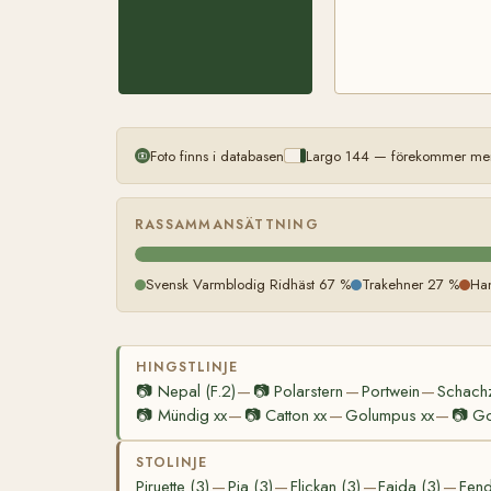
Foto finns i databasen
Largo 144 — förekommer mer 
RASSAMMANSÄTTNING
Svensk Varmblodig Ridhäst 67 %
Trakehner 27 %
Ha
HINGSTLINJE
📷
Nepal (F.2)
📷
Polarstern
Portwein
Schach
—
—
—
📷
Mündig xx
📷
Catton xx
Golumpus xx
📷
Go
—
—
—
STOLINJE
Piruette (3)
Pia (3)
Flickan (3)
Faida (3)
Fend
—
—
—
—