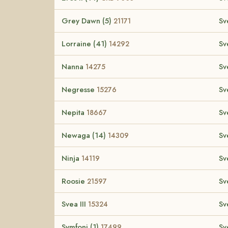
Grey Dawn (5)
Sv
21171
Lorraine (41)
Sv
14292
Nanna
Sv
14275
Negresse
Sv
15276
Nepita
Sv
18667
Newaga (14)
Sv
14309
Ninja
Sv
14119
Roosie
Sv
21597
Svea III
Sv
15324
Symfoni (1)
Sv
17499