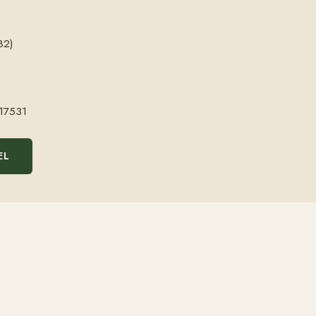
82)
17531
EL