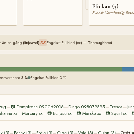
Flickan (3)
Svensk Varmblodig Ridhä
än en gång (linjeavel)
Engelskt Fullblod (xx) — Thoroughbred
XX
nnoveranare 3 %
Engelskt Fullblod 3 %
zug
📷
Dampfross 090062016
Dingo 098079895
Tresor
Jun
—
—
—
—
hanna xx
Mercury xx
📷
Eclipse xx
📷
Marske xx
📷
Squirt xx

—
—
—
—
—
y (3)
Fanny (3)
Fräja (3)
Olga (3)
Vala (3)
Gulan (3)
Tyskt s
—
—
—
—
—
—