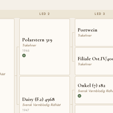
LED 2
LED 3
Portwein
Trakehner
Polarstern 319
Trakehner
1946
Filiale Ost.IV/40
Trakehner
häst
Onkel (7) 182
Svensk Varmblodig Ridhä
Daisy (F.2) 4968
Svensk Varmblodig Ridhäst
1947