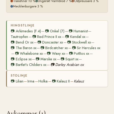
Trakehner 10 %
Ungerskt Varmblod 7 %
Ostpreussare 3 %
Mecklenburgare 3 %
HINGSTLINJE
📷
Arkimedes (F.4)
📷
Onkel (7)
📷
Humanist
—
—
—
Tautropfen
📷
Red Prince II xx
📷
Kendal xx
—
—
—
📷
Bend Or xx
📷
Doncaster xx
📷
Stockwell xx
—
—
—
📷
The Baron xx
📷
Birdcatcher xx
📷
Sir Hercules xx
—
—
📷
Whalebone xx
📷
Waxy xx
📷
Pot8os xx
—
—
—
—
📷
Eclipse xx
📷
Marske xx
📷
Squirt xx
—
—
—
📷
Bartlet's Childers xx
📷
Darley Arabian ox
—
STOLINJE
📷
Lilian
Irma
Holka
📷
Kalauz II
Kalauz
—
—
—
—
Avkommor (1)