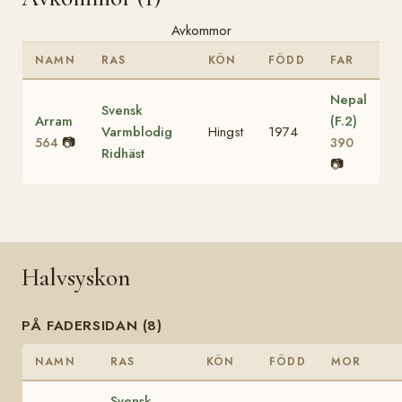
Avkommor
NAMN
RAS
KÖN
FÖDD
FAR
Nepal
Svensk
Arram
(F.2)
Varmblodig
Hingst
1974
📷
564
390
Ridhäst
📷
Halvsyskon
PÅ FADERSIDAN (8)
NAMN
RAS
KÖN
FÖDD
MOR
Svensk