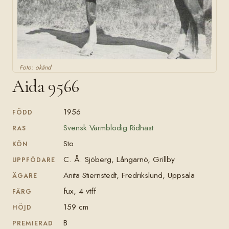
Foto: okänd
Aida 9566
1956
FÖDD
Svensk Varmblodig Ridhäst
RAS
Sto
KÖN
C. Å. Sjöberg, Långarnö, Grillby
UPPFÖDARE
Anita Stiernstedt, Fredrikslund, Uppsala
ÄGARE
fux, 4 vtff
FÄRG
159 cm
HÖJD
B
PREMIERAD