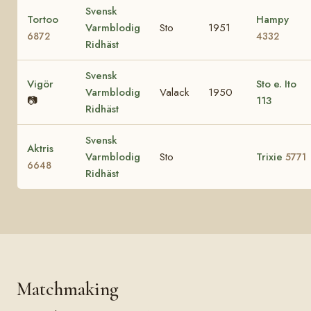
Svensk
Tortoo
Hampy
Varmblodig
Sto
1951
6872
4332
Ridhäst
Svensk
Vigör
Sto e. Ito
Varmblodig
Valack
1950
📷
113
Ridhäst
Svensk
Aktris
Varmblodig
Sto
Trixie
5771
6648
Ridhäst
Matchmaking