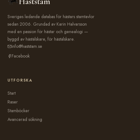
Häststam
Sveriges ledande databas för hästars stamtavlor
sedan 2006. Grundad av Karin Halvarsson
med en passion för hästar och genealogi —
byggd av hästälskare, för hästälskare.
info@haststam.se
Facebook
UTFORSKA
Start
Raser
Stamböcker
Avancerad sökning