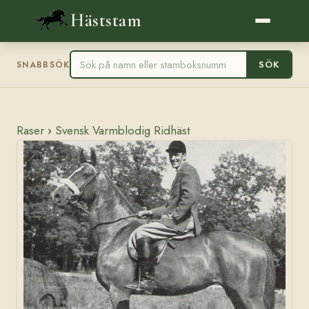
Häststam
SÖK
SNABBSÖK
Raser
›
Svensk Varmblodig Ridhäst