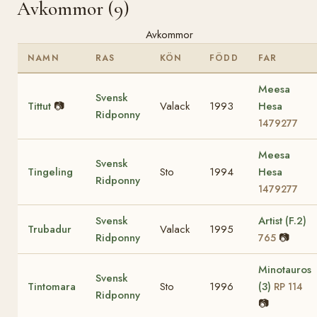
Avkommor (9)
Avkommor
NAMN
RAS
KÖN
FÖDD
FAR
Meesa
Svensk
Tittut
📷
Valack
1993
Hesa
Ridponny
1479277
Meesa
Svensk
Tingeling
Sto
1994
Hesa
Ridponny
1479277
Svensk
Artist (F.2)
Trubadur
Valack
1995
Ridponny
📷
765
Minotauros
Svensk
Tintomara
Sto
1996
(3)
RP 114
Ridponny
📷