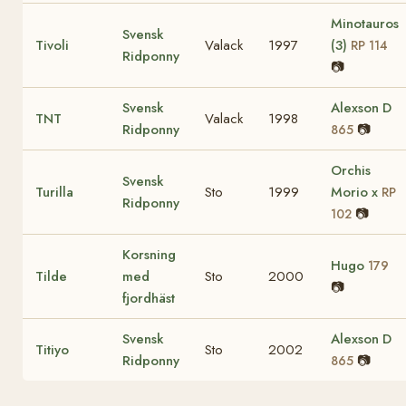
Minotauros
Svensk
Tivoli
Valack
1997
(3)
RP 114
Ridponny
📷
Svensk
Alexson D
TNT
Valack
1998
Ridponny
📷
865
Orchis
Svensk
Turilla
Sto
1999
Morio x
RP
Ridponny
📷
102
Korsning
Hugo
179
Tilde
med
Sto
2000
📷
fjordhäst
Svensk
Alexson D
Titiyo
Sto
2002
Ridponny
📷
865