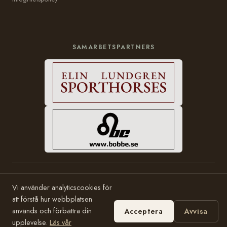
SAMARBETSPARTNERS
© 2006–2026 Häststam.se · Grundad av Karin Halvarsson
Vi använder analyticscookies för
Hosting:
Bobbe Consulting
att förstå hur webbplatsen
används och förbättra din
Acceptera
Avvisa
upplevelse.
Läs vår