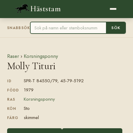
Häststam
SÖK
SNABBSÖK
Raser
›
Korsningsponny
Molly Tituri
SPR-T 84550/79, 45-79-5192
ID
1979
FÖDD
Korsningsponny
RAS
Sto
KÖN
skimmel
FÄRG