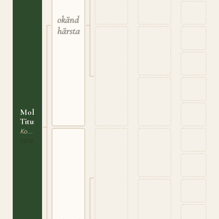
okänd
härstamning
Molly
Tituri
Korsningsponny
1979