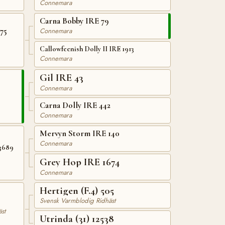
Connemara
Carna Bobby IRE 79
75
Connemara
Callowfeenish Dolly II IRE 1913
Connemara
Gil IRE 43
Connemara
Carna Dolly IRE 442
Connemara
Mervyn Storm IRE 140
Connemara
3689
Grey Hop IRE 1674
Connemara
Hertigen (F.4) 505
Svensk Varmblodig Ridhäst
st
Utrinda (31) 12538