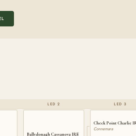
EL
LED 2
LED 3
Check Point Charlie I
Connemara
Ballydonagh Cassanova IRE