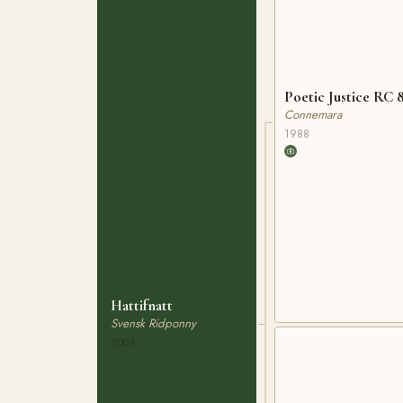
Poetic Justice RC 
Connemara
1988
Hattifnatt
Svensk Ridponny
2003