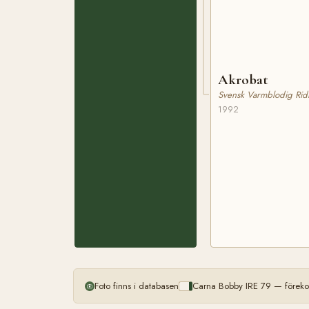
Akrobat
Svensk Varmblodig Rid
1992
Foto finns i databasen
Carna Bobby IRE 79 — föreko