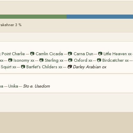
rakehner 3 %
 Point Charlie
📷
Camlin Cicada
📷
Carna Dun
📷
Little Heaven xx
—
—
—
xx
📷
Isonomy xx
📷
Sterling xx
📷
Oxford xx
📷
Birdcatcher xx
—
—
—
—
—
Squirt xx
📷
Bartlet's Childers xx
📷
Darley Arabian ox
—
—
ma
Unika
Sto e. Usedom
—
—