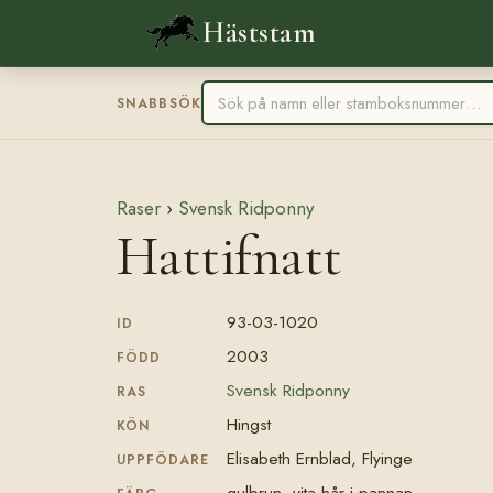
Häststam
SNABBSÖK
Raser
›
Svensk Ridponny
Hattifnatt
93-03-1020
ID
2003
FÖDD
Svensk Ridponny
RAS
Hingst
KÖN
Elisabeth Ernblad, Flyinge
UPPFÖDARE
gulbrun, vita hår i pannan