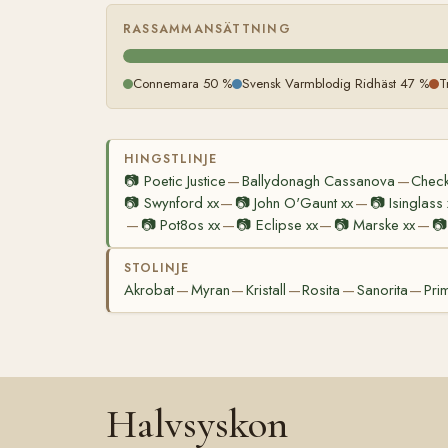
RASSAMMANSÄTTNING
Connemara 50 %
Svensk Varmblodig Ridhäst 47 %
T
HINGSTLINJE
📷
Poetic Justice
Ballydonagh Cassanova
Check
—
—
📷
Swynford xx
📷
John O'Gaunt xx
📷
Isinglass 
—
—
📷
Pot8os xx
📷
Eclipse xx
📷
Marske xx
📷
—
—
—
—
STOLINJE
Akrobat
Myran
Kristall
Rosita
Sanorita
Pri
—
—
—
—
—
Halvsyskon