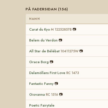
PÅ FADERSIDAN (156)
NAMN
Carat du Kyo
📷
M 12252857B
Belem du Verdon
📷
All Star de Bélébat
📷
10411275W
Grace Borg
📷
Dalamöllans First Love
RC 1473
Fantastic Fanny
📷
Giovanna
📷
RC 1516
Poetic Fairytale