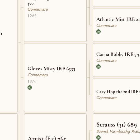
370
Connemara
1968
Atlantic Mist IRE 21
Connemara
81
Carna Bobby IRE 79
Connemara
Gloves Misty IRE 6535
Connemara
1974
Grey Hop the 2nd IRE 
Connemara
Strauss (31) 689
Svensk Varmblodig Ridhä
Artist (F.2) 765