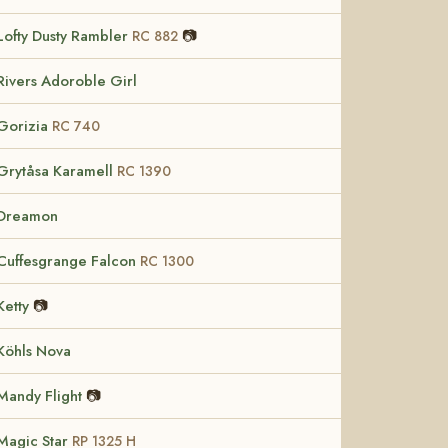
Lofty Dusty Rambler
📷
RC 882
Rivers Adoroble Girl
Gorizia
RC 740
Grytåsa Karamell
RC 1390
Dreamon
Cuffesgrange Falcon
RC 1300
Ketty
📷
Köhls Nova
Mandy Flight
📷
Magic Star
RP 1325 H