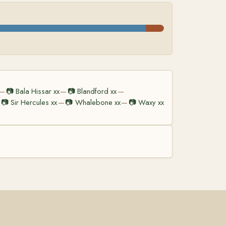
📷
Bala Hissar xx
📷
Blandford xx
—
—
—
📷
Sir Hercules xx
📷
Whalebone xx
📷
Waxy xx
—
—