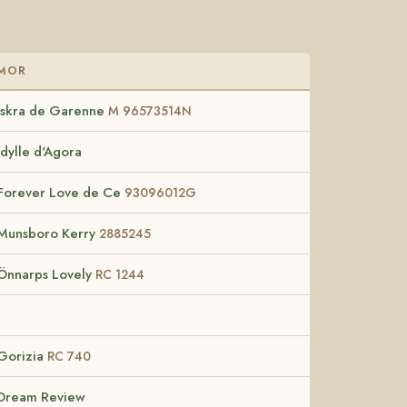
MOR
Iskra de Garenne
M 96573514N
Idylle d'Agora
Forever Love de Ce
93096012G
Munsboro Kerry
2885245
Önnarps Lovely
RC 1244
Gorizia
RC 740
Dream Review