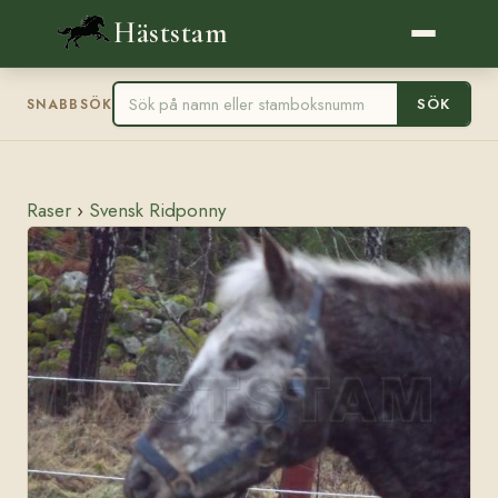
Häststam
SÖK
SNABBSÖK
Raser
›
Svensk Ridponny