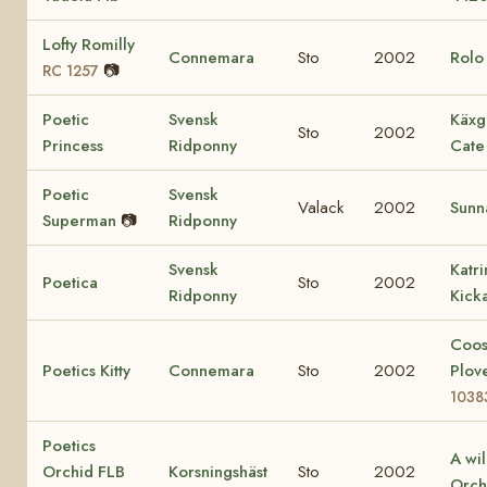
Lofty Romilly
Connemara
Sto
2002
Rol
📷
RC 1257
Poetic
Svensk
Käxg
Sto
2002
Princess
Ridponny
Cate
Poetic
Svensk
Valack
2002
Sunn
Superman
📷
Ridponny
Svensk
Katr
Poetica
Sto
2002
Ridponny
Kick
Coo
Poetics Kitty
Connemara
Sto
2002
Plov
1038
Poetics
A wi
Orchid FLB
Korsningshäst
Sto
2002
Orch