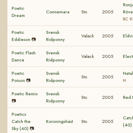
Ronj
Poetic
Connemara
Sto
2005
Rövar
Dream
RC 9
Poetic
Svensk
Valack
2005
Eldv
Eddieson
📷
Ridponny
Poetic Flash
Svensk
Valack
2005
Elec
Dance
Ridponny
Poetic
Svensk
Nata
Sto
2005
Poison
📷
Ridponny
H
Poetic Remix
Svensk
Sto
2005
Red 
📷
Ridponny
Poetics
Catch
Catch the
Korsningshäst
Sto
2005
(40)
Sky (40)
📷