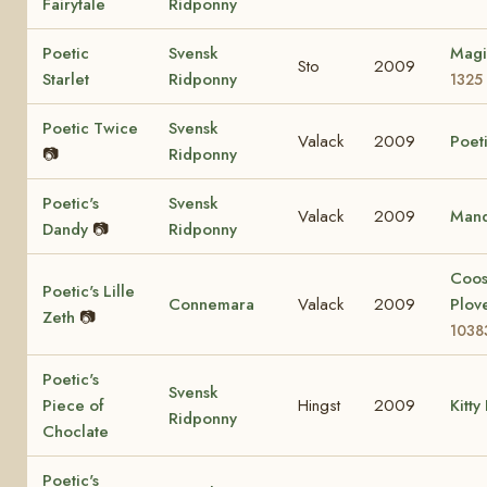
Fairytale
Ridponny
Poetic
Svensk
Magi
Sto
2009
Starlet
Ridponny
1325
Poetic Twice
Svensk
Valack
2009
Poeti
📷
Ridponny
Poetic's
Svensk
Valack
2009
Mand
Dandy
📷
Ridponny
Coo
Poetic's Lille
Connemara
Valack
2009
Plov
Zeth
📷
1038
Poetic's
Svensk
Piece of
Hingst
2009
Kitty
Ridponny
Choclate
Poetic's