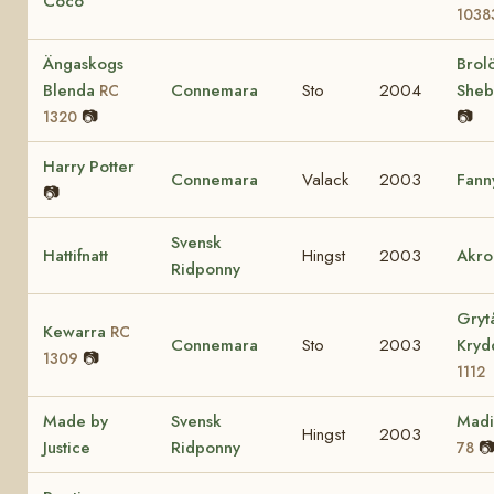
Coco
1038
Ängaskogs
Brol
Blenda
Connemara
Sto
2004
She
RC
📷
📷
1320
Harry Potter
Connemara
Valack
2003
Fann
📷
Svensk
Hattifnatt
Hingst
2003
Akro
Ridponny
Gryt
Kewarra
RC
Connemara
Sto
2003
Kry
📷
1309
1112
Made by
Svensk
Mad
Hingst
2003
Justice
Ridponny

78