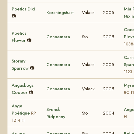
Poetics Dixi
Mia 
Korsningshäst
Valack
2005
📷
Nixi
Coo
Poetics
Connemara
Sto
2005
Plov
Flower
📷
1038
Carn
Stormy
Connemara
Valack
2005
Spa
Sparrow
📷
1123
Ängaskogs
Myre
Connemara
Valack
2005
Cooper
📷
RC 1
Ange
Svensk
Ang
Poétique
Sto
2004
RP
Ridponny
H
1214 H
Arwen
Connemara
Sto
2004
Bell