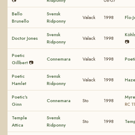
📷
Ridponny
08-07
Bello
Svensk
Valack
1998
Flo-
Brunello
Ridponny
Svensk
Köhl
Doctor Jones
Valack
1998
Ridponny
📷
Poetic
Connemara
Valack
1998
Poet
Gillbert
📷
Poetic
Svensk
Valack
1998
Haze
Hamlet
Ridponny
Poetic's
Myre
Connemara
Sto
1998
Ginn
RC 1
Temple
Svensk
Sto
1998
Temp
Attica
Ridponny