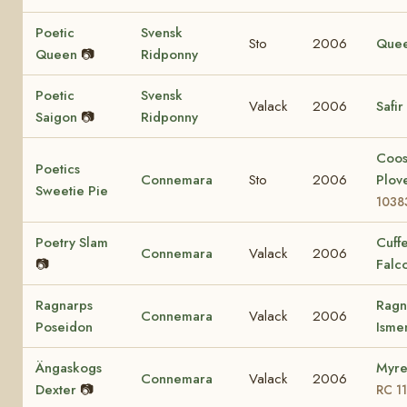
Poetic
Svensk
Sto
2006
Que
Queen
📷
Ridponny
Poetic
Svensk
Valack
2006
Safir
Saigon
📷
Ridponny
Coo
Poetics
Connemara
Sto
2006
Plov
Sweetie Pie
1038
Poetry Slam
Cuff
Connemara
Valack
2006
📷
Falc
Ragnarps
Ragn
Connemara
Valack
2006
Poseidon
Ism
Ängaskogs
Myre
Connemara
Valack
2006
Dexter
📷
RC 1