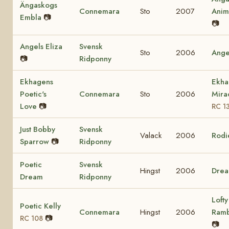
Ängaskogs
Connemara
Sto
2007
Ani
Embla
📷
📷
Angels Eliza
Svensk
Sto
2006
Ange
📷
Ridponny
Ekhagens
Ekha
Poetic's
Connemara
Sto
2006
Mira
Love
📷
RC 1
Just Bobby
Svensk
Valack
2006
Rodi
Sparrow
📷
Ridponny
Poetic
Svensk
Hingst
2006
Dre
Dream
Ridponny
Lofty
Poetic Kelly
Connemara
Hingst
2006
Ram
📷
RC 108
📷