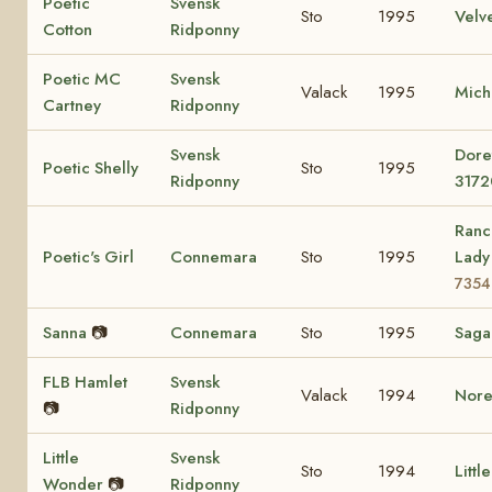
Poetic
Svensk
Sto
1995
Velv
Cotton
Ridponny
Poetic MC
Svensk
Valack
1995
Mich
Cartney
Ridponny
Svensk
Dore
Poetic Shelly
Sto
1995
Ridponny
3172
Ranc
Poetic's Girl
Connemara
Sto
1995
Lad
7354
Sanna
📷
Connemara
Sto
1995
Sag
FLB Hamlet
Svensk
Valack
1994
Nore
📷
Ridponny
Little
Svensk
Sto
1994
Littl
Wonder
📷
Ridponny