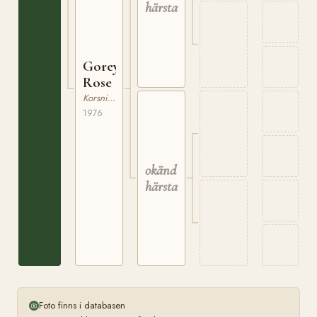
härstamning
Gorey
Rose
Korsning / Ras saknas
1976
okänd
härstamning
Foto finns i databasen