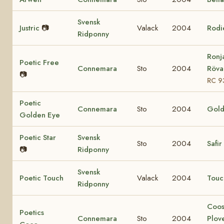
Svensk
Justric
📷
Valack
2004
Rodi
Ridponny
Ronj
Poetic Free
Connemara
Sto
2004
Rövar
📷
RC 9
Poetic
Connemara
Sto
2004
Gold
Golden Eye
Poetic Star
Svensk
Sto
2004
Safir
📷
Ridponny
Svensk
Poetic Touch
Valack
2004
Touc
Ridponny
Coo
Poetics
Connemara
Sto
2004
Plov