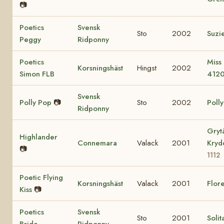
📷
Poetics
Svensk
Sto
2002
Suzi
Peggy
Ridponny
Poetics
Miss
Korsningshäst
Hingst
2002
Simon FLB
412
Svensk
Polly Pop
📷
Sto
2002
Poll
Ridponny
Gryt
Highlander
Connemara
Valack
2001
Kry
📷
1112
Poetic Flying
Korsningshäst
Valack
2001
Flore
Kiss
📷
Poetics
Svensk
Sto
2001
Solit
Bride
Ridponny