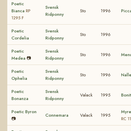
Poetic
Svensk
Bianca
Sto
1996
Picca
RP
Ridponny
1295 F
Poetic
Svensk
Sto
1996
Cordelia
Ridponny
Poetic
Svensk
Sto
1996
Menu
Medea
📷
Ridponny
Poetic
Svensk
Sto
1996
Nall
Ophelia
Ridponny
Poetic
Svensk
Valack
1995
Boni
Bonanza
Ridponny
Poetic Byron
Myre
Connemara
Valack
1995
📷
RC 1