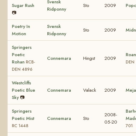
Svensk
Sugar Rush
Sto
2009
Popc
Ridponny
📷
Poetry In
Svensk
Sto
2009
Midn
Motion
Ridponny
Springers
Poetic
Roan
Connemara
Hingst
2009
Rohan
RCB-
DEN 
DEN 4896
Westcliffs
Poetic Blue
Connemara
Valack
2009
Mej
Sky
📷
Springers
Barho
2008-
Poetic Mist
Connemara
Sto
Mad
05-20
RC 1448
701