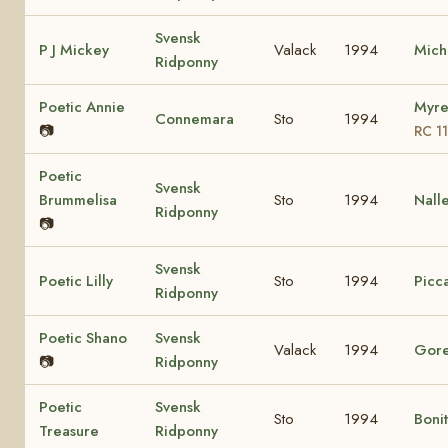
Svensk
P J Mickey
Valack
1994
Mich
Ridponny
Poetic Annie
Myre
Connemara
Sto
1994
📷
RC 1
Poetic
Svensk
Brummelisa
Sto
1994
Nall
Ridponny
📷
Svensk
Poetic Lilly
Sto
1994
Picca
Ridponny
Poetic Shano
Svensk
Valack
1994
Gore
📷
Ridponny
Poetic
Svensk
Sto
1994
Boni
Treasure
Ridponny