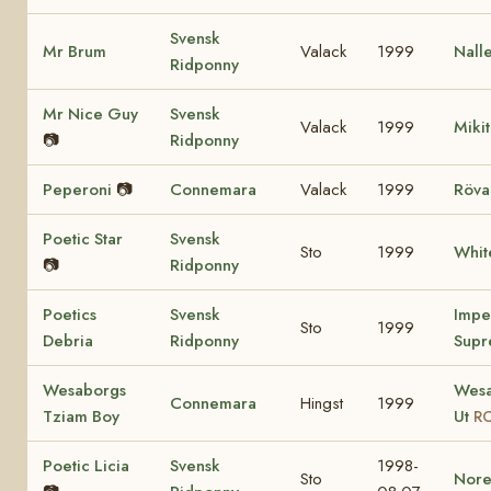
Svensk
Mr Brum
Valack
1999
Nall
Ridponny
Mr Nice Guy
Svensk
Valack
1999
Miki
📷
Ridponny
Peperoni
📷
Connemara
Valack
1999
Röva
Poetic Star
Svensk
Sto
1999
Whit
📷
Ridponny
Poetics
Svensk
Impe
Sto
1999
Debria
Ridponny
Supr
Wesaborgs
Wesa
Connemara
Hingst
1999
Tziam Boy
Ut
RC
Poetic Licia
Svensk
1998-
Sto
Nore