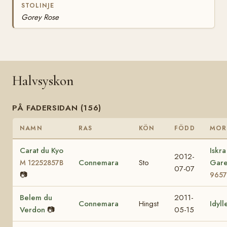
STOLINJE
Gorey Rose
Halvsyskon
PÅ FADERSIDAN (156)
NAMN
RAS
KÖN
FÖDD
MOR
Carat du Kyo
Iskra
2012-
Connemara
Sto
Gar
M 12252857B
07-07
📷
9657
Belem du
2011-
Connemara
Hingst
Idyll
Verdon
📷
05-15