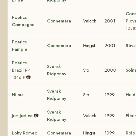
Coo
Poetics
Connemara
Valack
2001
Plov
Compagne
1038
Poetics
Connemara
Hingst
2001
Röva
Pampie
Poetics
Svensk
Brazil
Sto
2000
Solit
RP
Ridponny
📷
1346 F
Svensk
Hilma
Sto
1999
Huld
Ridponny
Svensk
Just Justice
📷
Valack
1999
Fleur
Ridponny
Lofty Romeo
Connemara
Hingst
1999
Rol