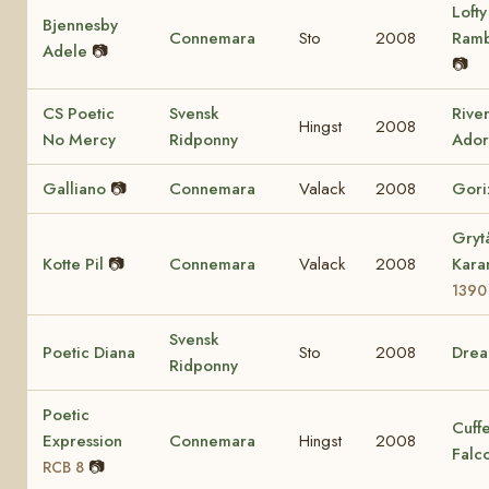
Lofty
Bjennesby
Connemara
Sto
2008
Ram
Adele
📷
📷
CS Poetic
Svensk
Rive
Hingst
2008
No Mercy
Ridponny
Ador
Galliano
📷
Connemara
Valack
2008
Gori
Gryt
Kotte Pil
📷
Connemara
Valack
2008
Kara
1390
Svensk
Poetic Diana
Sto
2008
Dre
Ridponny
Poetic
Cuff
Expression
Connemara
Hingst
2008
Falc
📷
RCB 8