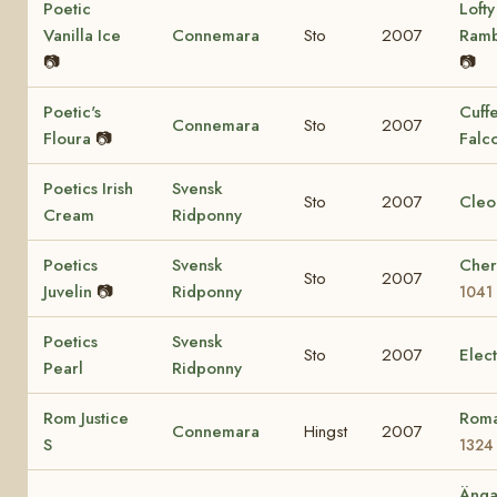
Poetic
Lofty
Vanilla Ice
Connemara
Sto
2007
Ram
📷
📷
Poetic's
Cuff
Connemara
Sto
2007
Floura
📷
Falc
Poetics Irish
Svensk
Sto
2007
Cleo
Cream
Ridponny
Poetics
Svensk
Cher
Sto
2007
Juvelin
📷
Ridponny
1041
Poetics
Svensk
Sto
2007
Elec
Pearl
Ridponny
Rom Justice
Roma
Connemara
Hingst
2007
S
1324
Änga