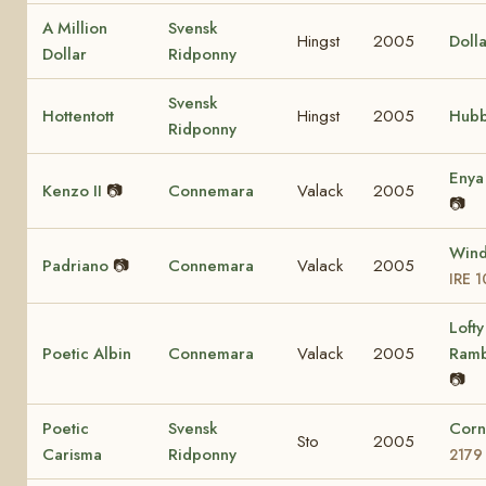
A Million
Svensk
Hingst
2005
Dolla
Dollar
Ridponny
Svensk
Hottentott
Hingst
2005
Hubb
Ridponny
Eny
Kenzo II
📷
Connemara
Valack
2005
📷
Wind
Padriano
📷
Connemara
Valack
2005
IRE 
Lofty
Poetic Albin
Connemara
Valack
2005
Ram
📷
Poetic
Svensk
Corn
Sto
2005
Carisma
Ridponny
2179