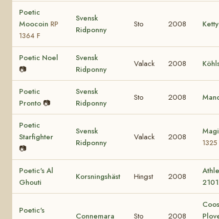
Poetic
Svensk
Moocoin
Sto
2008
Ketty
RP
Ridponny
1364 F
Poetic Noel
Svensk
Valack
2008
Köhl
📷
Ridponny
Poetic
Svensk
Sto
2008
Mand
Pronto
📷
Ridponny
Poetic
Svensk
Magi
Starfighter
Valack
2008
Ridponny
1325
📷
Poetic's Al
Athle
Korsningshäst
Hingst
2008
Ghouti
2101
Coo
Poetic's
Connemara
Sto
2008
Plov