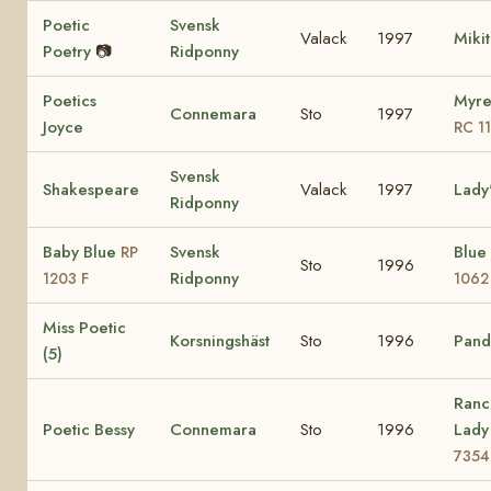
Poetic
Svensk
Valack
1997
Miki
Poetry
📷
Ridponny
Poetics
Myre
Connemara
Sto
1997
Joyce
RC 1
Svensk
Shakespeare
Valack
1997
Lady
Ridponny
Baby Blue
Svensk
Blue
RP
Sto
1996
Ridponny
1203 F
1062
Miss Poetic
Korsningshäst
Sto
1996
Pando
(5)
Ranc
Poetic Bessy
Connemara
Sto
1996
Lad
7354