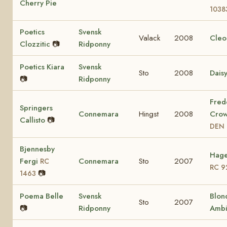
Cherry Pie
1038
Poetics
Svensk
Valack
2008
Cleo
Clozzitic
📷
Ridponny
Poetics Kiara
Svensk
Sto
2008
Dais
📷
Ridponny
Fred
Springers
Connemara
Hingst
2008
Crow
Callisto
📷
DEN 
Bjennesby
Hage
Fergi
Connemara
Sto
2007
RC
RC 9
📷
1463
Poema Belle
Svensk
Blon
Sto
2007
📷
Ridponny
Ambi