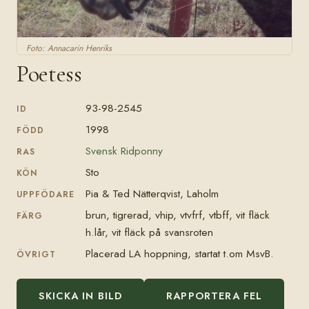
Foto: Annacarin Henriks
Poetess
93-98-2545
ID
1998
FÖDD
Svensk Ridponny
RAS
Sto
KÖN
Pia & Ted Nätterqvist, Laholm
UPPFÖDARE
brun, tigrerad, vhip, vtvfrf, vtbff, vit fläck
FÄRG
h.lår, vit fläck på svansroten
Placerad LA hoppning, startat t.om MsvB.
ÖVRIGT
SKICKA IN BILD
RAPPORTERA FEL