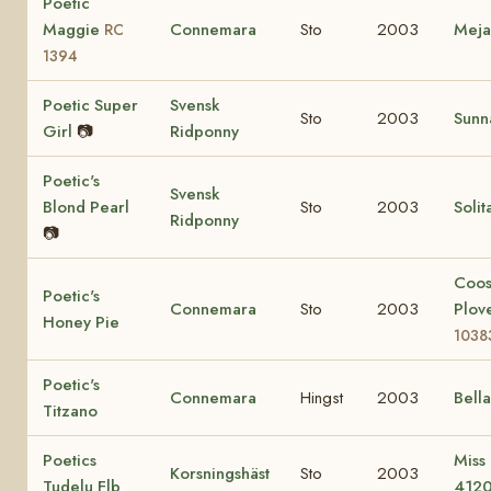
Poetic
Maggie
Connemara
Sto
2003
Mej
RC
1394
Poetic Super
Svensk
Sto
2003
Sunn
Girl
📷
Ridponny
Poetic's
Svensk
Blond Pearl
Sto
2003
Solit
Ridponny
📷
Coo
Poetic's
Connemara
Sto
2003
Plov
Honey Pie
1038
Poetic's
Connemara
Hingst
2003
Bell
Titzano
Poetics
Miss
Korsningshäst
Sto
2003
Tudelu Flb
412