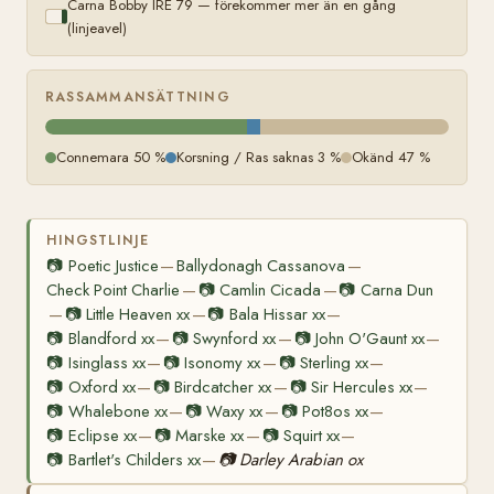
Carna Bobby IRE 79 — förekommer mer än en gång
(linjeavel)
RASSAMMANSÄTTNING
Connemara 50 %
Korsning / Ras saknas 3 %
Okänd 47 %
HINGSTLINJE
📷
Poetic Justice
Ballydonagh Cassanova
—
—
Check Point Charlie
📷
Camlin Cicada
📷
Carna Dun
—
—
📷
Little Heaven xx
📷
Bala Hissar xx
—
—
—
📷
Blandford xx
📷
Swynford xx
📷
John O'Gaunt xx
—
—
—
📷
Isinglass xx
📷
Isonomy xx
📷
Sterling xx
—
—
—
📷
Oxford xx
📷
Birdcatcher xx
📷
Sir Hercules xx
—
—
—
📷
Whalebone xx
📷
Waxy xx
📷
Pot8os xx
—
—
—
📷
Eclipse xx
📷
Marske xx
📷
Squirt xx
—
—
—
📷
Bartlet's Childers xx
📷
Darley Arabian ox
—