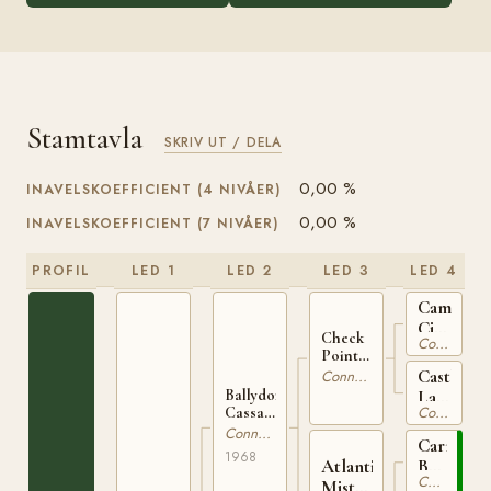
Stamtavla
SKRIV UT / DELA
0,00 %
INAVELSKOEFFICIENT (4 NIVÅER)
0,00 %
INAVELSKOEFFICIENT (7 NIVÅER)
PROFIL
LED 1
LED 2
LED 3
LED 4
Camlin
Cicada
Check
Connemara
IRE
Point
119
Charlie
Castleto
Connemara
IRE 167
Lady
Ballydonagh
Connemara
Cassanova
IRE
IRE 370
Connemara
2009
Carna
1968
Atlantic
Bobby
Connemara
Mist
IRE