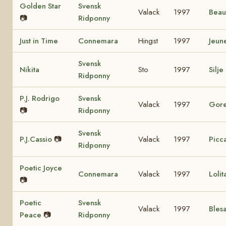
Golden Star
Svensk
Valack
1997
Beau
📷
Ridponny
Just in Time
Connemara
Hingst
1997
Jeun
Svensk
Nikita
Sto
1997
Silje
Ridponny
P.J. Rodrigo
Svensk
Valack
1997
Gore
📷
Ridponny
Svensk
P.J.Cassio
📷
Valack
1997
Picca
Ridponny
Poetic Joyce
Connemara
Valack
1997
Loli
📷
Poetic
Svensk
Valack
1997
Bles
Peace
📷
Ridponny