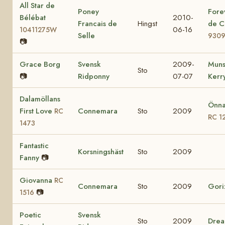
All Star de
Poney
Fore
Bélébat
2010-
Francais de
Hingst
de C
06-16
10411275W
Selle
930
📷
Grace Borg
Svensk
2009-
Muns
Sto
📷
Ridponny
07-07
Kerr
Dalamöllans
Önna
First Love
Connemara
Sto
2009
RC
RC 1
1473
Fantastic
Korsningshäst
Sto
2009
Fanny
📷
Giovanna
RC
Connemara
Sto
2009
Gori
📷
1516
Poetic
Svensk
Sto
2009
Drea