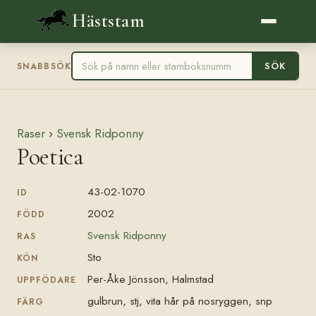
Häststam
SÖK
SNABBSÖK
Raser
›
Svensk Ridponny
Poetica
43-02-1070
ID
2002
FÖDD
Svensk Ridponny
RAS
Sto
KÖN
Per-Åke Jönsson, Halmstad
UPPFÖDARE
gulbrun, stj, vita hår på nosryggen, snp
FÄRG