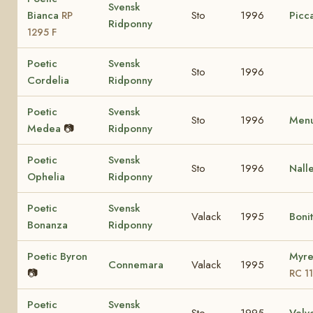
Svensk
Bianca
Sto
1996
Picca
RP
Ridponny
1295 F
Poetic
Svensk
Sto
1996
Cordelia
Ridponny
Poetic
Svensk
Sto
1996
Menu
Medea
📷
Ridponny
Poetic
Svensk
Sto
1996
Nall
Ophelia
Ridponny
Poetic
Svensk
Valack
1995
Boni
Bonanza
Ridponny
Poetic Byron
Myre
Connemara
Valack
1995
📷
RC 1
Poetic
Svensk
Sto
1995
Velv