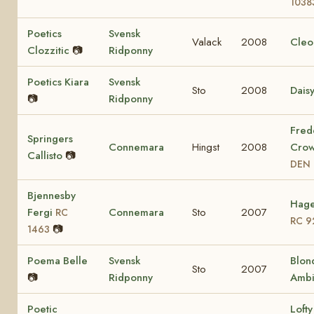
1038
Poetics
Svensk
Valack
2008
Cleo
Clozzitic
📷
Ridponny
Poetics Kiara
Svensk
Sto
2008
Dais
📷
Ridponny
Fred
Springers
Connemara
Hingst
2008
Crow
Callisto
📷
DEN 
Bjennesby
Hage
Fergi
Connemara
Sto
2007
RC
RC 9
📷
1463
Poema Belle
Svensk
Blon
Sto
2007
📷
Ridponny
Ambi
Poetic
Lofty