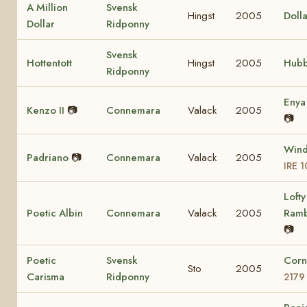
A Million
Svensk
Hingst
2005
Dolla
Dollar
Ridponny
Svensk
Hottentott
Hingst
2005
Hubb
Ridponny
Eny
Kenzo II
📷
Connemara
Valack
2005
📷
Wind
Padriano
📷
Connemara
Valack
2005
IRE 
Lofty
Poetic Albin
Connemara
Valack
2005
Ram
📷
Poetic
Svensk
Corn
Sto
2005
Carisma
Ridponny
2179