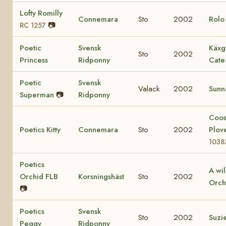
Lofty Romilly
Connemara
Sto
2002
Rol
📷
RC 1257
Poetic
Svensk
Käxg
Sto
2002
Princess
Ridponny
Cate
Poetic
Svensk
Valack
2002
Sunn
Superman
📷
Ridponny
Coo
Poetics Kitty
Connemara
Sto
2002
Plov
1038
Poetics
A wi
Orchid FLB
Korsningshäst
Sto
2002
Orch
📷
Poetics
Svensk
Sto
2002
Suzi
Peggy
Ridponny