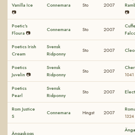
Vanilla Ice
Connemara
Sto
2007
Ram
📷
📷
Poetic's
Cuff
Connemara
Sto
2007
Floura
📷
Falc
Poetics Irish
Svensk
Sto
2007
Cleo
Cream
Ridponny
Poetics
Svensk
Cher
Sto
2007
Juvelin
📷
Ridponny
1041
Poetics
Svensk
Sto
2007
Elec
Pearl
Ridponny
Rom Justice
Roma
Connemara
Hingst
2007
S
1324
Änga
Ängaskogs