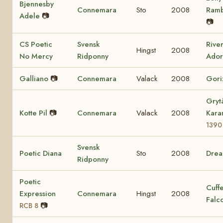
Bjennesby
Connemara
Sto
2008
Ram
Adele
📷
📷
CS Poetic
Svensk
Rive
Hingst
2008
No Mercy
Ridponny
Ador
Galliano
📷
Connemara
Valack
2008
Gori
Gryt
Kotte Pil
📷
Connemara
Valack
2008
Kara
1390
Svensk
Poetic Diana
Sto
2008
Dre
Ridponny
Poetic
Cuff
Expression
Connemara
Hingst
2008
Falc
📷
RCB 8