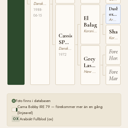
Dansk Sportponny
901
Dushara
1988-
ox
06-15
El
AHSB
Arabiskt Fullblod
Balaga
3334
Shamal
Korsning med arab
Cassiopaya
Korsning med arab
SP
86
Dansk Sportponny
Forest
1972
Horse
Grey
Lass
NF
Forest
New Forest
93
Mare
Foto finns i databasen
Carna Bobby IRE 79 — förekommer mer än en gång
(linjeavel)
Arabiskt Fullblod (ox)
OX