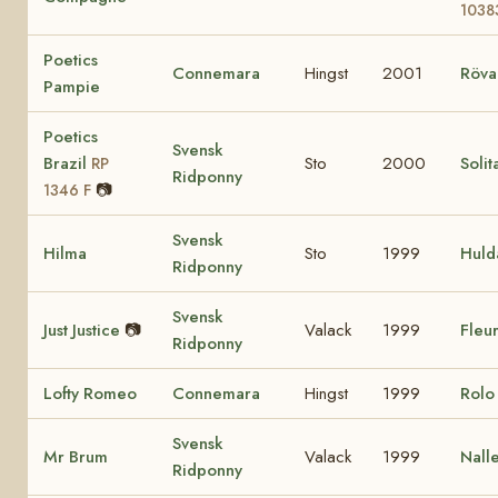
1038
Poetics
Connemara
Hingst
2001
Röva
Pampie
Poetics
Svensk
Brazil
Sto
2000
Solit
RP
Ridponny
📷
1346 F
Svensk
Hilma
Sto
1999
Huld
Ridponny
Svensk
Just Justice
📷
Valack
1999
Fleur
Ridponny
Lofty Romeo
Connemara
Hingst
1999
Rol
Svensk
Mr Brum
Valack
1999
Nall
Ridponny