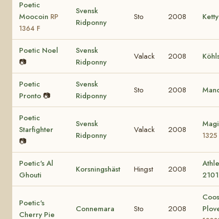
Poetic
Svensk
Moocoin
Sto
2008
Ketty
RP
Ridponny
1364 F
Poetic Noel
Svensk
Valack
2008
Köhl
📷
Ridponny
Poetic
Svensk
Sto
2008
Mand
Pronto
📷
Ridponny
Poetic
Svensk
Magi
Starfighter
Valack
2008
Ridponny
1325
📷
Poetic's Al
Athle
Korsningshäst
Hingst
2008
Ghouti
2101
Coo
Poetic's
Connemara
Sto
2008
Plov
Cherry Pie