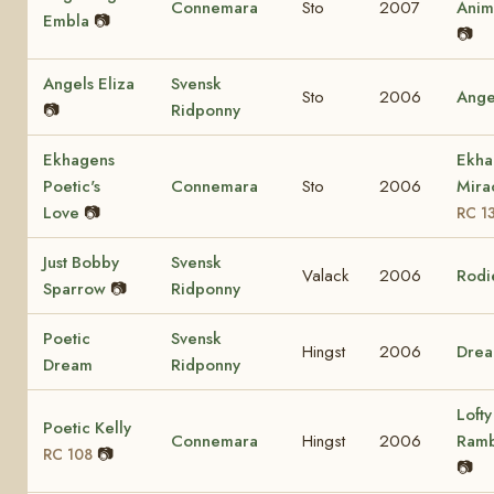
Connemara
Sto
2007
Ani
Embla
📷
📷
Angels Eliza
Svensk
Sto
2006
Ange
📷
Ridponny
Ekhagens
Ekha
Poetic's
Connemara
Sto
2006
Mira
Love
📷
RC 1
Just Bobby
Svensk
Valack
2006
Rodi
Sparrow
📷
Ridponny
Poetic
Svensk
Hingst
2006
Dre
Dream
Ridponny
Lofty
Poetic Kelly
Connemara
Hingst
2006
Ram
📷
RC 108
📷