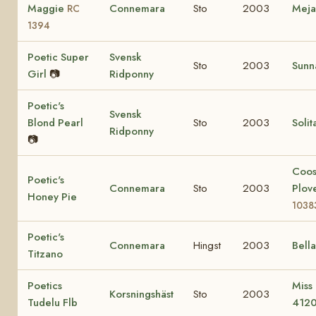
Maggie
Connemara
Sto
2003
Mej
RC
1394
Poetic Super
Svensk
Sto
2003
Sunn
Girl
📷
Ridponny
Poetic's
Svensk
Blond Pearl
Sto
2003
Solit
Ridponny
📷
Coo
Poetic's
Connemara
Sto
2003
Plov
Honey Pie
1038
Poetic's
Connemara
Hingst
2003
Bell
Titzano
Poetics
Miss
Korsningshäst
Sto
2003
Tudelu Flb
412