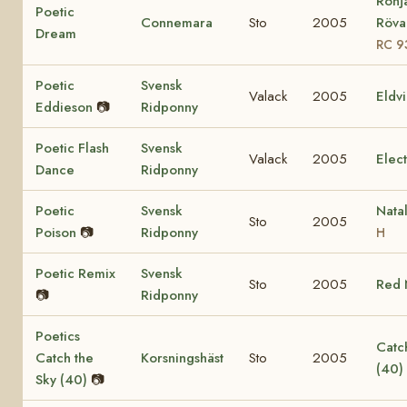
Ronj
Poetic
Connemara
Sto
2005
Rövar
Dream
RC 9
Poetic
Svensk
Valack
2005
Eldv
Eddieson
📷
Ridponny
Poetic Flash
Svensk
Valack
2005
Elec
Dance
Ridponny
Poetic
Svensk
Nata
Sto
2005
Poison
📷
Ridponny
H
Poetic Remix
Svensk
Sto
2005
Red 
📷
Ridponny
Poetics
Catch
Catch the
Korsningshäst
Sto
2005
(40)
Sky (40)
📷