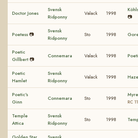
Svensk
Köhl
Doctor Jones
Valack
1998
Ridponny
📷
Svensk
Poetess
📷
Sto
1998
Gore
Ridponny
Poetic
Connemara
Valack
1998
Poet
Gillbert
📷
Poetic
Svensk
Valack
1998
Haze
Hamlet
Ridponny
Poetic's
Myre
Connemara
Sto
1998
Ginn
RC 1
Temple
Svensk
Sto
1998
Temp
Attica
Ridponny
Golden Star
Svensk