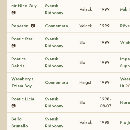
Mr Nice Guy
Svensk
Valack
1999
Miki
📷
Ridponny
Peperoni
📷
Connemara
Valack
1999
Röva
Poetic Star
Svensk
Sto
1999
Whit
📷
Ridponny
Poetics
Svensk
Impe
Sto
1999
Debria
Ridponny
Supr
Wesaborgs
Wesa
Connemara
Hingst
1999
Tziam Boy
Ut
RC
Poetic Licia
Svensk
1998-
Sto
Nore
📷
Ridponny
08-07
Bello
Svensk
Valack
1998
Flo-
Brunello
Ridponny