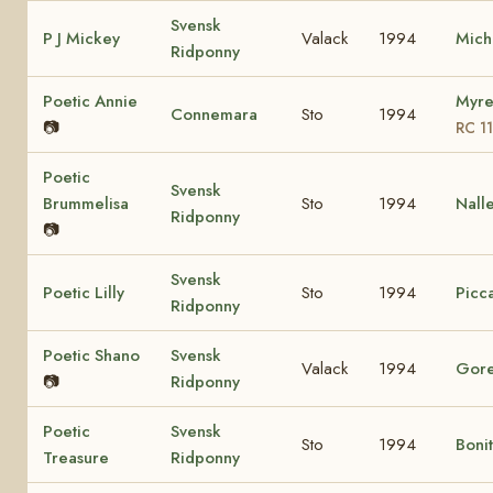
Svensk
P J Mickey
Valack
1994
Mich
Ridponny
Poetic Annie
Myre
Connemara
Sto
1994
📷
RC 1
Poetic
Svensk
Brummelisa
Sto
1994
Nall
Ridponny
📷
Svensk
Poetic Lilly
Sto
1994
Picca
Ridponny
Poetic Shano
Svensk
Valack
1994
Gore
📷
Ridponny
Poetic
Svensk
Sto
1994
Boni
Treasure
Ridponny