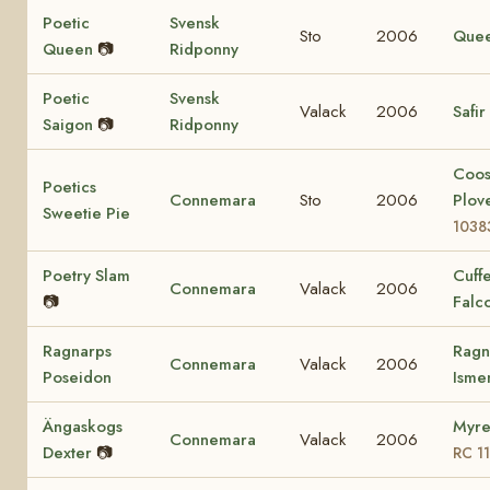
Poetic
Svensk
Sto
2006
Que
Queen
📷
Ridponny
Poetic
Svensk
Valack
2006
Safir
Saigon
📷
Ridponny
Coo
Poetics
Connemara
Sto
2006
Plov
Sweetie Pie
1038
Poetry Slam
Cuff
Connemara
Valack
2006
📷
Falc
Ragnarps
Ragn
Connemara
Valack
2006
Poseidon
Ism
Ängaskogs
Myre
Connemara
Valack
2006
Dexter
📷
RC 1