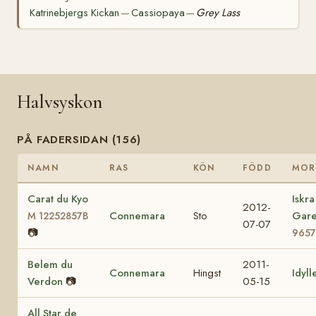
Katrinebjergs Kickan
Cassiopaya
Grey Lass
—
—
Halvsyskon
PÅ FADERSIDAN (156)
NAMN
RAS
KÖN
FÖDD
MOR
Carat du Kyo
Iskra
2012-
Connemara
Sto
Gar
M 12252857B
07-07
📷
9657
Belem du
2011-
Connemara
Hingst
Idyll
Verdon
📷
05-15
All Star de