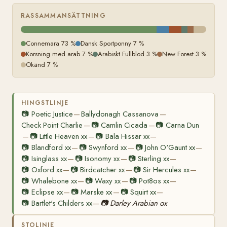
RASSAMMANSÄTTNING
Connemara 73 %
Dansk Sportponny 7 %
Korsning med arab 7 %
Arabiskt Fullblod 3 %
New Forest 3 %
Okänd 7 %
HINGSTLINJE
📷
Poetic Justice
Ballydonagh Cassanova
—
—
Check Point Charlie
📷
Camlin Cicada
📷
Carna Dun
—
—
📷
Little Heaven xx
📷
Bala Hissar xx
—
—
—
📷
Blandford xx
📷
Swynford xx
📷
John O'Gaunt xx
—
—
—
📷
Isinglass xx
📷
Isonomy xx
📷
Sterling xx
—
—
—
📷
Oxford xx
📷
Birdcatcher xx
📷
Sir Hercules xx
—
—
—
📷
Whalebone xx
📷
Waxy xx
📷
Pot8os xx
—
—
—
📷
Eclipse xx
📷
Marske xx
📷
Squirt xx
—
—
—
📷
Bartlet's Childers xx
📷
Darley Arabian ox
—
STOLINJE