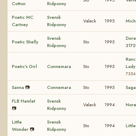
Cotton
Ridponny
Poetic MC
Svensk
Valack
1995
Mich
Cartney
Ridponny
Svensk
Dore
Poetic Shelly
Sto
1995
Ridponny
3172
Ranc
Poetic's Girl
Connemara
Sto
1995
Lad
7354
Sanna
📷
Connemara
Sto
1995
Sag
FLB Hamlet
Svensk
Valack
1994
Nore
📷
Ridponny
Little
Svensk
Sto
1994
Littl
Wonder
📷
Ridponny