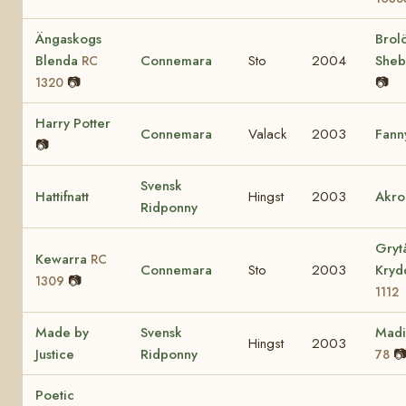
Ängaskogs
Brol
Blenda
Connemara
Sto
2004
She
RC
📷
📷
1320
Harry Potter
Connemara
Valack
2003
Fann
📷
Svensk
Hattifnatt
Hingst
2003
Akro
Ridponny
Gryt
Kewarra
RC
Connemara
Sto
2003
Kry
📷
1309
1112
Made by
Svensk
Mad
Hingst
2003
Justice
Ridponny

78
Poetic