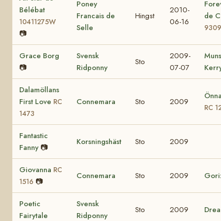
Poney
Fore
Bélébat
2010-
Francais de
Hingst
de C
06-16
10411275W
Selle
930
📷
Grace Borg
Svensk
2009-
Muns
Sto
📷
Ridponny
07-07
Kerr
Dalamöllans
Önna
First Love
Connemara
Sto
2009
RC
RC 1
1473
Fantastic
Korsningshäst
Sto
2009
Fanny
📷
Giovanna
RC
Connemara
Sto
2009
Gori
📷
1516
Poetic
Svensk
Sto
2009
Drea
Fairytale
Ridponny