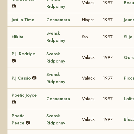
Valack
1997
Beau
📷
Ridponny
Just in Time
Connemara
Hingst
1997
Jeun
Svensk
Nikita
Sto
1997
Silje
Ridponny
P.J. Rodrigo
Svensk
Valack
1997
Gore
📷
Ridponny
Svensk
P.J.Cassio
📷
Valack
1997
Picca
Ridponny
Poetic Joyce
Connemara
Valack
1997
Loli
📷
Poetic
Svensk
Valack
1997
Bles
Peace
📷
Ridponny