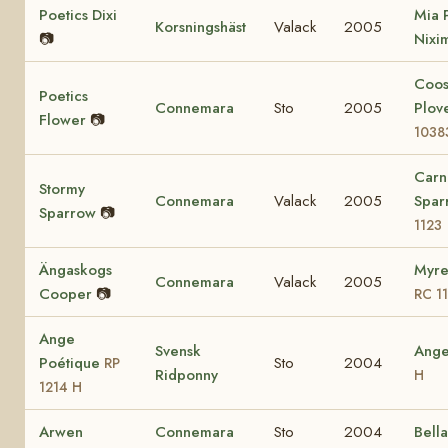
Poetics Dixi
Mia 
Korsningshäst
Valack
2005
📷
Nixi
Coo
Poetics
Connemara
Sto
2005
Plov
Flower
📷
1038
Carn
Stormy
Connemara
Valack
2005
Spa
Sparrow
📷
1123
Ängaskogs
Myre
Connemara
Valack
2005
Cooper
📷
RC 1
Ange
Svensk
Ang
Poétique
Sto
2004
RP
Ridponny
H
1214 H
Arwen
Connemara
Sto
2004
Bell