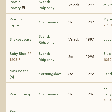
Poetic
Svensk
Valack
1997
Miki
Poetry
📷
Ridponny
Poetics
Myre
Connemara
Sto
1997
Joyce
RC 1
Svensk
Shakespeare
Valack
1997
Lady
Ridponny
Baby Blue
Svensk
Blue
RP
Sto
1996
Ridponny
1203 F
1062
Miss Poetic
Korsningshäst
Sto
1996
Pando
(5)
Ranc
Poetic Bessy
Connemara
Sto
1996
Lad
7354
Poetic