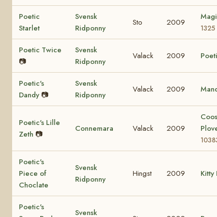
Poetic
Svensk
Magi
Sto
2009
Starlet
Ridponny
1325
Poetic Twice
Svensk
Valack
2009
Poeti
📷
Ridponny
Poetic's
Svensk
Valack
2009
Mand
Dandy
📷
Ridponny
Coo
Poetic's Lille
Connemara
Valack
2009
Plov
Zeth
📷
1038
Poetic's
Svensk
Piece of
Hingst
2009
Kitty
Ridponny
Choclate
Poetic's
Svensk