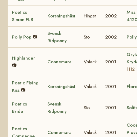
Poetics
Miss
Korsningshäst
Hingst
2002
Simon FLB
412
Svensk
Polly Pop
📷
Sto
2002
Poll
Ridponny
Gryt
Highlander
Connemara
Valack
2001
Kry
📷
1112
Poetic Flying
Korsningshäst
Valack
2001
Flore
Kiss
📷
Poetics
Svensk
Sto
2001
Solit
Bride
Ridponny
Coo
Poetics
Connemara
Valack
2001
Plov
Compagne