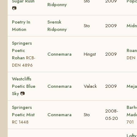
Sugar Rush
Sto
2009
Popc
Ridponny
📷
Poetry In
Svensk
Sto
2009
Midn
Motion
Ridponny
Springers
Poetic
Roan
Connemara
Hingst
2009
Rohan
RCB-
DEN 
DEN 4896
Westcliffs
Poetic Blue
Connemara
Valack
2009
Mej
Sky
📷
Springers
Barho
2008-
Poetic Mist
Connemara
Sto
Mad
05-20
RC 1448
701
Lofty