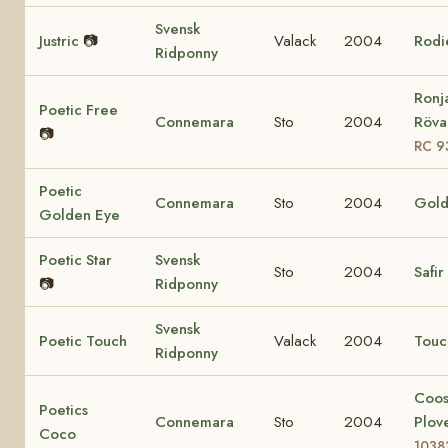
Svensk
Justric
📷
Valack
2004
Rodi
Ridponny
Ronj
Poetic Free
Connemara
Sto
2004
Rövar
📷
RC 9
Poetic
Connemara
Sto
2004
Gold
Golden Eye
Poetic Star
Svensk
Sto
2004
Safir
📷
Ridponny
Svensk
Poetic Touch
Valack
2004
Touc
Ridponny
Coo
Poetics
Connemara
Sto
2004
Plov
Coco
1038