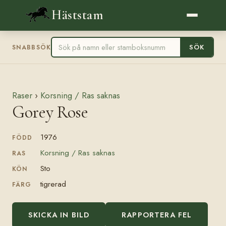
Häststam
SÖK
SNABBSÖK
Raser
›
Korsning / Ras saknas
Gorey Rose
1976
FÖDD
Korsning / Ras saknas
RAS
Sto
KÖN
tigrerad
FÄRG
SKICKA IN BILD
RAPPORTERA FEL