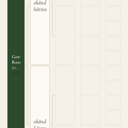
okänd
härstamning
Gorey
Rose
Korsning / Ras saknas
1976
okänd