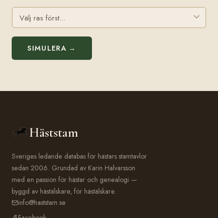
SIMULERA →
Häststam
Sveriges ledande databas för hästars stamtavlor
sedan 2006. Grundad av Karin Halvarsson
med en passion för hästar och genealogi —
byggd av hästälskare, för hästälskare.
info@haststam.se
Facebook