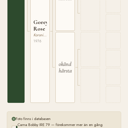
Gorey
Rose
Korsning / Ras saknas
1976
okänd
härstamning
Foto finns i databasen
Carna Bobby IRE 79 — förekommer mer än en gång