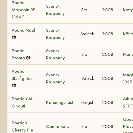
Poetic
Svensk
Moocoin
Sto
2008
Ketty
RP
Ridponny
1364 F
Poetic Noel
Svensk
Valack
2008
Köhl
📷
Ridponny
Poetic
Svensk
Sto
2008
Mand
Pronto
📷
Ridponny
Poetic
Svensk
Magi
Starfighter
Valack
2008
Ridponny
1325
📷
Poetic's Al
Athle
Korsningshäst
Hingst
2008
Ghouti
2101
Coo
Poetic's
Connemara
Sto
2008
Plov
Cherry Pie