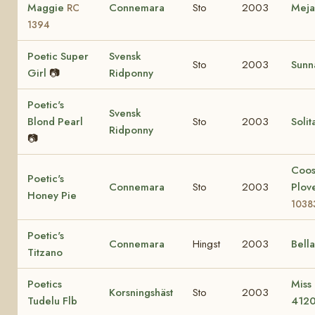
Maggie
Connemara
Sto
2003
Mej
RC
1394
Poetic Super
Svensk
Sto
2003
Sunn
Girl
📷
Ridponny
Poetic's
Svensk
Blond Pearl
Sto
2003
Solit
Ridponny
📷
Coo
Poetic's
Connemara
Sto
2003
Plov
Honey Pie
1038
Poetic's
Connemara
Hingst
2003
Bell
Titzano
Poetics
Miss
Korsningshäst
Sto
2003
Tudelu Flb
412