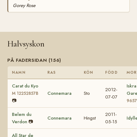
Gorey Rose
Halvsyskon
PÅ FADERSIDAN (156)
NAMN
RAS
KÖN
FÖDD
MOR
Carat du Kyo
Iskra
2012-
Connemara
Sto
Gar
M 12252857B
07-07
📷
9657
Belem du
2011-
Connemara
Hingst
Idyll
Verdon
📷
05-15
All Star de