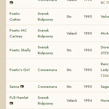
📷
RC 1
Poetic
Svensk
Sto
1995
Velv
Cotton
Ridponny
Poetic MC
Svensk
Valack
1995
Mich
Cartney
Ridponny
Svensk
Dore
Poetic Shelly
Sto
1995
Ridponny
3172
Ranc
Poetic's Girl
Connemara
Sto
1995
Lad
7354
Sanna
📷
Connemara
Sto
1995
Sag
FLB Hamlet
Svensk
Valack
1994
Nore
📷
Ridponny