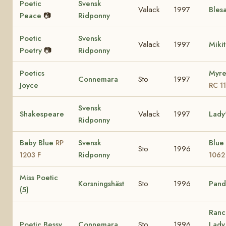
Poetic
Svensk
Valack
1997
Bles
Peace
📷
Ridponny
Poetic
Svensk
Valack
1997
Miki
Poetry
📷
Ridponny
Poetics
Myre
Connemara
Sto
1997
Joyce
RC 1
Svensk
Shakespeare
Valack
1997
Lady
Ridponny
Baby Blue
Svensk
Blue
RP
Sto
1996
Ridponny
1203 F
1062
Miss Poetic
Korsningshäst
Sto
1996
Pando
(5)
Ranc
Poetic Bessy
Connemara
Sto
1996
Lad