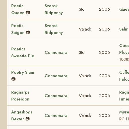
Poetic
Svensk
Sto
2006
Que
Queen
📷
Ridponny
Poetic
Svensk
Valack
2006
Safir
Saigon
📷
Ridponny
Coo
Poetics
Connemara
Sto
2006
Plov
Sweetie Pie
1038
Poetry Slam
Cuff
Connemara
Valack
2006
📷
Falc
Ragnarps
Ragn
Connemara
Valack
2006
Poseidon
Ism
Ängaskogs
Myre
Connemara
Valack
2006
Dexter
📷
RC 1