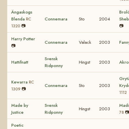
Ängaskogs
Brol
Blenda
Connemara
Sto
2004
She
RC
📷
📷
1320
Harry Potter
Connemara
Valack
2003
Fann
📷
Svensk
Hattifnatt
Hingst
2003
Akro
Ridponny
Gryt
Kewarra
RC
Connemara
Sto
2003
Kry
📷
1309
1112
Made by
Svensk
Mad
Hingst
2003
Justice
Ridponny

78
Poetic