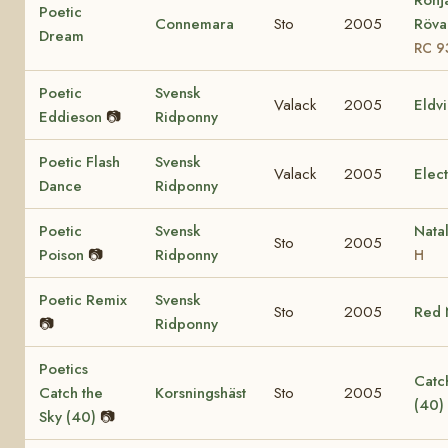
Poetic
Connemara
Sto
2005
Rövar
Dream
RC 9
Poetic
Svensk
Valack
2005
Eldv
Eddieson
📷
Ridponny
Poetic Flash
Svensk
Valack
2005
Elec
Dance
Ridponny
Poetic
Svensk
Nata
Sto
2005
Poison
📷
Ridponny
H
Poetic Remix
Svensk
Sto
2005
Red 
📷
Ridponny
Poetics
Catch
Catch the
Korsningshäst
Sto
2005
(40)
Sky (40)
📷