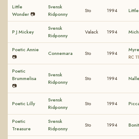
Little
Svensk
Sto
1994
Littl
Wonder
📷
Ridponny
Svensk
P J Mickey
Valack
1994
Mich
Ridponny
Poetic Annie
Myre
Connemara
Sto
1994
📷
RC 1
Poetic
Svensk
Brummelisa
Sto
1994
Nall
Ridponny
📷
Svensk
Poetic Lilly
Sto
1994
Picca
Ridponny
Poetic
Svensk
Sto
1994
Boni
Treasure
Ridponny