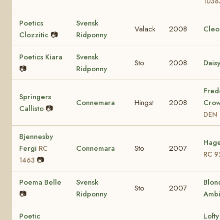
1038
Poetics
Svensk
Valack
2008
Cleo
Clozzitic
📷
Ridponny
Poetics Kiara
Svensk
Sto
2008
Dais
📷
Ridponny
Fred
Springers
Connemara
Hingst
2008
Crow
Callisto
📷
DEN 
Bjennesby
Hage
Fergi
Connemara
Sto
2007
RC
RC 9
📷
1463
Poema Belle
Svensk
Blon
Sto
2007
📷
Ridponny
Ambi
Poetic
Lofty