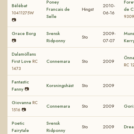
Poney
Fore
Bélébat
2010-
Francais de
Hingst
de C
06-16
10411275W
Selle
930
📷
Grace Borg
Svensk
2009-
Muns
Sto
📷
Ridponny
07-07
Kerr
Dalamöllans
Önna
First Love
Connemara
Sto
2009
RC
RC 1
1473
Fantastic
Korsningshäst
Sto
2009
Fanny
📷
Giovanna
RC
Connemara
Sto
2009
Gori
📷
1516
Poetic
Svensk
Sto
2009
Drea
Fairytale
Ridponny