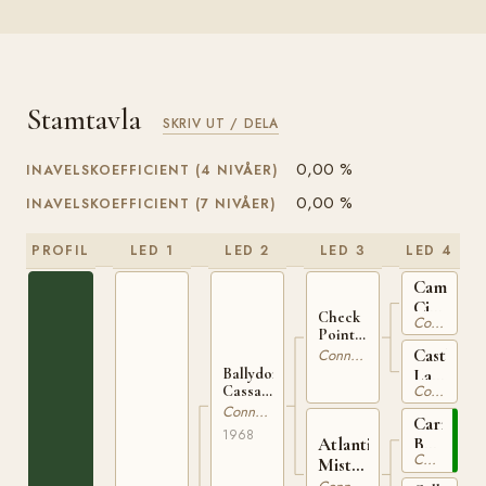
Stamtavla
SKRIV UT / DELA
0,00 %
INAVELSKOEFFICIENT (4 NIVÅER)
0,00 %
INAVELSKOEFFICIENT (7 NIVÅER)
PROFIL
LED 1
LED 2
LED 3
LED 4
Camlin
Cicada
Check
Connemara
IRE
Point
119
Charlie
Castleto
Connemara
IRE 167
Lady
Ballydonagh
Connemara
Cassanova
IRE
IRE 370
Connemara
2009
Carna
1968
Atlantic
Bobby
Connemara
Mist
IRE
IRE
79