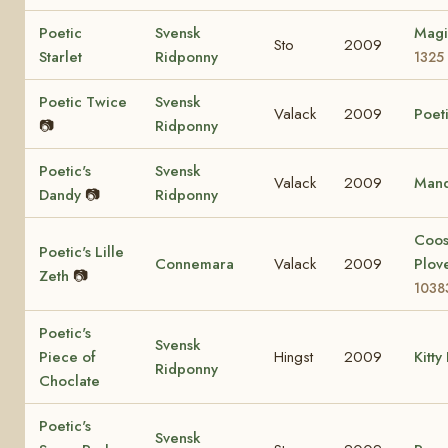
Poetic
Svensk
Magi
Sto
2009
Starlet
Ridponny
1325
Poetic Twice
Svensk
Valack
2009
Poeti
📷
Ridponny
Poetic's
Svensk
Valack
2009
Mand
Dandy
📷
Ridponny
Coo
Poetic's Lille
Connemara
Valack
2009
Plov
Zeth
📷
1038
Poetic's
Svensk
Piece of
Hingst
2009
Kitty
Ridponny
Choclate
Poetic's
Svensk