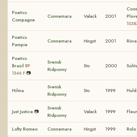
Coo
Poetics
Connemara
Valack
2001
Plov
Compagne
1038
Poetics
Connemara
Hingst
2001
Röva
Pampie
Poetics
Svensk
Brazil
Sto
2000
Solit
RP
Ridponny
📷
1346 F
Svensk
Hilma
Sto
1999
Huld
Ridponny
Svensk
Just Justice
📷
Valack
1999
Fleur
Ridponny
Lofty Romeo
Connemara
Hingst
1999
Rol