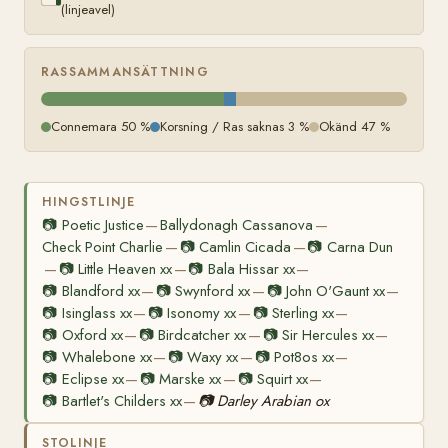
(linjeavel)
RASSAMMANSÄTTNING
Connemara 50 %
Korsning / Ras saknas 3 %
Okänd 47 %
HINGSTLINJE
📷
Poetic Justice
Ballydonagh Cassanova
—
—
Check Point Charlie
📷
Camlin Cicada
📷
Carna Dun
—
—
📷
Little Heaven xx
📷
Bala Hissar xx
—
—
—
📷
Blandford xx
📷
Swynford xx
📷
John O'Gaunt xx
—
—
—
📷
Isinglass xx
📷
Isonomy xx
📷
Sterling xx
—
—
—
📷
Oxford xx
📷
Birdcatcher xx
📷
Sir Hercules xx
—
—
—
📷
Whalebone xx
📷
Waxy xx
📷
Pot8os xx
—
—
—
📷
Eclipse xx
📷
Marske xx
📷
Squirt xx
—
—
—
📷
Bartlet's Childers xx
📷
Darley Arabian ox
—
STOLINJE