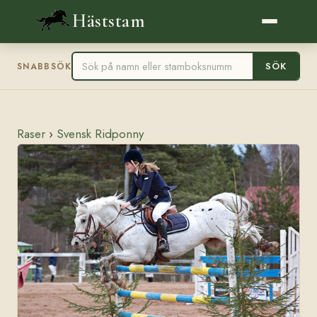
Häststam
SÖK
SNABBSÖK
Raser
›
Svensk Ridponny