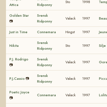
Sto
1998
Temp
Attica
Ridponny
Golden Star
Svensk
Valack
1997
Beau
📷
Ridponny
Just in Time
Connemara
Hingst
1997
Jeun
Svensk
Nikita
Sto
1997
Silje
Ridponny
P.J. Rodrigo
Svensk
Valack
1997
Gore
📷
Ridponny
Svensk
P.J.Cassio
📷
Valack
1997
Picca
Ridponny
Poetic Joyce
Connemara
Valack
1997
Loli
📷