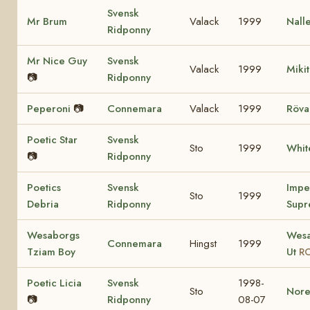
Svensk
Mr Brum
Valack
1999
Nall
Ridponny
Mr Nice Guy
Svensk
Valack
1999
Miki
📷
Ridponny
Peperoni
📷
Connemara
Valack
1999
Röva
Poetic Star
Svensk
Sto
1999
Whit
📷
Ridponny
Poetics
Svensk
Impe
Sto
1999
Debria
Ridponny
Supr
Wesaborgs
Wesa
Connemara
Hingst
1999
Tziam Boy
Ut
RC
Poetic Licia
Svensk
1998-
Sto
Nore
📷
Ridponny
08-07