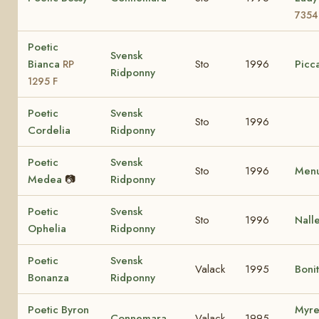
7354
Poetic
Svensk
Bianca
Sto
1996
Picca
RP
Ridponny
1295 F
Poetic
Svensk
Sto
1996
Cordelia
Ridponny
Poetic
Svensk
Sto
1996
Menu
Medea
📷
Ridponny
Poetic
Svensk
Sto
1996
Nall
Ophelia
Ridponny
Poetic
Svensk
Valack
1995
Boni
Bonanza
Ridponny
Poetic Byron
Myre
Connemara
Valack
1995