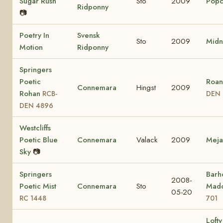
Sugar Rush
Sto
2009
Popc
Ridponny
📷
Poetry In
Svensk
Sto
2009
Midn
Motion
Ridponny
Springers
Poetic
Roan
Connemara
Hingst
2009
Rohan
RCB-
DEN 
DEN 4896
Westcliffs
Poetic Blue
Connemara
Valack
2009
Mej
Sky
📷
Springers
Barho
2008-
Poetic Mist
Connemara
Sto
Mad
05-20
RC 1448
701
Lofty