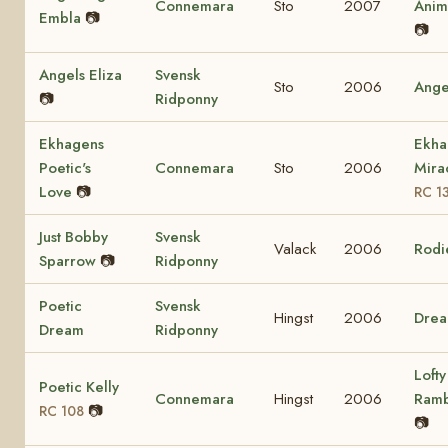
Connemara
Sto
2007
Ani
Embla
📷
📷
Angels Eliza
Svensk
Sto
2006
Ange
📷
Ridponny
Ekhagens
Ekha
Poetic's
Connemara
Sto
2006
Mira
Love
📷
RC 1
Just Bobby
Svensk
Valack
2006
Rodi
Sparrow
📷
Ridponny
Poetic
Svensk
Hingst
2006
Dre
Dream
Ridponny
Lofty
Poetic Kelly
Connemara
Hingst
2006
Ram
📷
RC 108
📷