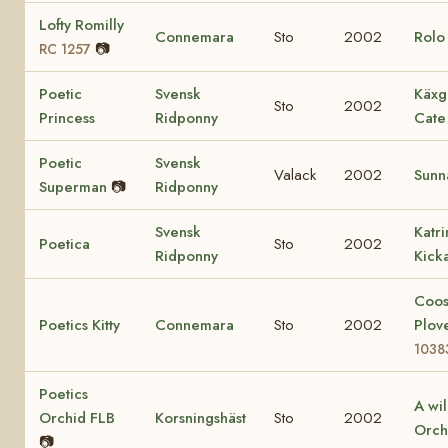
Lofty Romilly
Connemara
Sto
2002
Rol
📷
RC 1257
Poetic
Svensk
Käxg
Sto
2002
Princess
Ridponny
Cate
Poetic
Svensk
Valack
2002
Sunn
Superman
📷
Ridponny
Svensk
Katr
Poetica
Sto
2002
Ridponny
Kick
Coo
Poetics Kitty
Connemara
Sto
2002
Plov
1038
Poetics
A wi
Orchid FLB
Korsningshäst
Sto
2002
Orch
📷