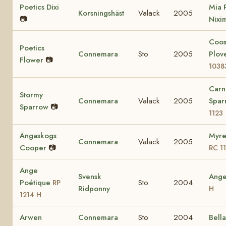
Poetics Dixi
Mia 
Korsningshäst
Valack
2005
📷
Nixi
Coo
Poetics
Connemara
Sto
2005
Plov
Flower
📷
1038
Carn
Stormy
Connemara
Valack
2005
Spa
Sparrow
📷
1123
Ängaskogs
Myre
Connemara
Valack
2005
Cooper
📷
RC 1
Ange
Svensk
Ang
Poétique
Sto
2004
RP
Ridponny
H
1214 H
Arwen
Connemara
Sto
2004
Bell