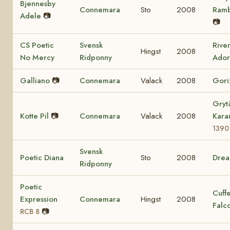
Bjennesby
Connemara
Sto
2008
Ram
Adele
📷
📷
CS Poetic
Svensk
Rive
Hingst
2008
No Mercy
Ridponny
Ador
Galliano
📷
Connemara
Valack
2008
Gori
Gryt
Kotte Pil
📷
Connemara
Valack
2008
Kara
1390
Svensk
Poetic Diana
Sto
2008
Dre
Ridponny
Poetic
Cuff
Expression
Connemara
Hingst
2008
Falc
📷
RCB 8