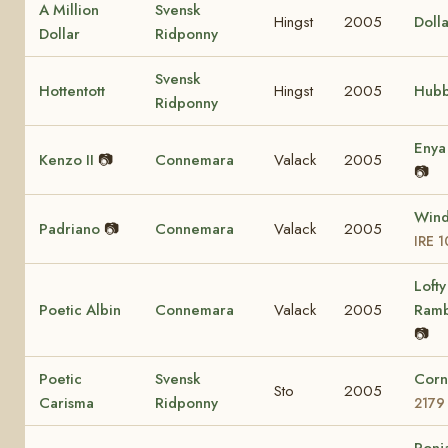
A Million
Svensk
Hingst
2005
Dolla
Dollar
Ridponny
Svensk
Hottentott
Hingst
2005
Hubb
Ridponny
Eny
Kenzo II
📷
Connemara
Valack
2005
📷
Wind
Padriano
📷
Connemara
Valack
2005
IRE 
Lofty
Poetic Albin
Connemara
Valack
2005
Ram
📷
Poetic
Svensk
Corn
Sto
2005
Carisma
Ridponny
2179
Ronj