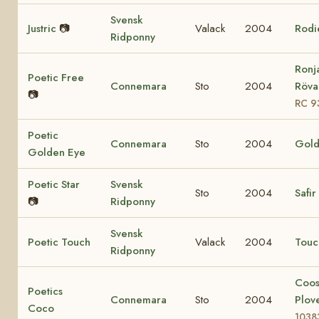
Svensk
Justric
📷
Valack
2004
Rodi
Ridponny
Ronj
Poetic Free
Connemara
Sto
2004
Rövar
📷
RC 9
Poetic
Connemara
Sto
2004
Gold
Golden Eye
Poetic Star
Svensk
Sto
2004
Safir
📷
Ridponny
Svensk
Poetic Touch
Valack
2004
Touc
Ridponny
Coo
Poetics
Connemara
Sto
2004
Plov
Coco
1038