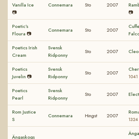
Vanilla Ice
Connemara
Sto
2007
Ram
📷
📷
Poetic's
Cuff
Connemara
Sto
2007
Floura
📷
Falc
Poetics Irish
Svensk
Sto
2007
Cleo
Cream
Ridponny
Poetics
Svensk
Cher
Sto
2007
Juvelin
📷
Ridponny
1041
Poetics
Svensk
Sto
2007
Elec
Pearl
Ridponny
Rom Justice
Roma
Connemara
Hingst
2007
S
1324
Änga
Ängaskogs