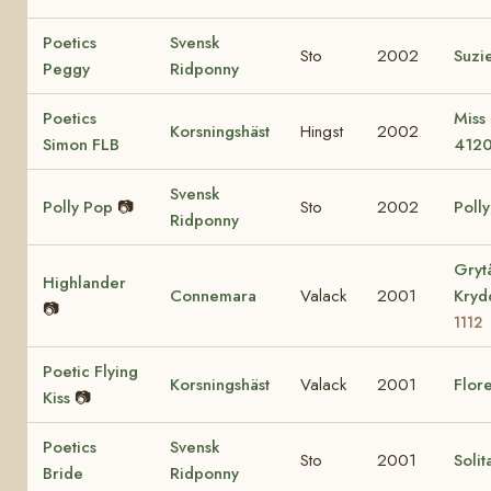
Poetics
Svensk
Sto
2002
Suzi
Peggy
Ridponny
Poetics
Miss
Korsningshäst
Hingst
2002
Simon FLB
412
Svensk
Polly Pop
📷
Sto
2002
Poll
Ridponny
Gryt
Highlander
Connemara
Valack
2001
Kry
📷
1112
Poetic Flying
Korsningshäst
Valack
2001
Flore
Kiss
📷
Poetics
Svensk
Sto
2001
Solit
Bride
Ridponny