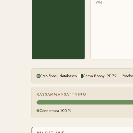
1984
Foto finns i databasen
Carna Bobby IRE 79 — föreko
RASSAMMANSÄTTNING
Connemara 100 %
HINGSTLINJE