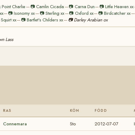
 Point Charlie
📷
Camlin Cicada
📷
Carna Dun
📷
Little Heaven xx
—
—
—
xx
📷
Isonomy xx
📷
Sterling xx
📷
Oxford xx
📷
Birdcatcher xx
—
—
—
—
—
Squirt xx
📷
Bartlet's Childers xx
📷
Darley Arabian ox
—
—
n Lass
RAS
KÖN
FÖDD
Connemara
Sto
2012-07-07