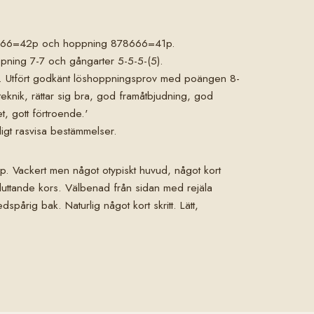
78766=42p och hoppning 878666=41p.
pning 7-7 och gångarter 5-5-5-(5).
. Utfört godkänt löshoppningsprov med poängen 8-
eknik, rättar sig bra, god framåtbjudning, god
, gott förtroende.'
igt rasvisa bestämmelser.
. Vackert men något otypiskt huvud, något kort
luttande kors. Välbenad från sidan med rejäla
spårig bak. Naturlig något kort skritt. Lätt,