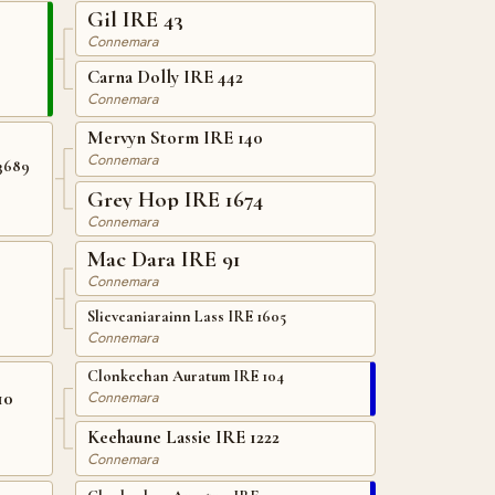
Gil IRE 43
Connemara
Carna Dolly IRE 442
Connemara
Mervyn Storm IRE 140
Connemara
3689
Grey Hop IRE 1674
Connemara
Mac Dara IRE 91
2
Connemara
Slieveaniarainn Lass IRE 1605
Connemara
Clonkeehan Auratum IRE 104
10
Connemara
Keehaune Lassie IRE 1222
Connemara