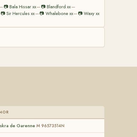
📷
Bala Hissar xx
📷
Blandford xx
—
—
—
📷
Sir Hercules xx
📷
Whalebone xx
📷
Waxy xx
—
—
MOR
Iskra de Garenne
M 96573514N