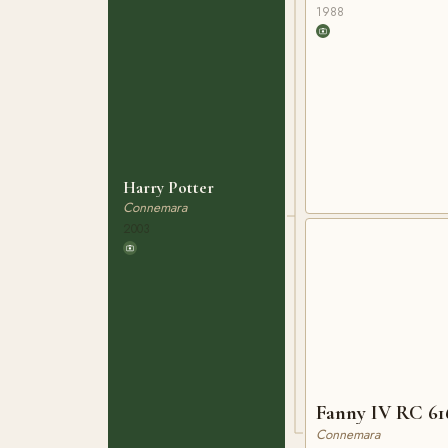
1988
Harry Potter
Connemara
2003
Fanny IV RC 61
Connemara