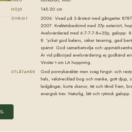
FÄRG
145-20 cm
HÖJD
2006: Visad på 3-årstest med gångarter 8
ÖVRIGT
2007: Kvalitetsbedömd med 37p exteriört, hop
Avelsvärderad med 6-7-7-7-8=35p, galopp: 8
8: 'ycket god balans, säker taxering, ged bent
spänst. God samarbetsvilja och uppmärksamhet
Är vid påbörjad avelsvärdering ej godkänd enl
Vinster t.om LA hoppning.
God ponnykaraktär men svag hingst- och rastyp
UTLÅTANDE
hals, välutvecklad bog och manke, gott djup, s
ledgångar, korta skenor, tät och tåvid fram, bred
energisk trav. Naturlig, lätt och rytmisk galopp.
EL