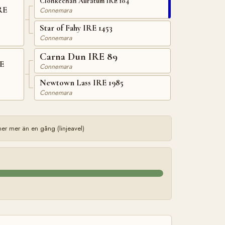
Clonkeehan Auratum IRE 104
RE
Connemara
Star of Fahy IRE 1453
Connemara
Carna Dun IRE 89
E
Connemara
Newtown Lass IRE 1985
Connemara
r mer än en gång (linjeavel)