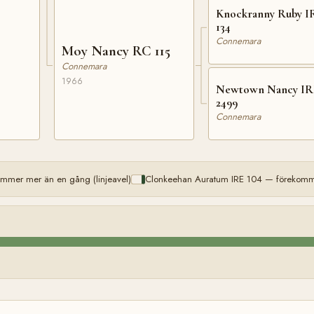
Knockranny Ruby I
134
Connemara
Moy Nancy RC 115
Connemara
1966
Newtown Nancy IR
2499
Connemara
mmer mer än en gång (linjeavel)
Clonkeehan Auratum IRE 104 — förekomme