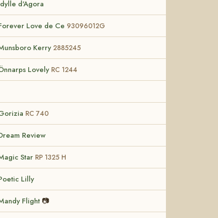
Idylle d'Agora
Forever Love de Ce
93096012G
Munsboro Kerry
2885245
Önnarps Lovely
RC 1244
Gorizia
RC 740
Dream Review
Magic Star
RP 1325 H
Poetic Lilly
Mandy Flight
📷