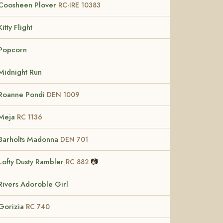
Coosheen Plover
RC-IRE 10383
Kitty Flight
Popcorn
Midnight Run
Roanne Pondi
DEN 1009
Meja
RC 1136
Barholts Madonna
DEN 701
Lofty Dusty Rambler
📷
RC 882
Rivers Adoroble Girl
Gorizia
RC 740