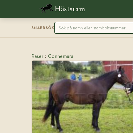
Häststam
SNABBSÖK
Raser
›
Connemara