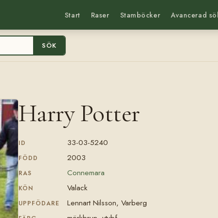
Start
Raser
Stamböcker
Avancerad sö
SÖK
Harry Potter
33-03-5240
ID
2003
FÖDD
Connemara
RAS
Valack
KÖN
Lennart Nilsson, Varberg
UPPFÖDARE
mörkbrun, vtvbf