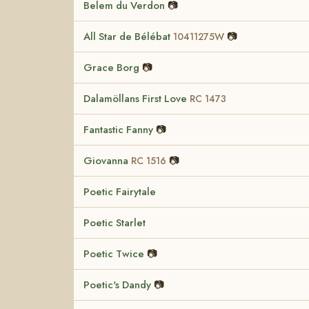
Belem du Verdon
📷
All Star de Bélébat
📷
10411275W
Grace Borg
📷
Dalamöllans First Love
RC 1473
Fantastic Fanny
📷
Giovanna
📷
RC 1516
Poetic Fairytale
Poetic Starlet
Poetic Twice
📷
Poetic's Dandy
📷