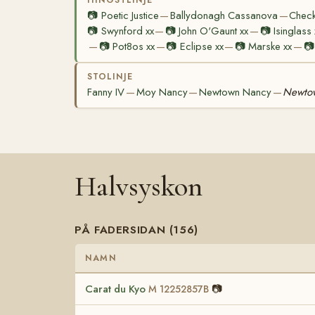
📷
Poetic Justice
Ballydonagh Cassanova
Check
—
—
📷
Swynford xx
📷
John O'Gaunt xx
📷
Isinglass 
—
—
📷
Pot8os xx
📷
Eclipse xx
📷
Marske xx
📷
—
—
—
—
STOLINJE
Fanny IV
Moy Nancy
Newtown Nancy
Newtow
—
—
—
Halvsyskon
PÅ FADERSIDAN (156)
NAMN
Carat du Kyo
📷
M 12252857B