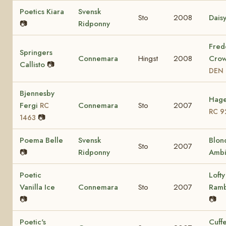
Poetics Kiara
Svensk
Sto
2008
Dais
📷
Ridponny
Fred
Springers
Connemara
Hingst
2008
Crow
Callisto
📷
DEN 
Bjennesby
Hage
Fergi
Connemara
Sto
2007
RC
RC 9
📷
1463
Poema Belle
Svensk
Blon
Sto
2007
📷
Ridponny
Ambi
Poetic
Lofty
Vanilla Ice
Connemara
Sto
2007
Ram
📷
📷
Poetic's
Cuff