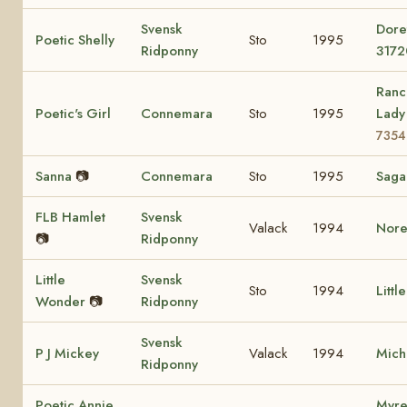
Svensk
Dore
Poetic Shelly
Sto
1995
Ridponny
3172
Ranc
Poetic's Girl
Connemara
Sto
1995
Lad
7354
Sanna
📷
Connemara
Sto
1995
Sag
FLB Hamlet
Svensk
Valack
1994
Nore
📷
Ridponny
Little
Svensk
Sto
1994
Littl
Wonder
📷
Ridponny
Svensk
P J Mickey
Valack
1994
Mich
Ridponny
Poetic Annie
Myre