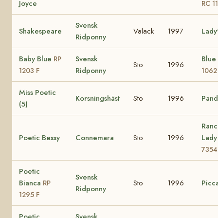
Joyce
RC 1
Svensk
Shakespeare
Valack
1997
Lady
Ridponny
Baby Blue
Svensk
Blue
RP
Sto
1996
Ridponny
1203 F
1062
Miss Poetic
Korsningshäst
Sto
1996
Pando
(5)
Ranc
Poetic Bessy
Connemara
Sto
1996
Lad
7354
Poetic
Svensk
Bianca
Sto
1996
Picca
RP
Ridponny
1295 F
Poetic
Svensk