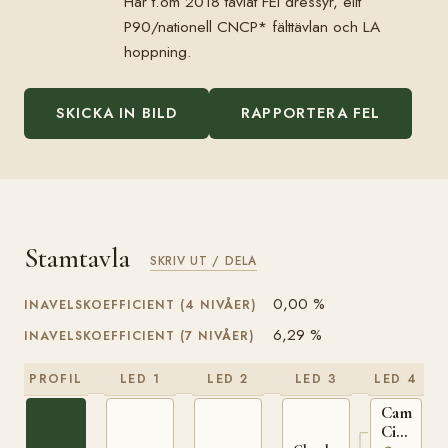
Har t.om 2018 tävlat FEI dressyr, elit
P90/nationell CNCP* fälttävlan och LA
hoppning.
SKICKA IN BILD
RAPPORTERA FEL
Stamtavla
SKRIV UT / DELA
0,00 %
INAVELSKOEFFICIENT (4 NIVÅER)
6,29 %
INAVELSKOEFFICIENT (7 NIVÅER)
PROFIL
LED 1
LED 2
LED 3
LED 4
Camlin
Cicada