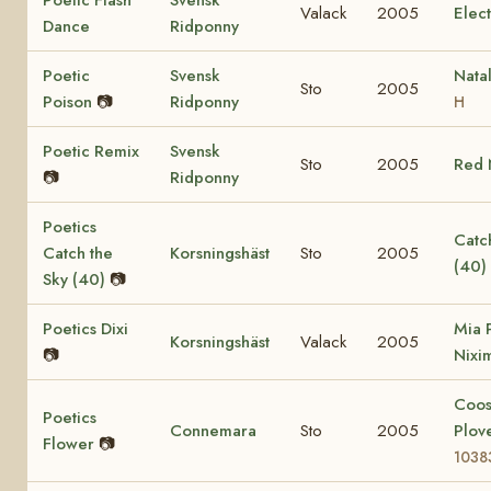
Poetic Flash
Svensk
Valack
2005
Elec
Dance
Ridponny
Poetic
Svensk
Nata
Sto
2005
Poison
📷
Ridponny
H
Poetic Remix
Svensk
Sto
2005
Red 
📷
Ridponny
Poetics
Catch
Catch the
Korsningshäst
Sto
2005
(40)
Sky (40)
📷
Poetics Dixi
Mia 
Korsningshäst
Valack
2005
📷
Nixi
Coo
Poetics
Connemara
Sto
2005
Plov
Flower
📷
1038