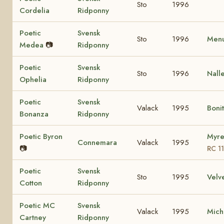
Sto
1996
Cordelia
Ridponny
Poetic
Svensk
Sto
1996
Menu
Medea
📷
Ridponny
Poetic
Svensk
Sto
1996
Nall
Ophelia
Ridponny
Poetic
Svensk
Valack
1995
Boni
Bonanza
Ridponny
Poetic Byron
Myre
Connemara
Valack
1995
📷
RC 1
Poetic
Svensk
Sto
1995
Velv
Cotton
Ridponny
Poetic MC
Svensk
Valack
1995
Mich
Cartney
Ridponny