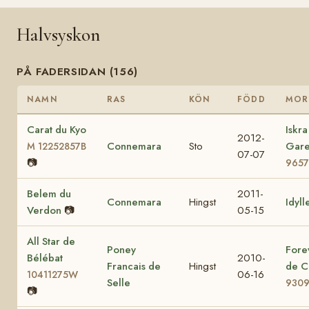
Halvsyskon
PÅ FADERSIDAN (156)
NAMN
RAS
KÖN
FÖDD
MOR
Carat du Kyo
Iskra
2012-
Connemara
Sto
Gar
M 12252857B
07-07
📷
9657
Belem du
2011-
Connemara
Hingst
Idyll
Verdon
📷
05-15
All Star de
Poney
Fore
Bélébat
2010-
Francais de
Hingst
de C
06-16
10411275W
Selle
930
📷