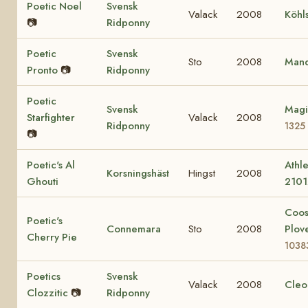
Poetic Noel
Svensk
Valack
2008
Köhl
📷
Ridponny
Poetic
Svensk
Sto
2008
Mand
Pronto
📷
Ridponny
Poetic
Svensk
Magi
Starfighter
Valack
2008
Ridponny
1325
📷
Poetic's Al
Athle
Korsningshäst
Hingst
2008
Ghouti
2101
Coo
Poetic's
Connemara
Sto
2008
Plov
Cherry Pie
1038
Poetics
Svensk
Valack
2008
Cleo
Clozzitic
📷
Ridponny