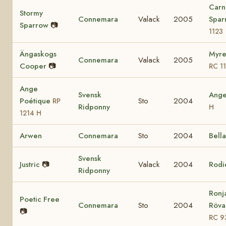
Carn
Stormy
Connemara
Valack
2005
Spa
Sparrow
📷
1123
Ängaskogs
Myre
Connemara
Valack
2005
Cooper
📷
RC 1
Ange
Svensk
Ang
Poétique
Sto
2004
RP
Ridponny
H
1214 H
Arwen
Connemara
Sto
2004
Bell
Svensk
Justric
📷
Valack
2004
Rodi
Ridponny
Ronj
Poetic Free
Connemara
Sto
2004
Rövar
📷
RC 9