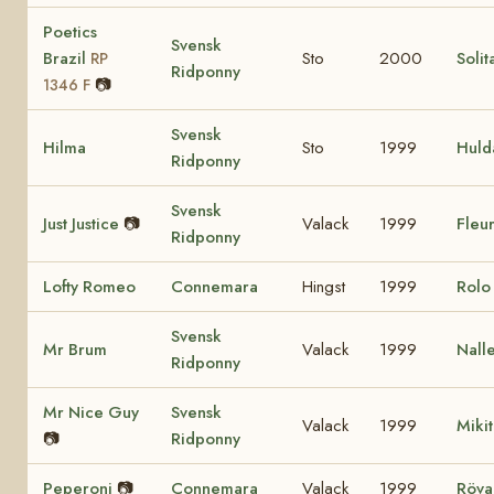
Poetics
Svensk
Brazil
Sto
2000
Solit
RP
Ridponny
📷
1346 F
Svensk
Hilma
Sto
1999
Huld
Ridponny
Svensk
Just Justice
📷
Valack
1999
Fleur
Ridponny
Lofty Romeo
Connemara
Hingst
1999
Rol
Svensk
Mr Brum
Valack
1999
Nall
Ridponny
Mr Nice Guy
Svensk
Valack
1999
Miki
📷
Ridponny
Peperoni
📷
Connemara
Valack
1999
Röva