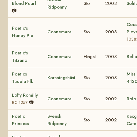
Blond Pearl
Sto
2003
Solit
Ridponny
📷
Coo
Poetic's
Connemara
Sto
2003
Plov
Honey Pie
1038
Poetic's
Connemara
Hingst
2003
Bell
Titzano
Poetics
Miss
Korsningshäst
Sto
2003
Tudelu Flb
412
Lofty Romilly
Connemara
Sto
2002
Rol
📷
RC 1257
Poetic
Svensk
Käxg
Sto
2002
Princess
Ridponny
Cate