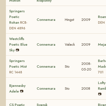
Motion
Ridponny
Springers
Poetic
Roan
Connemara
Hingst
2009
Rohan
RCB-
DEN 
DEN 4896
Westcliffs
Poetic Blue
Connemara
Valack
2009
Mej
Sky
📷
Springers
Barho
2008-
Poetic Mist
Connemara
Sto
Mad
05-20
RC 1448
701
Lofty
Bjennesby
Connemara
Sto
2008
Ram
Adele
📷
📷
CS Poetic
Svensk
Rive