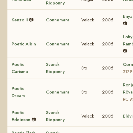
Ridponny
Eny
Kenzo II
📷
Connemara
Valack
2005
📷
Lofty
Poetic Albin
Connemara
Valack
2005
Ram
📷
Poetic
Svensk
Corn
Sto
2005
Carisma
Ridponny
2179
Ronj
Poetic
Connemara
Sto
2005
Rövar
Dream
RC 9
Poetic
Svensk
Valack
2005
Eldv
Eddieson
📷
Ridponny