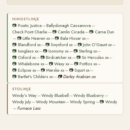
HINGSTLINJE
📷
Poetic Justice
Ballydonagh Cassanova
—
—
Check Point Charlie
📷
Camlin Cicada
📷
Carna Dun
—
—
📷
Little Heaven xx
📷
Bala Hissar xx
—
—
—
📷
Blandford xx
📷
Swynford xx
📷
John O'Gaunt xx
—
—
—
📷
Isinglass xx
📷
Isonomy xx
📷
Sterling xx
—
—
—
📷
Oxford xx
📷
Birdcatcher xx
📷
Sir Hercules xx
—
—
—
📷
Whalebone xx
📷
Waxy xx
📷
Pot8os xx
—
—
—
📷
Eclipse xx
📷
Marske xx
📷
Squirt xx
—
—
—
📷
Bartlet's Childers xx
📷
Darley Arabian ox
—
STOLINJE
Windy's Way
Windy Bluebell
Windy Blueberry
—
—
—
Windy July
Windy Mountain
Windy Spring
📷
Windy
—
—
—
Furnace Lass
—