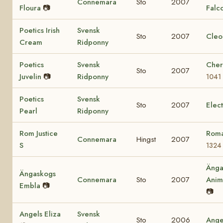
Connemara
Sto
2007
Floura
📷
Falc
Poetics Irish
Svensk
Sto
2007
Cleo
Cream
Ridponny
Poetics
Svensk
Cher
Sto
2007
Juvelin
📷
Ridponny
1041
Poetics
Svensk
Sto
2007
Elec
Pearl
Ridponny
Rom Justice
Roma
Connemara
Hingst
2007
S
1324
Änga
Ängaskogs
Connemara
Sto
2007
Ani
Embla
📷
📷
Angels Eliza
Svensk
Sto
2006
Ange