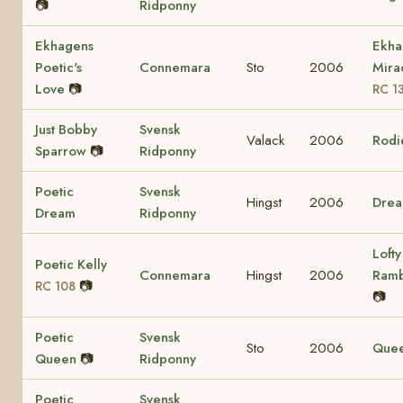
📷
Ridponny
Ekhagens
Ekha
Poetic's
Connemara
Sto
2006
Mira
Love
📷
RC 1
Just Bobby
Svensk
Valack
2006
Rodi
Sparrow
📷
Ridponny
Poetic
Svensk
Hingst
2006
Dre
Dream
Ridponny
Lofty
Poetic Kelly
Connemara
Hingst
2006
Ram
📷
RC 108
📷
Poetic
Svensk
Sto
2006
Que
Queen
📷
Ridponny
Poetic
Svensk