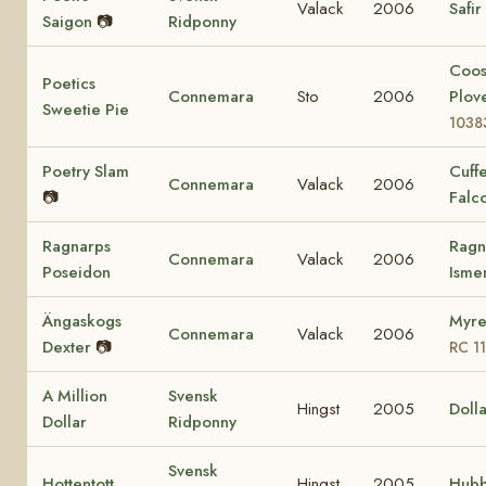
Valack
2006
Safir
Saigon
📷
Ridponny
Coo
Poetics
Connemara
Sto
2006
Plov
Sweetie Pie
1038
Poetry Slam
Cuff
Connemara
Valack
2006
📷
Falc
Ragnarps
Ragn
Connemara
Valack
2006
Poseidon
Ism
Ängaskogs
Myre
Connemara
Valack
2006
Dexter
📷
RC 1
A Million
Svensk
Hingst
2005
Dolla
Dollar
Ridponny
Svensk
Hottentott
Hingst
2005
Hubb