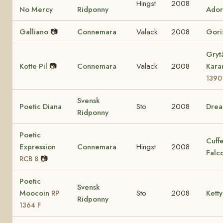
Hingst
2008
No Mercy
Ridponny
Ador
Galliano
📷
Connemara
Valack
2008
Gori
Gryt
Kotte Pil
📷
Connemara
Valack
2008
Kara
1390
Svensk
Poetic Diana
Sto
2008
Dre
Ridponny
Poetic
Cuff
Expression
Connemara
Hingst
2008
Falc
📷
RCB 8
Poetic
Svensk
Moocoin
Sto
2008
Ketty
RP
Ridponny
1364 F