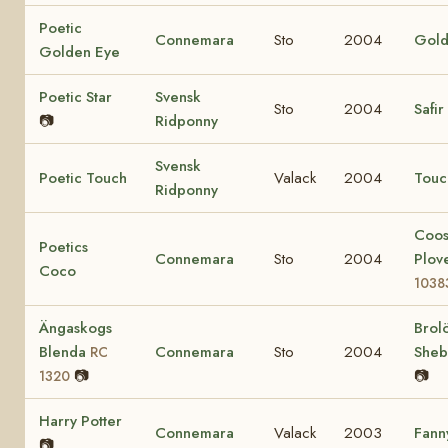
Poetic
Connemara
Sto
2004
Gold
Golden Eye
Poetic Star
Svensk
Sto
2004
Safir
📷
Ridponny
Svensk
Poetic Touch
Valack
2004
Touc
Ridponny
Coo
Poetics
Connemara
Sto
2004
Plov
Coco
1038
Ängaskogs
Brol
Blenda
Connemara
Sto
2004
She
RC
📷
📷
1320
Harry Potter
Connemara
Valack
2003
Fann
📷