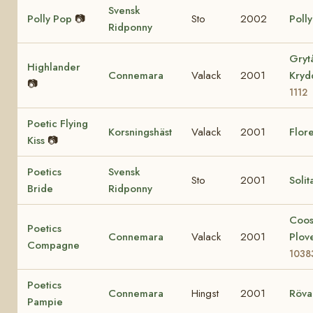
Svensk
Polly Pop
📷
Sto
2002
Poll
Ridponny
Gryt
Highlander
Connemara
Valack
2001
Kry
📷
1112
Poetic Flying
Korsningshäst
Valack
2001
Flore
Kiss
📷
Poetics
Svensk
Sto
2001
Solit
Bride
Ridponny
Coo
Poetics
Connemara
Valack
2001
Plov
Compagne
1038
Poetics
Connemara
Hingst
2001
Röva
Pampie