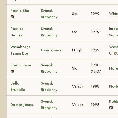
Poetic Star
Svensk
Sto
1999
Whit
📷
Ridponny
Poetics
Svensk
Impe
Sto
1999
Debria
Ridponny
Supr
Wesaborgs
Wesa
Connemara
Hingst
1999
Tziam Boy
Ut
RC
Poetic Licia
Svensk
1998-
Sto
Nore
📷
Ridponny
08-07
Bello
Svensk
Valack
1998
Flo-
Brunello
Ridponny
Svensk
Köhl
Doctor Jones
Valack
1998
Ridponny
📷