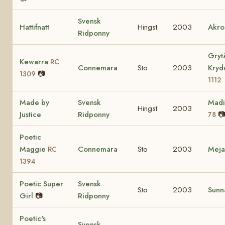
Svensk
Hattifnatt
Hingst
2003
Akro
Ridponny
Gryt
Kewarra
RC
Connemara
Sto
2003
Kry
📷
1309
1112
Made by
Svensk
Mad
Hingst
2003
Justice
Ridponny

78
Poetic
Maggie
Connemara
Sto
2003
Mej
RC
1394
Poetic Super
Svensk
Sto
2003
Sunn
Girl
📷
Ridponny
Poetic's
Svensk