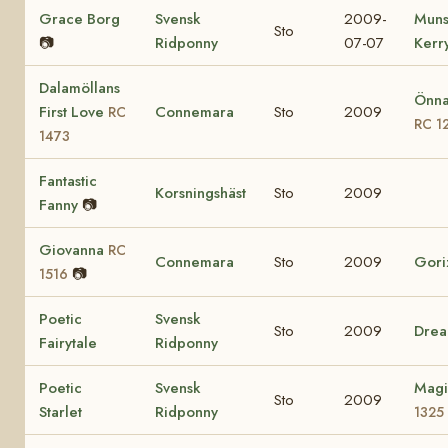
Grace Borg
Svensk
2009-
Muns
Sto
📷
Ridponny
07-07
Kerr
Dalamöllans
Önna
First Love
Connemara
Sto
2009
RC
RC 1
1473
Fantastic
Korsningshäst
Sto
2009
Fanny
📷
Giovanna
RC
Connemara
Sto
2009
Gori
📷
1516
Poetic
Svensk
Sto
2009
Drea
Fairytale
Ridponny
Poetic
Svensk
Magi
Sto
2009
Starlet
Ridponny
1325