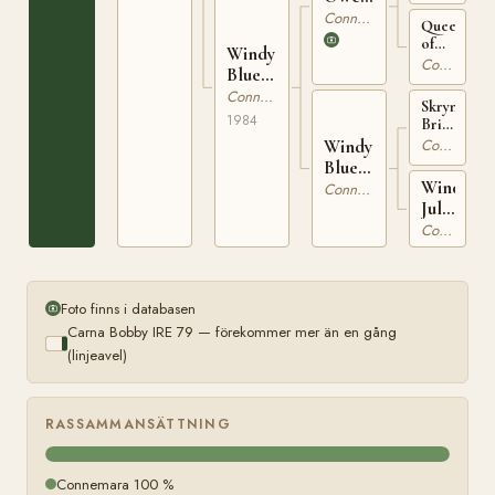
IRE
Connemara
Queen
496
of
Windy
Diamonds
Connemara
Bluebell
IRE
IRE
Connemara
1934
Skryne
8323
1984
Bright
Cloud
Windy
Connemara
IRE
Blueberry
622
Windy
IRE
Connemara
July
7844
IRE
Connemara
5658
Foto finns i databasen
Carna Bobby IRE 79 — förekommer mer än en gång
(linjeavel)
RASSAMMANSÄTTNING
Connemara 100 %