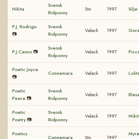
Svensk
Nikita
Sto
1997
Silje
Ridponny
P.J. Rodrigo
Svensk
Valack
1997
Gore
📷
Ridponny
Svensk
P.J.Cassio
📷
Valack
1997
Picca
Ridponny
Poetic Joyce
Connemara
Valack
1997
Loli
📷
Poetic
Svensk
Valack
1997
Bles
Peace
📷
Ridponny
Poetic
Svensk
Valack
1997
Miki
Poetry
📷
Ridponny
Poetics
Myre
Connemara
Sto
1997