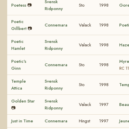
Svensk
Poetess
📷
Sto
1998
Gore
Ridponny
Poetic
Connemara
Valack
1998
Poet
Gillbert
📷
Poetic
Svensk
Valack
1998
Haze
Hamlet
Ridponny
Poetic's
Myre
Connemara
Sto
1998
Ginn
RC 1
Temple
Svensk
Sto
1998
Temp
Attica
Ridponny
Golden Star
Svensk
Valack
1997
Beau
📷
Ridponny
Just in Time
Connemara
Hingst
1997
Jeun