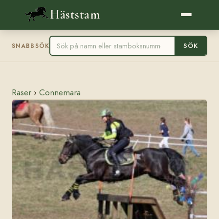
Häststam
SÖK
SNABBSÖK
Raser
›
Connemara