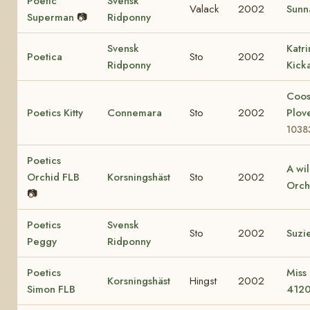
Poetic
Svensk
Valack
2002
Sunn
Superman
📷
Ridponny
Svensk
Katr
Poetica
Sto
2002
Ridponny
Kick
Coo
Poetics Kitty
Connemara
Sto
2002
Plov
1038
Poetics
A wi
Orchid FLB
Korsningshäst
Sto
2002
Orch
📷
Poetics
Svensk
Sto
2002
Suzi
Peggy
Ridponny
Poetics
Miss
Korsningshäst
Hingst
2002
Simon FLB
412