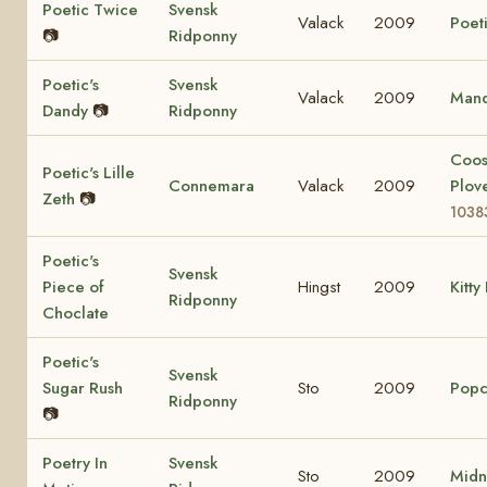
Poetic Twice
Svensk
Valack
2009
Poeti
📷
Ridponny
Poetic's
Svensk
Valack
2009
Mand
Dandy
📷
Ridponny
Coo
Poetic's Lille
Connemara
Valack
2009
Plov
Zeth
📷
1038
Poetic's
Svensk
Piece of
Hingst
2009
Kitty
Ridponny
Choclate
Poetic's
Svensk
Sugar Rush
Sto
2009
Popc
Ridponny
📷
Poetry In
Svensk
Sto
2009
Midn