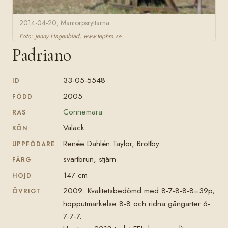
2014-04-20, Mantorpsryttarna
Foto: Jenny Hagenblad, www.tephra.se
Padriano
33-05-5548
ID
2005
FÖDD
Connemara
RAS
Valack
KÖN
Renée Dahlén Taylor, Brottby
UPPFÖDARE
svartbrun, stjärn
FÄRG
147 cm
HÖJD
2009: Kvalitetsbedömd med 8-7-8-8-8=39p,
ÖVRIGT
hopputmärkelse 8-8 och ridna gångarter 6-
7-7-7.