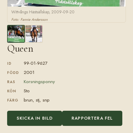
Wittvångs Hästsällskap, 2009-09-20
Foto: Fannie Andersson
Queen
99-01-9627
ID
2001
FÖDD
Korsningsponny
RAS
Sto
KÖN
brun, stj, snp
FÄRG
SKICKA IN BILD
RAPPORTERA FEL