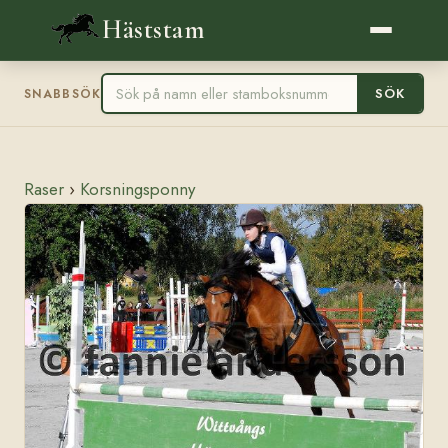
Häststam
SÖK
SNABBSÖK
Raser
›
Korsningsponny