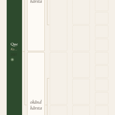
härstamning
Queen
Korsningsponny
2001
okänd
härstamning