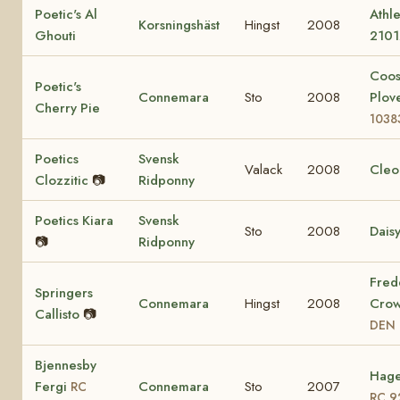
Poetic's Al
Athle
Korsningshäst
Hingst
2008
Ghouti
2101
Coo
Poetic's
Connemara
Sto
2008
Plov
Cherry Pie
1038
Poetics
Svensk
Valack
2008
Cleo
Clozzitic
📷
Ridponny
Poetics Kiara
Svensk
Sto
2008
Dais
📷
Ridponny
Fred
Springers
Connemara
Hingst
2008
Crow
Callisto
📷
DEN 
Bjennesby
Hage
Fergi
Connemara
Sto
2007
RC
RC 9