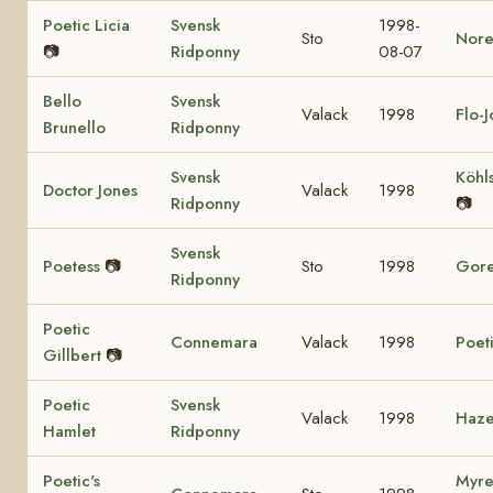
Poetic Licia
Svensk
1998-
Sto
Nore
📷
Ridponny
08-07
Bello
Svensk
Valack
1998
Flo-
Brunello
Ridponny
Svensk
Köhl
Doctor Jones
Valack
1998
Ridponny
📷
Svensk
Poetess
📷
Sto
1998
Gore
Ridponny
Poetic
Connemara
Valack
1998
Poet
Gillbert
📷
Poetic
Svensk
Valack
1998
Haze
Hamlet
Ridponny
Poetic's
Myre