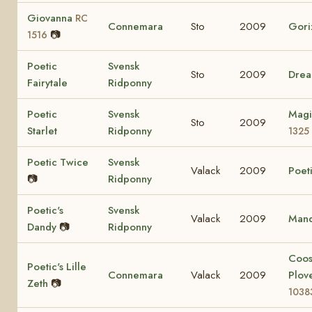
Giovanna
RC
Connemara
Sto
2009
Gori
📷
1516
Poetic
Svensk
Sto
2009
Drea
Fairytale
Ridponny
Poetic
Svensk
Magi
Sto
2009
Starlet
Ridponny
1325
Poetic Twice
Svensk
Valack
2009
Poeti
📷
Ridponny
Poetic's
Svensk
Valack
2009
Mand
Dandy
📷
Ridponny
Coo
Poetic's Lille
Connemara
Valack
2009
Plov
Zeth
📷
1038