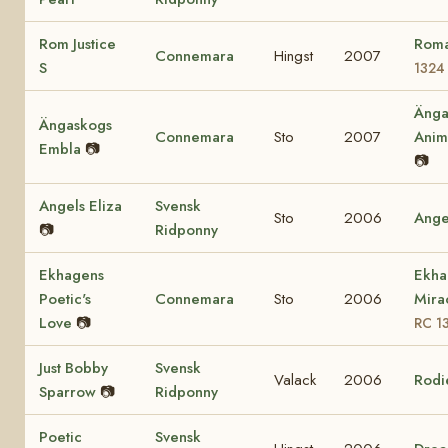
Rom Justice
Roma
Connemara
Hingst
2007
S
1324
Änga
Ängaskogs
Connemara
Sto
2007
Ani
Embla
📷
📷
Angels Eliza
Svensk
Sto
2006
Ange
📷
Ridponny
Ekhagens
Ekha
Poetic's
Connemara
Sto
2006
Mira
Love
📷
RC 1
Just Bobby
Svensk
Valack
2006
Rodi
Sparrow
📷
Ridponny
Poetic
Svensk