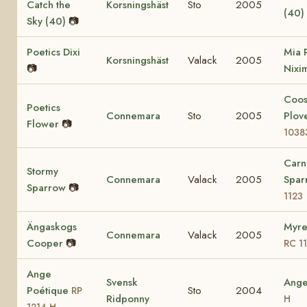
Catch the
Korsningshäst
Sto
2005
(40)
Sky (40)
📷
Poetics Dixi
Mia 
Korsningshäst
Valack
2005
📷
Nixi
Coo
Poetics
Connemara
Sto
2005
Plov
Flower
📷
1038
Carn
Stormy
Connemara
Valack
2005
Spa
Sparrow
📷
1123
Ängaskogs
Myre
Connemara
Valack
2005
Cooper
📷
RC 1
Ange
Svensk
Ang
Poétique
Sto
2004
RP
Ridponny
H