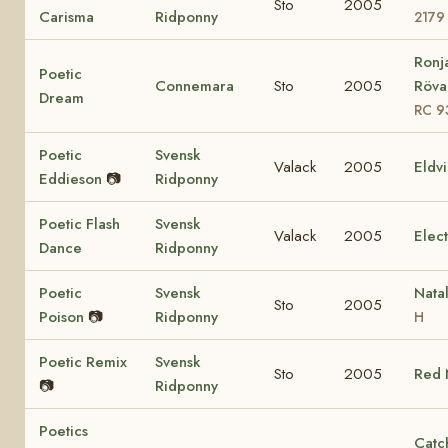
Sto
2005
Carisma
Ridponny
2179
Ronj
Poetic
Connemara
Sto
2005
Rövar
Dream
RC 9
Poetic
Svensk
Valack
2005
Eldv
Eddieson
📷
Ridponny
Poetic Flash
Svensk
Valack
2005
Elec
Dance
Ridponny
Poetic
Svensk
Nata
Sto
2005
Poison
📷
Ridponny
H
Poetic Remix
Svensk
Sto
2005
Red 
📷
Ridponny
Poetics
Catch