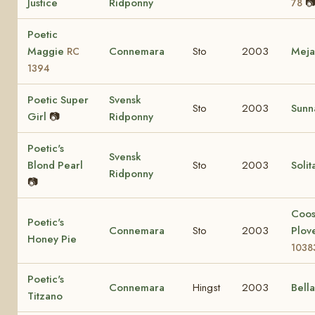
Justice
Ridponny

78
Poetic
Maggie
Connemara
Sto
2003
Mej
RC
1394
Poetic Super
Svensk
Sto
2003
Sunn
Girl
📷
Ridponny
Poetic's
Svensk
Blond Pearl
Sto
2003
Solit
Ridponny
📷
Coo
Poetic's
Connemara
Sto
2003
Plov
Honey Pie
1038
Poetic's
Connemara
Hingst
2003
Bell
Titzano