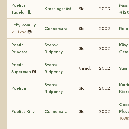
Poetics
Miss
Korsningshäst
Sto
2003
Tudelu Flb
412
Lofty Romilly
Connemara
Sto
2002
Rol
📷
RC 1257
Poetic
Svensk
Käxg
Sto
2002
Princess
Ridponny
Cate
Poetic
Svensk
Valack
2002
Sunn
Superman
📷
Ridponny
Svensk
Katr
Poetica
Sto
2002
Ridponny
Kick
Coo
Poetics Kitty
Connemara
Sto
2002
Plov
1038