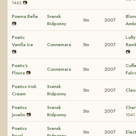
📷
1463
Poema Belle
Svensk
Blon
Sto
2007
📷
Ridponny
Ambi
Poetic
Lofty
Vanilla Ice
Connemara
Sto
2007
Ram
📷
📷
Poetic's
Cuff
Connemara
Sto
2007
Floura
📷
Falc
Poetics Irish
Svensk
Sto
2007
Cleo
Cream
Ridponny
Poetics
Svensk
Cher
Sto
2007
Juvelin
📷
Ridponny
1041
Poetics
Svensk
Sto
2007
Elec
Pearl
Ridponny