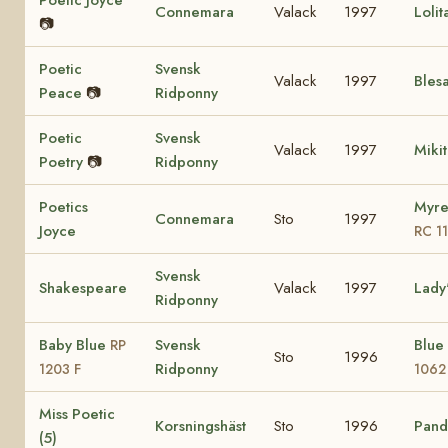
Poetic Joyce
Connemara
Valack
1997
Loli
📷
Poetic
Svensk
Valack
1997
Bles
Peace
📷
Ridponny
Poetic
Svensk
Valack
1997
Miki
Poetry
📷
Ridponny
Poetics
Myre
Connemara
Sto
1997
Joyce
RC 1
Svensk
Shakespeare
Valack
1997
Lady
Ridponny
Baby Blue
Svensk
Blue
RP
Sto
1996
Ridponny
1203 F
1062
Miss Poetic
Korsningshäst
Sto
1996
Pando
(5)