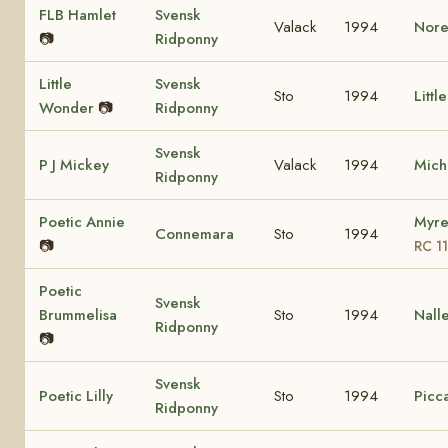
FLB Hamlet
Svensk
Valack
1994
Nore
📷
Ridponny
Little
Svensk
Sto
1994
Littl
Wonder
📷
Ridponny
Svensk
P J Mickey
Valack
1994
Mich
Ridponny
Poetic Annie
Myre
Connemara
Sto
1994
📷
RC 1
Poetic
Svensk
Brummelisa
Sto
1994
Nall
Ridponny
📷
Svensk
Poetic Lilly
Sto
1994
Picca
Ridponny