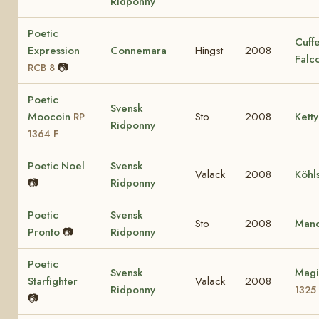
Ridponny
Poetic
Cuff
Expression
Connemara
Hingst
2008
Falc
📷
RCB 8
Poetic
Svensk
Moocoin
Sto
2008
Ketty
RP
Ridponny
1364 F
Poetic Noel
Svensk
Valack
2008
Köhl
📷
Ridponny
Poetic
Svensk
Sto
2008
Mand
Pronto
📷
Ridponny
Poetic
Svensk
Magi
Starfighter
Valack
2008
Ridponny
1325
📷