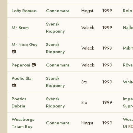
Lofty Romeo
Connemara
Hingst
1999
Rol
Svensk
Mr Brum
Valack
1999
Nall
Ridponny
Mr Nice Guy
Svensk
Valack
1999
Miki
📷
Ridponny
Peperoni
📷
Connemara
Valack
1999
Röva
Poetic Star
Svensk
Sto
1999
Whit
📷
Ridponny
Poetics
Svensk
Impe
Sto
1999
Debria
Ridponny
Supr
Wesaborgs
Wesa
Connemara
Hingst
1999
Tziam Boy
Ut
RC