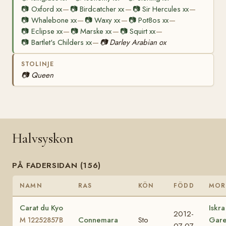
📷
Oxford xx
📷
Birdcatcher xx
📷
Sir Hercules xx
—
—
—
📷
Whalebone xx
📷
Waxy xx
📷
Pot8os xx
—
—
—
📷
Eclipse xx
📷
Marske xx
📷
Squirt xx
—
—
—
📷
Bartlet's Childers xx
📷
Darley Arabian ox
—
STOLINJE
📷
Queen
Halvsyskon
PÅ FADERSIDAN (156)
NAMN
RAS
KÖN
FÖDD
MOR
Carat du Kyo
Iskra
2012-
Connemara
Sto
Gar
M 12252857B