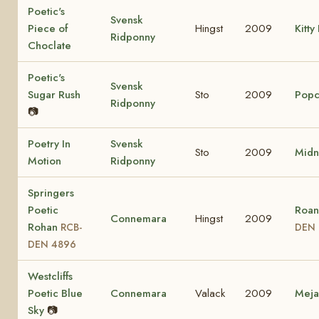
Poetic's
Svensk
Piece of
Hingst
2009
Kitty
Ridponny
Choclate
Poetic's
Svensk
Sugar Rush
Sto
2009
Popc
Ridponny
📷
Poetry In
Svensk
Sto
2009
Midn
Motion
Ridponny
Springers
Poetic
Roan
Connemara
Hingst
2009
Rohan
RCB-
DEN 
DEN 4896
Westcliffs
Poetic Blue
Connemara
Valack
2009
Mej
Sky
📷