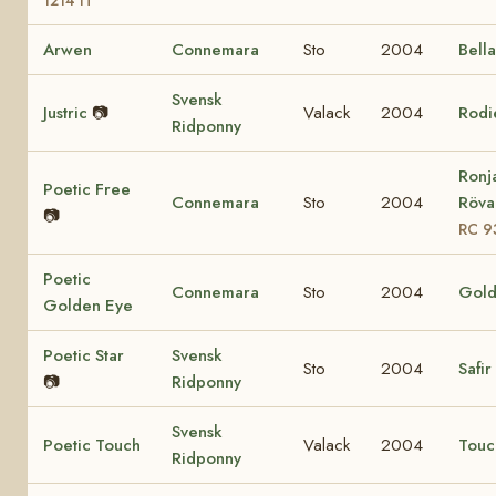
1214 H
Arwen
Connemara
Sto
2004
Bell
Svensk
Justric
📷
Valack
2004
Rodi
Ridponny
Ronj
Poetic Free
Connemara
Sto
2004
Rövar
📷
RC 9
Poetic
Connemara
Sto
2004
Gold
Golden Eye
Poetic Star
Svensk
Sto
2004
Safir
📷
Ridponny
Svensk
Poetic Touch
Valack
2004
Touc
Ridponny