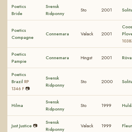
Poetics
Svensk
Sto
2001
Solit
Bride
Ridponny
Coo
Poetics
Connemara
Valack
2001
Plov
Compagne
1038
Poetics
Connemara
Hingst
2001
Röva
Pampie
Poetics
Svensk
Brazil
Sto
2000
Solit
RP
Ridponny
📷
1346 F
Svensk
Hilma
Sto
1999
Huld
Ridponny
Svensk
Just Justice
📷
Valack
1999
Fleur
Ridponny