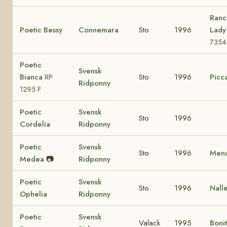
Ranc
Poetic Bessy
Connemara
Sto
1996
Lad
7354
Poetic
Svensk
Bianca
Sto
1996
Picca
RP
Ridponny
1295 F
Poetic
Svensk
Sto
1996
Cordelia
Ridponny
Poetic
Svensk
Sto
1996
Menu
Medea
📷
Ridponny
Poetic
Svensk
Sto
1996
Nall
Ophelia
Ridponny
Poetic
Svensk
Valack
1995
Boni