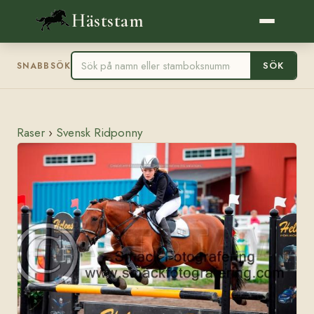
Häststam
SÖK
SNABBSÖK
Raser
›
Svensk Ridponny