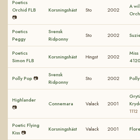
Poetics
A wi
Orchid FLB
Korsningshäst
Sto
2002
Orch
📷
Poetics
Svensk
Sto
2002
Suzi
Peggy
Ridponny
Poetics
Miss
Korsningshäst
Hingst
2002
Simon FLB
412
Svensk
Polly Pop
📷
Sto
2002
Poll
Ridponny
Gryt
Highlander
Connemara
Valack
2001
Kry
📷
1112
Poetic Flying
Korsningshäst
Valack
2001
Flore
Kiss
📷