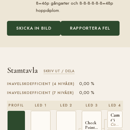
8=46p gångarter och 8-8-8-8-8-8=48p
hoppdiplom.
SKICKA IN BILD
RAPPORTERA FEL
Stamtavla
SKRIV UT / DELA
0,00 %
INAVELSKOEFFICIENT (4 NIVÅER)
0,00 %
INAVELSKOEFFICIENT (7 NIVÅER)
PROFIL
LED 1
LED 2
LED 3
LED 4
Camlin
Cicada
Check
Connemara
IRE
Point