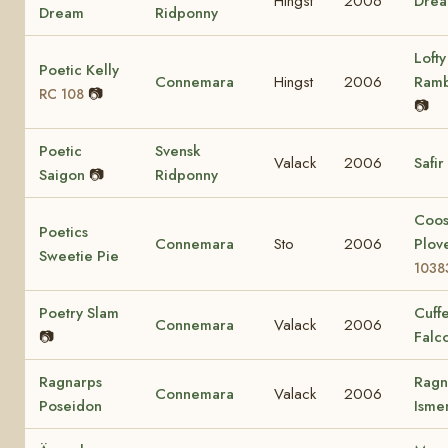
Hingst
2006
Dre
Dream
Ridponny
Lofty
Poetic Kelly
Connemara
Hingst
2006
Ram
📷
RC 108
📷
Poetic
Svensk
Valack
2006
Safir
Saigon
📷
Ridponny
Coo
Poetics
Connemara
Sto
2006
Plov
Sweetie Pie
1038
Poetry Slam
Cuff
Connemara
Valack
2006
📷
Falc
Ragnarps
Ragn
Connemara
Valack
2006
Poseidon
Ism