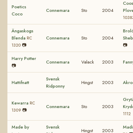
Coo
Poetics
Connemara
Sto
2004
Plov
Coco
1038
Ängaskogs
Brol
Blenda
Connemara
Sto
2004
She
RC
📷
📷
1320
Harry Potter
Connemara
Valack
2003
Fann
📷
Svensk
Hattifnatt
Hingst
2003
Akro
Ridponny
Gryt
Kewarra
RC
Connemara
Sto
2003
Kry
📷
1309
1112
Made by
Svensk
Mad
Hingst
2003