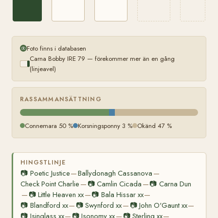
Foto finns i databasen
Carna Bobby IRE 79 — förekommer mer än en gång
(linjeavel)
RASSAMMANSÄTTNING
Connemara 50 %
Korsningsponny 3 %
Okänd 47 %
HINGSTLINJE
📷
Poetic Justice
Ballydonagh Cassanova
—
—
Check Point Charlie
📷
Camlin Cicada
📷
Carna Dun
—
—
📷
Little Heaven xx
📷
Bala Hissar xx
—
—
—
📷
Blandford xx
📷
Swynford xx
📷
John O'Gaunt xx
—
—
—
📷
Isinglass xx
📷
Isonomy xx
📷
Sterling xx
—
—
—