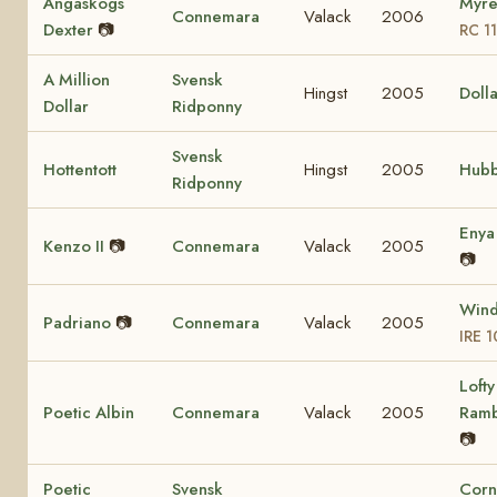
Ängaskogs
Myre
Connemara
Valack
2006
Dexter
📷
RC 1
A Million
Svensk
Hingst
2005
Dolla
Dollar
Ridponny
Svensk
Hottentott
Hingst
2005
Hubb
Ridponny
Eny
Kenzo II
📷
Connemara
Valack
2005
📷
Wind
Padriano
📷
Connemara
Valack
2005
IRE 
Lofty
Poetic Albin
Connemara
Valack
2005
Ram
📷
Poetic
Svensk
Corn