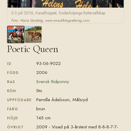
2-3 juli 2016, Kanalhoppet, Söderköpings Ryttarsällskap
Foto: Maria Gardstig, www.smackfotografering.com
Poetic Queen
93-06-9022
ID
2006
FÖDD
Svensk Ridponny
RAS
Sto
KÖN
Pernilla Ädelsson, Målsryd
UPPFÖDARE
brun
FÄRG
145 cm
HÖJD
2009 - Visad på 3-årstest med 8-8-8-7-7-
ÖVRIGT