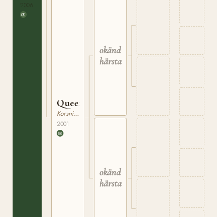
1674
2006
okänd
härstamning
Queen
Korsningsponny
2001
okänd
härstamning