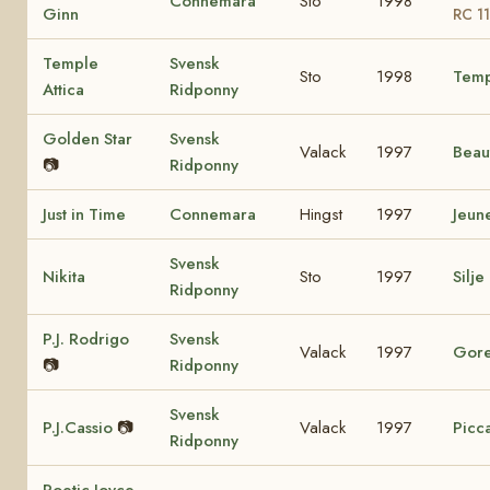
Connemara
Sto
1998
Ginn
RC 1
Temple
Svensk
Sto
1998
Temp
Attica
Ridponny
Golden Star
Svensk
Valack
1997
Beau
📷
Ridponny
Just in Time
Connemara
Hingst
1997
Jeun
Svensk
Nikita
Sto
1997
Silje
Ridponny
P.J. Rodrigo
Svensk
Valack
1997
Gore
📷
Ridponny
Svensk
P.J.Cassio
📷
Valack
1997
Picca
Ridponny