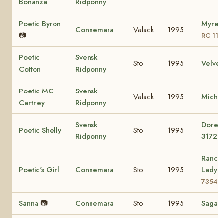
Bonanza
Ridponny
Poetic Byron
Myre
Connemara
Valack
1995
📷
RC 1
Poetic
Svensk
Sto
1995
Velv
Cotton
Ridponny
Poetic MC
Svensk
Valack
1995
Mich
Cartney
Ridponny
Svensk
Dore
Poetic Shelly
Sto
1995
Ridponny
3172
Ranc
Poetic's Girl
Connemara
Sto
1995
Lad
7354
Sanna
📷
Connemara
Sto
1995
Sag