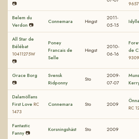
07-07
📷
9657
Belem du
2011-
Connemara
Hingst
Idyll
Verdon
📷
05-15
All Star de
Poney
Fore
Bélébat
2010-
Francais de
Hingst
de C
06-16
10411275W
Selle
930
📷
Grace Borg
Svensk
2009-
Muns
Sto
📷
Ridponny
07-07
Kerr
Dalamöllans
Önna
First Love
Connemara
Sto
2009
RC
RC 1
1473
Fantastic
Korsningshäst
Sto
2009
Fanny
📷