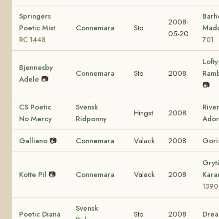
Springers
Barho
2008-
Poetic Mist
Connemara
Sto
Mad
05-20
RC 1448
701
Lofty
Bjennesby
Connemara
Sto
2008
Ram
Adele
📷
📷
CS Poetic
Svensk
Rive
Hingst
2008
No Mercy
Ridponny
Ador
Galliano
📷
Connemara
Valack
2008
Gori
Gryt
Kotte Pil
📷
Connemara
Valack
2008
Kara
1390
Svensk
Poetic Diana
Sto
2008
Dre