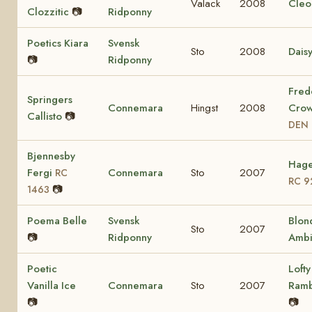
Valack
2008
Cleo
Clozzitic
📷
Ridponny
Poetics Kiara
Svensk
Sto
2008
Dais
📷
Ridponny
Fred
Springers
Connemara
Hingst
2008
Crow
Callisto
📷
DEN 
Bjennesby
Hage
Fergi
Connemara
Sto
2007
RC
RC 9
📷
1463
Poema Belle
Svensk
Blon
Sto
2007
📷
Ridponny
Ambi
Poetic
Lofty
Vanilla Ice
Connemara
Sto
2007
Ram
📷
📷