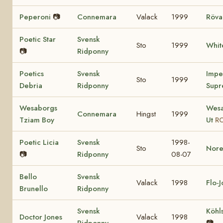
Peperoni
📷
Connemara
Valack
1999
Röva
Poetic Star
Svensk
Sto
1999
Whit
📷
Ridponny
Poetics
Svensk
Impe
Sto
1999
Debria
Ridponny
Supr
Wesaborgs
Wesa
Connemara
Hingst
1999
Tziam Boy
Ut
RC
Poetic Licia
Svensk
1998-
Sto
Nore
📷
Ridponny
08-07
Bello
Svensk
Valack
1998
Flo-
Brunello
Ridponny
Svensk
Köhl
Doctor Jones
Valack
1998
Ridponny
📷