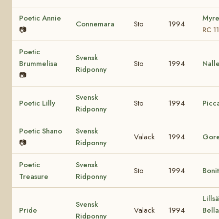
Poetic Annie
Myre
Connemara
Sto
1994
📷
RC 1
Poetic
Svensk
Brummelisa
Sto
1994
Nall
Ridponny
📷
Svensk
Poetic Lilly
Sto
1994
Picca
Ridponny
Poetic Shano
Svensk
Valack
1994
Gore
📷
Ridponny
Poetic
Svensk
Sto
1994
Boni
Treasure
Ridponny
Lills
Svensk
Pride
Valack
1994
Bell
Ridponny