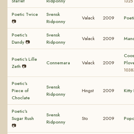
Starlet
Ridponny
1325
Poetic Twice
Svensk
Valack
2009
Poeti
📷
Ridponny
Poetic's
Svensk
Valack
2009
Mand
Dandy
📷
Ridponny
Coo
Poetic's Lille
Connemara
Valack
2009
Plov
Zeth
📷
1038
Poetic's
Svensk
Piece of
Hingst
2009
Kitty
Ridponny
Choclate
Poetic's
Svensk
Sugar Rush
Sto
2009
Popc
Ridponny
📷