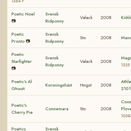
1364 F
Poetic Noel
Svensk
Valack
2008
Köhl
📷
Ridponny
Poetic
Svensk
Sto
2008
Mand
Pronto
📷
Ridponny
Poetic
Svensk
Magi
Starfighter
Valack
2008
Ridponny
1325
📷
Poetic's Al
Athle
Korsningshäst
Hingst
2008
Ghouti
2101
Coo
Poetic's
Connemara
Sto
2008
Plov
Cherry Pie
1038
Poetics
Svensk