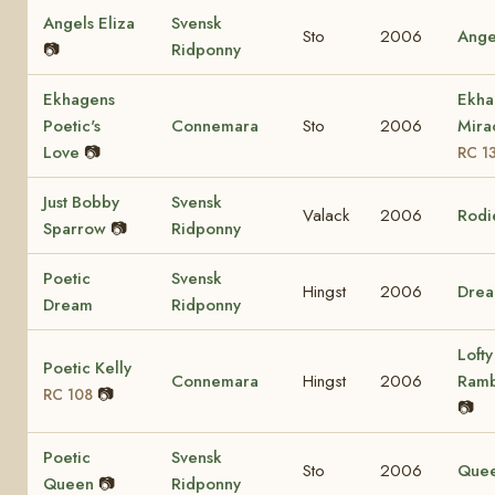
Angels Eliza
Svensk
Sto
2006
Ange
📷
Ridponny
Ekhagens
Ekha
Poetic's
Connemara
Sto
2006
Mira
Love
📷
RC 1
Just Bobby
Svensk
Valack
2006
Rodi
Sparrow
📷
Ridponny
Poetic
Svensk
Hingst
2006
Dre
Dream
Ridponny
Lofty
Poetic Kelly
Connemara
Hingst
2006
Ram
📷
RC 108
📷
Poetic
Svensk
Sto
2006
Que
Queen
📷
Ridponny