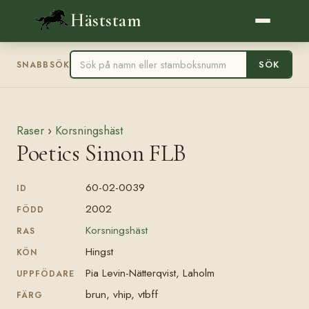
Häststam
SÖK
SNABBSÖK
Raser
›
Korsningshäst
Poetics Simon FLB
60-02-0039
ID
2002
FÖDD
Korsningshäst
RAS
Hingst
KÖN
Pia Levin-Nätterqvist, Laholm
UPPFÖDARE
brun, vhip, vtbff
FÄRG