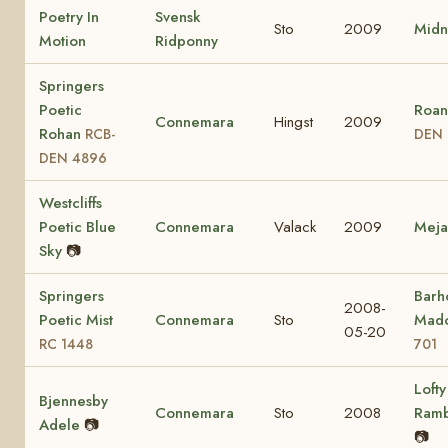
Poetry In
Svensk
Sto
2009
Midn
Motion
Ridponny
Springers
Poetic
Roan
Connemara
Hingst
2009
Rohan
RCB-
DEN 
DEN 4896
Westcliffs
Poetic Blue
Connemara
Valack
2009
Mej
Sky
📷
Springers
Barho
2008-
Poetic Mist
Connemara
Sto
Mad
05-20
RC 1448
701
Lofty
Bjennesby
Connemara
Sto
2008
Ram
Adele
📷
📷