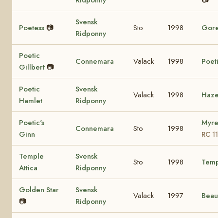
Svensk
Poetess
📷
Sto
1998
Gore
Ridponny
Poetic
Connemara
Valack
1998
Poet
Gillbert
📷
Poetic
Svensk
Valack
1998
Haze
Hamlet
Ridponny
Poetic's
Myre
Connemara
Sto
1998
Ginn
RC 1
Temple
Svensk
Sto
1998
Temp
Attica
Ridponny
Golden Star
Svensk
Valack
1997
Beau
📷
Ridponny