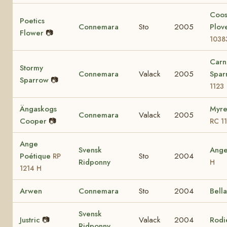
Coo
Poetics
Connemara
Sto
2005
Plov
Flower
📷
1038
Carn
Stormy
Connemara
Valack
2005
Spa
Sparrow
📷
1123
Ängaskogs
Myre
Connemara
Valack
2005
Cooper
📷
RC 1
Ange
Svensk
Ang
Poétique
Sto
2004
RP
Ridponny
H
1214 H
Arwen
Connemara
Sto
2004
Bell
Svensk
Justric
📷
Valack
2004
Rodi
Ridponny