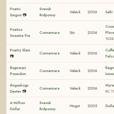
Poetic
Svensk
Valack
2006
Safir
Saigon
📷
Ridponny
Coo
Poetics
Connemara
Sto
2006
Plov
Sweetie Pie
1038
Poetry Slam
Cuff
Connemara
Valack
2006
📷
Falc
Ragnarps
Ragn
Connemara
Valack
2006
Poseidon
Ism
Ängaskogs
Myre
Connemara
Valack
2006
Dexter
📷
RC 1
A Million
Svensk
Hingst
2005
Dolla
Dollar
Ridponny