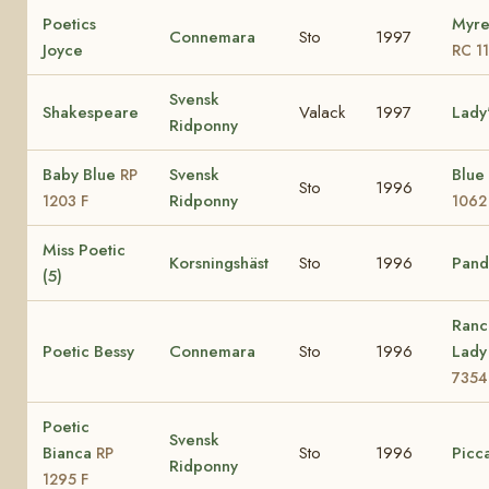
Poetics
Myre
Connemara
Sto
1997
Joyce
RC 1
Svensk
Shakespeare
Valack
1997
Lady
Ridponny
Baby Blue
Svensk
Blue
RP
Sto
1996
Ridponny
1203 F
1062
Miss Poetic
Korsningshäst
Sto
1996
Pando
(5)
Ranc
Poetic Bessy
Connemara
Sto
1996
Lad
7354
Poetic
Svensk
Bianca
Sto
1996
Picca
RP
Ridponny
1295 F