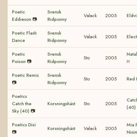
Poetic
Svensk
Valack
2005
Eldv
Eddieson
📷
Ridponny
Poetic Flash
Svensk
Valack
2005
Elec
Dance
Ridponny
Poetic
Svensk
Nata
Sto
2005
Poison
📷
Ridponny
H
Poetic Remix
Svensk
Sto
2005
Red 
📷
Ridponny
Poetics
Catch
Catch the
Korsningshäst
Sto
2005
(40)
Sky (40)
📷
Poetics Dixi
Mia 
Korsningshäst
Valack
2005
📷
Nixi