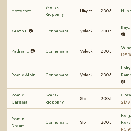
Svensk
Hottentott
Hingst
2005
Hubb
Ridponny
Eny
Kenzo II
📷
Connemara
Valack
2005
📷
Wind
Padriano
📷
Connemara
Valack
2005
IRE 
Lofty
Poetic Albin
Connemara
Valack
2005
Ram
📷
Poetic
Svensk
Corn
Sto
2005
Carisma
Ridponny
2179
Ronj
Poetic
Connemara
Sto
2005
Rövar
Dream
RC 9