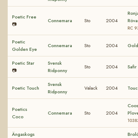
Ronj
Poetic Free
Connemara
Sto
2004
Rövar
📷
RC 9
Poetic
Connemara
Sto
2004
Gold
Golden Eye
Poetic Star
Svensk
Sto
2004
Safir
📷
Ridponny
Svensk
Poetic Touch
Valack
2004
Touc
Ridponny
Coo
Poetics
Connemara
Sto
2004
Plov
Coco
1038
Ängaskogs
Brol