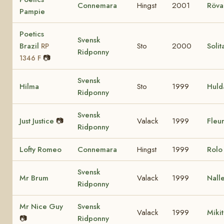
Connemara
Hingst
2001
Röva
Pampie
Poetics
Svensk
Brazil
Sto
2000
Solit
RP
Ridponny
📷
1346 F
Svensk
Hilma
Sto
1999
Huld
Ridponny
Svensk
Just Justice
📷
Valack
1999
Fleur
Ridponny
Lofty Romeo
Connemara
Hingst
1999
Rol
Svensk
Mr Brum
Valack
1999
Nall
Ridponny
Mr Nice Guy
Svensk
Valack
1999
Miki
📷
Ridponny