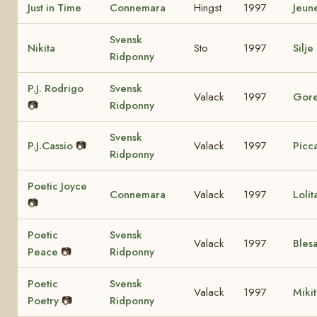
Just in Time
Connemara
Hingst
1997
Jeun
Svensk
Nikita
Sto
1997
Silje
Ridponny
P.J. Rodrigo
Svensk
Valack
1997
Gore
📷
Ridponny
Svensk
P.J.Cassio
📷
Valack
1997
Picca
Ridponny
Poetic Joyce
Connemara
Valack
1997
Loli
📷
Poetic
Svensk
Valack
1997
Bles
Peace
📷
Ridponny
Poetic
Svensk
Valack
1997
Miki
Poetry
📷
Ridponny