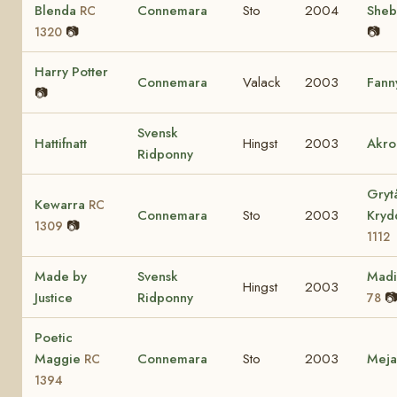
Blenda
Connemara
Sto
2004
She
RC
📷
📷
1320
Harry Potter
Connemara
Valack
2003
Fann
📷
Svensk
Hattifnatt
Hingst
2003
Akro
Ridponny
Gryt
Kewarra
RC
Connemara
Sto
2003
Kry
📷
1309
1112
Made by
Svensk
Mad
Hingst
2003
Justice
Ridponny

78
Poetic
Maggie
Connemara
Sto
2003
Mej
RC
1394