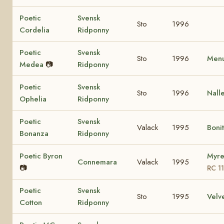
Poetic
Svensk
Sto
1996
Cordelia
Ridponny
Poetic
Svensk
Sto
1996
Menu
Medea
📷
Ridponny
Poetic
Svensk
Sto
1996
Nall
Ophelia
Ridponny
Poetic
Svensk
Valack
1995
Boni
Bonanza
Ridponny
Poetic Byron
Myre
Connemara
Valack
1995
📷
RC 1
Poetic
Svensk
Sto
1995
Velv
Cotton
Ridponny