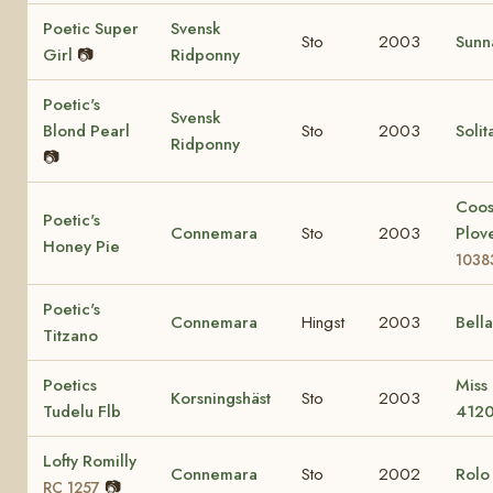
Poetic Super
Svensk
Sto
2003
Sunn
Girl
📷
Ridponny
Poetic's
Svensk
Blond Pearl
Sto
2003
Solit
Ridponny
📷
Coo
Poetic's
Connemara
Sto
2003
Plov
Honey Pie
1038
Poetic's
Connemara
Hingst
2003
Bell
Titzano
Poetics
Miss
Korsningshäst
Sto
2003
Tudelu Flb
412
Lofty Romilly
Connemara
Sto
2002
Rol
📷
RC 1257