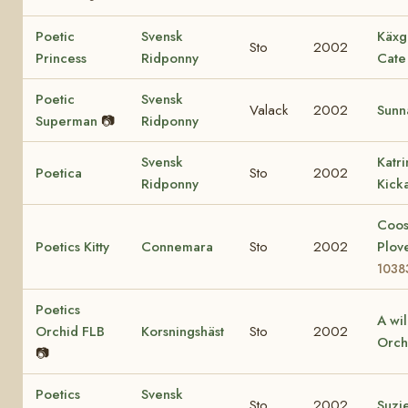
Poetic
Svensk
Käxg
Sto
2002
Princess
Ridponny
Cate
Poetic
Svensk
Valack
2002
Sunn
Superman
📷
Ridponny
Svensk
Katr
Poetica
Sto
2002
Ridponny
Kick
Coo
Poetics Kitty
Connemara
Sto
2002
Plov
1038
Poetics
A wi
Orchid FLB
Korsningshäst
Sto
2002
Orch
📷
Poetics
Svensk
Sto
2002
Suzi