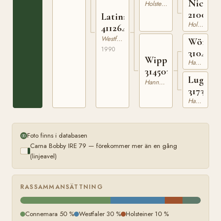
Nicol
210131986
Holsteiner
2100405
Latina
Holsteiner
411264690
Westfaler
Wörma
1990
3104265
Wippe
Hannoveranare
314503681
Lugana
Hannoveranare
3173451
Hannoveranare
Foto finns i databasen
Carna Bobby IRE 79 — förekommer mer än en gång
(linjeavel)
RASSAMMANSÄTTNING
Connemara 50 %
Westfaler 30 %
Holsteiner 10 %