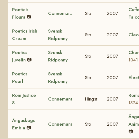
Poetic's
Cuff
Connemara
Sto
2007
Floura
📷
Falc
Poetics Irish
Svensk
Sto
2007
Cleo
Cream
Ridponny
Poetics
Svensk
Cher
Sto
2007
Juvelin
📷
Ridponny
1041
Poetics
Svensk
Sto
2007
Elec
Pearl
Ridponny
Rom Justice
Roma
Connemara
Hingst
2007
S
1324
Änga
Ängaskogs
Connemara
Sto
2007
Ani
Embla
📷
📷