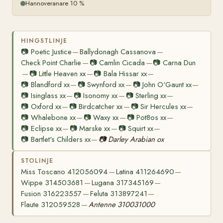
Hannoveranare 10 %
HINGSTLINJE
📷
Poetic Justice
Ballydonagh Cassanova
—
—
Check Point Charlie
📷
Camlin Cicada
📷
Carna Dun
—
—
📷
Little Heaven xx
📷
Bala Hissar xx
—
—
—
📷
Blandford xx
📷
Swynford xx
📷
John O'Gaunt xx
—
—
—
📷
Isinglass xx
📷
Isonomy xx
📷
Sterling xx
—
—
—
📷
Oxford xx
📷
Birdcatcher xx
📷
Sir Hercules xx
—
—
—
📷
Whalebone xx
📷
Waxy xx
📷
Pot8os xx
—
—
—
📷
Eclipse xx
📷
Marske xx
📷
Squirt xx
—
—
—
📷
Bartlet's Childers xx
📷
Darley Arabian ox
—
STOLINJE
Miss Toscano 412056094
Latina 411264690
—
—
Wippe 314503681
Lugana 317345169
—
—
Fusion 316223557
Feluta 313897241
—
—
Flaute 312059528
Antenne 310031000
—