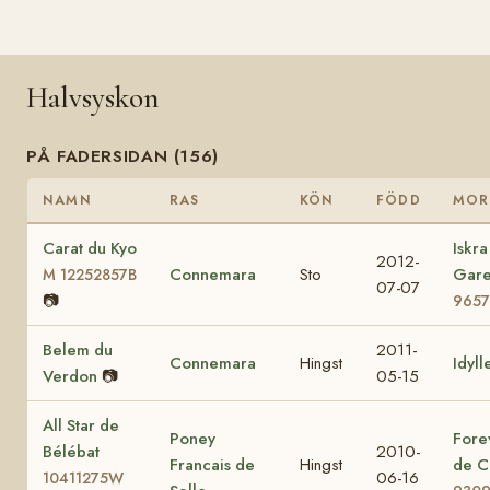
Halvsyskon
PÅ FADERSIDAN (156)
NAMN
RAS
KÖN
FÖDD
MOR
Carat du Kyo
Iskra
2012-
Connemara
Sto
Gar
M 12252857B
07-07
📷
9657
Belem du
2011-
Connemara
Hingst
Idyll
Verdon
📷
05-15
All Star de
Poney
Fore
Bélébat
2010-
Francais de
Hingst
de C
06-16
10411275W