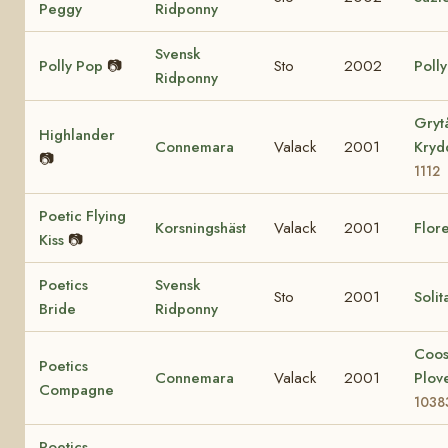
Peggy
Ridponny
Svensk
Polly Pop
📷
Sto
2002
Poll
Ridponny
Gryt
Highlander
Connemara
Valack
2001
Kry
📷
1112
Poetic Flying
Korsningshäst
Valack
2001
Flore
Kiss
📷
Poetics
Svensk
Sto
2001
Solit
Bride
Ridponny
Coo
Poetics
Connemara
Valack
2001
Plov
Compagne
1038
Poetics