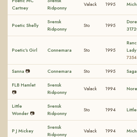
Poetic MC
Svensk
Valack
1995
Mich
Cartney
Ridponny
Svensk
Dore
Poetic Shelly
Sto
1995
Ridponny
3172
Ranc
Poetic's Girl
Connemara
Sto
1995
Lad
7354
Sanna
📷
Connemara
Sto
1995
Sag
FLB Hamlet
Svensk
Valack
1994
Nore
📷
Ridponny
Little
Svensk
Sto
1994
Littl
Wonder
📷
Ridponny
Svensk
P J Mickey
Valack
1994
Mich
Ridponny