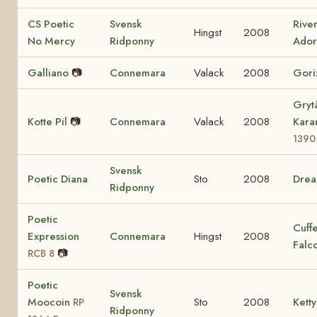
CS Poetic
Svensk
Rive
Hingst
2008
No Mercy
Ridponny
Ador
Galliano
📷
Connemara
Valack
2008
Gori
Gryt
Kotte Pil
📷
Connemara
Valack
2008
Kara
1390
Svensk
Poetic Diana
Sto
2008
Dre
Ridponny
Poetic
Cuff
Expression
Connemara
Hingst
2008
Falc
📷
RCB 8
Poetic
Svensk
Moocoin
Sto
2008
Ketty
RP
Ridponny