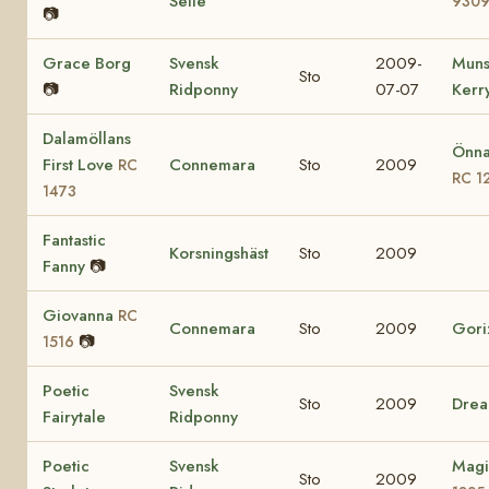
Selle
930
📷
Grace Borg
Svensk
2009-
Muns
Sto
📷
Ridponny
07-07
Kerr
Dalamöllans
Önna
First Love
Connemara
Sto
2009
RC
RC 1
1473
Fantastic
Korsningshäst
Sto
2009
Fanny
📷
Giovanna
RC
Connemara
Sto
2009
Gori
📷
1516
Poetic
Svensk
Sto
2009
Drea
Fairytale
Ridponny
Poetic
Svensk
Magi
Sto
2009