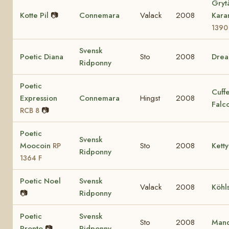
Gryt
Kotte Pil
📷
Connemara
Valack
2008
Kara
1390
Svensk
Poetic Diana
Sto
2008
Dre
Ridponny
Poetic
Cuff
Expression
Connemara
Hingst
2008
Falc
📷
RCB 8
Poetic
Svensk
Moocoin
Sto
2008
Ketty
RP
Ridponny
1364 F
Poetic Noel
Svensk
Valack
2008
Köhl
📷
Ridponny
Poetic
Svensk
Sto
2008
Mand
Pronto
📷
Ridponny