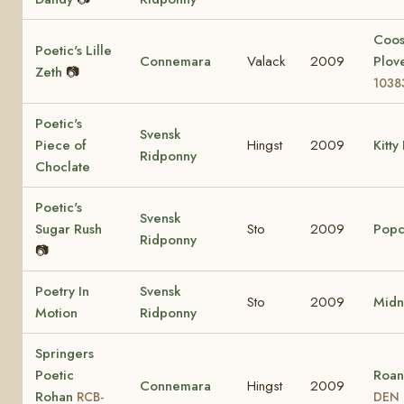
Coo
Poetic's Lille
Connemara
Valack
2009
Plov
Zeth
📷
1038
Poetic's
Svensk
Piece of
Hingst
2009
Kitty
Ridponny
Choclate
Poetic's
Svensk
Sugar Rush
Sto
2009
Popc
Ridponny
📷
Poetry In
Svensk
Sto
2009
Midn
Motion
Ridponny
Springers
Poetic
Roan
Connemara
Hingst
2009
Rohan
RCB-
DEN 