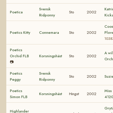
Svensk
Katr
Poetica
Sto
2002
Ridponny
Kick
Coo
Poetics Kitty
Connemara
Sto
2002
Plov
1038
Poetics
A wi
Orchid FLB
Korsningshäst
Sto
2002
Orch
📷
Poetics
Svensk
Sto
2002
Suzi
Peggy
Ridponny
Poetics
Miss
Korsningshäst
Hingst
2002
Simon FLB
412
Gryt
Highlander