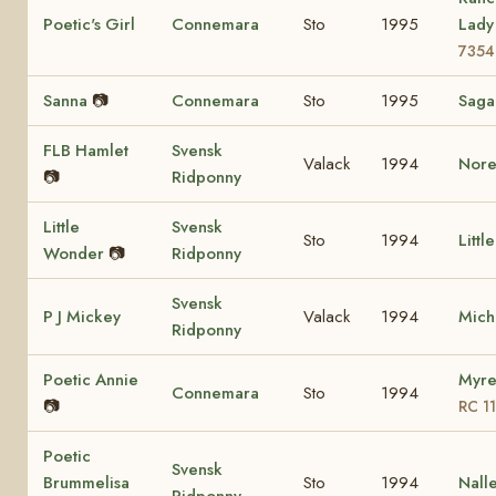
Poetic's Girl
Connemara
Sto
1995
Lad
7354
Sanna
📷
Connemara
Sto
1995
Sag
FLB Hamlet
Svensk
Valack
1994
Nore
📷
Ridponny
Little
Svensk
Sto
1994
Littl
Wonder
📷
Ridponny
Svensk
P J Mickey
Valack
1994
Mich
Ridponny
Poetic Annie
Myre
Connemara
Sto
1994
📷
RC 1
Poetic
Svensk
Brummelisa
Sto
1994
Nall
Ridponny