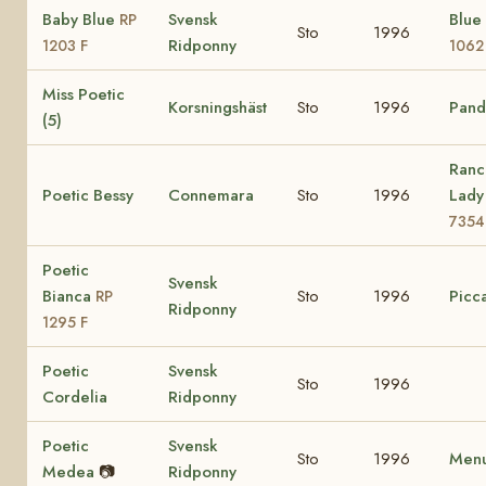
Baby Blue
Svensk
Blue
RP
Sto
1996
Ridponny
1203 F
1062
Miss Poetic
Korsningshäst
Sto
1996
Pando
(5)
Ranc
Poetic Bessy
Connemara
Sto
1996
Lad
7354
Poetic
Svensk
Bianca
Sto
1996
Picca
RP
Ridponny
1295 F
Poetic
Svensk
Sto
1996
Cordelia
Ridponny
Poetic
Svensk
Sto
1996
Menu
Medea
📷
Ridponny