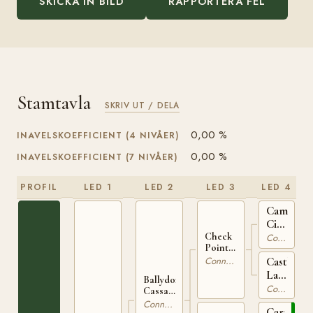
SKICKA IN BILD
RAPPORTERA FEL
Stamtavla
SKRIV UT / DELA
0,00 %
INAVELSKOEFFICIENT (4 NIVÅER)
0,00 %
INAVELSKOEFFICIENT (7 NIVÅER)
PROFIL
LED 1
LED 2
LED 3
LED 4
Camlin
Cicada
IRE
Check
Connemara
Point
119
Charlie
Castleto
Connemara
IRE 167
Lady
Ballydonagh
IRE
Connemara
Cassanova
2009
IRE 370
Connemara
Carna