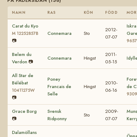
PÅ FADERSIDAN (156)
NAMN
RAS
KÖN
FÖDD
MOR
Carat du Kyo
Iskra
2012-
Connemara
Sto
Gar
M 12252857B
07-07
📷
9657
Belem du
2011-
Connemara
Hingst
Idyll
Verdon
📷
05-15
All Star de
Poney
Fore
Bélébat
2010-
Francais de
Hingst
de C
06-16
10411275W
Selle
930
📷
Grace Borg
Svensk
2009-
Muns
Sto
📷
Ridponny
07-07
Kerr
Dalamöllans
Önna