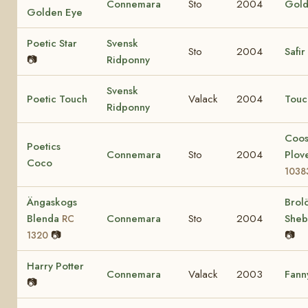
Connemara
Sto
2004
Gold
Golden Eye
Poetic Star
Svensk
Sto
2004
Safir
📷
Ridponny
Svensk
Poetic Touch
Valack
2004
Touc
Ridponny
Coo
Poetics
Connemara
Sto
2004
Plov
Coco
1038
Ängaskogs
Brol
Blenda
Connemara
Sto
2004
She
RC
📷
📷
1320
Harry Potter
Connemara
Valack
2003
Fann
📷