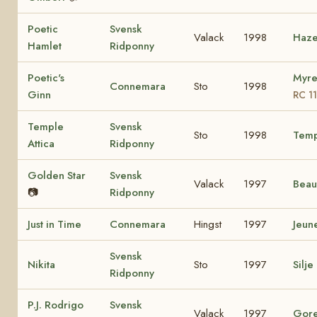
Poetic
Svensk
Valack
1998
Haze
Hamlet
Ridponny
Poetic's
Myre
Connemara
Sto
1998
Ginn
RC 1
Temple
Svensk
Sto
1998
Temp
Attica
Ridponny
Golden Star
Svensk
Valack
1997
Beau
📷
Ridponny
Just in Time
Connemara
Hingst
1997
Jeun
Svensk
Nikita
Sto
1997
Silje
Ridponny
P.J. Rodrigo
Svensk
Valack
1997
Gore