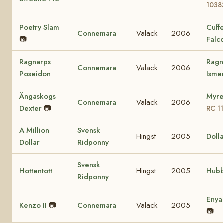
1038
Poetry Slam
Cuff
Connemara
Valack
2006
📷
Falc
Ragnarps
Ragn
Connemara
Valack
2006
Poseidon
Ism
Ängaskogs
Myre
Connemara
Valack
2006
Dexter
📷
RC 1
A Million
Svensk
Hingst
2005
Dolla
Dollar
Ridponny
Svensk
Hottentott
Hingst
2005
Hubb
Ridponny
Eny
Kenzo II
📷
Connemara
Valack
2005
📷