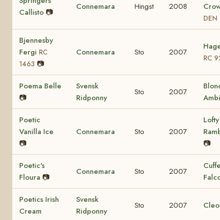
Springers
Connemara
Hingst
2008
Crow
Callisto
📷
DEN 
Bjennesby
Hage
Fergi
Connemara
Sto
2007
RC
RC 9
📷
1463
Poema Belle
Svensk
Blon
Sto
2007
📷
Ridponny
Ambi
Poetic
Lofty
Vanilla Ice
Connemara
Sto
2007
Ram
📷
📷
Poetic's
Cuff
Connemara
Sto
2007
Floura
📷
Falc
Poetics Irish
Svensk
Sto
2007
Cleo
Cream
Ridponny