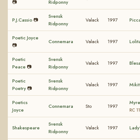
📷
Ridponny
Svensk
P.J.Cassio
📷
Valack
1997
Picca
Ridponny
Poetic Joyce
Connemara
Valack
1997
Loli
📷
Poetic
Svensk
Valack
1997
Bles
Peace
📷
Ridponny
Poetic
Svensk
Valack
1997
Miki
Poetry
📷
Ridponny
Poetics
Myre
Connemara
Sto
1997
Joyce
RC 1
Svensk
Shakespeare
Valack
1997
Lady
Ridponny