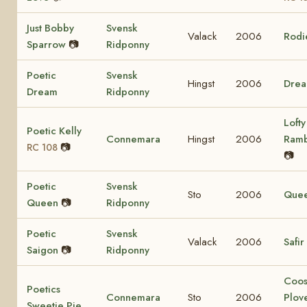
Just Bobby
Svensk
Valack
2006
Rodi
Sparrow
📷
Ridponny
Poetic
Svensk
Hingst
2006
Dre
Dream
Ridponny
Lofty
Poetic Kelly
Connemara
Hingst
2006
Ram
📷
RC 108
📷
Poetic
Svensk
Sto
2006
Que
Queen
📷
Ridponny
Poetic
Svensk
Valack
2006
Safir
Saigon
📷
Ridponny
Coo
Poetics
Connemara
Sto
2006
Plov
Sweetie Pie