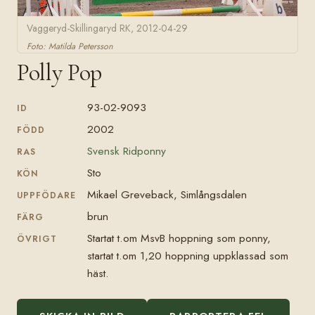
Vaggeryd-Skillingaryd RK, 2012-04-29
Foto: Matilda Petersson
Polly Pop
93-02-9093
ID
2002
FÖDD
Svensk Ridponny
RAS
Sto
KÖN
Mikael Greveback, Simlångsdalen
UPPFÖDARE
brun
FÄRG
Startat t.om MsvB hoppning som ponny,
ÖVRIGT
startat t.om 1,20 hoppning uppklassad som
häst.