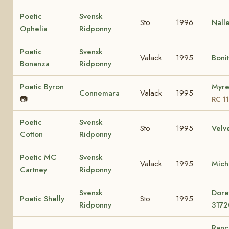
Poetic
Svensk
Sto
1996
Nall
Ophelia
Ridponny
Poetic
Svensk
Valack
1995
Boni
Bonanza
Ridponny
Poetic Byron
Myre
Connemara
Valack
1995
📷
RC 1
Poetic
Svensk
Sto
1995
Velv
Cotton
Ridponny
Poetic MC
Svensk
Valack
1995
Mich
Cartney
Ridponny
Svensk
Dore
Poetic Shelly
Sto
1995
Ridponny
3172
Ranc