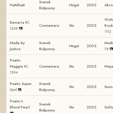
Svensk
Hattifnatt
Hingst
2003
Akro
Ridponny
Gryt
Kewarra
RC
Connemara
Sto
2003
Kry
📷
1309
1112
Made by
Svensk
Mad
Hingst
2003
Justice
Ridponny

78
Poetic
Maggie
Connemara
Sto
2003
Mej
RC
1394
Poetic Super
Svensk
Sto
2003
Sunn
Girl
📷
Ridponny
Poetic's
Svensk
Blond Pearl
Sto
2003
Solit
Ridponny