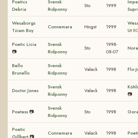
Poetics
Svensk
Impe
Sto
1999
Debria
Ridponny
Supr
Wesaborgs
Wesa
Connemara
Hingst
1999
Tziam Boy
Ut
RC
Poetic Licia
Svensk
1998-
Sto
Nore
📷
Ridponny
08-07
Bello
Svensk
Valack
1998
Flo-
Brunello
Ridponny
Svensk
Köhl
Doctor Jones
Valack
1998
Ridponny
📷
Svensk
Poetess
📷
Sto
1998
Gore
Ridponny
Poetic
Connemara
Valack
1998
Poet
Gillbert
📷