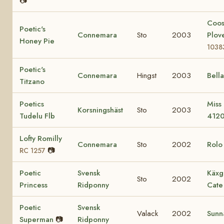
📷
Coo
Poetic's
Connemara
Sto
2003
Plov
Honey Pie
1038
Poetic's
Connemara
Hingst
2003
Bell
Titzano
Poetics
Miss
Korsningshäst
Sto
2003
Tudelu Flb
412
Lofty Romilly
Connemara
Sto
2002
Rol
📷
RC 1257
Poetic
Svensk
Käxg
Sto
2002
Princess
Ridponny
Cate
Poetic
Svensk
Valack
2002
Sunn
Superman
📷
Ridponny