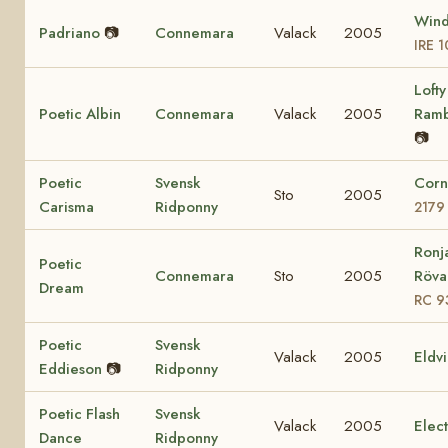
Wind
Padriano
📷
Connemara
Valack
2005
IRE 
Lofty
Poetic Albin
Connemara
Valack
2005
Ram
📷
Poetic
Svensk
Corn
Sto
2005
Carisma
Ridponny
2179
Ronj
Poetic
Connemara
Sto
2005
Rövar
Dream
RC 9
Poetic
Svensk
Valack
2005
Eldv
Eddieson
📷
Ridponny
Poetic Flash
Svensk
Valack
2005
Elec
Dance
Ridponny