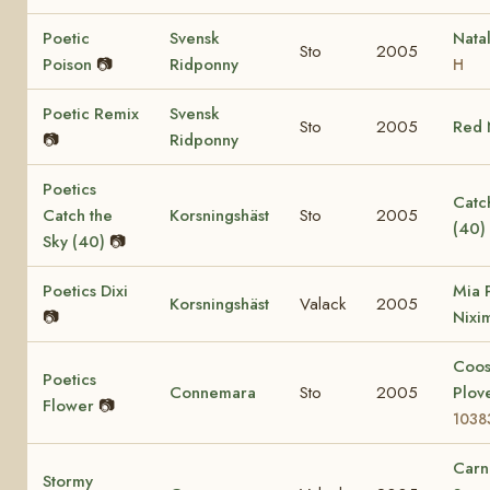
Poetic
Svensk
Nata
Sto
2005
Poison
📷
Ridponny
H
Poetic Remix
Svensk
Sto
2005
Red 
📷
Ridponny
Poetics
Catch
Catch the
Korsningshäst
Sto
2005
(40)
Sky (40)
📷
Poetics Dixi
Mia 
Korsningshäst
Valack
2005
📷
Nixi
Coo
Poetics
Connemara
Sto
2005
Plov
Flower
📷
1038
Carn
Stormy