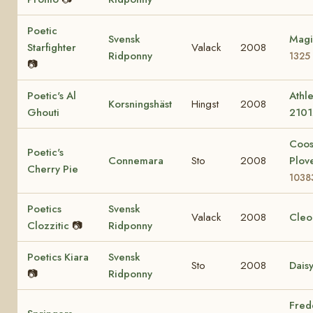
Poetic
Svensk
Magi
Starfighter
Valack
2008
Ridponny
1325
📷
Poetic's Al
Athle
Korsningshäst
Hingst
2008
Ghouti
2101
Coo
Poetic's
Connemara
Sto
2008
Plov
Cherry Pie
1038
Poetics
Svensk
Valack
2008
Cleo
Clozzitic
📷
Ridponny
Poetics Kiara
Svensk
Sto
2008
Dais
📷
Ridponny
Fred