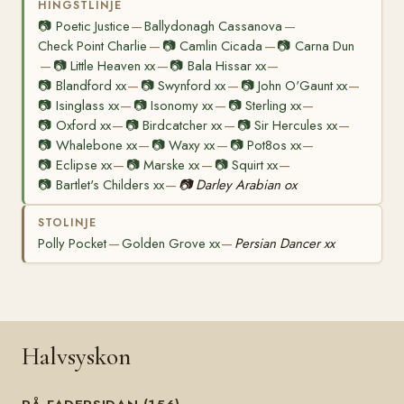
HINGSTLINJE
📷
Poetic Justice
Ballydonagh Cassanova
—
—
Check Point Charlie
📷
Camlin Cicada
📷
Carna Dun
—
—
📷
Little Heaven xx
📷
Bala Hissar xx
—
—
—
📷
Blandford xx
📷
Swynford xx
📷
John O'Gaunt xx
—
—
—
📷
Isinglass xx
📷
Isonomy xx
📷
Sterling xx
—
—
—
📷
Oxford xx
📷
Birdcatcher xx
📷
Sir Hercules xx
—
—
—
📷
Whalebone xx
📷
Waxy xx
📷
Pot8os xx
—
—
—
📷
Eclipse xx
📷
Marske xx
📷
Squirt xx
—
—
—
📷
Bartlet's Childers xx
📷
Darley Arabian ox
—
STOLINJE
Polly Pocket
Golden Grove xx
Persian Dancer xx
—
—
Halvsyskon