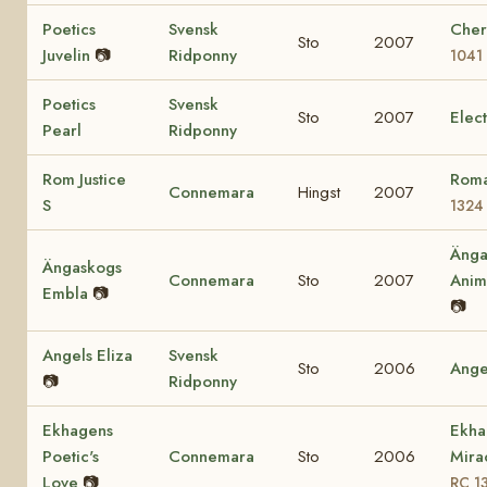
Poetics
Svensk
Cher
Sto
2007
Juvelin
📷
Ridponny
1041
Poetics
Svensk
Sto
2007
Elec
Pearl
Ridponny
Rom Justice
Roma
Connemara
Hingst
2007
S
1324
Änga
Ängaskogs
Connemara
Sto
2007
Ani
Embla
📷
📷
Angels Eliza
Svensk
Sto
2006
Ange
📷
Ridponny
Ekhagens
Ekha
Poetic's
Connemara
Sto
2006
Mira
Love
📷
RC 1