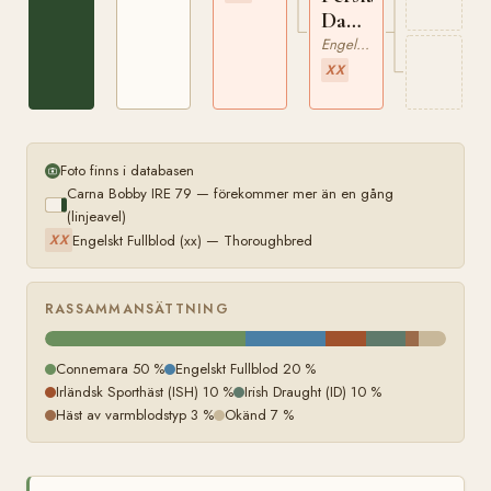
Dancer
xx
Engelskt Fullblod
XX
Foto finns i databasen
Carna Bobby IRE 79 — förekommer mer än en gång
(linjeavel)
Engelskt Fullblod (xx) — Thoroughbred
XX
RASSAMMANSÄTTNING
Connemara 50 %
Engelskt Fullblod 20 %
Irländsk Sporthäst (ISH) 10 %
Irish Draught (ID) 10 %
Häst av varmblodstyp 3 %
Okänd 7 %