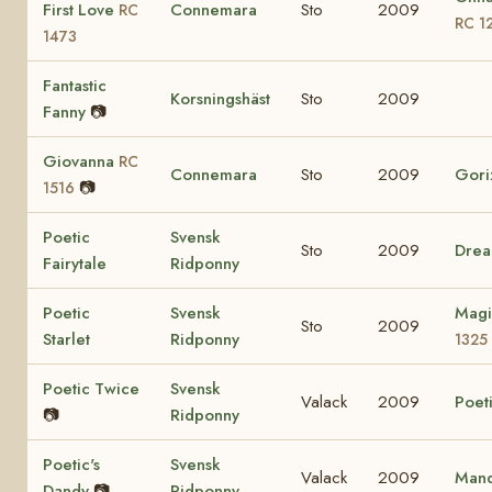
First Love
Connemara
Sto
2009
RC
RC 1
1473
Fantastic
Korsningshäst
Sto
2009
Fanny
📷
Giovanna
RC
Connemara
Sto
2009
Gori
📷
1516
Poetic
Svensk
Sto
2009
Drea
Fairytale
Ridponny
Poetic
Svensk
Magi
Sto
2009
Starlet
Ridponny
1325
Poetic Twice
Svensk
Valack
2009
Poeti
📷
Ridponny
Poetic's
Svensk
Valack
2009
Mand
Dandy
📷
Ridponny