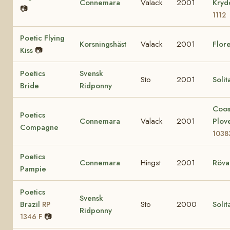
Connemara
Valack
2001
Kry
📷
1112
Poetic Flying
Korsningshäst
Valack
2001
Flore
Kiss
📷
Poetics
Svensk
Sto
2001
Solit
Bride
Ridponny
Coo
Poetics
Connemara
Valack
2001
Plov
Compagne
1038
Poetics
Connemara
Hingst
2001
Röva
Pampie
Poetics
Svensk
Brazil
Sto
2000
Solit
RP
Ridponny
📷
1346 F