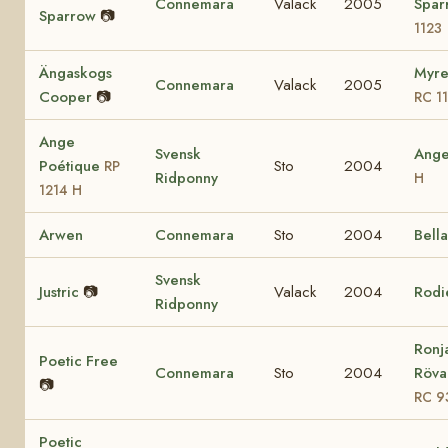
Connemara
Valack
2005
Spa
Sparrow
📷
1123
Ängaskogs
Myre
Connemara
Valack
2005
Cooper
📷
RC 1
Ange
Svensk
Ang
Poétique
Sto
2004
RP
Ridponny
H
1214 H
Arwen
Connemara
Sto
2004
Bell
Svensk
Justric
📷
Valack
2004
Rodi
Ridponny
Ronj
Poetic Free
Connemara
Sto
2004
Rövar
📷
RC 9
Poetic