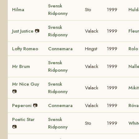
Svensk
Hilma
Sto
1999
Huld
Ridponny
Svensk
Just Justice
📷
Valack
1999
Fleur
Ridponny
Lofty Romeo
Connemara
Hingst
1999
Rol
Svensk
Mr Brum
Valack
1999
Nall
Ridponny
Mr Nice Guy
Svensk
Valack
1999
Miki
📷
Ridponny
Peperoni
📷
Connemara
Valack
1999
Röva
Poetic Star
Svensk
Sto
1999
Whit
📷
Ridponny