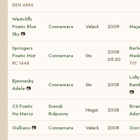
DEN 4896
Westcliffs
Poetic Blue
Connemara
Valack
2009
Mej
Sky
📷
Springers
Barho
2008-
Poetic Mist
Connemara
Sto
Mad
05-20
RC 1448
701
Lofty
Bjennesby
Connemara
Sto
2008
Ram
Adele
📷
📷
CS Poetic
Svensk
Rive
Hingst
2008
No Mercy
Ridponny
Ador
Galliano
📷
Connemara
Valack
2008
Gori