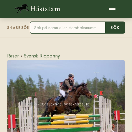
Häststam
SÖK
SNABBSÖK
Raser
›
Svensk Ridponny