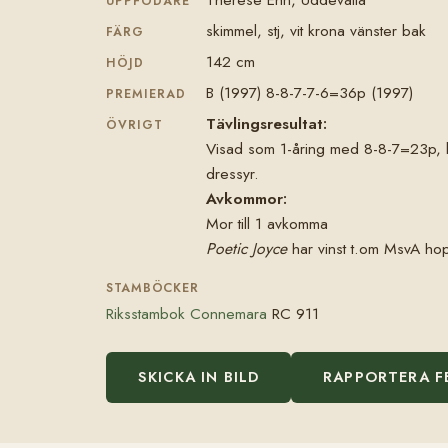
UPPFÖDARE
skimmel, stj, vit krona vänster bak
FÄRG
142 cm
HÖJD
B (1997) 8-8-7-7-6=36p (1997)
PREMIERAD
Tävlingsresultat:
ÖVRIGT
Visad som 1-åring med 8-8-7=23p, kl
dressyr.
Avkommor:
Mor till 1 avkomma
Poetic Joyce
har vinst t.om MsvA ho
STAMBÖCKER
Riksstambok Connemara
RC 911
SKICKA IN BILD
RAPPORTERA F