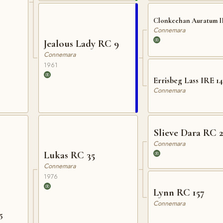
Clon
Connemara
Jealous Lady RC 9
Connemara
1961
Errisbeg Lass IRE 14
Connemara
Slieve Dara RC 
Connemara
Lukas RC 35
Connemara
1976
Lynn RC 157
Connemara
5