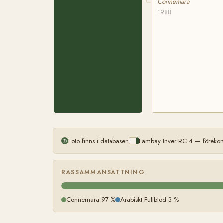
Connemara
1988
Foto finns i databasen
Lambay Inver RC 4 — förekom
RASSAMMANSÄTTNING
Connemara 97 %
Arabiskt Fullblod 3 %