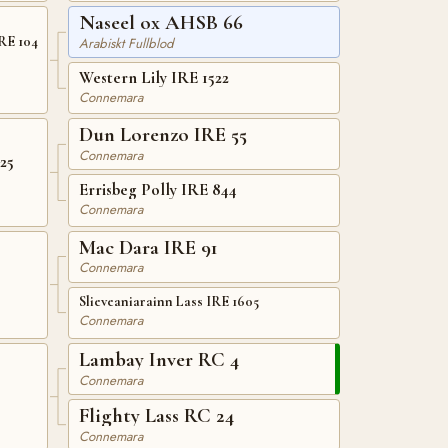
Naseel ox AHSB 66
keehan Auratum IRE 104
Arabiskt Fullblod
Western Lily IRE 1522
Connemara
Dun Lorenzo IRE 55
Connemara
25
Errisbeg Polly IRE 844
Connemara
Mac Dara IRE 91
2
Connemara
Slieveaniarainn Lass IRE 1605
Connemara
Lambay Inver RC 4
Connemara
Flighty Lass RC 24
Connemara