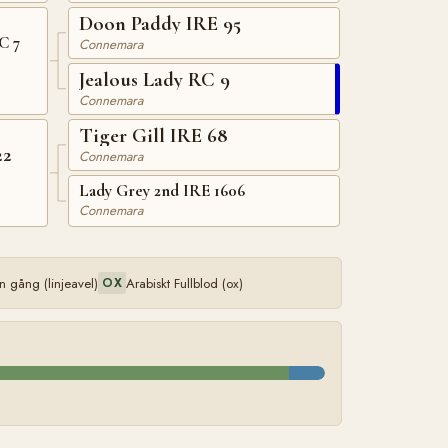
Doon Paddy IRE 95
C 7
Connemara
Jealous Lady RC 9
Connemara
Tiger Gill IRE 68
22
Connemara
Lady Grey 2nd IRE 1606
Connemara
 gång (linjeavel)
Arabiskt Fullblod (ox)
OX