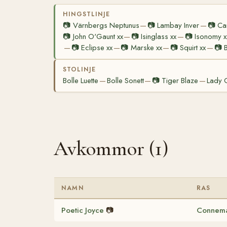
HINGSTLINJE
📷
Värnbergs Neptunus
📷
Lambay Inver
📷
Ca
—
—
📷
John O'Gaunt xx
📷
Isinglass xx
📷
Isonomy x
—
—
📷
Eclipse xx
📷
Marske xx
📷
Squirt xx
📷
B
—
—
—
—
STOLINJE
Bolle Luette
Bolle Sonett
📷
Tiger Blaze
Lady 
—
—
—
Avkommor (1)
NAMN
RAS
Poetic Joyce
📷
Connem