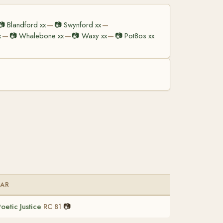
📷
Blandford xx
📷
Swynford xx
—
—
x
📷
Whalebone xx
📷
Waxy xx
📷
Pot8os xx
—
—
—
FAR
oetic Justice
📷
RC 81