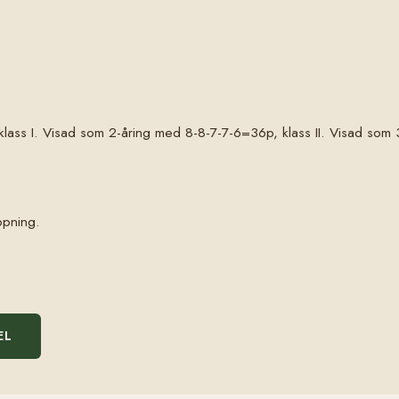
ass I. Visad som 2-åring med 8-8-7-7-6=36p, klass II. Visad som 3
ppning.
EL