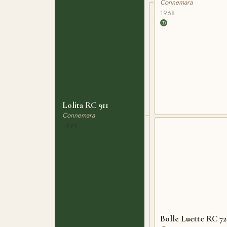
Connemara
1968
Lolita RC 911
Connemara
1993
Bolle Luette RC 72