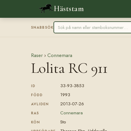
Häststam
SNABBSÖK
Raser
›
Connemara
Lolita RC 911
33-93-3853
ID
1993
FÖDD
2013-07-26
AVLIDEN
Connemara
RAS
Sto
KÖN
Therese Ehn, Uddevalla