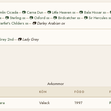
mlin Cicada
📷
Carna Dun
📷
Little Heaven xx
📷
Bala Hissar xx
—
—
—
—
x
📷
Sterling xx
📷
Oxford xx
📷
Birdcatcher xx
📷
Sir Hercules x
—
—
—
—
artlet's Childers xx
📷
Darley Arabian ox
—
Grey 2nd
📷
Lady Grey
—
Avkommor
KÖN
FÖDD
ara
Valack
1997
P