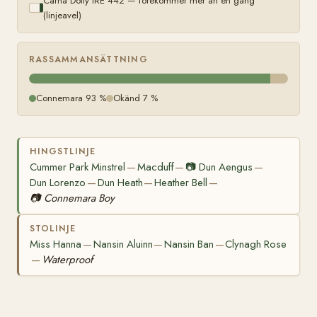
Carna Dolly IRE 442 — förekommer mer än en gång
(linjeavel)
RASSAMMANSÄTTNING
Connemara 93 %
Okänd 7 %
HINGSTLINJE
Cummer Park Minstrel
Macduff
📷
Dun Aengus
—
—
—
Dun Lorenzo
Dun Heath
Heather Bell
—
—
—
📷
Connemara Boy
STOLINJE
Miss Hanna
Nansin Aluinn
Nansin Ban
Clynagh Rose
—
—
—
Waterproof
—