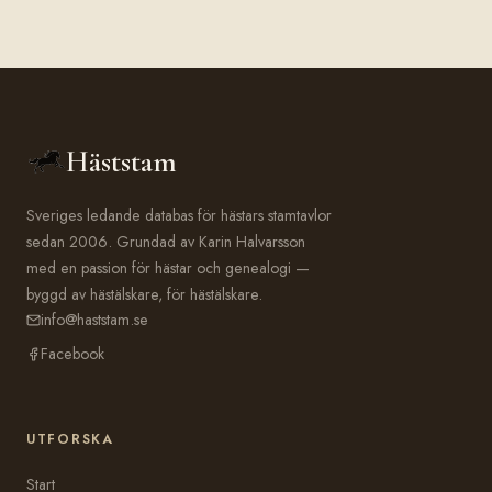
Häststam
Sveriges ledande databas för hästars stamtavlor
sedan 2006. Grundad av Karin Halvarsson
med en passion för hästar och genealogi —
byggd av hästälskare, för hästälskare.
info@haststam.se
Facebook
UTFORSKA
Start