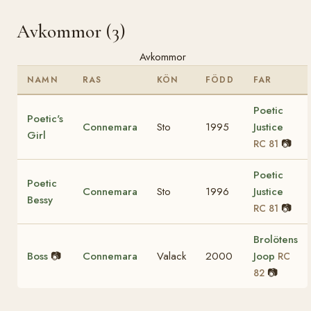
Avkommor (3)
Avkommor
NAMN
RAS
KÖN
FÖDD
FAR
Poetic
Poetic's
Connemara
Sto
1995
Justice
Girl
📷
RC 81
Poetic
Poetic
Connemara
Sto
1996
Justice
Bessy
📷
RC 81
Brolötens
Boss
📷
Connemara
Valack
2000
Joop
RC
📷
82