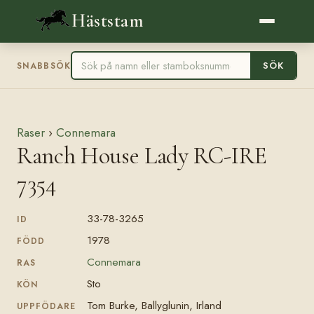
Häststam
SÖK
SNABBSÖK
Raser
›
Connemara
Ranch House Lady RC-IRE
7354
33-78-3265
ID
1978
FÖDD
Connemara
RAS
Sto
KÖN
Tom Burke, Ballyglunin, Irland
UPPFÖDARE