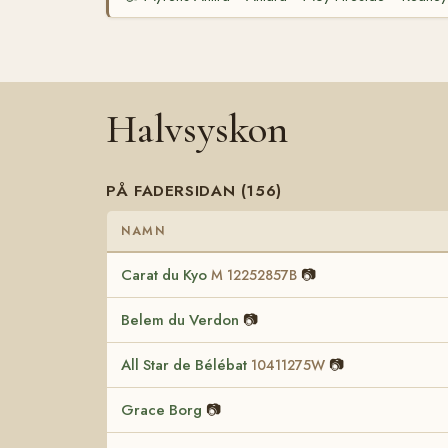
Halvsyskon
PÅ FADERSIDAN (156)
NAMN
Carat du Kyo
📷
M 12252857B
Belem du Verdon
📷
All Star de Bélébat
📷
10411275W
Grace Borg
📷