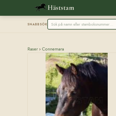
Häststam
SNABBSÖK
Raser
›
Connemara