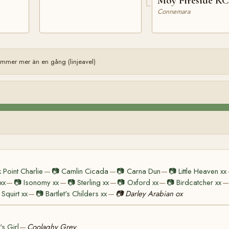
Moy Fireside RC
Connemara
mmer mer än en gång (linjeavel)
 Point Charlie
📷
Camlin Cicada
📷
Carna Dun
📷
Little Heaven xx
—
—
—
xx
📷
Isonomy xx
📷
Sterling xx
📷
Oxford xx
📷
Birdcatcher xx
—
—
—
—
—
Squirt xx
📷
Bartlet's Childers xx
📷
Darley Arabian ox
—
—
s Girl
Coolaghy Grey
—