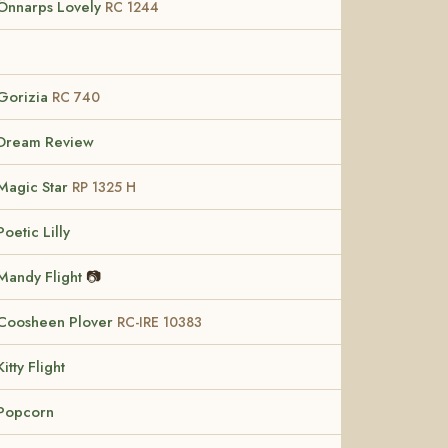
Önnarps Lovely
RC 1244
Gorizia
RC 740
Dream Review
Magic Star
RP 1325 H
Poetic Lilly
Mandy Flight
📷
Coosheen Plover
RC-IRE 10383
Kitty Flight
Popcorn