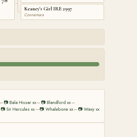
 78
Keaney's Girl IRE 2997
Connemara
📷
Bala Hissar xx
📷
Blandford xx
—
—
—
📷
Sir Hercules xx
📷
Whalebone xx
📷
Waxy xx
—
—