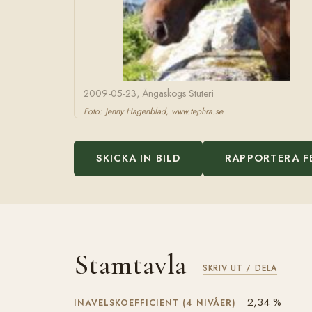
2009-05-23, Ängaskogs Stuteri
Foto: Jenny Hagenblad, www.tephra.se
SKICKA IN BILD
RAPPORTERA F
Stamtavla
SKRIV UT / DELA
2,34 %
INAVELSKOEFFICIENT (4 NIVÅER)