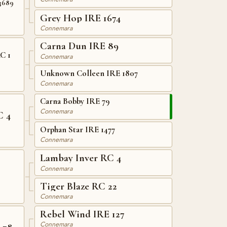
3689
Grey Hop IRE 1674
Connemara
Carna Dun IRE 89
C 1
Connemara
Unknown Colleen IRE 1807
Connemara
Carna Bobby IRE 79
Connemara
C 4
Orphan Star IRE 1477
Connemara
Lambay Inver RC 4
Connemara
Tiger Blaze RC 22
Connemara
Rebel Wind IRE 127
Connemara