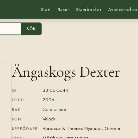
Start
Raser
Stamböcker
Avancerad sö
SÖK
Ängaskogs Dexter
33-06-5644
ID
2006
FÖDD
Connemara
RAS
Valack
KÖN
Veronica & Thomas Nyander, Gränna
UPPFÖDARE
Mörkbrun, utan tecken