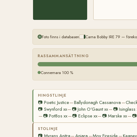
Foto finns i databasen
Carna Bobby IRE 79 — föreko
RASSAMMANSÄTTNING
Connemara 100 %
HINGSTLINJE
📷
Poetic Justice
Ballydonagh Cassanova
Check
—
—
📷
Swynford xx
📷
John O'Gaunt xx
📷
Isinglass 
—
—
📷
Pot8os xx
📷
Eclipse xx
📷
Marske xx
📷
—
—
—
—
STOLINJE
📷
Myrens Anitra
Aniara
Moy Fireside
Keaney'
—
—
—