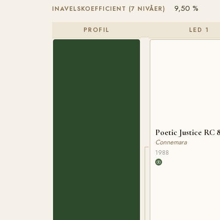
9,50 %
INAVELSKOEFFICIENT (7 NIVÅER)
PROFIL
LED 1
Poetic Justice RC 
Connemara
1988