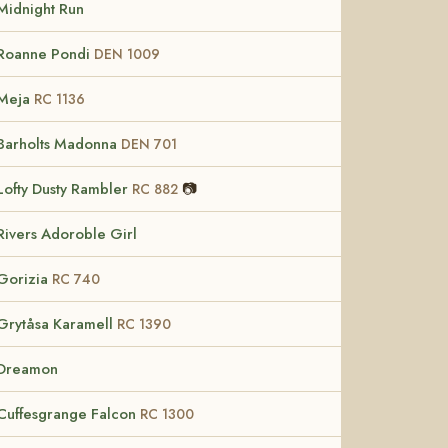
Midnight Run
Roanne Pondi
DEN 1009
Meja
RC 1136
Barholts Madonna
DEN 701
Lofty Dusty Rambler
📷
RC 882
Rivers Adoroble Girl
Gorizia
RC 740
Grytåsa Karamell
RC 1390
Dreamon
Cuffesgrange Falcon
RC 1300