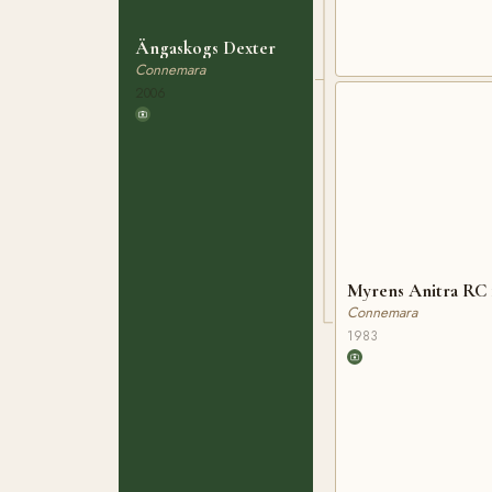
Ängaskogs Dexter
Connemara
2006
Myrens Anitra RC 
Connemara
1983