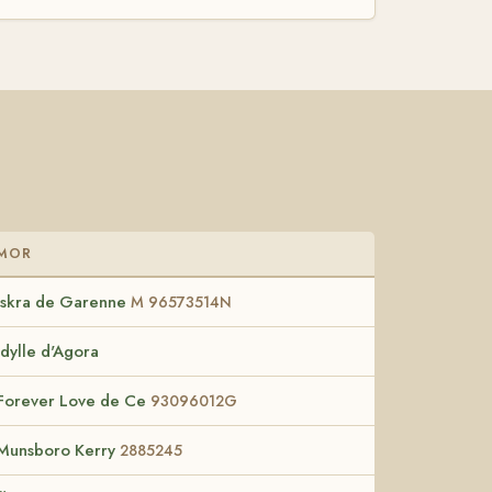
MOR
Iskra de Garenne
M 96573514N
Idylle d'Agora
Forever Love de Ce
93096012G
Munsboro Kerry
2885245