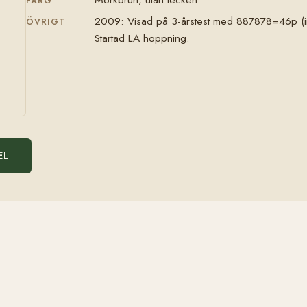
FÄRG
2009: Visad på 3-årstest med 887878=46p (in
ÖVRIGT
Startad LA hoppning.
EL