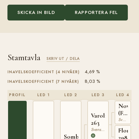
SKICKA IN BILD
RAPPORTERA FEL
Stamtavla
SKRIV UT / DELA
4,69 %
INAVELSKOEFFICIENT (4 NIVÅER)
8,03 %
INAVELSKOEFFICIENT (7 NIVÅER)
PROFIL
LED 1
LED 2
LED 3
LED 4
Novarr
(F.5)
Varolio
179
Svensk Varmblodig Ridhäst
263
Svensk Varmblodig Ridhäst
Flora
Sombrero
2989