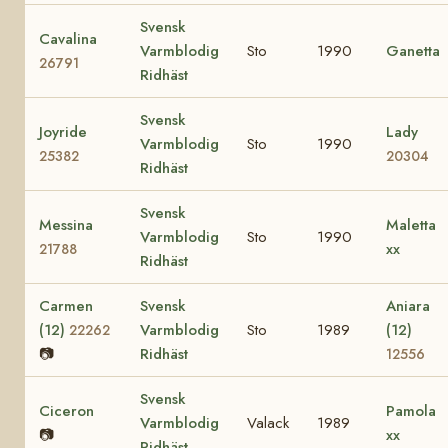
Svensk
Cavalina
Varmblodig
Sto
1990
Ganetta
26791
Ridhäst
Svensk
Joyride
Lady
Varmblodig
Sto
1990
25382
20304
Ridhäst
Svensk
Messina
Maletta
Varmblodig
Sto
1990
xx
21788
Ridhäst
Carmen
Svensk
Aniara
(12)
Varmblodig
Sto
1989
(12)
22262
📷
Ridhäst
12556
Svensk
Ciceron
Pamola
Varmblodig
Valack
1989
📷
xx
Ridhäst