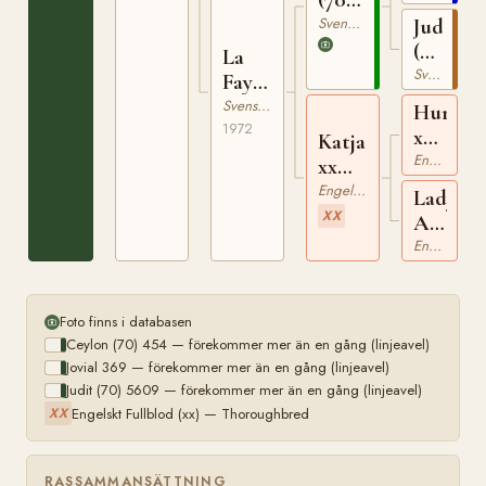
454
Svensk Varmblodig Ridhäst
Judit
(70)
La
5609
Svensk Varmblodig Ridhäst
Fayette
10298
Svensk Varmblodig Ridhäst
Hurrica
1972
xx
Katja
95268
Engelskt Fullblod
xx
8306
Engelskt Fullblod
Lady
XX
Annett
xx
Engelskt Fullblod
Foto finns i databasen
Ceylon (70) 454 — förekommer mer än en gång (linjeavel)
Jovial 369 — förekommer mer än en gång (linjeavel)
Judit (70) 5609 — förekommer mer än en gång (linjeavel)
Engelskt Fullblod (xx) — Thoroughbred
XX
RASSAMMANSÄTTNING