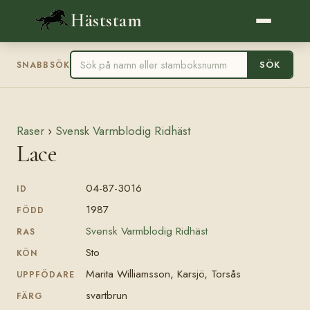
Häststam
SÖK
SNABBSÖK
Raser
›
Svensk Varmblodig Ridhäst
Lace
04-87-3016
ID
1987
FÖDD
Svensk Varmblodig Ridhäst
RAS
Sto
KÖN
Marita Williamsson, Karsjö, Torsås
UPPFÖDARE
svartbrun
FÄRG