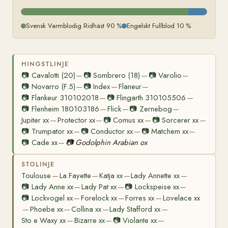
Svensk Varmblodig Ridhäst 90 %
Engelskt Fullblod 10 %
HINGSTLINJE
📷
Cavalotti (20)
📷
Sombrero (18)
📷
Varolio
—
—
—
📷
Novarro (F.5)
📷
Index
Flaneur
—
—
—
📷
Flankeur 310102018
📷
Flingarth 310105506
—
—
📷
Flenheim 180103186
Flick
📷
Zernebog
—
—
—
Jupiter xx
Protector xx
📷
Comus xx
📷
Sorcerer xx
—
—
—
—
📷
Trumpator xx
📷
Conductor xx
📷
Matchem xx
—
—
—
📷
Cade xx
📷
Godolphin Arabian ox
—
STOLINJE
Toulouse
La Fayette
Katja xx
Lady Annette xx
—
—
—
—
📷
Lady Anne xx
Lady Pat xx
📷
Lockspeise xx
—
—
—
📷
Lockvogel xx
Forelock xx
Forres xx
Lovelace xx
—
—
—
Phoebe xx
Collina xx
Lady Stafford xx
—
—
—
—
Sto e Waxy xx
Bizarre xx
📷
Violante xx
—
—
—