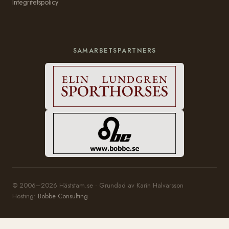
Integritetspolicy
SAMARBETSPARTNERS
© 2006–2026 Häststam.se · Grundad av Karin Halvarsson
Hosting:
Bobbe Consulting