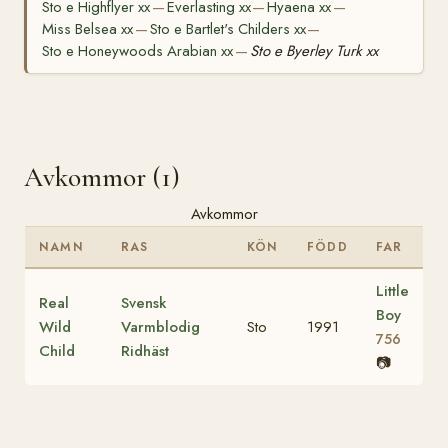
Sto e Highflyer xx
Everlasting xx
Hyaena xx
—
—
—
Miss Belsea xx
Sto e Bartlet's Childers xx
—
—
Sto e Honeywoods Arabian xx
Sto e Byerley Turk xx
—
Avkommor (1)
Avkommor
NAMN
RAS
KÖN
FÖDD
FAR
Little
Real
Svensk
Boy
Wild
Varmblodig
Sto
1991
756
Child
Ridhäst
📷