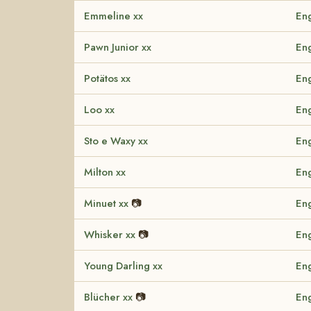
Emmeline xx
Eng
Pawn Junior xx
Eng
Potätos xx
Eng
Loo xx
Eng
Sto e Waxy xx
Eng
Milton xx
Eng
Minuet xx
📷
Eng
Whisker xx
📷
Eng
Young Darling xx
Eng
Blücher xx
📷
Eng