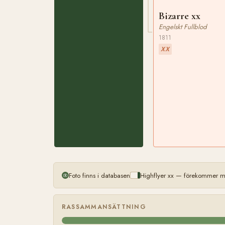
Bizarre xx
Engelskt Fullblod
1811
XX
Foto finns i databasen
Highflyer xx — förekommer me
RASSAMMANSÄTTNING