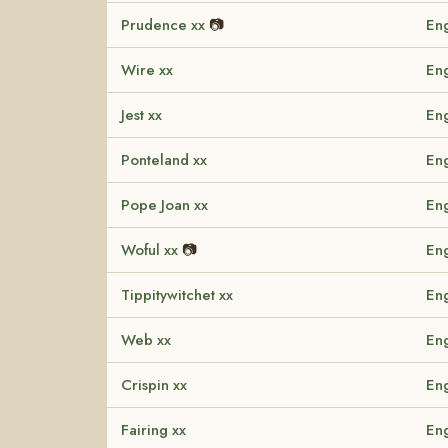
Prudence xx
📷
Eng
Wire xx
Eng
Jest xx
Eng
Ponteland xx
Eng
Pope Joan xx
Eng
Woful xx
📷
Eng
Tippitywitchet xx
Eng
Web xx
Eng
Crispin xx
Eng
Fairing xx
Eng