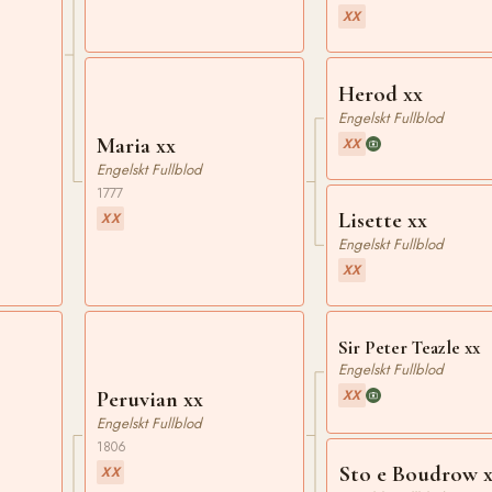
XX
Herod xx
Engelskt Fullblod
Maria xx
XX
Engelskt Fullblod
1777
Lisette xx
XX
Engelskt Fullblod
XX
Sir Peter Teazle xx
Engelskt Fullblod
XX
Peruvian xx
Engelskt Fullblod
1806
Sto e Boudrow 
XX