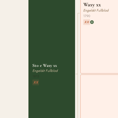
Waxy xx
Engelskt Fullblod
1790
XX
Sto e Waxy xx
Engelskt Fullblod
1815
XX