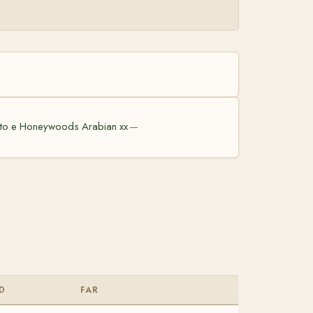
to e Honeywoods Arabian xx
—
D
FAR