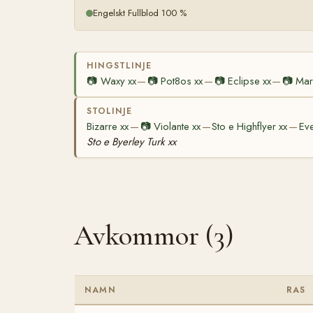
Engelskt Fullblod 100 %
HINGSTLINJE
📷
Waxy xx
📷
Pot8os xx
📷
Eclipse xx
📷
Mar
—
—
—
STOLINJE
Bizarre xx
📷
Violante xx
Sto e Highflyer xx
Eve
—
—
—
Sto e Byerley Turk xx
Avkommor (3)
NAMN
RAS