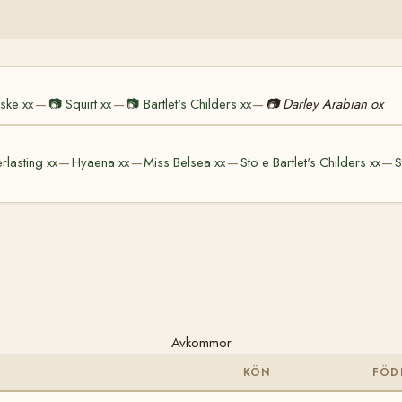
ske xx
📷
Squirt xx
📷
Bartlet's Childers xx
📷
Darley Arabian ox
—
—
—
rlasting xx
Hyaena xx
Miss Belsea xx
Sto e Bartlet's Childers xx
S
—
—
—
—
Avkommor
KÖN
FÖD