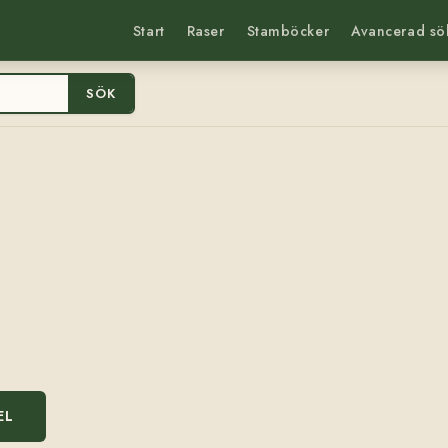
Start
Raser
Stamböcker
Avancerad sö
SÖK
EL