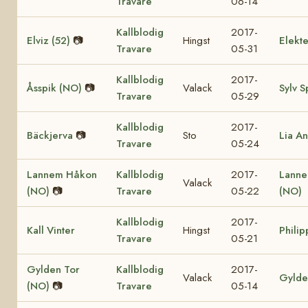
Travare
06-14
Kallblodig
2017-
Elviz (52)
📷
Hingst
Elekte
Travare
05-31
Kallblodig
2017-
Åsspik (NO)
📷
Valack
Sylv S
Travare
05-29
Kallblodig
2017-
Bäckjerva
📷
Sto
Lia A
Travare
05-24
Lannem Håkon
Kallblodig
2017-
Lanne
Valack
(NO)
📷
Travare
05-22
(NO)
Kallblodig
2017-
Kall Vinter
Hingst
Philip
Travare
05-21
Gylden Tor
Kallblodig
2017-
Valack
Gylde
(NO)
📷
Travare
05-14