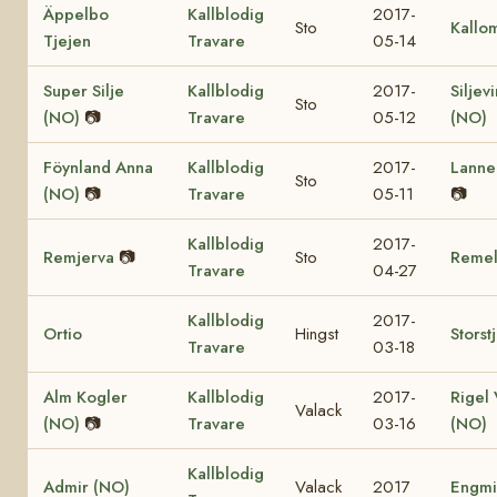
Äppelbo
Kallblodig
2017-
Sto
Kallo
Tjejen
Travare
05-14
Super Silje
Kallblodig
2017-
Siljev
Sto
(NO)
📷
Travare
05-12
(NO)
Föynland Anna
Kallblodig
2017-
Lanne
Sto
(NO)
📷
Travare
05-11
📷
Kallblodig
2017-
Remjerva
📷
Sto
Reme
Travare
04-27
Kallblodig
2017-
Ortio
Hingst
Storst
Travare
03-18
Alm Kogler
Kallblodig
2017-
Rigel 
Valack
(NO)
📷
Travare
03-16
(NO)
Kallblodig
Admir (NO)
Valack
2017
Engmi