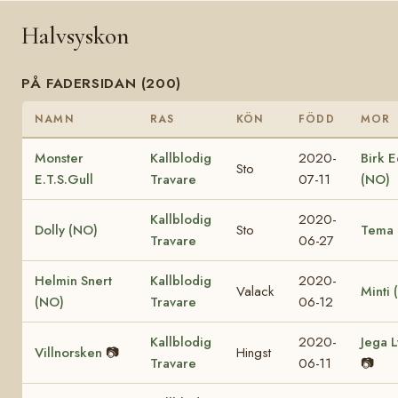
Halvsyskon
PÅ FADERSIDAN (200)
NAMN
RAS
KÖN
FÖDD
MOR
Monster
Kallblodig
2020-
Birk E
Sto
E.T.S.Gull
Travare
07-11
(NO)
Kallblodig
2020-
Dolly (NO)
Sto
Tema 
Travare
06-27
Helmin Snert
Kallblodig
2020-
Valack
Minti 
(NO)
Travare
06-12
Kallblodig
2020-
Jega 
Villnorsken
📷
Hingst
Travare
06-11
📷