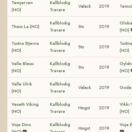
Temjerven
Kallblodig
Valack
2019
Temsö
(NO)
Travare
Kallblodig
Globa
Thess La (NO)
Sto
2019
Travare
(NO)
Tustna Stjerna
Kallblodig
Tustna
Sto
2019
(NO)
Travare
(NO)
Valle Blessi
Kallblodig
Gyldn
Sto
2019
(NO)
Travare
(NO)
Valle Ulrik
Kallblodig
Valack
2019
Gode 
(NO)
Travare
Veseth Viking
Kallblodig
Vikki 
Hingst
2019
(NO)
Travare
(NO)
Voje Dino
Kallblodig
Voje 
Hingst
2019
(NO)
📷
Travare
📷