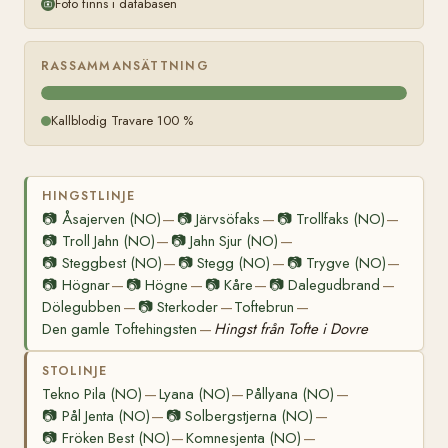
Foto finns i databasen
RASSAMMANSÄTTNING
Kallblodig Travare 100 %
HINGSTLINJE
📷
Åsajerven (NO)
📷
Järvsöfaks
📷
Trollfaks (NO)
—
—
—
📷
Troll Jahn (NO)
📷
Jahn Sjur (NO)
—
—
📷
Steggbest (NO)
📷
Stegg (NO)
📷
Trygve (NO)
—
—
—
📷
Högnar
📷
Högne
📷
Kåre
📷
Dalegudbrand
—
—
—
—
Dölegubben
📷
Sterkoder
Toftebrun
—
—
—
Den gamle Toftehingsten
Hingst från Tofte i Dovre
—
STOLINJE
Tekno Pila (NO)
Lyana (NO)
Pållyana (NO)
—
—
—
📷
Pål Jenta (NO)
📷
Solbergstjerna (NO)
—
—
📷
Fröken Best (NO)
Komnesjenta (NO)
—
—