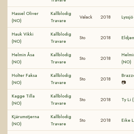
Hassel Oliver
Kallblodig
Valack
2018
Lyssjö
(NO)
Travare
Hauk Vikki
Kallblodig
Sto
2018
Eldje
(NO)
Travare
Helmin Åsa
Kallblodig
Helmi
Sto
2018
(NO)
Travare
(NO)
Holter Faksa
Kallblodig
Brazz
Sto
2018
(NO)
Travare
📷
Kagge Tilla
Kallblodig
Sto
2018
Ty Li 
(NO)
Travare
Kjärumstjerna
Kallblodig
Sto
2018
Eike 
(NO)
Travare