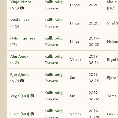
Vinje Victor
Kallblodig
Skeie 
Hingst
2020
(NO)
📷
Travare
(NO)
Vital Lukas
Kallblodig
Hingst
2020
Vital 
(NO)
Travare
Nytomtgeneral
Kallblodig
2019-
Hingst
Nytomt
(17)
Travare
06-20
Alm Amok
Kallblodig
2019-
Valack
Rigel 
(NO)
Travare
06-16
Fjord Jenta
Kallblodig
2019-
Sto
Fjord 
(NO)
📷
Travare
06-15
Kallblodig
2019-
Vega (NO)
📷
Sto
Tema 
Travare
06-06
Kallblodig
2019-
Grim (NO)
📷
Valack
Lex E
Travare
05-28