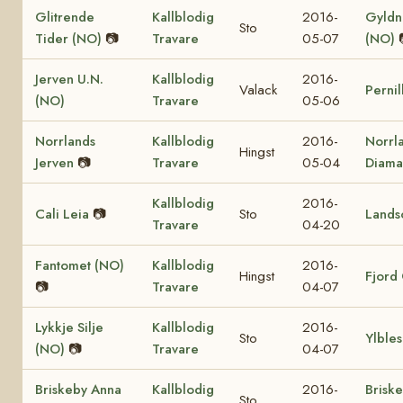
Glitrende
Kallblodig
2016-
Gyldn
Sto
Tider (NO)
📷
Travare
05-07
(NO)
Jerven U.N.
Kallblodig
2016-
Valack
Perni
(NO)
Travare
05-06
Norrlands
Kallblodig
2016-
Norrl
Hingst
Jerven
📷
Travare
05-04
Diama
Kallblodig
2016-
Cali Leia
📷
Sto
Lands
Travare
04-20
Fantomet (NO)
Kallblodig
2016-
Hingst
Fjord
📷
Travare
04-07
Lykkje Silje
Kallblodig
2016-
Sto
Ylble
(NO)
📷
Travare
04-07
Briskeby Anna
Kallblodig
2016-
Brisk
Sto