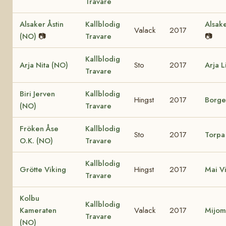
Travare
Alsaker Åstin
Kallblodig
Alsak
Valack
2017
(NO)
📷
Travare
📷
Kallblodig
Arja Nita (NO)
Sto
2017
Arja L
Travare
Biri Jerven
Kallblodig
Hingst
2017
Borge
(NO)
Travare
Fröken Åse
Kallblodig
Sto
2017
Torpa
O.K. (NO)
Travare
Kallblodig
Grötte Viking
Hingst
2017
Mai V
Travare
Kolbu
Kallblodig
Kameraten
Valack
2017
Mijom
Travare
(NO)