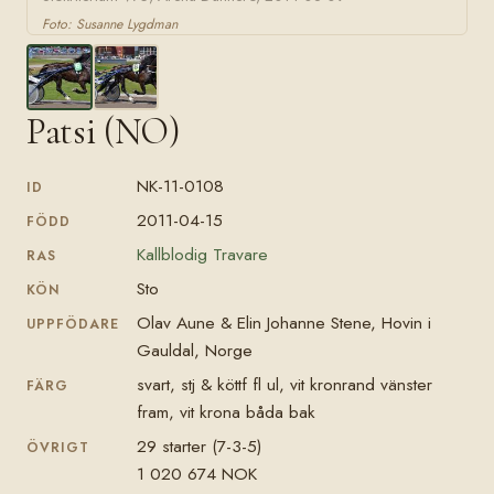
Foto: Susanne Lygdman
Patsi (NO)
NK-11-0108
ID
2011-04-15
FÖDD
Kallblodig Travare
RAS
Sto
KÖN
Olav Aune & Elin Johanne Stene, Hovin i
UPPFÖDARE
Gauldal, Norge
svart, stj & köttf fl ul, vit kronrand vänster
FÄRG
fram, vit krona båda bak
29 starter (7-3-5)
ÖVRIGT
1 020 674 NOK