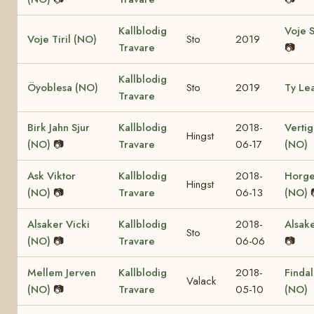
Kallblodig
Voje 
Voje Tiril (NO)
Sto
2019
Travare
📷
Kallblodig
Öyoblesa (NO)
Sto
2019
Ty Le
Travare
Birk Jahn Sjur
Kallblodig
2018-
Vertig
Hingst
(NO)
📷
Travare
06-17
(NO)
Ask Viktor
Kallblodig
2018-
Horge
Hingst
(NO)
📷
Travare
06-13
(NO)
Alsaker Vicki
Kallblodig
2018-
Alsak
Sto
(NO)
📷
Travare
06-06
📷
Mellem Jerven
Kallblodig
2018-
Findal
Valack
(NO)
📷
Travare
05-10
(NO)