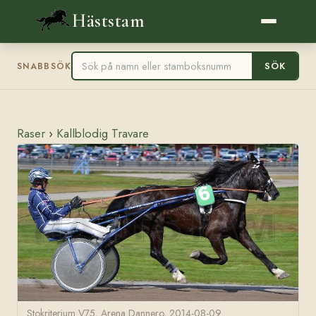
Häststam
SÖK
SNABBSÖK
Raser
›
Kallblodig Travare
Stokriterium V75, Arena Dannero, 2014-08-09