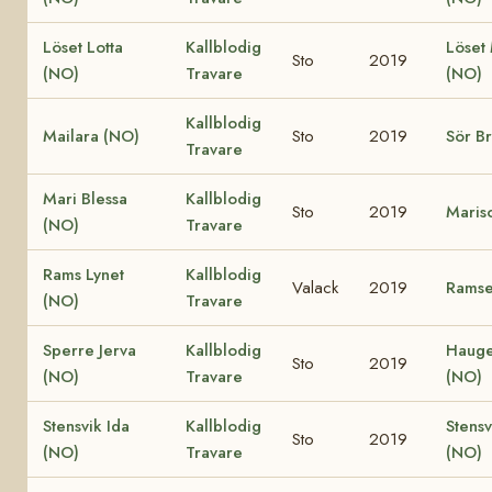
Löset Lotta
Kallblodig
Löset
Sto
2019
(NO)
Travare
(NO)
Kallblodig
Mailara (NO)
Sto
2019
Sör B
Travare
Mari Blessa
Kallblodig
Sto
2019
Maris
(NO)
Travare
Rams Lynet
Kallblodig
Valack
2019
Ramse
(NO)
Travare
Sperre Jerva
Kallblodig
Hauge
Sto
2019
(NO)
Travare
(NO)
Stensvik Ida
Kallblodig
Stens
Sto
2019
(NO)
Travare
(NO)