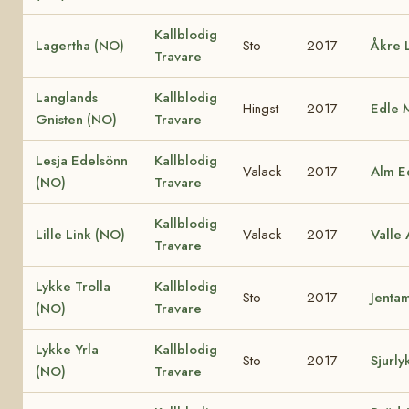
Kallblodig
Lagertha (NO)
Sto
2017
Åkre 
Travare
Langlands
Kallblodig
Hingst
2017
Edle 
Gnisten (NO)
Travare
Lesja Edelsönn
Kallblodig
Valack
2017
Alm E
(NO)
Travare
Kallblodig
Lille Link (NO)
Valack
2017
Valle 
Travare
Lykke Trolla
Kallblodig
Sto
2017
Jenta
(NO)
Travare
Lykke Yrla
Kallblodig
Sto
2017
Sjurly
(NO)
Travare