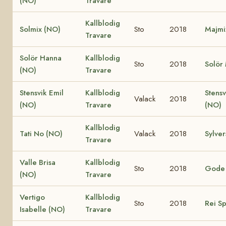
(NO)
Travare
Kallblodig
Solmix (NO)
Sto
2018
Majmi
Travare
Solör Hanna
Kallblodig
Sto
2018
Solör
(NO)
Travare
Stensvik Emil
Kallblodig
Stens
Valack
2018
(NO)
Travare
(NO)
Kallblodig
Tati No (NO)
Valack
2018
Sylve
Travare
Valle Brisa
Kallblodig
Sto
2018
Gode 
(NO)
Travare
Vertigo
Kallblodig
Sto
2018
Rei S
Isabelle (NO)
Travare