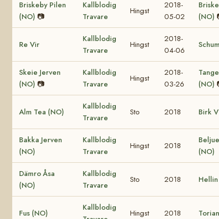
Briskeby Pilen
Kallblodig
2018-
Brisk
Hingst
(NO)
📷
Travare
05-02
(NO)
Kallblodig
2018-
Re Vir
Hingst
Schum
Travare
04-06
Skeie Jerven
Kallblodig
2018-
Tangen
Hingst
(NO)
📷
Travare
03-26
(NO)
Kallblodig
Alm Tea (NO)
Sto
2018
Birk V
Travare
Bakka Jerven
Kallblodig
Beljue
Hingst
2018
(NO)
Travare
(NO)
Dämro Åsa
Kallblodig
Sto
2018
Hellin
(NO)
Travare
Kallblodig
Fus (NO)
Hingst
2018
Toria
Travare