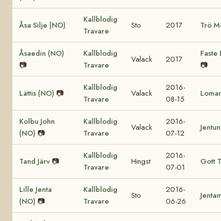
Kallblodig
Åsa Silje (NO)
Sto
2017
Trö M
Travare
Åsaedin (NO)
Kallblodig
Faste 
Valack
2017
📷
Travare
📷
Kallblodig
2016-
Lättis (NO)
📷
Valack
Loman
Travare
08-15
Kolbu John
Kallblodig
2016-
Valack
Jentu
(NO)
📷
Travare
07-12
Kallblodig
2016-
Tand Järv
📷
Hingst
Gott T
Travare
07-01
Lille Jenta
Kallblodig
2016-
Sto
Jenta
(NO)
📷
Travare
06-26