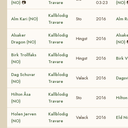
(NO)
📷
Travare
03-23
(NO)
Kallblodig
Alm Kari (NO)
Sto
2016
Alm R
Travare
Alsaker
Kallblodig
Alsake
Hingst
2016
Dragon (NO)
Travare
(NO)
Birk Trollfaks
Kallblodig
Hingst
2016
Birk V
(NO)
Travare
Dag Schuvar
Kallblodig
Valack
2016
Dagsv
(NO)
Travare
Hilton Åsa
Kallblodig
Sto
2016
Hilto
(NO)
Travare
Holen Jerven
Kallblodig
Valack
2016
Eld Ni
(NO)
Travare