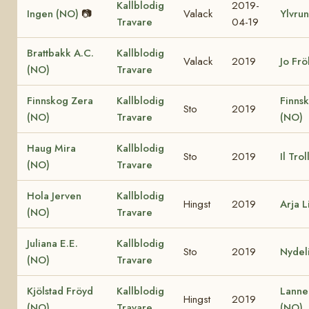
Kallblodig
2019-
Ingen (NO)
📷
Valack
Ylvru
Travare
04-19
Brattbakk A.C.
Kallblodig
Valack
2019
Jo Fr
(NO)
Travare
Finnskog Zera
Kallblodig
Finns
Sto
2019
(NO)
Travare
(NO)
Haug Mira
Kallblodig
Sto
2019
Il Tro
(NO)
Travare
Hola Jerven
Kallblodig
Hingst
2019
Arja L
(NO)
Travare
Juliana E.E.
Kallblodig
Sto
2019
Nydel
(NO)
Travare
Kjölstad Fröyd
Kallblodig
Lanne
Hingst
2019
(NO)
Travare
(NO)