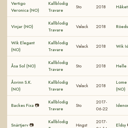
Vertigo
Kallblodig
Sto
2018
Håket
Veronica (NO)
Travare
Kallblodig
Vinjar (NO)
Valack
2018
Röeds
Travare
Wik Elegant
Kallblodig
Valack
2018
Wik I
(NO)
Travare
Kallblodig
Åsa Sol (NO)
Sto
2018
Helle
Travare
Åsvinn S.K.
Kallblodig
Lome 
Valack
2018
(NO)
Travare
(NO)
Kallblodig
2017-
Backes Fixa
📷
Sto
Idenor
Travare
06-22
Kallblodig
2017-
Snärtjerv
📷
Hingst
Eldsy