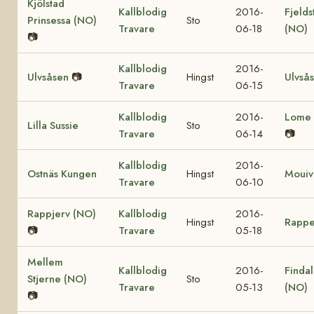
Kjölstad
Kallblodig
2016-
Fjelds
Prinsessa (NO)
Sto
Travare
06-18
(NO)
📷
Kallblodig
2016-
Ulvsåsen
📷
Hingst
Ulvså
Travare
06-15
Kallblodig
2016-
Lome 
Lilla Sussie
Sto
Travare
06-14
📷
Kallblodig
2016-
Ostnäs Kungen
Hingst
Mouiv
Travare
06-10
Rappjerv (NO)
Kallblodig
2016-
Hingst
Rappe
📷
Travare
05-18
Mellem
Kallblodig
2016-
Findal
Stjerne (NO)
Sto
Travare
05-13
(NO)
📷