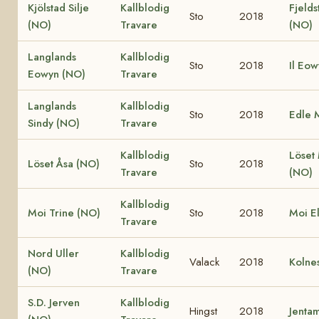
Kjölstad Silje
Kallblodig
Fjelds
Sto
2018
(NO)
Travare
(NO)
Langlands
Kallblodig
Sto
2018
Il Eo
Eowyn (NO)
Travare
Langlands
Kallblodig
Sto
2018
Edle 
Sindy (NO)
Travare
Kallblodig
Löset
Löset Åsa (NO)
Sto
2018
Travare
(NO)
Kallblodig
Moi Trine (NO)
Sto
2018
Moi E
Travare
Nord Uller
Kallblodig
Valack
2018
Kolne
(NO)
Travare
S.D. Jerven
Kallblodig
Hingst
2018
Jenta