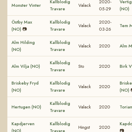
Kallblodig
2020-
Vertig
Monster Vinter
Valack
Travare
05-29
(NO)
Östby Max
Kallblodig
2020-
Valack
Tem M
(NO)
📷
Travare
03-26
Alm Hilding
Kallblodig
Valack
2020
Alm M
(NO)
Travare
Kallblodig
Alm Vilja (NO)
Sto
2020
Birk V
Travare
Briskeby Fryd
Kallblodig
Brisk
Valack
2020
(NO)
Travare
(NO)
Kallblodig
Hertugen (NO)
Valack
2020
Toria
Travare
Kapdjerven
Kallblodig
Kapdo
Hingst
2020
(NO)
Travare
📷