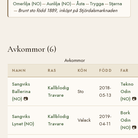
Omerlilja (NO)
Aunlilja (NO)
Åsta
Trygga
Stjerna
—
—
—
—
Brunt sto född 1889, inköpt på Stjördalsmarknaden
—
Avkommor (6)
Avkommor
NAMN
RAS
KÖN
FÖDD
FAR
Sangviks
Tekno
Kallblodig
2018-
Ballerina
Sto
Odin
Travare
05-13
(NO)
📷
(NO)
📷
Bork
Sangviks
Kallblodig
2019-
Valack
Odin
Lynet (NO)
Travare
04-11
(NO)
📷