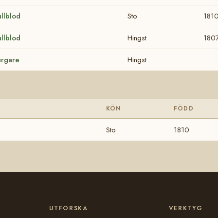
ullblod
Sto
181
ullblod
Hingst
180
rgare
Hingst
KÖN
FÖDD
Sto
1810
UTFORSKA
VERKTYG