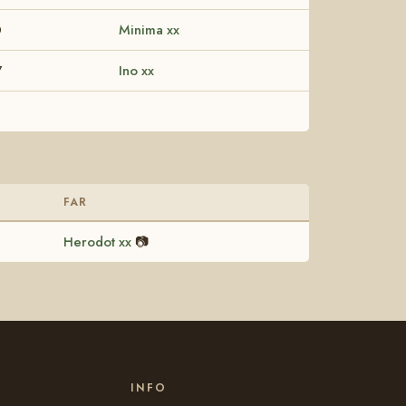
0
Minima xx
7
Ino xx
FAR
Herodot xx
📷
INFO