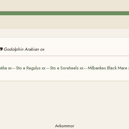
📷
Godolphin Arabian ox
tilia xx
Sto e Regulus xx
Sto e Soreheels xx
Milbankes Black Mare 
—
—
—
Avkommor