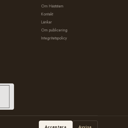
Om Häststam
Kontakt
Länkar
Om publicering
Integritetspolicy
Hosting:
Bobbe Consulting
Acceptera
Avvisa