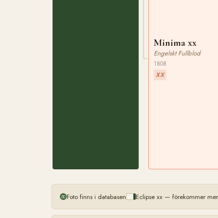
Minima xx
Engelskt Fullblod
1808
XX
Foto finns i databasen
Eclipse xx — förekommer mer 