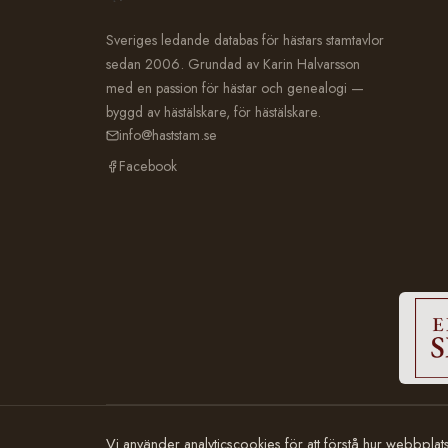
Sveriges ledande databas för hästars stamtavlor
sedan 2006. Grundad av Karin Halvarsson
med en passion för hästar och genealogi —
byggd av hästälskare, för hästälskare.
info@haststam.se
Facebook
© 2006–2026 Häststam.se · Grundad av Karin Halvarsson
Vi använder analyticscookies för att förstå hur webbpla