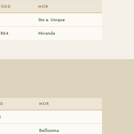
FÖDD
MOR
Sto e. Unique
1864
Miranda
DD
MOR
5
1
Bellissima