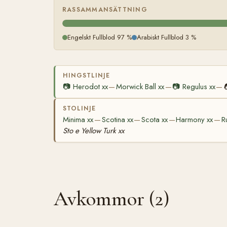
RASSAMMANSÄTTNING
Engelskt Fullblod 97 %
Arabiskt Fullblod 3 %
HINGSTLINJE
📷
Herodot xx
Morwick Ball xx
📷
Regulus xx
—
—
—
STOLINJE
Minima xx
Scotina xx
Scota xx
Harmony xx
Ru
—
—
—
—
Sto e Yellow Turk xx
Avkommor (2)