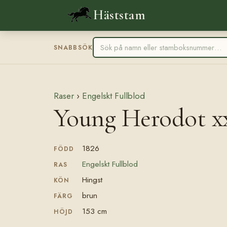
Häststam
SNABBSÖK
Raser
›
Engelskt Fullblod
Young Herodot x
1826
FÖDD
Engelskt Fullblod
RAS
Hingst
KÖN
brun
FÄRG
153 cm
HÖJD