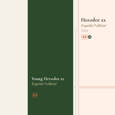
Herodot xx
Engelskt Fullblod
1793
XX
Young Herodot xx
Engelskt Fullblod
1826
XX