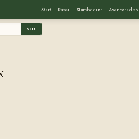
Start
Raser
Stamböcker
Avancerad sö
SÖK
x