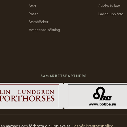
Start
Skicka in häst
Raser
Ladda upp foto
Stamböcker
Avancerad sökning
SAMARBETSPARTNERS
tsen används och förbättra din upplevelse.
Läs vår integritetspolicy
.