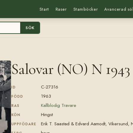
Start
Raser
Stamböcker
Avancerad sö
SÖK
Salovar (NO) N 1943
C-27316
ID
1963
FÖDD
Kallblodig Travare
RAS
Hingst
KÖN
Erik T. Saastad & Edvard Aamodt, Vikersund,
UPPFÖDARE
brun