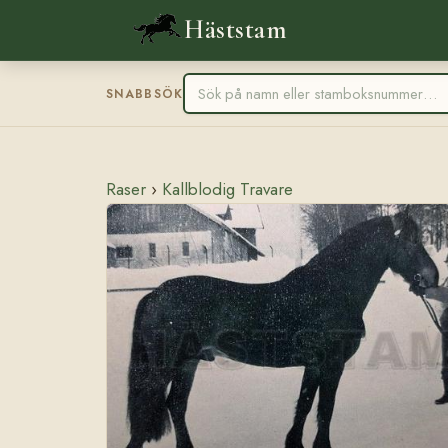
Häststam
SNABBSÖK
Raser
›
Kallblodig Travare