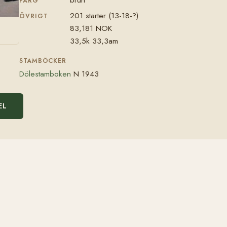
FÄRG
201 starter (13-18-?)
ÖVRIGT
83,181 NOK
33,5k 33,3am
STAMBÖCKER
Dölestamboken
N 1943
EL