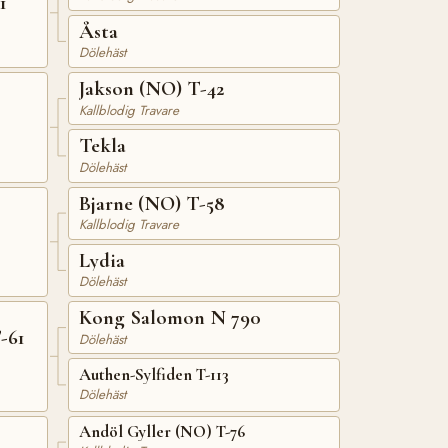
1
Åsta
Dölehäst
Jakson (NO) T-42
Kallblodig Travare
Tekla
Dölehäst
Bjarne (NO) T-58
Kallblodig Travare
Lydia
Dölehäst
Kong Salomon N 790
-61
Dölehäst
Authen-Sylfiden T-113
Dölehäst
Andöl Gyller (NO) T-76