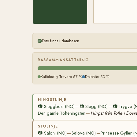
Foto finns i databasen
RASSAMMANSÄTTNING
Kallblodig Travare 67 %
Dölehäst 33 %
HINGSTLINJE
📷
Steggbest (NO)
📷
Stegg (NO)
📷
Trygve (
—
—
Den gamle Toftehingsten
Hingst från Tofte i Dovr
—
STOLINJE
📷
Saloni (NO)
Salova (NO)
Prinsesse Gyller (
—
—