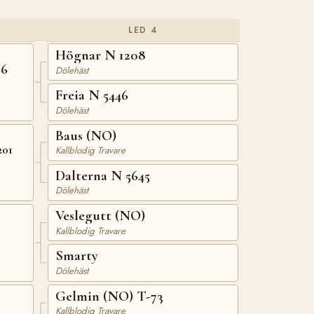
LED 4
Högnar N 1208
66
Dölehäst
Freia N 5446
Dölehäst
Baus (NO)
201
Kallblodig Travare
Dalterna N 5645
Dölehäst
Veslegutt (NO)
Kallblodig Travare
Smarty
Dölehäst
Gelmin (NO) T-73
Kallblodig Travare