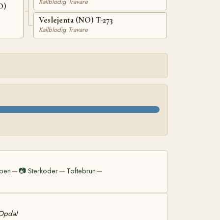
Kallblodig Travare
O)
Veslejenta (NO) T-273
Kallblodig Travare
ben
📷
Sterkoder
Toftebrun
—
—
—
 Opdal