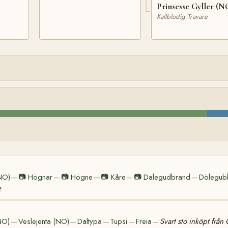
Prinsesse Gyller (N
Kallblodig Travare
NO)
📷
Högnar
📷
Högne
📷
Kåre
📷
Dalegudbrand
Dölegub
—
—
—
—
—
e
NO)
Veslejenta (NO)
Daltypa
Tupsi
Freia
Svart sto inköpt från
—
—
—
—
—