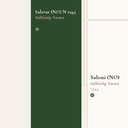
Salovar (NO) N 1943
Kallblodig Travare
1963
Saloni (NO)
Kallblodig Travare
1946