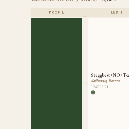
INAVELSKOEFFICIENT (7 NIVÅER)
PROFIL
LED 1
Steggbest (NO) T-2
Kallblodig Travare
1947-03-21