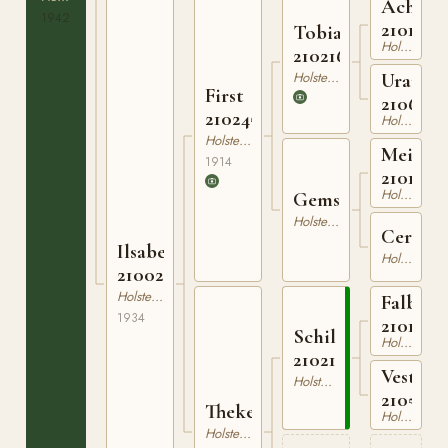
Achill
1942
2101265
Tobias
Holsteiner
210216104
Holsteiner
Urania
First
2106147
210245114
Holsteiner
Holsteiner
Meister
1914
2101967
Holsteiner
Gemse
Holsteiner
Ceres
Ilsabe
Holsteiner
210024503
Holsteiner
Falb
1934
2101760
Schiller
Holsteiner
210213303
Vesta
Holsteiner
2105612
Theke
Holsteiner
Holsteiner