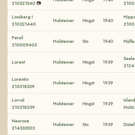
210321540
📷
2100
Lossberg I
Hipp
Holsteiner
Hingst
1940
210321440
2100
Persil
Holsteiner
Sto
1940
Hülfe
210009403
Saale
Lorent
Holsteiner
Hingst
1939
2124
Lorentin
Holsteiner
Hingst
1939
210318339
Lorval
Islan
Holsteiner
Hingst
1939
210318239
Holst
Neurose
Holsteiner
Sto
1939
Distel
214333503