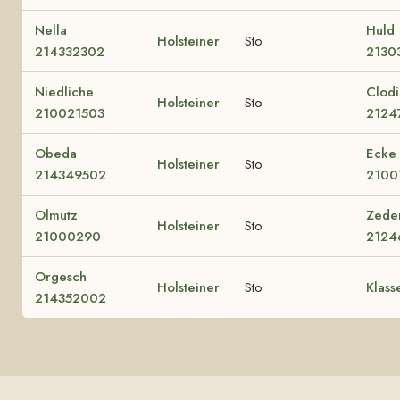
Nella
Huld
Holsteiner
Sto
214332302
2130
Niedliche
Clodi
Holsteiner
Sto
210021503
2124
Obeda
Ecke
Holsteiner
Sto
214349502
2100
Olmutz
Zede
Holsteiner
Sto
21000290
2124
Orgesch
Holsteiner
Sto
Klass
214352002