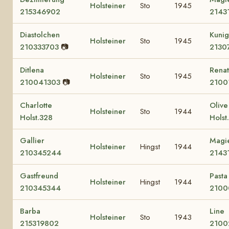
Holsteiner
Sto
1945
215346902
2143
Diastolchen
Kuni
Holsteiner
Sto
1945
210333703
📷
2130
Ditlena
Rena
Holsteiner
Sto
1945
210041303
📷
2100
Charlotte
Olive
Holsteiner
Sto
1944
Holst.328
Holst
Gallier
Magi
Holsteiner
Hingst
1944
210345244
2143
Gastfreund
Pasta
Holsteiner
Hingst
1944
210345344
2100
Barba
Line
Holsteiner
Sto
1943
215319802
2100