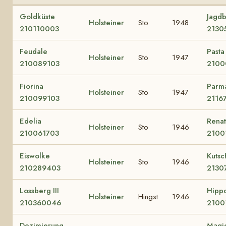
Goldküste
Jagd
Holsteiner
Sto
1948
210110003
2130
Feudale
Pasta
Holsteiner
Sto
1947
210089103
2100
Fiorina
Parm
Holsteiner
Sto
1947
210099103
2116
Edelia
Rena
Holsteiner
Sto
1946
210061703
2100
Eiswolke
Kutsc
Holsteiner
Sto
1946
210289403
2130
Lossberg III
Hipp
Holsteiner
Hingst
1946
210360046
2100
Dezimierung
Magi