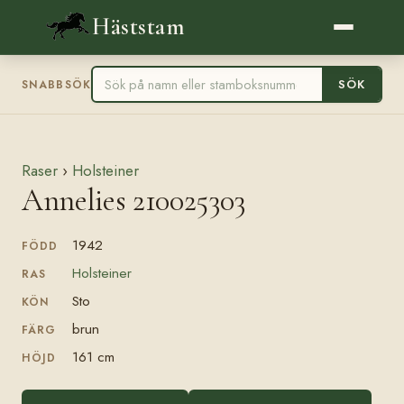
Häststam
SÖK
SNABBSÖK
Raser
›
Holsteiner
Annelies 210025303
1942
FÖDD
Holsteiner
RAS
Sto
KÖN
brun
FÄRG
161 cm
HÖJD