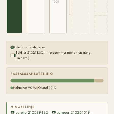
1921
Foto finns i databasen
Schiller 210213303 — förekommer mer än en gång
(linjeavel)
RASSAMMANSÄTTNING
Holsteiner 90 %
Okänd 10 %
HINGSTLINJE
📷
Loretto 210289432
📷
Lorbeer 210261519
—
—