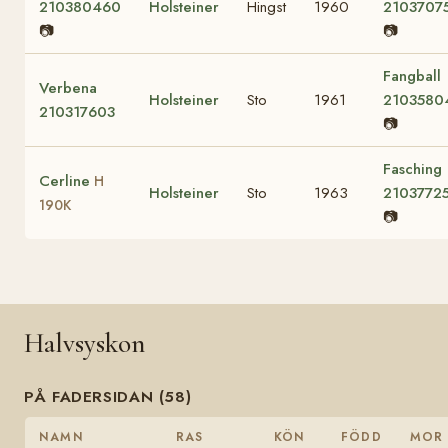
210380460
Holsteiner
Hingst
1960
2103707
📷
📷
Fangball
Verbena
Holsteiner
Sto
1961
2103580
210317603
📷
Fasching
Cerline
H
Holsteiner
Sto
1963
2103772
190K
📷
Halvsyskon
PÅ FADERSIDAN (58)
NAMN
RAS
KÖN
FÖDD
MOR