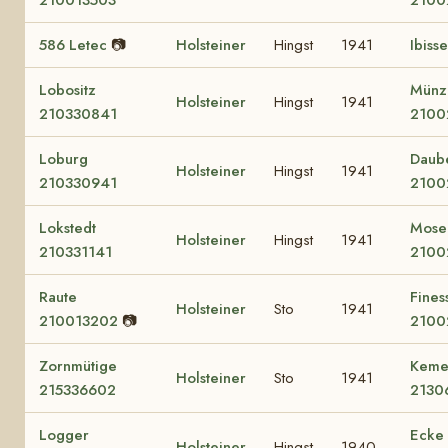
586 Letec
📷
Holsteiner
Hingst
1941
Ibisse
Lobositz
Münz
Holsteiner
Hingst
1941
210330841
2100
Loburg
Daub
Holsteiner
Hingst
1941
210330941
2100
Lokstedt
Mose
Holsteiner
Hingst
1941
210331141
2100
Raute
Fines
Holsteiner
Sto
1941
210013202
📷
2100
Zornmütige
Keme
Holsteiner
Sto
1941
215336602
2130
Logger
Ecke
Holsteiner
Hingst
1940