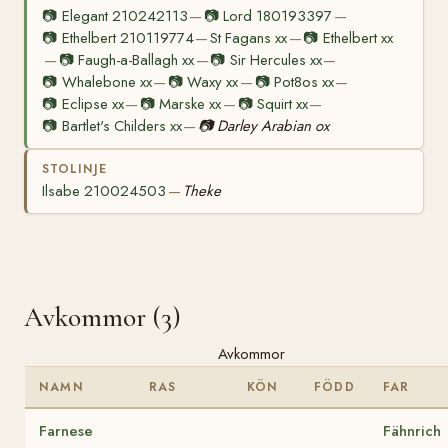
📷
Elegant 210242113
📷
Lord 180193397
—
—
📷
Ethelbert 210119774
St Fagans xx
📷
Ethelbert xx
—
—
📷
Faugh-a-Ballagh xx
📷
Sir Hercules xx
—
—
—
📷
Whalebone xx
📷
Waxy xx
📷
Pot8os xx
—
—
—
📷
Eclipse xx
📷
Marske xx
📷
Squirt xx
—
—
—
📷
Bartlet's Childers xx
📷
Darley Arabian ox
—
STOLINJE
Ilsabe 210024503
Theke
—
Avkommor (3)
Avkommor
NAMN
RAS
KÖN
FÖDD
FAR
Farnese
Fähnrich