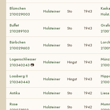
Blümchen
Kask
Holsteiner
Sto
1943
210029003
Holst
Buffet
Grafi
Holsteiner
Sto
1943
210289103
2130
Bärbchen
Lorc
Holsteiner
Sto
1943
210029603
2130
Logenschliesser
Münz
Holsteiner
Hingst
1943
210340243
📷
2100
Lossberg II
Hipp
Holsteiner
Hingst
1943
210340443
2100
Antika
Holsteiner
Sto
1942
Liesa
Rose
Mum
Holsteiner
Sto
1942
210013503
2100