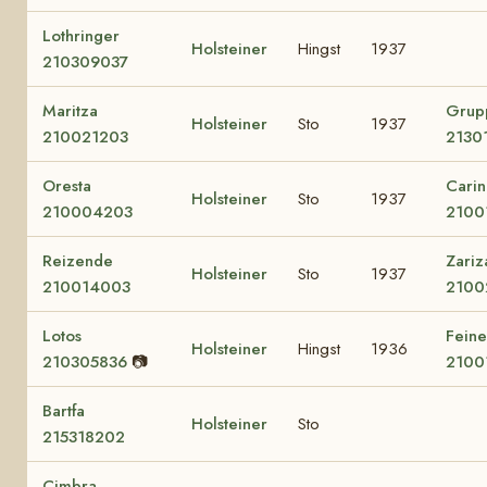
Lothringer
Holsteiner
Hingst
1937
210309037
Maritza
Grup
Holsteiner
Sto
1937
210021203
2130
Oresta
Carin
Holsteiner
Sto
1937
210004203
2100
Reizende
Zariz
Holsteiner
Sto
1937
210014003
2100
Lotos
Feine
Holsteiner
Hingst
1936
210305836
📷
2100
Bartfa
Holsteiner
Sto
215318202
Cimbra