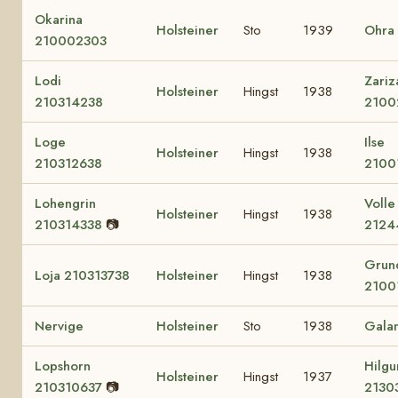
Okarina
Holsteiner
Sto
1939
Ohra
210002303
Lodi
Zariz
Holsteiner
Hingst
1938
210314238
2100
Loge
Ilse
Holsteiner
Hingst
1938
210312638
2100
Lohengrin
Volle
Holsteiner
Hingst
1938
210314338
📷
2124
Grun
Loja 210313738
Holsteiner
Hingst
1938
2100
Nervige
Holsteiner
Sto
1938
Galan
Lopshorn
Hilg
Holsteiner
Hingst
1937
210310637
📷
2130