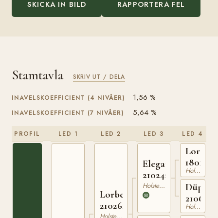
SKICKA IN BILD
RAPPORTERA FEL
Stamtavla
SKRIV UT / DELA
1,56 %
INAVELSKOEFFICIENT (4 NIVÅER)
5,64 %
INAVELSKOEFFICIENT (7 NIVÅER)
PROFIL
LED 1
LED 2
LED 3
LED 4
Lord
1801933
Elegant
Holsteiner
210242113
Holsteiner
Düppel
Lorbeer
2106671
210261519
Holsteiner
Holsteiner