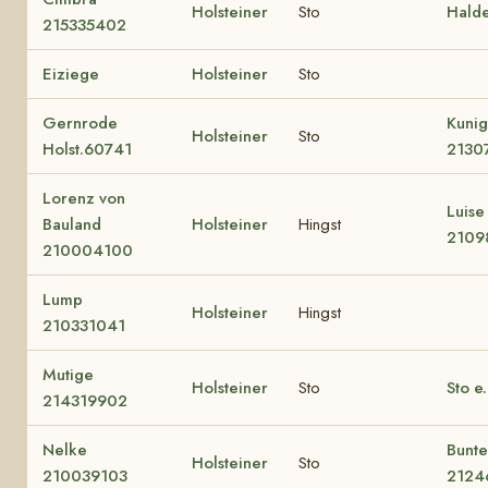
Holsteiner
Sto
Hald
215335402
Eiziege
Holsteiner
Sto
Gernrode
Kuni
Holsteiner
Sto
Holst.60741
2130
Lorenz von
Luise
Bauland
Holsteiner
Hingst
2109
210004100
Lump
Holsteiner
Hingst
210331041
Mutige
Holsteiner
Sto
Sto e
214319902
Nelke
Bunte
Holsteiner
Sto
210039103
2124