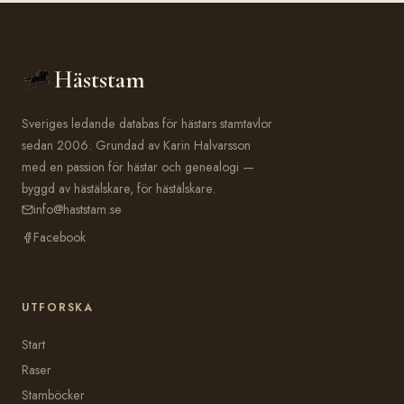
Häststam
Sveriges ledande databas för hästars stamtavlor
sedan 2006. Grundad av Karin Halvarsson
med en passion för hästar och genealogi —
byggd av hästälskare, för hästälskare.
info@haststam.se
Facebook
UTFORSKA
Start
Raser
Stamböcker